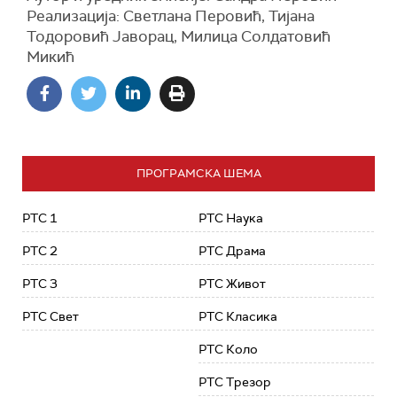
Реализација: Светлана Перовић, Тијана
Тодоровић Јаворац, Милица Солдатовић
Микић
ПРОГРАМСКА ШЕМА
РТС 1
РТС Наука
РТС 2
РТС Драма
РТС 3
РТС Живот
РТС Свет
РТС Класика
РТС Коло
РТС Трезор