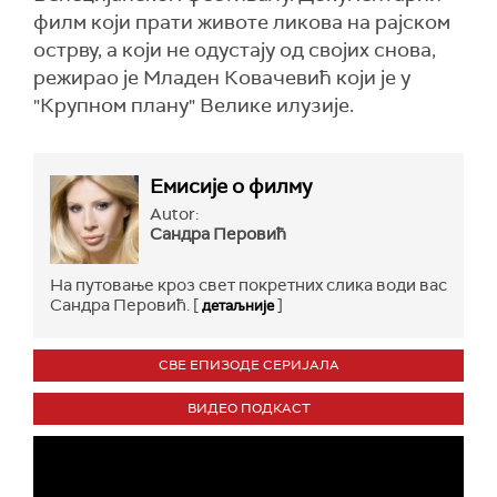
филм који прати животе ликова на рајском
острву, а који не одустају од својих снова,
режирао је Младен Ковачевић који је у
"Крупном плану" Велике илузије.
Емисије о филму
Autor:
Сандра Перовић
На путовање кроз свет покретних слика води вас
Сандра Перовић. [
]
детаљније
СВЕ ЕПИЗОДЕ СЕРИЈАЛА
ВИДЕО ПОДКАСТ