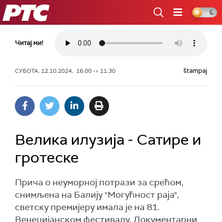
РТС
Читај ми!
štampaj
СУБОТА, 12.10.2024, 16:00 -> 11:30
Велика илузија - Сатире и
гротеске
Прича о неуморној потрази за срећом,
снимљена на Балију "Могућност раја",
светску премијеру имала је на 81.
Венецијанском фестивалу. Документарни