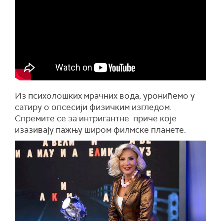
Из психолошких мрачних вода, уронићемо у
сатиру о опсесији физичким изгледом.
Спремите се за интригантне приче које
изазивају пажњу широм филмске планете.