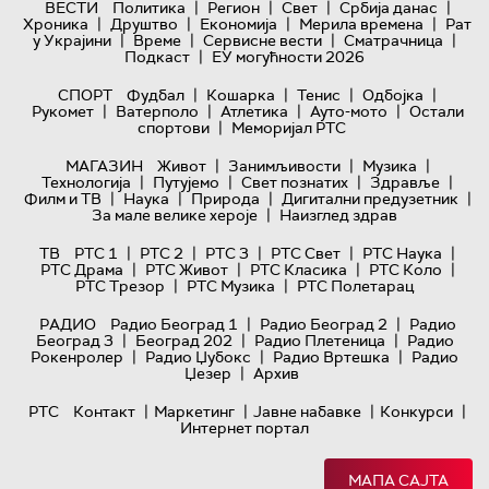
|
|
|
|
ВЕСТИ
Политика
Регион
Свет
Србија данас
|
|
|
|
Хроника
Друштво
Економија
Мерила времена
Рат
|
|
|
|
у Украјини
Време
Сервисне вести
Сматрачница
|
Подкаст
ЕУ могућности 2026
|
|
|
|
СПОРТ
Фудбал
Кошарка
Тенис
Одбојка
|
|
|
|
Рукомет
Ватерполо
Атлетика
Ауто-мото
Остали
|
спортови
Меморијал РТС
|
|
|
МАГАЗИН
Живот
Занимљивости
Музика
|
|
|
|
Технологијa
Путујемо
Свет познатих
Здравље
|
|
|
|
Филм и ТВ
Наука
Природа
Дигитални предузетник
|
За мале велике хероје
Наизглед здрав
|
|
|
|
|
ТВ
РТС 1
РТС 2
РТС 3
РТС Свет
РТС Наука
|
|
|
|
РТС Драма
РТС Живот
РТС Класика
РТС Коло
|
|
РТС Трезор
РТС Музика
РТС Полетарац
|
|
РАДИО
Радио Београд 1
Радио Београд 2
Радио
|
|
|
Београд 3
Београд 202
Радио Плетеница
Радио
|
|
|
Рокенролер
Радио Џубокс
Радио Вртешка
Радио
|
Џезер
Архив
|
|
|
|
РТС
Контакт
Маркетинг
Јавне набавке
Конкурси
Интернет портал
МАПА САЈТА