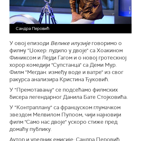
Сандра Перовић
У овој епизоди
Велике илузије
говоримо о
филму "Џокер: лудило у двоје" са Хоакином
Финиксом и Лејди Гагом и о новој гротескној
хорор комедији "Супстанца" са Деми Мур.
Филм "Мегдан: између воде и ватре" из свог
ракурса анализира Кристина Ђуковић.
У "Премотавању" се подсећамо филмских
бисера легендарног Данила Бате Стојковића.
У "Контраплану" са француском глумачком
звездом Мелвилом Пупоом, чији најновији
филм "Само нас двоје" ускоро стиже пред
домаћу публику.
Аутор и уредник емисије: Сандра Перовић