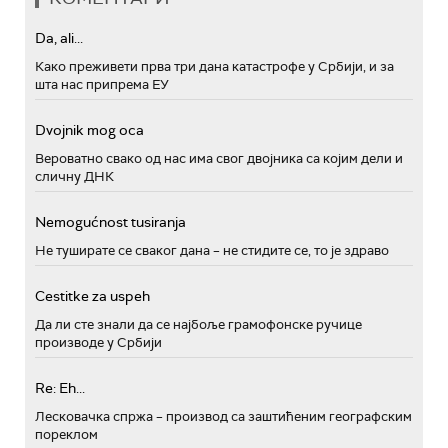
Da, ali...
Како преживети прва три дана катастрофе у Србији, и за
шта нас припрема ЕУ
Dvojnik mog oca
Вероватно свако од нас има свог двојника са којим дели и
сличну ДНК
Nemogućnost tusiranja
Не туширате се сваког дана – не стидите се, то је здраво
Cestitke za uspeh
Да ли сте знали да се најбоље грамофонске ручице
производе у Србији
Re: Eh...
Лесковачка спржа – производ са заштићеним географским
пореклом