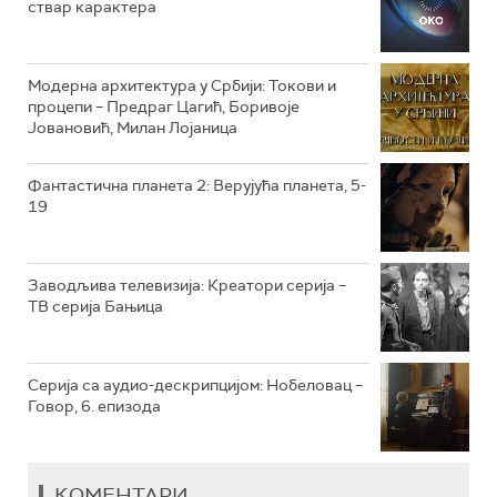
ствар карактера
РТС КЛАСИКА
РТС КОЛО
Модерна архитектура у Србији: Токови и
процепи – Предраг Цагић, Боривоје
Јовановић, Милан Лојаница
РТС ТРЕЗОР
РТС МУЗИКА
Фантастична планета 2: Верујућа планета, 5-
19
РТС ПОЛЕТАРАЦ
Заводљива телевизија: Креатори серија –
ТВ серија Бањица
Серија са аудио-дескрипцијом: Нобеловац –
Говор, 6. епизода
КОМЕНТАРИ