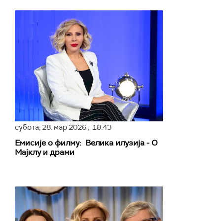
субота,
28. мар 2026
, 18:43
Емисије о филму: Велика илузија - О
Мајклу и драми