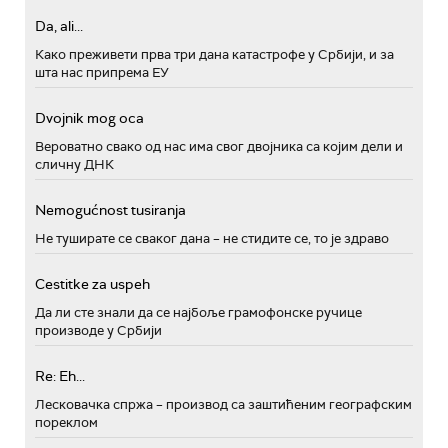
Da, ali...
Како преживети прва три дана катастрофе у Србији, и за
шта нас припрема ЕУ
Dvojnik mog oca
Вероватно свако од нас има свог двојника са којим дели и
сличну ДНК
Nemogućnost tusiranja
Не туширате се сваког дана – не стидите се, то је здраво
Cestitke za uspeh
Да ли сте знали да се најбоље грамофонске ручице
производе у Србији
Re: Eh...
Лесковачка спржа – производ са заштићеним географским
пореклом