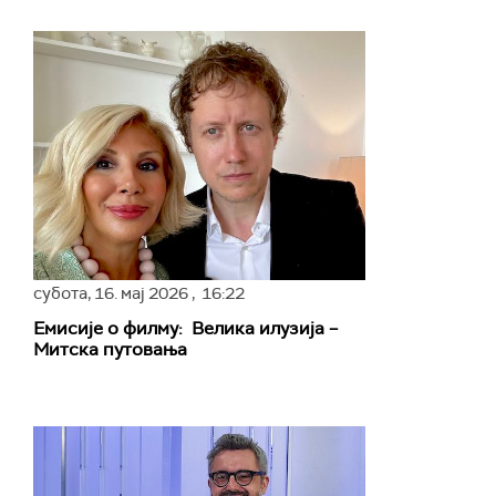
субота,
16. мај 2026
, 16:22
Емисије о филму: Велика илузија –
Митска путовања