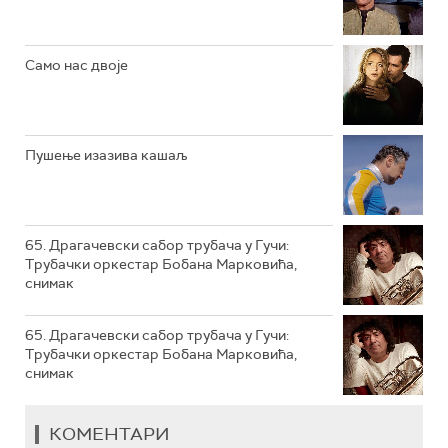
РТС КЛАСИКА
РТС КОЛО
Само нас двоје
РТС ТРЕЗОР
РТС МУЗИКА
Пушење изазива кашаљ
РТС ПОЛЕТАРАЦ
65. Драгачевски сабор трубача у Гучи:
Трубачки оркестар Бобана Марковића,
снимак
65. Драгачевски сабор трубача у Гучи:
Трубачки оркестар Бобана Марковића,
снимак
КОМЕНТАРИ