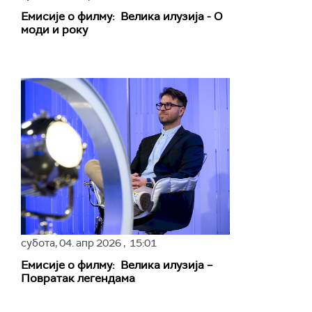
Емисије о филму: Велика илузија - О
моди и року
субота,
04. апр 2026
, 15:01
Емисије о филму: Велика илузија –
Повратак легендама