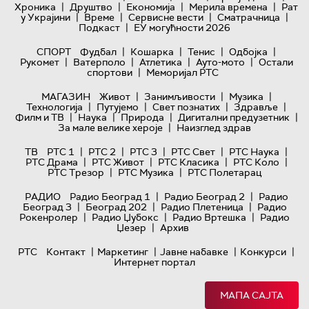
|
|
|
|
Хроника
Друштво
Економија
Мерила времена
Рат
|
|
|
|
у Украјини
Време
Сервисне вести
Сматрачница
|
Подкаст
ЕУ могућности 2026
|
|
|
|
СПОРТ
Фудбал
Кошарка
Тенис
Одбојка
|
|
|
|
Рукомет
Ватерполо
Атлетика
Ауто-мото
Остали
|
спортови
Меморијал РТС
|
|
|
МАГАЗИН
Живот
Занимљивости
Музика
|
|
|
|
Технологијa
Путујемо
Свет познатих
Здравље
|
|
|
|
Филм и ТВ
Наука
Природа
Дигитални предузетник
|
За мале велике хероје
Наизглед здрав
|
|
|
|
|
ТВ
РТС 1
РТС 2
РТС 3
РТС Свет
РТС Наука
|
|
|
|
РТС Драма
РТС Живот
РТС Класика
РТС Коло
|
|
РТС Трезор
РТС Музика
РТС Полетарац
|
|
РАДИО
Радио Београд 1
Радио Београд 2
Радио
|
|
|
Београд 3
Београд 202
Радио Плетеница
Радио
|
|
|
Рокенролер
Радио Џубокс
Радио Вртешка
Радио
|
Џезер
Архив
|
|
|
|
РТС
Контакт
Маркетинг
Јавне набавке
Конкурси
Интернет портал
МАПА САЈТА