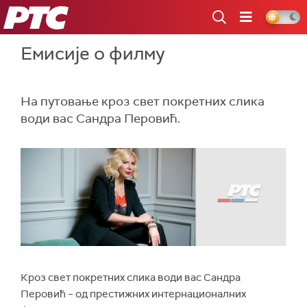
РТС
Емисије о филму
На путовање кроз свет покретних слика
води вас Сандра Перовић.
Кроз свет покретних слика води вас Сандра
Перовић – од престижних интернационалних