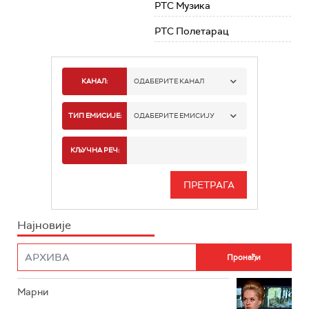
РТС Музика
РТС Полетарац
КАНАЛ:
ОДАБЕРИТЕ КАНАЛ
РТС 1
ТИП ЕМИСИЈЕ:
ОДАБЕРИТЕ ЕМИСИЈУ
РТС 2
СПОРТ
КЉУЧНА РЕЧ:
РТС 3
СЕРИЈА
РТС СВЕТ
ИНФО
Најновије
РТС НАУКА
ФИЛМ
РТС ДРАМА
Марни
РТС ЖИВОТ