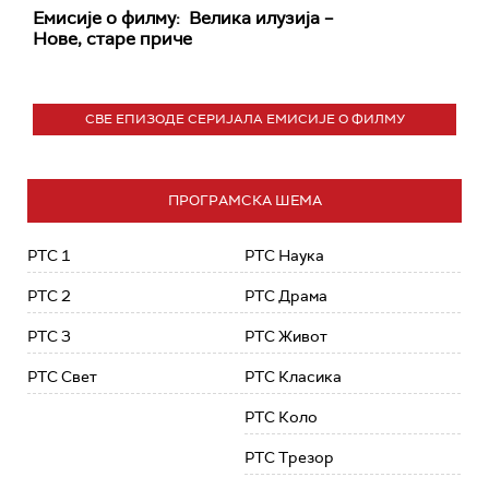
Емисије о филму: Велика илузија –
Нове, старе приче
СВЕ ЕПИЗОДЕ СЕРИЈАЛА ЕМИСИЈЕ О ФИЛМУ
ПРОГРАМСКА ШЕМА
РТС 1
РТС Наука
РТС 2
РТС Драма
РТС 3
РТС Живот
РТС Свет
РТС Класика
РТС Коло
РТС Трезор