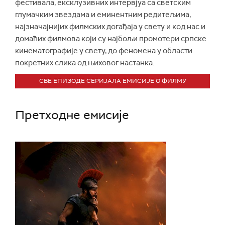
фестивала, ексклузивних интервјуа са светским
глумачким звездама и еминентним редитељима,
најзначајнијих филмских догађаја у свету и код нас и
домаћих филмова који су најбољи промотери српске
кинематографије у свету, до феномена у области
покретних слика од њиховог настанка.
СВЕ ЕПИЗОДЕ СЕРИЈАЛА ЕМИСИЈЕ О ФИЛМУ
Претходне емисије