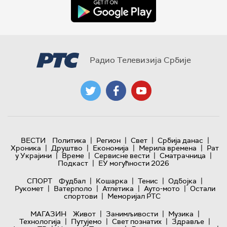
Радио Телевизија Србије
|
|
|
|
ВЕСТИ
Политика
Регион
Свет
Србија данас
|
|
|
|
Хроника
Друштво
Економија
Мерила времена
Рат
|
|
|
|
у Украјини
Време
Сервисне вести
Сматрачница
|
Подкаст
ЕУ могућности 2026
|
|
|
|
СПОРТ
Фудбал
Кошарка
Тенис
Одбојка
|
|
|
|
Рукомет
Ватерполо
Атлетика
Ауто-мото
Остали
|
спортови
Меморијал РТС
|
|
|
МАГАЗИН
Живот
Занимљивости
Музика
|
|
|
|
Технологијa
Путујемо
Свет познатих
Здравље