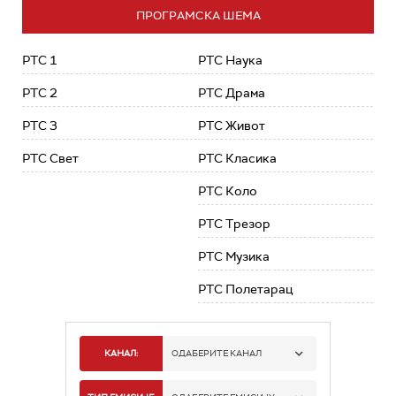
ПРОГРАМСКА ШЕМА
РТС 1
РТС Наука
РТС 2
РТС Драма
РТС 3
РТС Живот
РТС Свет
РТС Класика
РТС Коло
РТС Трезор
РТС Музика
РТС Полетарац
КАНАЛ:
ОДАБЕРИТЕ КАНАЛ
РТС 1