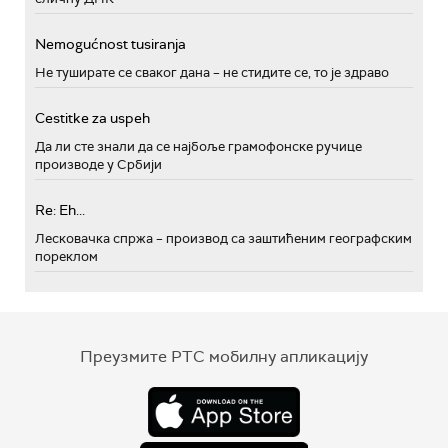
Nemogućnost tusiranja
Не туширате се сваког дана – не стидите се, то је здраво
Cestitke za uspeh
Да ли сте знали да се најбоље грамофонске ручице
производе у Србији
Re: Eh...
Лесковачка спржа – производ са заштићеним географским
пореклом
Преузмите РТС мобилну апликацију