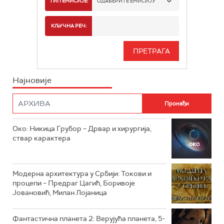
ТИП ЕМИСИЈЕ:
ОДАБЕРИТЕ ЕМИСИЈУ
РТС 2
СПОРТ
КЉУЧНА РЕЧ:
РТС 3
СЕРИЈА
РТС СВЕТ
ИНФО
Најновије
РТС НАУКА
ФИЛМ
РТС ДРАМА
Око: Никица Грубор – Дрвар и хирургија,
РТС ЖИВОТ
ствар карактера
РТС КЛАСИКА
РТС КОЛО
Модерна архитектура у Србији: Токови и
процепи – Предраг Цагић, Боривоје
Јовановић, Милан Лојаница
РТС ТРЕЗОР
РТС МУЗИКА
Фантастична планета 2: Верујућа планета, 5-