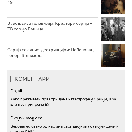
19
РТС ПОЛЕТАРАЦ
Заводљива телевизија: Креатори серија –
ТВ серија Бањица
Серија са аудио-дескрипцијом: Нобеловац –
Говор, 6. епизода
КОМЕНТАРИ
Da, ali...
Како преживети прва три дана катастрофе у Србији, и за
шта нас припрема ЕУ
Dvojnik mog oca
Вероватно свако од нас има свог двојника са којим дели и
сличну ДНК