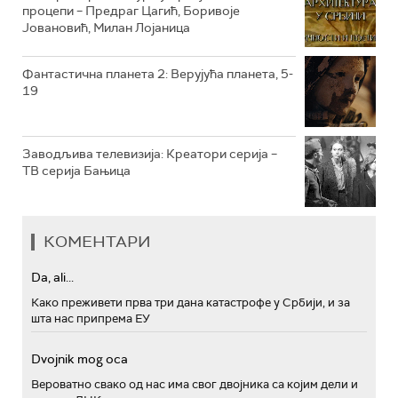
процепи – Предраг Цагић, Боривоје
РТС ПОЛЕТАРАЦ
Јовановић, Милан Лојаница
Фантастична планета 2: Верујућа планета, 5-
19
Заводљива телевизија: Креатори серија –
ТВ серија Бањица
КОМЕНТАРИ
Da, ali...
Како преживети прва три дана катастрофе у Србији, и за
шта нас припрема ЕУ
Dvojnik mog oca
Вероватно свако од нас има свог двојника са којим дели и