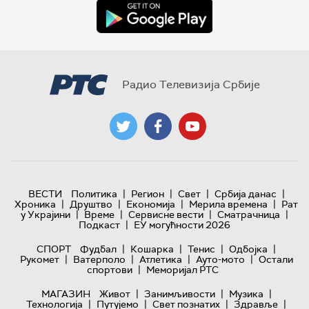
Радио Телевизија Србије
|
|
|
|
ВЕСТИ
Политика
Регион
Свет
Србија данас
|
|
|
|
Хроника
Друштво
Економија
Мерила времена
Рат
|
|
|
|
у Украјини
Време
Сервисне вести
Сматрачница
|
Подкаст
ЕУ могућности 2026
|
|
|
|
СПОРТ
Фудбал
Кошарка
Тенис
Одбојка
|
|
|
|
Рукомет
Ватерполо
Атлетика
Ауто-мото
Остали
|
спортови
Меморијал РТС
|
|
|
МАГАЗИН
Живот
Занимљивости
Музика
|
|
|
|
Технологијa
Путујемо
Свет познатих
Здравље