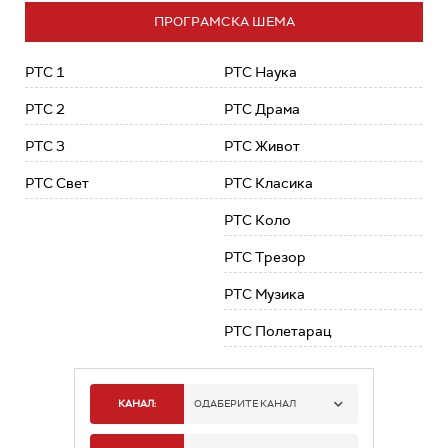
ПРОГРАМСКА ШЕМА
РТС 1
РТС Наука
РТС 2
РТС Драма
РТС 3
РТС Живот
РТС Свет
РТС Класика
РТС Коло
РТС Трезор
РТС Музика
РТС Полетарац
КАНАЛ:
ОДАБЕРИТЕ КАНАЛ