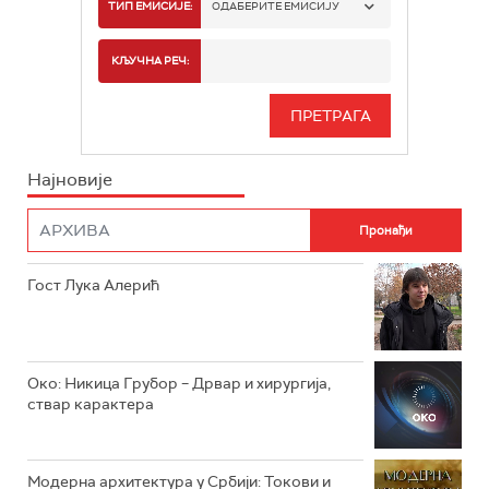
РТС 1
ТИП ЕМИСИЈЕ:
ОДАБЕРИТЕ ЕМИСИЈУ
РТС 2
СПОРТ
КЉУЧНА РЕЧ:
РТС 3
СЕРИЈА
РТС СВЕТ
ИНФО
Најновије
РТС НАУКА
ФИЛМ
РТС ДРАМА
Гост Лука Алерић
РТС ЖИВОТ
РТС КЛАСИКА
РТС КОЛО
Око: Никица Грубор – Дрвар и хирургија,
ствар карактера
РТС ТРЕЗОР
РТС МУЗИКА
Модерна архитектура у Србији: Токови и