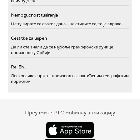
сличну ДНК
Nemogućnost tusiranja
Не туширате се сваког дана – не стидите се, то је здраво
Cestitke za uspeh
Да ли сте знали да се најбоље грамофонске ручице
производе у Србији
Re: Eh...
Лесковачка спржа – производ са заштићеним географским
пореклом
Преузмите РТС мобилну апликацију