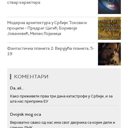
ствар карактера
РТС ПОЛЕТАРАЦ
Модерна архитектура у Србији: Токови и
процепи – Предраг Цагић, Боривоје
Јовановић, Милан Лојаница
Фантастична планета 2: Верујућа планета, 5-
19
КОМЕНТАРИ
Da, ali...
Како преживети прва три дана катастрофе у Србији, и за
шта нас припрема ЕУ
Dvojnik mog oca
Вероватно свако од нас има свог двојника са којим дели и
сличну ДНК