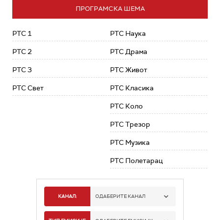
ПРОГРАМСКА ШЕМА
РТС 1
РТС Наука
РТС 2
РТС Драма
РТС 3
РТС Живот
РТС Свет
РТС Класика
РТС Коло
РТС Трезор
РТС Музика
РТС Полетарац
КАНАЛ:
ОДАБЕРИТЕ КАНАЛ
РТС 1