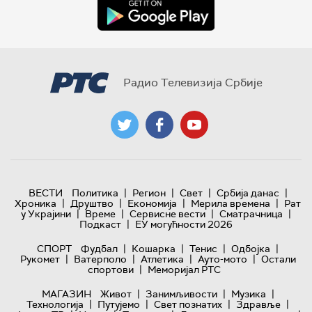
Радио Телевизија Србије
|
|
|
|
ВЕСТИ
Политика
Регион
Свет
Србија данас
|
|
|
|
Хроника
Друштво
Економија
Мерила времена
Рат
|
|
|
|
у Украјини
Време
Сервисне вести
Сматрачница
|
Подкаст
ЕУ могућности 2026
|
|
|
|
СПОРТ
Фудбал
Кошарка
Тенис
Одбојка
|
|
|
|
Рукомет
Ватерполо
Атлетика
Ауто-мото
Остали
|
спортови
Меморијал РТС
|
|
|
МАГАЗИН
Живот
Занимљивости
Музика
|
|
|
|
Технологијa
Путујемо
Свет познатих
Здравље