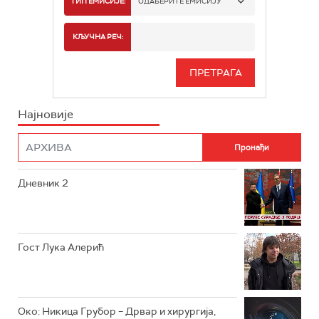
ТИП ЕМИСИЈЕ:
ОДАБЕРИТЕ ЕМИСИЈУ
РТС 2
СПОРТ
КЉУЧНА РЕЧ:
РТС 3
СЕРИЈА
РТС СВЕТ
ИНФО
Најновије
РТС НАУКА
ФИЛМ
РТС ДРАМА
Дневник 2
РТС ЖИВОТ
РТС КЛАСИКА
РТС КОЛО
Гост Лука Алерић
РТС ТРЕЗОР
РТС МУЗИКА
Око: Никица Грубор – Дрвар и хирургија,