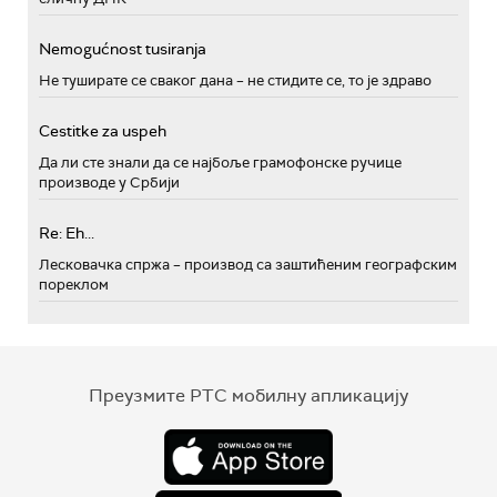
Nemogućnost tusiranja
Не туширате се сваког дана – не стидите се, то је здраво
Cestitke za uspeh
Да ли сте знали да се најбоље грамофонске ручице
производе у Србији
Re: Eh...
Лесковачка спржа – производ са заштићеним географским
пореклом
Преузмите РТС мобилну апликацију