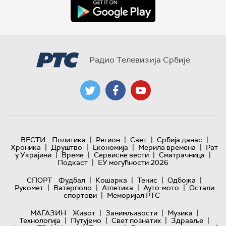
Радио Телевизија Србије
|
|
|
|
ВЕСТИ
Политика
Регион
Свет
Србија данас
|
|
|
|
Хроника
Друштво
Економија
Мерила времена
Рат
|
|
|
|
у Украјини
Време
Сервисне вести
Сматрачница
|
Подкаст
ЕУ могућности 2026
|
|
|
|
СПОРТ
Фудбал
Кошарка
Тенис
Одбојка
|
|
|
|
Рукомет
Ватерполо
Атлетика
Ауто-мото
Остали
|
спортови
Меморијал РТС
|
|
|
МАГАЗИН
Живот
Занимљивости
Музика
|
|
|
|
Технологијa
Путујемо
Свет познатих
Здравље