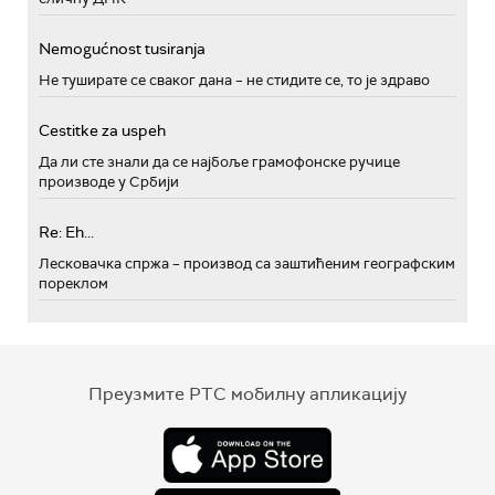
Nemogućnost tusiranja
Не туширате се сваког дана – не стидите се, то је здраво
Cestitke za uspeh
Да ли сте знали да се најбоље грамофонске ручице
производе у Србији
Re: Eh...
Лесковачка спржа – производ са заштићеним географским
пореклом
Преузмите РТС мобилну апликацију