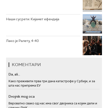
РТС ПОЛЕТАРАЦ
Наши сусрети: Кијамет ефендија
Лако је Ралету, 4-40
КОМЕНТАРИ
Da, ali...
Како преживети прва три дана катастрофе у Србији, и за
шта нас припрема ЕУ
Dvojnik mog oca
Вероватно свако од нас има свог двојника са којим дели и
сличну ДНК