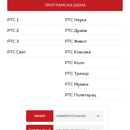
ПРОГРАМСКА ШЕМА
РТС 1
РТС Наука
РТС 2
РТС Драма
РТС 3
РТС Живот
РТС Свет
РТС Класика
РТС Коло
РТС Трезор
РТС Музика
РТС Полетарац
КАНАЛ:
ОДАБЕРИТЕ КАНАЛ
РТС 1