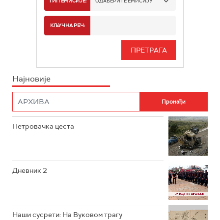
ТИП ЕМИСИЈЕ:
ОДАБЕРИТЕ ЕМИСИЈУ
РТС 2
СПОРТ
КЉУЧНА РЕЧ:
РТС 3
СЕРИЈА
РТС СВЕТ
ИНФО
Најновије
РТС НАУКА
ФИЛМ
РТС ДРАМА
Петровачка цеста
РТС ЖИВОТ
РТС КЛАСИКА
РТС КОЛО
Дневник 2
РТС ТРЕЗОР
РТС МУЗИКА
Наши сусрети: На Вуковом трагу