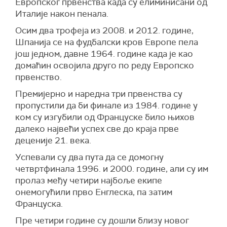
Европског првенства када су елиминисани од
Италије након пенала.
Осим два трофеја из 2008. и 2012. године,
Шпанија се на фудбалски кров Европе пела
још једном, давне 1964. године када је као
домаћин освојила друго по реду Европско
првенство.
Премијерно и наредна три првенства су
пропустили да би финале из 1984. године у
ком су изгубили од Француске било њихов
далеко највећи успех све до краја прве
деценије 21. века.
Успевали су два пута да се домогну
четвртфинала 1996. и 2000. године, али су им
пролаз међу четири најбоље екипе
онемогућили прво Енглеска, па затим
Француска.
Пре четири године су дошли близу новог