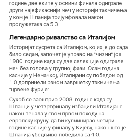
године две екипе у осмини финала одиграле
други најефикаснији меч у историји такмичења
у ком је Шпанија тријумфовала након
продужетака са 5:3.
Легендарно ривалство са Италијом
Историјат сусрета са Италијом, којих је до сада
било седам, започет је управо на "чизми" још
1980. године када су две селекције одиграле
меч без голова у групној фази. Осам година
касније у Немачкој, Италијани су победом од
1:0 допринели раном завршетку такмичења
"црвене фурије".
Сукоб се заоштрио 2008. године када су
Шпанци у четвртфиналу избацили Италијане
након пенала у свом првом походу на
европску круну, да би кулминирао четири
године касније у финалу у Кијеву, након што је
Шпанија убедљиво победила са 4:0.