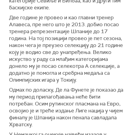
категорије Севиље и Билбаа, као и други тим
баскијске екипе.
Две године је провео и као главни тренер
Алавеса, пре него што је 2013. добио посао
тренера репрезентације Шпаније до 17
година. На тој позицији провео је пет сезона,
након чега је преузео селекцију до 21 године
коју је водио све до унапређења. Велико
искуство у раду са млађим категоријама
донело му је посао селекотра А селекције, а
додатно је помогла и сребрна медаља са
Олимпијских игара у Токију.
Одмах по доласку, Де ла Фунете је показао да
му период прилагођавања неће бити
потребан. Осим рутинског пласмана на Евро,
освојио је и треће издање Лиге нација у чијем
финалу је Шпанија након пенала савладала
Хрватску.
У Немачкој га очекује највећи изазов у