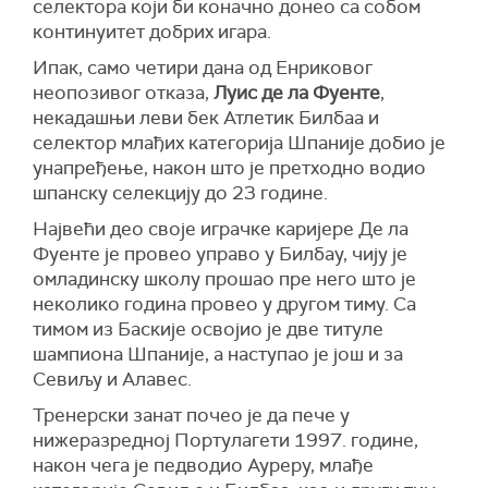
селектора који би коначно донео са собом
континуитет добрих игара.
Ипак, само четири дана од Енриковог
неопозивог отказа,
Луис де ла Фуенте
,
некадашњи леви бек Атлетик Билбаа и
селектор млађих категорија Шпаније добио је
унапређење, након што је претходно водио
шпанску селекцију до 23 године.
Највећи део своје играчке каријере Де ла
Фуенте је провео управо у Билбау, чију је
омладинску школу прошао пре него што је
неколико година провео у другом тиму. Са
тимом из Баскије освојио је две титуле
шампиона Шпаније, а наступао је још и за
Севиљу и Алавес.
Тренерски занат почео је да пече у
нижеразредној Портулагети 1997. године,
након чега је педводио Ауреру, млађе