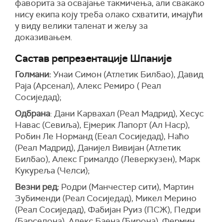
фаворита за освајање такмичења, али свакако
нису екипа коју треба олако схватити, имајући
у виду велики таленат и жељу за
доказивањем.
Састав репрезентације Шпаније
Голмани:
Унаи Симон (Атлетик Билбао), Давид
Раја (Арсенал), Алекс Ремиро ( Реал
Сосиједад);
Одбрана
: Дани Карвахал (Реал Мадрид), Хесус
Навас (Севиља), Ејмерик Лапорт (Ал Наср),
Робин Ле Норманд (Ееал Сосиједад), Наћо
(Реал Мадрид), Данијел Вивијан (Атлетик
Билбао), Алекс Грималдо (Леверкузен), Марк
Кукуреља (Челси);
Везни ред:
Родри (Манчестер сити), Мартин
Зубименди (Реал Сосиједад), Микел Мерино
(Реал Сосиједад), Фабијан Руиз (ПСЖ), Педри
(Барселона), Алекс Баена (Ђирона), Фермин