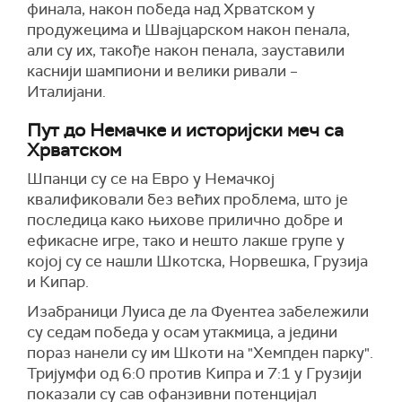
финала, након победа над Хрватском у
продужецима и Швајцарском након пенала,
али су их, такође након пенала, зауставили
каснији шампиони и велики ривали –
Италијани.
Пут до Немачке и историјски меч са
Хрватском
Шпанци су се на Евро у Немачкој
квалификовали без већих проблема, што је
последица како њихове прилично добре и
ефикасне игре, тако и нешто лакше групе у
којој су се нашли Шкотска, Норвешка, Грузија
и Кипар.
Изабраници Луиса де ла Фуентеа забележили
су седам победа у осам утакмица, а једини
пораз нанели су им Шкоти на "Хемпден парку".
Тријумфи од 6:0 против Кипра и 7:1 у Грузији
показали су сав офанзивни потенцијал