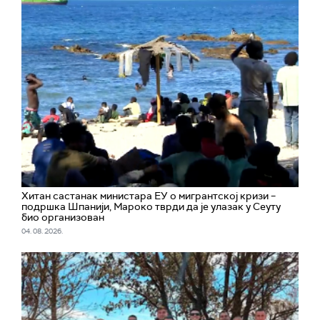
Хитан састанак министара ЕУ о мигрантској кризи –
подршка Шпанији, Мароко тврди да је улазак у Сеуту
био организован
04. 08. 2026.