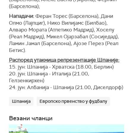
(Барселона);
Нападачи:
Феран Торес (Барселона), Дани
Олмо (Лајпциг), Нико Вилијамс (Билбао),
Алваро Мората (Атлетико Мадрид), Хоселу
(Реал Мадрид), Микел Ојарзабал (Сосиједад),
Ламин Јамал (Барселона), Ајозе Перез (Реал
Бетис).
Распоред утакмица репрезентације Шпаније:
15. јун: Шпанија - Хрватска (18.00, Берлин)
20. јун: Шпанија - Италија (21.00,
Гелзенкирхен)
24. јун: Албанија - Шпанија (21.00, Диселдорф)
Шпанија
Европско првенство у фудбалу
Везани чланци