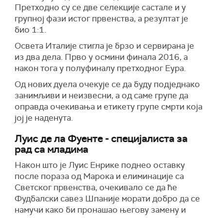
Претходно су се две селекције састале и у
групној фази истог првенства, а резултат је
био 1:1.
Освета Италије стигла је брзо и сервирана је
из два дела. Прво у осмини финала 2016, а
након тога у полуфиналу претходног Еура.
Од нових дуела очекује се да буду подједнако
занимљиви и неизвесни, а од саме групе да
оправда очекивања и етикету групе смрти која
јој је наденута.
Луис де ла Фуенте - специјалиста за
рад са младима
Након што је Луис Енрике поднео оставку
после пораза од Марока и елиминације са
Светског првенства, очекивало се да ће
Фудбалски савез Шпаније морати добро да се
намучи како би пронашао његову замену и