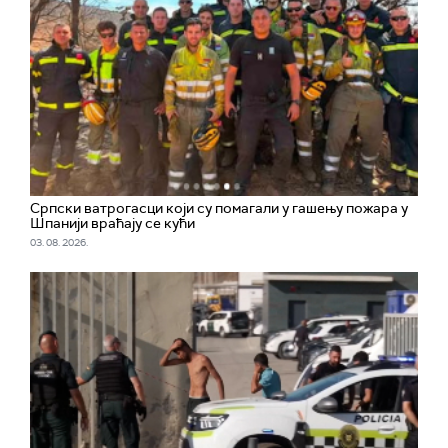
Српски ватрогасци који су помагали у гашењу пожара у
Шпанији враћају се кући
03. 08. 2026.