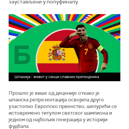
заустављени у полуфиналу.
Шпанија - живот у сенци славних претходника
Прошло је више од деценије откако је
шпанска репрезентација освојила друго
узастопно Европско првенство, шепурећи се
истовремено титулом светског шампиона и
једном од најбољих генерација у историји
фудбала.