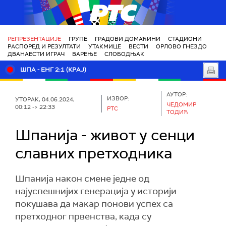
РТС
РЕПРЕЗЕНТАЦИЈЕ
ГРУПЕ
ГРАДОВИ ДОМАЋИНИ
СТАДИОНИ
РАСПОРЕД И РЕЗУЛТАТИ
УТАКМИЦЕ
ВЕСТИ
ОРЛОВО ГНЕЗДО
ДВАНАЕСТИ ИГРАЧ
ВАРЕЊЕ
СЛОБОДЊАК
ШПА - ЕНГ 2:1 (КРАЈ)
АУТОР:
ИЗВОР:
УТОРАК, 04.06.2024,
ЧЕДОМИР
00:12 -> 22:33
РТС
ТОДИЋ
Шпанија - живот у сенци
славних претходника
Шпанија након смене једне од
најуспешнијих генерација у историји
покушава да макар понови успех са
претходног првенства, када су