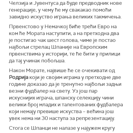
Челзија и Јувентуса да буде предводник нове
генерације, у чему ће му свакакао помоћи
завидно искуство играња великих такмичења.
Првенстово у Немачкој биће трећи Евро на
ком ће Мората наступити, а на претходна два
је постигао чак шест голова, чиме је постао
најбољи стрелац Шпаније на Европским
првенствима у историји, те ће бити у прилици
да тај учинак побољша.
Након Морате, највише ће се очекивати од
Родрија
који је својим играма у претходне две
године доказао да је тренутно најбољи задњи
везни фудбалер на свету. Уз још пар
искуснијих играча, шпанску селекцију чини
велики број младих и талентованих фудбалера
који немају превише искуства – већина још
увек нема ни 30 наступа за репрезентацију.
Стога се Шпанци не налазе у најужем кругу