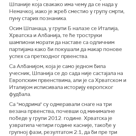
Шпаније која свакако има чему да се нада у
Немачкој, иако је жреб сместио у групу смрти,
пуну старих познаника.
Осим Шпанаца, у групи Б налазе се Италија,
Хрватска и Албанија, те ће троструки
шампиони морати да наставе са одличним
партијама како би покушали да макар понове
успех са претходног првенства.
Са Албанијом, која је само једном била
учесник, Шпанија се до сада није састајала на
Европским првенствима, али је са Хрватском и
Италијом исписивала историју европског
фудбала.
Са "модрима" су одмеравали снаге на три
везана првенства, почевши од минималне
победе у групи 2012. године. Хрватска је
узвратила четири године касније, такође у
групној фази, резултатом 2:1, да би пре три