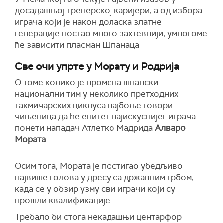
досадашњој тренерској каријери, а од избора
играча који је након доласка златне
генерације постао много захтевнији, умногоме
ће зависити пласман Шпанаца
Све очи упрте у Морату и Родрија
О томе колико је промена шпански
национални тим у неколико претходних
такмичарских циклуса најбоље говори
чињеница да ће епитет најискуснијег играча
понети нападач Атлетко Мадрида
Алваро
Мората
.
Осим тога, Мората је постигао убедљиво
највише голова у дресу са државним грбом,
када се у обзир узму сви играчи који су
прошли квалификације.
Требало би стога некадашњи центарфор