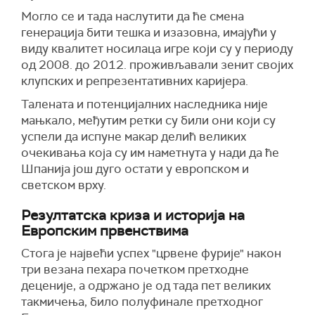
Могло се и тада наслутити да ће смена
генерација бити тешка и изазовна, имајући у
виду квалитет носилаца игре који су у периоду
од 2008. до 2012. проживљавали зенит својих
клупских и репрезентативних каријера.
Талената и потенцијалних наследника није
мањкало, међутим ретки су били они који су
успели да испуне макар делић великих
очекивања која су им наметнута у нади да ће
Шпанија још дуго остати у европском и
светском врху.
Резултатска криза и историја на
Европским првенствима
Стога је највећи успех "црвене фурије" након
три везана пехара почетком претходне
деценије, а одржано је од тада пет великих
такмичења, било полуфинале претходног