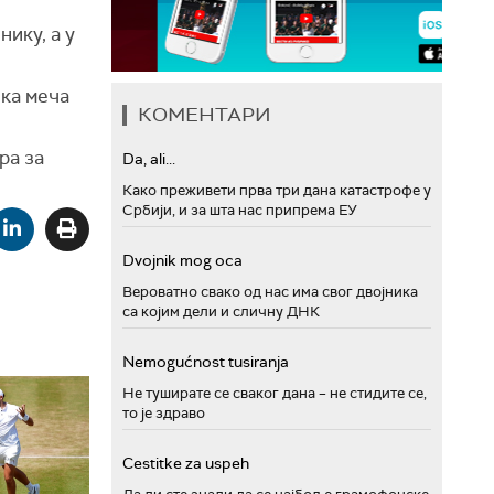
ику, а у
ка меча
КОМЕНТАРИ
ра за
Da, ali...
Како преживети прва три дана катастрофе у
Србији, и за шта нас припрема ЕУ
Dvojnik mog oca
Вероватно свако од нас има свог двојника
са којим дели и сличну ДНК
Nemogućnost tusiranja
Не туширате се сваког дана – не стидите се,
то је здраво
Cestitke za uspeh