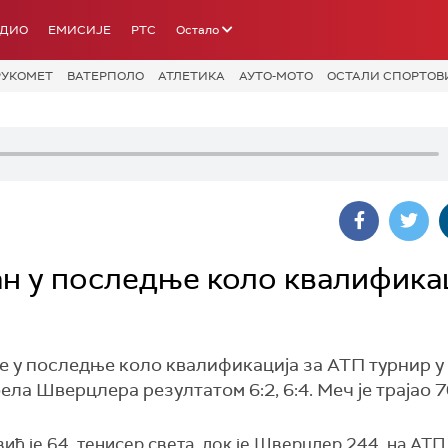
АДИО
ЕМИСИЈЕ
РТС
Остало
РУКОМЕТ
ВАТЕРПОЛО
АТЛЕТИКА
АУТО-МОТО
ОСТАЛИ СПОРТОВ
н у последње коло квалифика
 у последње коло квалификација за АТП турнир у 
ла Шверцлера резултатом 6:2, 6:4. Меч је трајао 7
ћ је 64. тенисер света, док је Шверцлер 244. на АТП