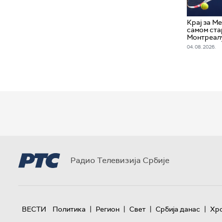
Крај за М
самом ста
Монтреал
04. 08. 2026.
Радио Телевизија Србије
|
|
|
|
ВЕСТИ
Политика
Регион
Свет
Србија данас
Хр