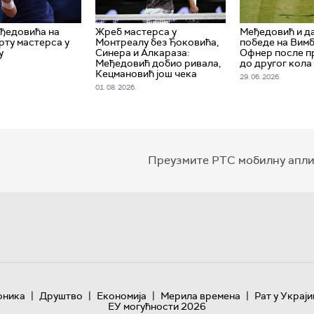
еђедовића на
Жреб мастерса у
Међедовић и д
рту мастерса у
Монтреалу без Ђоковића,
победе на Вимб
у
Синера и Алкараза:
Офнер после п
Међедовић добио ривала,
до другог кола
Кецмановић још чека
29. 06. 2026.
01. 08. 2026.
Преузмите РТС мобилну апли
|
|
|
|
оника
Друштво
Економија
Мерила времена
Рат у Украји
ЕУ могућности 2026