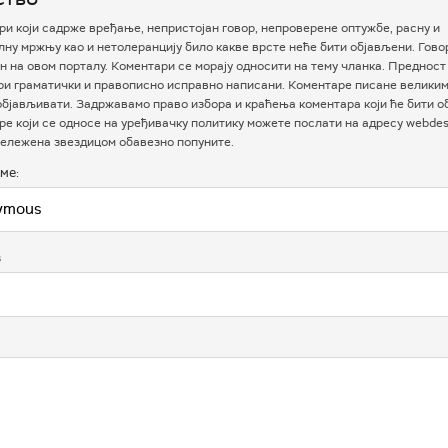
и који садрже вређање, непристојан говор, непроверене оптужбе, расну и
ну мржњу као и нетолеранцију било какве врсте неће бити објављени. Гово
 на овом порталу. Коментари се морају односити на тему чланка. Предност
ри граматички и правописно исправно написани. Коментаре писане велики
бјављивати. Задржавамо право избора и краћења коментара који ће бити о
е који се односе на уређивачку политику можете послати на адресу webdesk
ележена звездицом обавезно попуните.
ме:
в