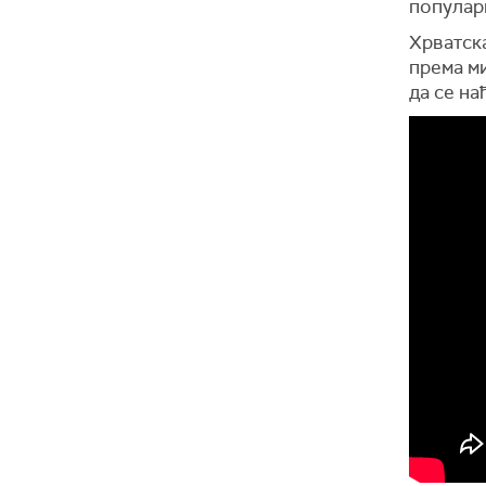
популар
Хрватска
према м
да се н