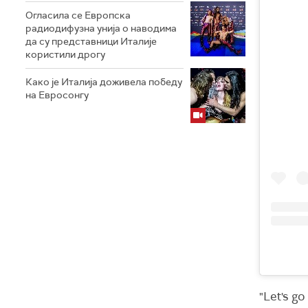
Огласила се Европска
радиодифузна унија о наводима
да су представници Италије
користили дрогу
Како је Италија доживела победу
на Евросонгу
"Let's g