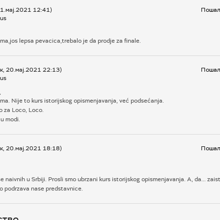
21.мај.2021 12:41)
Пошаљ
us
a,jos lepsa pevacica,trebalo je da prodje za finale.
к, 20.мај.2021 22:13)
Пошаљ
us
A
a. Nije to kurs istorijskog opismenjavanja, već podsećanja.
o za Loco, Loco.
 u modi.
к, 20.мај.2021 18:18)
Пошаљ
 naivnih u Srbiji. Prosli smo ubrzani kurs istorijskog opismenjavanja. A, da... zais
to podrzava nase predstavnice.
ство