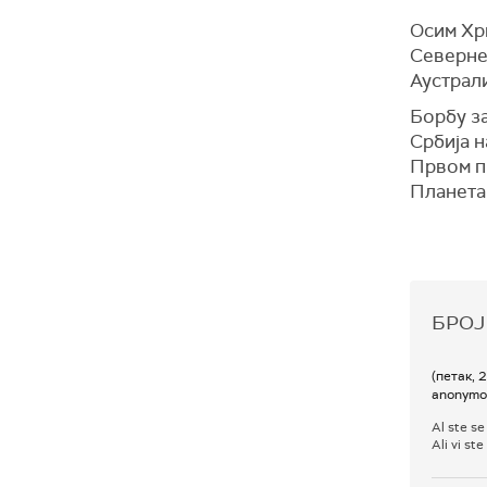
Осим Хр
Северне 
Аустрали
Борбу за
Србија н
Првом п
Планета
БРОЈ
(петак, 
anonymo
Al ste se
Ali vi st