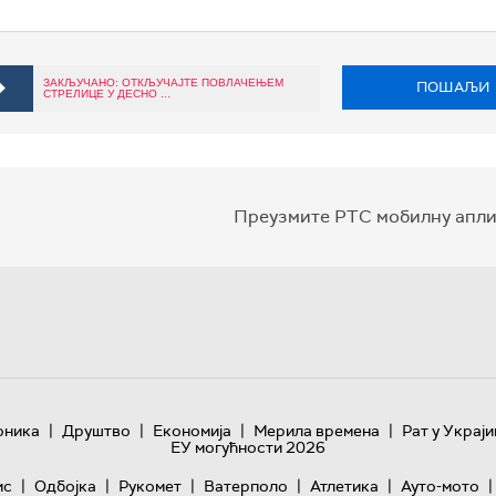
ЗАКЉУЧАНО: ОТКЉУЧАЈТЕ ПОВЛАЧЕЊЕМ
ПОШАЉИ
СТРЕЛИЦЕ У ДЕСНО ...
Преузмите РТС мобилну апли
|
|
|
|
оника
Друштво
Економија
Мерила времена
Рат у Украји
ЕУ могућности 2026
|
|
|
|
|
|
ис
Одбојка
Рукомет
Ватерполо
Атлетика
Ауто-мото