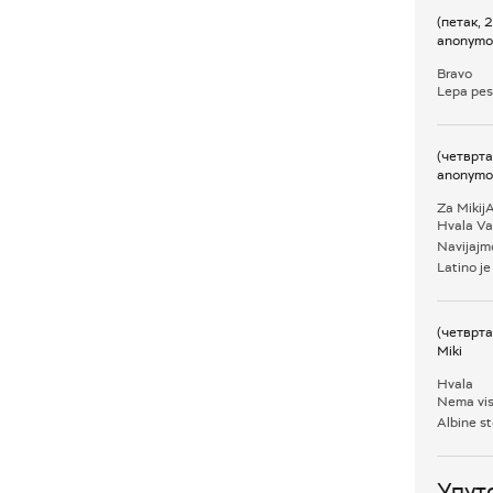
(петак, 
anonymo
Bravo
Lepa pesm
(четврта
anonymo
Za Mikij
Hvala Vam
Navijajm
Latino je
(четврта
Miki
Hvala
Nema vise
Albine s
Упут