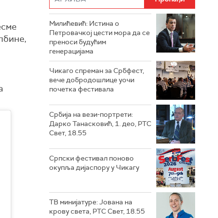
Милићевић: Истина о
есме
Петровачкој цести мора да се
лбине,
преноси будућим
генерацијама
Чикаго спреман за Србфест,
вече добродошлице уочи
а
почетка фестивала
Србија на вези-портрети:
Дарко Танасковић, 1. део, РТС
Свет, 18.55
Српски фестивал поново
окупља дијаспору у Чикагу
ТВ минијатуре: Јована на
крову света, РТС Свет, 18.55