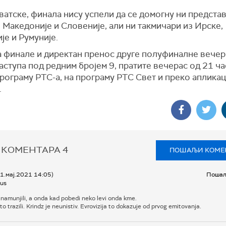
ватске, финала нису успели да се домогну ни предста
Македоније и Словеније, али ни такмичари из Ирске,
је и Румуније.
 финале и директан пренос друге полуфиналне вечери
аступа под редним бројем 9, пратите вечерас од 21 ча
рограму РТС-а, на програму РТС Свет и преко апликац
.
 КОМЕНТАРА
4
ПОШАЉИ КОМЕ
21.мај.2021 14:05)
Пошаљ
us
 namunjili, a onda kad pobedi neko levi onda kme.
e to trazili. Krindz je neunistiv. Evrovizija to dokazuje od prvog emitovanja.