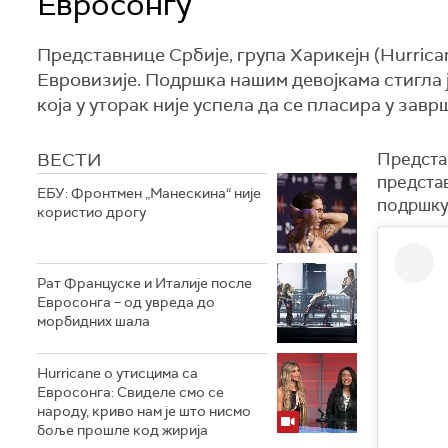
Евросонгу
Представнице Србије, група Харикејн (Hurric
Евровизије. Подршка нашим девојкама стигла 
која у уторак није успела да се пласира у зав
ВЕСТИ
Предста
предста
ЕБУ: Фронтмен „Манескина“ није
подршку 
користио дрогу
Рат Француске и Италије после
Евросонга – од увреда до
морбидних шала
Hurricane о утисцима са
Евросонга: Свиделе смо се
народу, криво нам је што нисмо
боље прошле код жирија