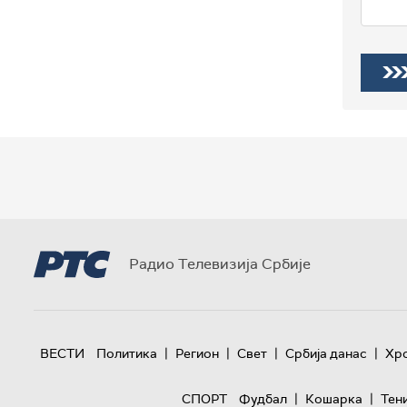
Радио Телевизија Србије
|
|
|
|
ВЕСТИ
Политика
Регион
Свет
Србија данас
Хр
|
|
СПОРТ
Фудбал
Кошарка
Тен