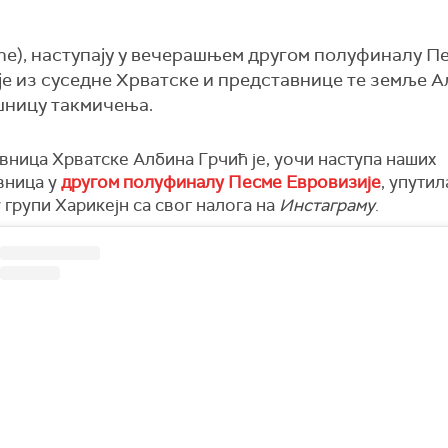
ane), наступају у вечерашњем другом полуфиналу П
је из суседне Хрватске и представнице те земље А
ршницу такмичења.
вница Хрватске Албина Грчић је, уочи наступа наших
вница у
другом полуфиналу Песме Евровизије
, упутил
групи Харикејн са свог налога на
Инстаграму
.