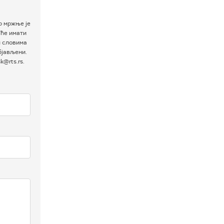
р мржње је
 ће имати
м словима
бјављени.
@rts.rs.