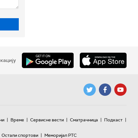
кацију
|
|
|
|
|
ни
Време
Сервисне вести
Сматрачница
Подкаст
|
Остали спортови
Меморијал РТС