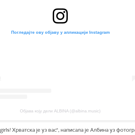
Погледајте ову објаву у апликацији Instagram
Објава коју дели ALBINA (@albina.music)
o girls! Хрватска је уз вас", написала је Албина уз фотог