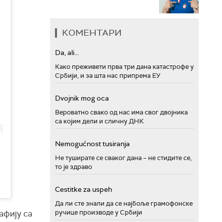
КОМЕНТАРИ
Da, ali...
Како преживети прва три дана катастрофе у
Србији, и за шта нас припрема ЕУ
Dvojnik mog oca
Вероватно свако од нас има свог двојника
са којим дели и сличну ДНК
Nemogućnost tusiranja
Не туширате се сваког дана – не стидите се,
то је здраво
Cestitke za uspeh
Да ли сте знали да се најбоље грамофонске
ручице производе у Србији
рафију са