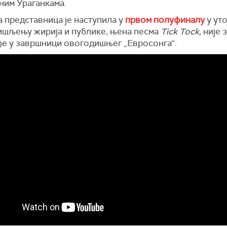
ним Ураганкама.
 представница је наступила у
првом полуфиналу
у уто
ишљењу жирија и публике, њена песма
Tick Tock,
није 
ађе у завршници овогодишњег „Евросонга“.