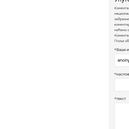
Коментар
национал
забрањен
комента
нећемо о
Коментар
Поља об
*Ваше и
*насло
*текст