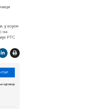
вници
, у којем
с на
ије РТС
НТАР
и одговор