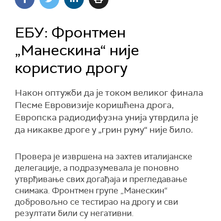
ЕБУ: Фронтмен
„Манескина“ није
користио дрогу
Након оптужби да је током великог финала
Песме Евровизије коришћена дрога,
Европска радиодифузна унија утврдила је
да никакве дроге у „грин руму“ није било.
Провера је извршена на захтев италијанске
делегације, а подразумевала је поновно
утврђивање свих догађаја и прегледавање
снимака. Фронтмен групе „Манескин“
добровољно се тестирао на дрогу и сви
резултати били су негативни.