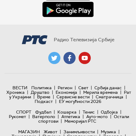
Радио Телевизија Србије
|
|
|
|
ВЕСТИ
Политика
Регион
Свет
Србија данас
|
|
|
|
Хроника
Друштво
Економија
Мерила времена
Рат
|
|
|
|
у Украјини
Време
Сервисне вести
Сматрачница
|
Подкаст
ЕУ могућности 2026
|
|
|
|
СПОРТ
Фудбал
Кошарка
Тенис
Одбојка
|
|
|
|
Рукомет
Ватерполо
Атлетика
Ауто-мото
Остали
|
спортови
Меморијал РТС
|
|
|
МАГАЗИН
Живот
Занимљивости
Музика