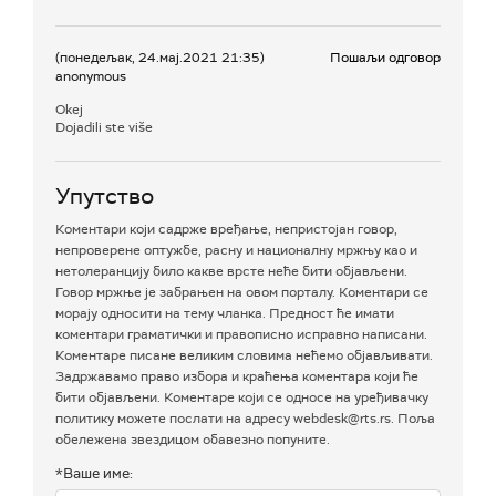
(понедељак, 24.мај.2021 21:35)
Пошаљи одговор
anonymous
Okej
Dojadili ste više
Упутство
Коментари који садрже вређање, непристојан говор,
непроверене оптужбе, расну и националну мржњу као и
нетолеранцију било какве врсте неће бити објављени.
Говор мржње је забрањен на овом порталу. Коментари се
морају односити на тему чланка. Предност ће имати
коментари граматички и правописно исправно написани.
Коментаре писане великим словима нећемо објављивати.
Задржавамо право избора и краћења коментара који ће
бити објављени. Коментаре који се односе на уређивачку
политику можете послати на адресу webdesk@rts.rs. Поља
обележена звездицом обавезно попуните.
*Ваше име: