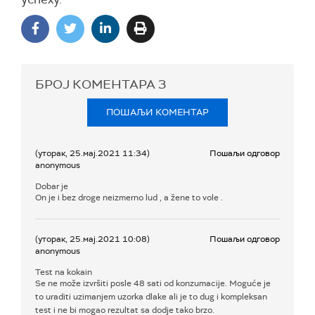
БРОЈ КОМЕНТАРА
3
ПОШАЉИ КОМЕНТАР
(уторак, 25.мај.2021 11:34)
Пошаљи одговор
anonymous
Dobar je
On je i bez droge neizmerno lud , a žene to vole .
(уторак, 25.мај.2021 10:08)
Пошаљи одговор
anonymous
Test na kokain
Se ne može izvršiti posle 48 sati od konzumacije. Moguće je
to uraditi uzimanjem uzorka dlake ali je to dug i kompleksan
test i ne bi mogao rezultat sa dodje tako brzo.