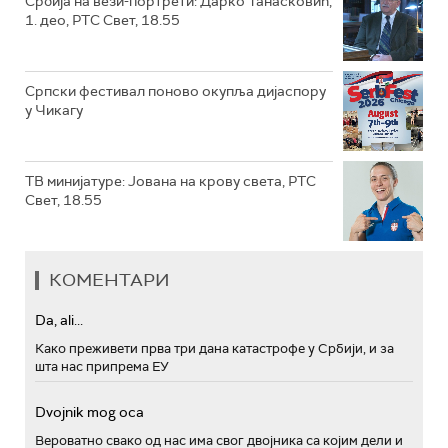
Србија на вези-портрети: Дарко Танасковић,
1. део, РТС Свет, 18.55
Српски фестивал поново окупља дијаспору
у Чикагу
ТВ минијатуре: Јована на крову света, РТС
Свет, 18.55
КОМЕНТАРИ
Da, ali...
Како преживети прва три дана катастрофе у Србији, и за
шта нас припрема ЕУ
Dvojnik mog oca
Вероватно свако од нас има свог двојника са којим дели и