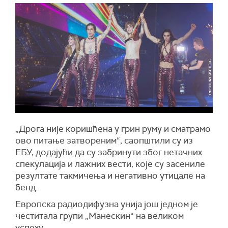
„Дрога није коришћена у грин руму и сматрамо
ово питање затвореним“, саопштили су из
ЕБУ, додајући да су забринути због нетачних
спекулација и лажних вести, које су засениле
резултате такмичења и негативно утицале на
бенд.
Европска радиодифузна унија још једном је
честитала групи „Манескин“ на великом
успеху.