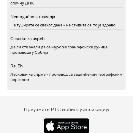
сличну ДНК
Nemogućnost tusiranja
Не туширате се сваког дана – не стидите се, то је здраво
Cestitke za uspeh
Да ли сте знали да се најбоље грамофонске ручице
производе у Србији
Re: Eh...
Лесковачка спржа – производ са заштићеним географским
пореклом
Преузмите РТС мобилну апликацију