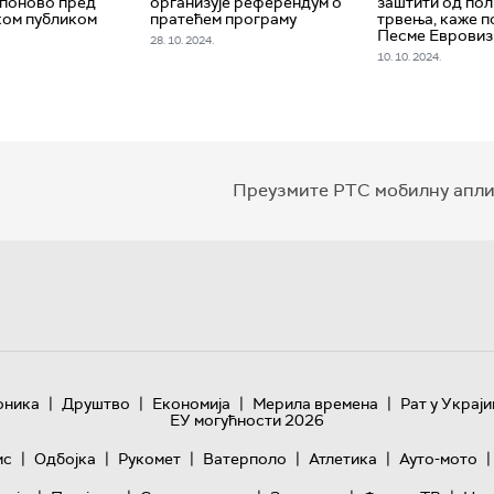
 поново пред
организује референдум о
заштити од по
ком публиком
пратећем програму
трвења, каже 
Песме Евровиз
28. 10. 2024.
10. 10. 2024.
Преузмите РТС мобилну апли
|
|
|
|
оника
Друштво
Економија
Мерила времена
Рат у Украји
ЕУ могућности 2026
|
|
|
|
|
|
ис
Одбојка
Рукомет
Ватерполо
Атлетика
Ауто-мото