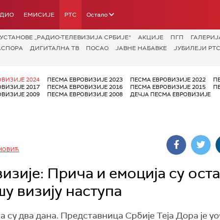
АДИО
ЕМИСИЈЕ
РТС
Остало
УСТАНОВЕ „РАДИО-ТЕЛЕВИЗИЈА СРБИЈЕ“
АКЦИЈЕ
ПГП
ГАЛЕРИЈ
АСПОРА
ДИГИТАЛНА ТВ
ПОСАО
ЈАВНЕ НАБАВКЕ
ЈУБИЛЕЈИ РТС
ОВИЗИЈЕ 2024
ПЕСМА ЕВРОВИЗИЈЕ 2023
ПЕСМА ЕВРОВИЗИЈЕ 2022
П
ОВИЗИЈЕ 2017
ПЕСМА ЕВРОВИЗИЈЕ 2016
ПЕСМА ЕВРОВИЗИЈЕ 2015
П
ОВИЗИЈЕ 2009
ПЕСМА ЕВРОВИЗИЈЕ 2008
ДЕЧЈА ПЕСМА ЕВРОВИЗИЈЕ
НОВИЋ
изије: Прича и емоција су ост
шу визију наступа
 су два дана. Представница Србије Теја Дора је у