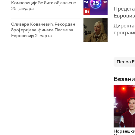
Композиције ће бити објављене
Предста
25. јануара
Евровизи
Оливера Ковачевић: Рекордан
Директан
број пријава, финале Песме за
програ
Евровизију 2. марта
Песма Е
Везани
Норвешки 