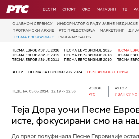
РТС
ВЕСТИ
СПОРТ
OKO
МАГАЗИН
ТВ
Р
О JАВНОМ СЕРВИСУ
ИНФОРМАТОР О РАДУ ЈАВНЕ МЕДИЈСКЕ 
ПРОГРАМСКИ АРХИВ
РТС ПРЕДСТАВЉА
МАРКЕТИНГ
ДИЈ
ПЕСМА ЕВРОВИЗИЈЕ
PROGRAM SALES
ПЕСМА ЕВРОВИЗИЈЕ 2026
ПЕСМА ЕВРОВИЗИЈЕ 2025
ПЕСМА ЕВР
ПЕСМА ЕВРОВИЗИЈЕ 2019
ПЕСМА ЕВРОВИЗИЈЕ 2018
ПЕСМА ЕВР
ПЕСМА ЕВРОВИЗИЈЕ 2011
ПЕСМА ЕВРОВИЗИЈЕ 2010
ПЕСМА ЕВР
ВЕСТИ
ПЕСМА ЗА ЕВРОВИЗИЈУ 2024
ЕВРОВИЗИЈСКЕ ПРИЧЕ
ИЗВОР:
АУТОР:
НЕДЕЉА, 05.05.2024, 12:19 -> 12:56
РТС
ИВАН СИМО
Теја Дора уочи Песме Евров
исте, фокусирани смо на на
До првог полуфинала Песме Евровизије остала