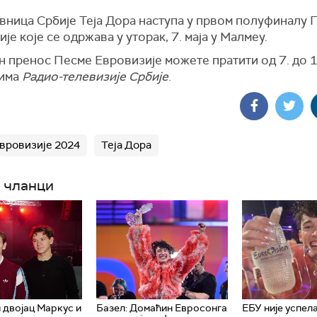
вница Србије Теја Дора наступа у првом полуфиналу 
је које се одржава у уторак, 7. маја у Малмеу.
 пренос Песме Евровизије можете пратити од 7. до 11
мима
Радио-телевизије Србије
.
вровизије 2024
Теја Дора
 чланци
двојац Маркус и
Базел: Домаћин Евросонга
ЕБУ није успела