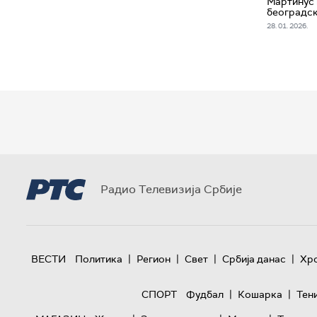
Мартинус
београдс
28. 01. 2026.
Радио Телевизија Србије
|
|
|
|
ВЕСТИ
Политика
Регион
Свет
Србија данас
Хр
|
|
СПОРТ
Фудбал
Кошарка
Тен