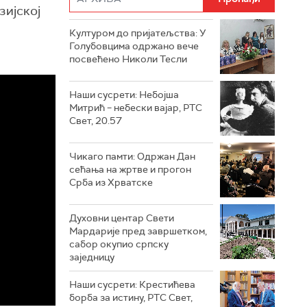
зијској
Културом до пријатељства: У
Голубовцима одржано вече
посвећено Николи Тесли
Наши сусрети: Небојша
Митрић – небески вајар, РТС
Свет, 20.57
Чикаго памти: Одржан Дан
сећања на жртве и прогон
Срба из Хрватске
Духовни центар Свети
Мардарије пред завршетком,
сабор окупио српску
заједницу
Наши сусрети: Крестићева
борба за истину, РТС Свет,