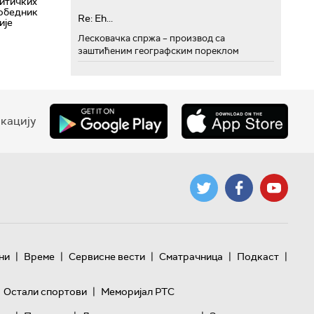
литичких
победник
Re: Eh...
ије
Лесковачка спржа – производ са
заштићеним географским пореклом
кацију
|
|
|
|
|
ни
Време
Сервисне вести
Сматрачница
Подкаст
|
Остали спортови
Меморијал РТС