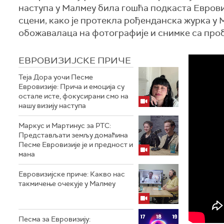
наступа у Малмеу била гошћа подкаста Еврови
сцени, како је протекла рођенданска журка у М
обожавалаца на фотографије и снимке са проб
ЕВРОВИЗИЈСКЕ ПРИЧЕ
Теја Дора уочи Песме
Евровизије: Прича и емоција су
остале исте, фокусирани смо на
нашу визију наступа
Маркус и Мартинус за РТС:
Представљати земљу домаћина
Песме Евровизије је и предност и
мана
Евровизијске приче: Какво нас
такмичење очекује у Малмеу
Песма за Евровизију: