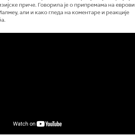
зијске приче. Говорила је о припремама на еврови
алмеу, али и како гледа на коментаре и реакције
а.