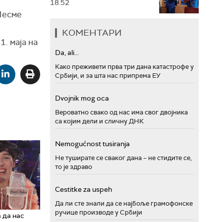
18.52
Песме
КОМЕНТАРИ
. маја на
Da, ali...
Како преживети прва три дана катастрофе у
Србији, и за шта нас припрема ЕУ
Dvojnik mog oca
Вероватно свако од нас има свог двојника
са којим дели и сличну ДНК
Nemogućnost tusiranja
Не туширате се сваког дана – не стидите се,
то је здраво
Cestitke za uspeh
Да ли сте знали да се најбоље грамофонске
ручице производе у Србији
 да нас