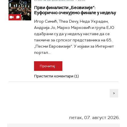
Први финалисти „Беовизије“:
Еуфорично очекујемо финале у недељу
Игор Симић, Thea Devy, Неда Украден,
Андрија Јо, Марко Марковић и група ЕЈО
одабрани су да у недељу наставе да се
такмиче за српског представника на 65.
„Песми Евровизије“. У изјави за Интернет
портал...
Прочитај
Пристигли коментари (1)
>
петак, 07. август 2026.