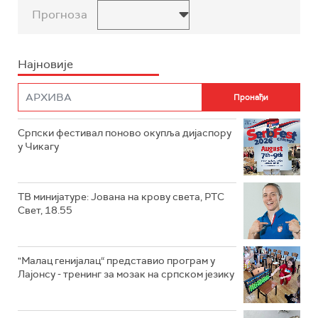
Прогноза
Најновије
Српски фестивал поново окупља дијаспору
у Чикагу
ТВ минијатуре: Јована на крову света, РТС
Свет, 18.55
"Малац генијалац“ представио програм у
Лајонсу - тренинг за мозак на српском језику