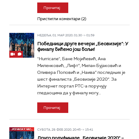
Прочитај
Пристигли коментари (2)
НЕДЕЉА, 01. МАР 2020, 01:30 -> 01:59
Победници друге вечери „Беовизије“: У
финалу бићемо још бољи!
"Hurricane", Бане Мојићевић, Ана
Миленковић, „Лифт“, Милан Бујаковић и
Оливера Поповић и „Наива“ последњих је
шест финалиста „Беовизије 2020“. За
Интернет портал РТС-а поручују
гледаоцима да у финалу могу...
Прочитај
СУБОТА, 29. ФЕБ 2020, 20:45 -> 15:41
Друго полуфинале „Беовизије 2020“ –