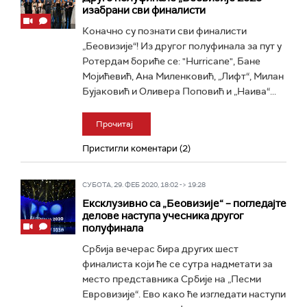
изабрани сви финалисти
Коначно су познати сви финалисти
„Беовизије“! Из другог полуфинала за пут у
Ротердам бориће се: "Hurricane", Бане
Мојићевић, Ана Миленковић, „Лифт“, Милан
Бујаковић и Оливера Поповић и „Наива“...
Прочитај
Пристигли коментари (2)
СУБОТА, 29. ФЕБ 2020, 18:02 -> 19:28
Ексклузивно са „Беовизије“ – погледајте
делове наступа учесника другог
полуфинала
Србија вечерас бира других шест
финалиста који ће се сутра надметати за
место представника Србије на „Песми
Евровизије“. Ево како ће изгледати наступи