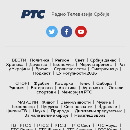
Радио Телевизија Србије
|
|
|
|
ВЕСТИ
Политика
Регион
Свет
Србија данас
|
|
|
|
Хроника
Друштво
Економија
Мерила времена
Рат
|
|
|
|
у Украјини
Време
Сервисне вести
Сматрачница
|
Подкаст
ЕУ могућности 2026
|
|
|
|
СПОРТ
Фудбал
Кошарка
Тенис
Одбојка
|
|
|
|
Рукомет
Ватерполо
Атлетика
Ауто-мото
Остали
|
спортови
Меморијал РТС
|
|
|
МАГАЗИН
Живот
Занимљивости
Музика
|
|
|
|
Технологијa
Путујемо
Свет познатих
Здравље
|
|
|
|
Филм и ТВ
Наука
Природа
Дигитални предузетник
|
За мале велике хероје
Наизглед здрав
|
|
|
|
|
ТВ
РТС 1
РТС 2
РТС 3
РТС Свет
РТС Наука
|
|
|
|
РТС Драма
РТС Живот
РТС Класика
РТС Коло