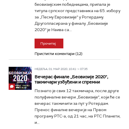
беовизијским победницама, припала је
титулa српског представника на 65. избору
за „Песму Евровизије“ у Ротердаму.
Другопласирана у финалу „Беовизије
2020“ је Наива са...
Прочитај
Пристигли коментари (12)
НЕДЕЉА, 01. МАР 2020, 10:41 -> 07:35
Вечерас финале „Беовизије 2020“,
такмичари узбуђени и спремни
Познато је свих 12 такмичара, после друге
полуфиналне вечери „Беовизије“, који ће се
вечерас такмичити за пут у Ротердам.
Пренос финалне вечери је на Првом
програму РТС-а, од 21 час, на РТС Планети,
и...