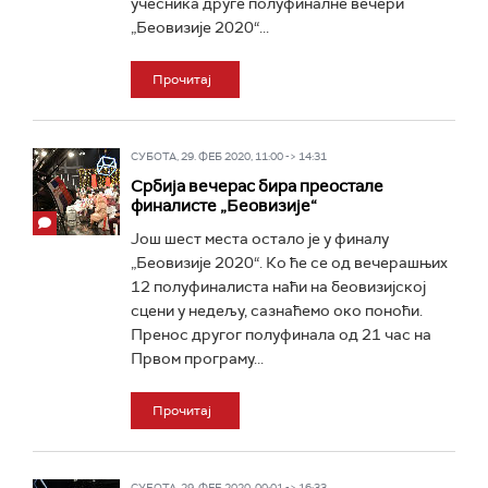
учесника друге полуфиналне вечери
„Беовизије 2020“...
Прочитај
СУБОТА, 29. ФЕБ 2020, 11:00 -> 14:31
Србија вечерас бира преостале
финалисте „Беовизије“
Још шест места остало је у финалу
„Беовизије 2020“. Ко ће се од вечерашњих
12 полуфиналиста наћи на беовизијској
сцени у недељу, сазнаћемо око поноћи.
Пренос другог полуфиналa од 21 час на
Првом програму...
Прочитај
СУБОТА, 29. ФЕБ 2020, 00:01 -> 16:33