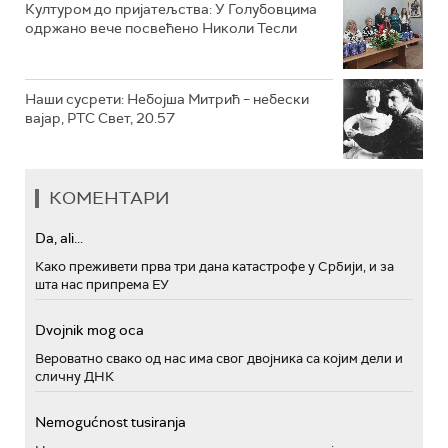
Културом до пријатељства: У Голубовцима
одржано вече посвећено Николи Тесли
Наши сусрети: Небојша Митрић – небески
вајар, РТС Свет, 20.57
КОМЕНТАРИ
Da, ali...
Како преживети прва три дана катастрофе у Србији, и за
шта нас припрема ЕУ
Dvojnik mog oca
Вероватно свако од нас има свог двојника са којим дели и
сличну ДНК
Nemogućnost tusiranja