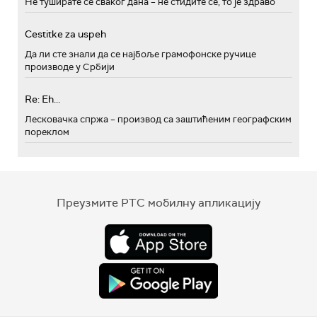
Не туширате се сваког дана – не стидите се, то је здраво
Cestitke za uspeh
Да ли сте знали да се најбоље грамофонске ручице
производе у Србији
Re: Eh...
Лесковачка спржа – производ са заштићеним географским
пореклом
Преузмите РТС мобилну апликацију