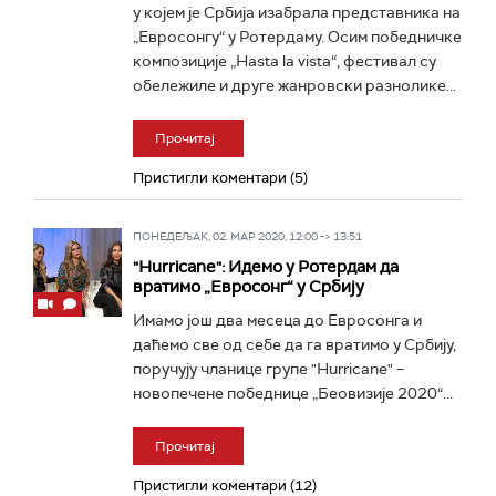
у којем је Србија изабрала представника на
„Евросонгу“ у Ротердаму. Осим победничке
композиције „Hasta la vista“, фестивал су
обележиле и друге жанровски разнолике...
Прочитај
Пристигли коментари (5)
ПОНЕДЕЉАК, 02. МАР 2020, 12:00 -> 13:51
"Hurricane": Идемо у Ротердам да
вратимо „Евросонг“ у Србију
Имамо још два месеца до Евросонга и
даћемо све од себе да га вратимо у Србију,
поручују чланице групе "Hurricane" –
новопечене победнице „Беовизије 2020“...
Прочитај
Пристигли коментари (12)