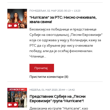
ПОНЕДЕЉАК, 02. МАР 2020, 00:13 -> 13:23
"Hurricane" за РТС: Нисмо очекивале,
хвала свима!
Беовизијске победнице и представнице
Србије на овогодишњој „Песми Евровизије“
која се одржава у мају у Холандији, кажу за
РТС да су збуњене јер нису очекивале
победу, али да је осећај феноменалан.
Чланице...
Прочитај
Пристигли коментари (8)
НЕДЕЉА, 01. МАР 2020, 20:44 -> 14:42
Представник Србије на „Песми
Евровизије“ група "Hurricane"!
Девојкама из групе "Hurricane", као