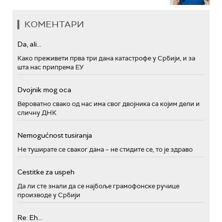
КОМЕНТАРИ
Da, ali...
Како преживети прва три дана катастрофе у Србији, и за
шта нас припрема ЕУ
Dvojnik mog oca
Вероватно свако од нас има свог двојника са којим дели и
сличну ДНК
Nemogućnost tusiranja
Не туширате се сваког дана – не стидите се, то је здраво
Cestitke za uspeh
Да ли сте знали да се најбоље грамофонске ручице
производе у Србији
Re: Eh...