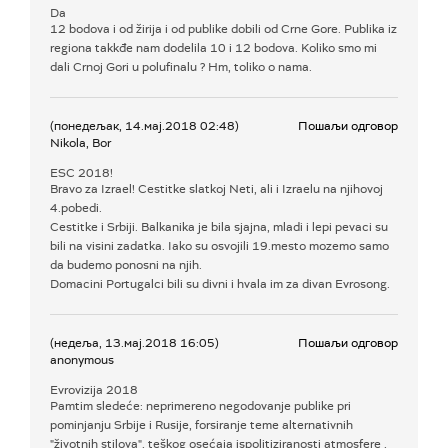
Da
12 bodova i od žirija i od publike dobili od Crne Gore. Publika iz
regiona takkđe nam dodelila 10 i 12 bodova. Koliko smo mi
dali Crnoj Gori u polufinalu ? Hm, toliko o nama.
(понедељак, 14.мај.2018 02:48)
Пошаљи одговор
Nikola, Bor
ESC 2018!
Bravo za Izrael! Cestitke slatkoj Neti, ali i Izraelu na njihovoj
4.pobedi.
Cestitke i Srbiji. Balkanika je bila sjajna, mladi i lepi pevaci su
bili na visini zadatka. Iako su osvojili 19.mesto mozemo samo
da budemo ponosni na njih.
Domacini Portugalci bili su divni i hvala im za divan Evrosong.
(недеља, 13.мај.2018 16:05)
Пошаљи одговор
anonymous
Evrovizija 2018
Pamtim sledeće: neprimereno negodovanje publike pri
pominjanju Srbije i Rusije, forsiranje teme alternativnih
"životnih stilova", teškog osećaja ispolitiziranosti atmosfere ,