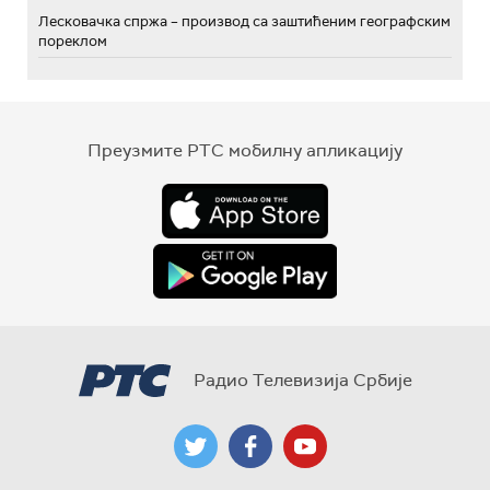
Лесковачка спржа – производ са заштићеним географским
пореклом
Преузмите РТС мобилну апликацију
Радио Телевизија Србије