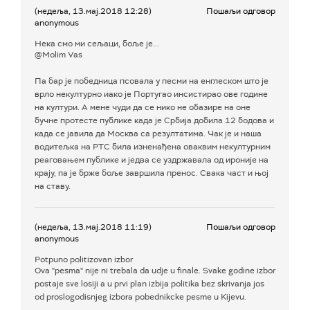
(недеља, 13.мај.2018 12:28)
Пошаљи одговор
anonymous
Нека смо ми сељаци, боље је...
@Molim Vas
Па бар је победница псовала у песми на енглеском што је
врло некултурно иако је Португао инсистирао ове године
на култури. А мене чуди да се нико не обазире на оне
бучне протесте публике када је Србија добила 12 бодова и
када се јавила да Москва са резултатима. Чак је и наша
водитељка на РТС била изненађена оваквим некултурним
реаговањем публике и једва се уздржавала од ироније на
крају, па је брже боље завршила пренос. Свака част и њој
на ставу.
(недеља, 13.мај.2018 11:19)
Пошаљи одговор
anonymous
Potpuno politizovan izbor
Ova "pesma" nije ni trebala da udje u finale. Svake godine izbor
postaje sve losiji a u prvi plan izbija politika bez skrivanja jos
od proslogodisnjeg izbora pobednikcke pesme u Kijevu.