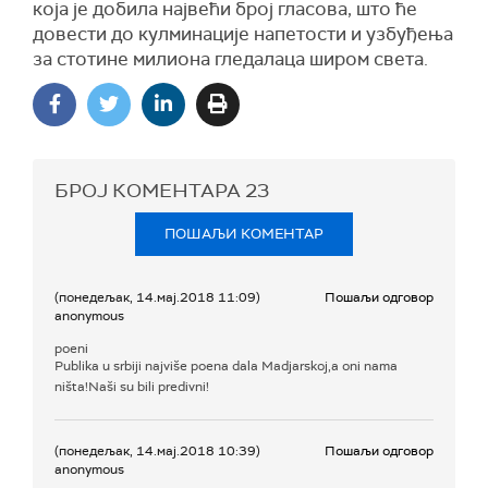
која је добила највећи број гласова, што ће
довести до кулминације напетости и узбуђења
за стотине милиона гледалаца широм света.
БРОЈ КОМЕНТАРА
23
ПОШАЉИ КОМЕНТАР
(понедељак, 14.мај.2018 11:09)
Пошаљи одговор
anonymous
poeni
Publika u srbiji najviše poena dala Madjarskoj,a oni nama
ništa!Naši su bili predivni!
(понедељак, 14.мај.2018 10:39)
Пошаљи одговор
anonymous