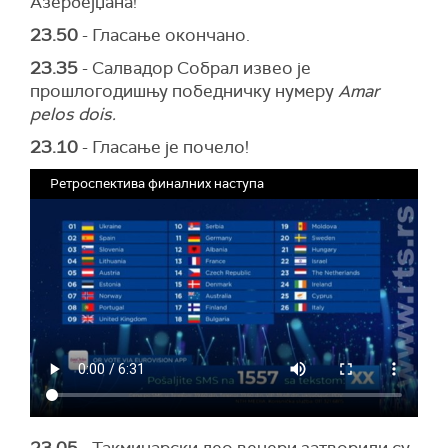
Азербејџана!
23.50
- Гласање окончано.
23.35
- Салвадор Собрал извео је
прошлогодишњу победничку нумеру
Amar
pelos dois.
23.10
- Гласање је почело!
Ретроспектива финалних наступа
23.05
- Такмичарски део вечери затворили су