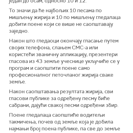
један до осам, односно 10 и 12.
То значи да ће најбољих 10 песама по
мишљењу жирија и 10 по мишљењу гледалаца
добити поене који се више не саопштавају
заједно.
Након што гледаоци окончају гласање путем
својих телефона, слањем СМС-а или
користећи званичну апликацију, презентери
гласова из 43 земље учеснице укључиће се у
програм и саопштити поене само
професионалног петочланог жирија сваке
земље.
Након саопштавања резултата жирија, сви
гласови публике за одређену песму биће
сабрани, дајући свакој песми одређени збир.
Поене гледалаца саопштиће водитељи
такмичења, почев од земље која је добила
најмањи број поена публике, па све до земље