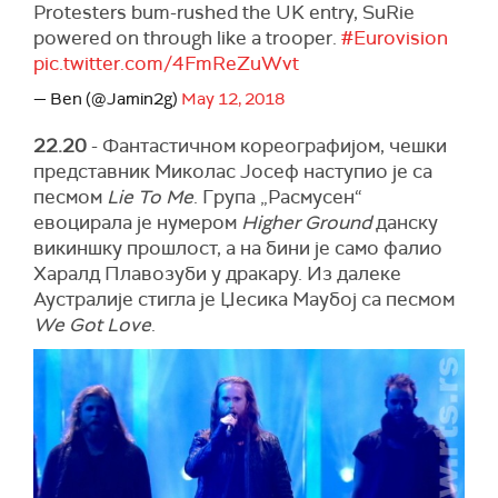
Protesters bum-rushed the UK entry, SuRie
powered on through like a trooper.
#Eurovision
pic.twitter.com/4FmReZuWvt
— Ben (@Jamin2g)
May 12, 2018
22.20
- Фантастичном кореографијом, чешки
представник Миколас Јосеф наступио је са
песмом
Lie To Me
. Група „Расмусен“
евоцирала је нумером
Higher Ground
данску
викиншку прошлост, а на бини је само фалио
Харалд Плавозуби у дракару. Из далеке
Аустралије стигла је Џесика Маубој са песмом
We Got Love
.