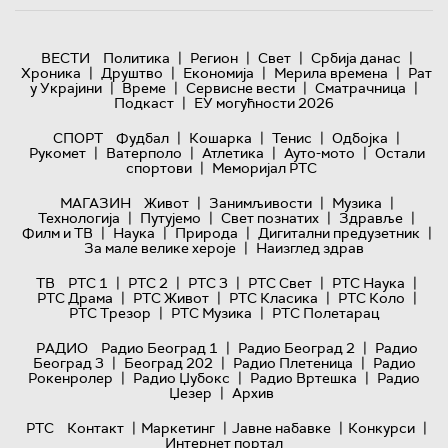
|
|
|
|
ВЕСТИ
Политика
Регион
Свет
Србија данас
|
|
|
|
Хроника
Друштво
Економија
Мерила времена
Рат
|
|
|
|
у Украјини
Време
Сервисне вести
Сматрачница
|
Подкаст
ЕУ могућности 2026
|
|
|
|
СПОРТ
Фудбал
Кошарка
Тенис
Одбојка
|
|
|
|
Рукомет
Ватерполо
Атлетика
Ауто-мото
Остали
|
спортови
Меморијал РТС
|
|
|
МАГАЗИН
Живот
Занимљивости
Музика
|
|
|
|
Технологијa
Путујемо
Свет познатих
Здравље
|
|
|
|
Филм и ТВ
Наука
Природа
Дигитални предузетник
|
За мале велике хероје
Наизглед здрав
|
|
|
|
|
ТВ
РТС 1
РТС 2
РТС 3
РТС Свет
РТС Наука
|
|
|
|
РТС Драма
РТС Живот
РТС Класика
РТС Коло
|
|
РТС Трезор
РТС Музика
РТС Полетарац
|
|
РАДИО
Радио Београд 1
Радио Београд 2
Радио
|
|
|
Београд 3
Београд 202
Радио Плетеница
Радио
|
|
|
Рокенролер
Радио Џубокс
Радио Вртешка
Радио
|
Џезер
Архив
|
|
|
|
РТС
Контакт
Маркетинг
Јавне набавке
Конкурси
Интернет портал