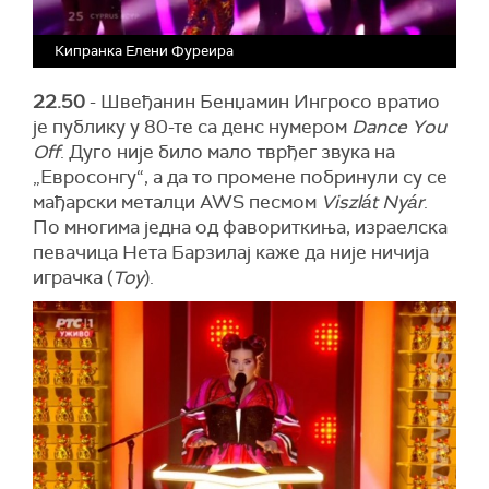
Кипранка Елени Фуреира
22.50
- Швеђанин Бенџамин Ингросо вратио
је публику у 80-те са денс нумером
Dance You
Off
. Дуго није било мало тврђег звука на
„Евросонгу“, а да то промене побринули су се
мађарски металци AWS песмом
Viszlát Nyár
.
По многима једна од фавориткиња, израелска
певачица Нета Барзилај каже да није ничија
играчка (
Toy
).