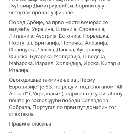
Љубомир Димитријевић, изборили су у
четвртак пролаз у финале.
Поред Србије, за прво место вечерас се
надмећу: Украјина, Шпанија, Словенија,
Литванија, Аустрија, Естонија, Норвешка,
Португал, Британија, Немачка, Албанија,
Француска, Чешка, Данска, Аустралија,
Финска, Бугарска, Молдавија, Шведска,
Мађарска, Израел, Холандија, Ирска, Кипар и
Италија.
Овогодишње такмичење за „Песму
Евровизије“ је 63. по реду и, под слоганом "All
Aboard" („Укрцавање“), одржава се у Лисабону,
пошто је захваљујући победи Салвадора
Собрала, Португал по први пут домаћин тог
спектакла.
Правила гласања