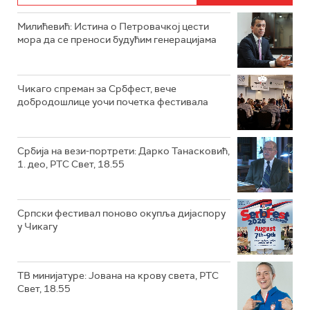
Милићевић: Истина о Петровачкој цести
мора да се преноси будућим генерацијама
Чикаго спреман за Србфест, вече
добродошлице уочи почетка фестивала
Србија на вези-портрети: Дарко Танасковић,
1. део, РТС Свет, 18.55
Српски фестивал поново окупља дијаспору
у Чикагу
ТВ минијатуре: Јована на крову света, РТС
Свет, 18.55