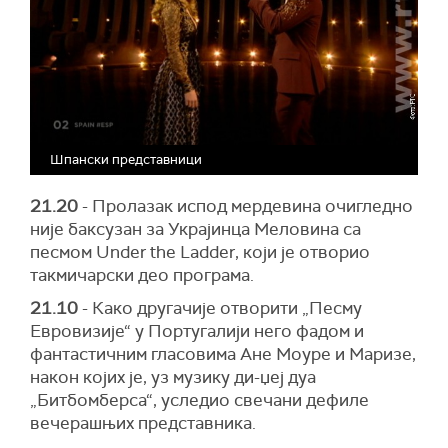
Шпански представници
21.20
- Пролазак испод мердевина очигледно
није баксузан за Украјинца Меловина са
песмом Under the Ladder, који је отворио
такмичарски део програма.
21.10
- Како другачије отворити „Песму
Евровизије“ у Португалији него фадом и
фантастичним гласовима Ане Моуре и Маризе,
након којих је, уз музику ди-џеј дуа
„Битбомберса“, уследио свечани дефиле
вечерашњих представника.