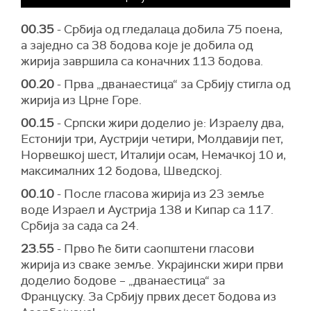
00.35
- Србија од гледалаца добила 75 поена,
а заједно са 38 бодова које је добила од
жирија завршила са коначних 113 бодова.
00.20
- Прва „дванаестица“ за Србију стигла од
жирија из Црне Горе.
00.15
- Српски жири доделио је: Израелу два,
Естонији три, Аустрији четири, Молдавији пет,
Норвешкој шест, Италији осам, Немачкој 10 и,
максималних 12 бодова, Шведској.
00.10
- После гласова жирија из 23 земље
воде Израел и Аустрија 138 и Кипар са 117.
Србија за сада са 24.
23.55
- Прво ће бити саопштени гласови
жирија из сваке земље. Украјински жири први
доделио бодове – „дванаестица“ за
Француску. За Србију првих десет бодова из