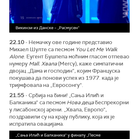
Викинзи из Данске – „Расмусен“
22.10
- Немачку ове године представио
Михаел Шулте са песмом
You Let Me Walk
Alone
. Еугент Бушпепа моћним гласом отпевао
нумеру
Mall. Хвала
(Mercy), каже симпатични
двојац „Дама и господин“, којим Француска
покушава да понови успех из 1977. када је
тријмфовала на „Евросонгу“.
21.55
- Србија на бини! „Сања Илић и
Балканика“ са песмом
Нова деца
беспрекорни
у лисабонској арени. „Хвала, Европо“,
поздравили су на крају публику, која их је
испратила овацијама.
„Сања Илић и Балканика“ у финалу „Песме