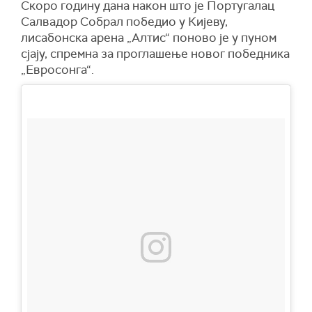
Скоро годину дана након што је Португалац
Салвадор Собрал победио у Кијеву,
лисабонска арена „Алтис“ поново је у пуном
сјају, спремна за проглашење новог победника
„Евросонга“.