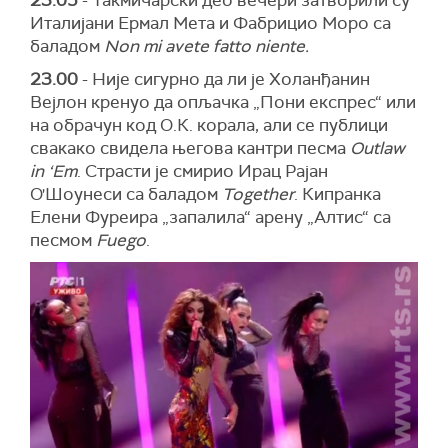
Италијани Ермал Мета и Фабрицио Моро са
баладом
Non mi avete fatto niente.
23.00
- Није сигурно да ли је Холанђанин
Вејлон кренуо да опљачка „Пони експрес“ или
на обрачун код О.К. корала, али се публици
свакако свидела његова кантри песма
Outlaw
in ‘Em
. Страсти је смирио Ирац Рајан
О'Шоунеси са баладом
Together
. Кипранка
Елени Фуреира „запалила“ арену „Алтис“ са
песмом
Fuego
.