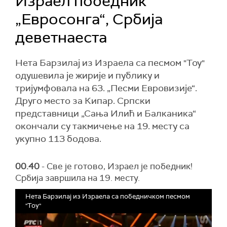
Израел победник
„Евросонга“, Србија
деветнаеста
Нета Барзилај из Израела са песмом "Toy"
одушевила је жирије и публику и
тријумфовала на 63. „Песми Евровизије“.
Друго место за Кипар. Српски
представници „Сања Илић и Балканика“
окончали су такмичење на 19. месту са
укупно 113 бодова.
00.40
- Све је готово, Израел је победник!
Србија завршила на 19. месту.
Нета Барзилај из Израела са победничком песмом
"Toy"