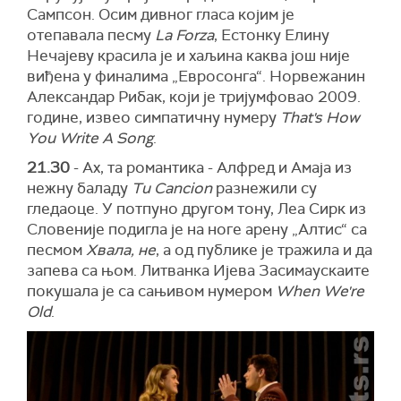
Сампсон. Осим дивног гласа којим је
отепавала песму
La Forza
, Естонку Елину
Нечајеву красила је и хаљина каква још није
виђена у финалима „Евросонга“. Норвежанин
Александар Рибак, који је тријумфовао 2009.
године, извео симпатичну нумеру
That's How
You Write A Song
.
21.30
- Ах, та романтика - Алфред и Амаја из
нежну баладу
Tu Cancion
разнежили су
гледаоце. У потпуно другом тону, Леа Сирк из
Словеније подигла је на ноге арену „Алтис“ са
песмом
Хвала, не
, а од публике је тражила и да
запева са њом. Литванка Ијева Засимаускаите
покушала је са сањивом нумером
When We're
Old
.