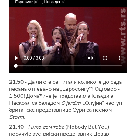
Евровизије“ – „Нова деца“
21.50
- Да ли сте се питали колико је до сада
песама отпевано на „Евросонгу“? Одговор -
1.500! Домаћине је представила Клаудија
Паскоал са баладом
O jardim
. „Олујни“ наступ
британске представнице Сури са песмом
Storm
.
21.40
-
Нико сем тебе
(Nobody But You)
поручује аустријски представник Цезар