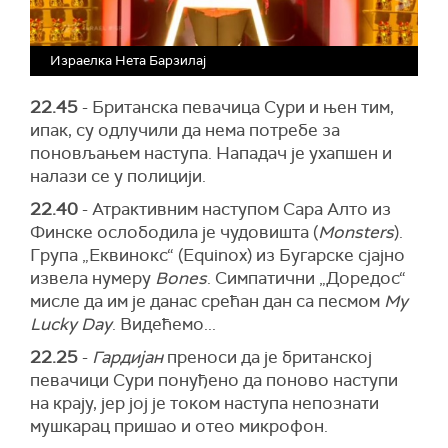
Израелка Нета Барзилај
22.45
- Британска певачица Сури и њен тим,
ипак, су одлучили да нема потребе за
поновљањем наступа. Нападач је ухапшен и
налази се у полицији.
22.40
- Атрактивним наступом Сара Алто из
Финске ослободила је чудовишта (
Monsters
).
Група „Еквинокс“ (Equinox) из Бугарске сјајно
извела нумеру
Bones
. Симпатични „Доредос“
мисле да им је данас срећан дан са песмом
My
Lucky Day
. Видећемо...
22.25
-
Гардијан
преноси да је британској
певачици Сури понуђено да поново наступи
на крају, јер јој је током наступа непознати
мушкарац пришао и отео микрофон.