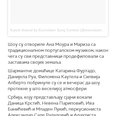
A post shared by Eurovision Song Contest (@eurovision)
on
May
Шоу су отвориле Ана Моура и Мариза са
традиционалном португалском музиком, након
чега су сви представници продефиловали са
заставама својих земаља.
Шармантне домаћице Катарина Фуртадо,
Данијела Руа, Филомена Каутела и Силвија
Алберто побринуле су се и вечерас да шоу
протекне у што веселијој атмосфери.
Србија, коју представљају сјајни вокали
Даница Крстић, Невена Париповић, Ива
Банићевић и Младен Лукић, перкусиониста
Александар Сале Радуловић и флаутиста