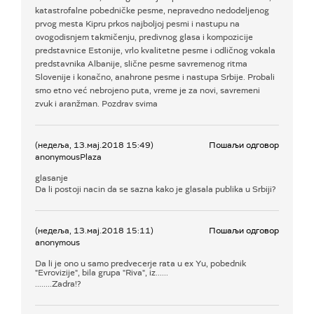
katastrofalne pobedničke pesme, nepravedno nedodeljenog
prvog mesta Kipru prkos najboljoj pesmi i nastupu na
ovogodisnjem takmičenju, predivnog glasa i kompozicije
predstavnice Estonije, vrlo kvalitetne pesme i odličnog vokala
predstavnika Albanije, slične pesme savremenog ritma
Slovenije i konačno, anahrone pesme i nastupa Srbije. Probali
smo etno već nebrojeno puta, vreme je za novi, savremeni
zvuk i aranžman. Pozdrav svima
(недеља, 13.мај.2018 15:49)
Пошаљи одговор
anonymousPlaza
glasanje
Da li postoji nacin da se sazna kako je glasala publika u Srbiji?
(недеља, 13.мај.2018 15:11)
Пошаљи одговор
anonymous
Da li je ono u samo predvecerje rata u ex Yu, pobednik
"Evrovizije", bila grupa "Riva", iz......
........Zadra!?