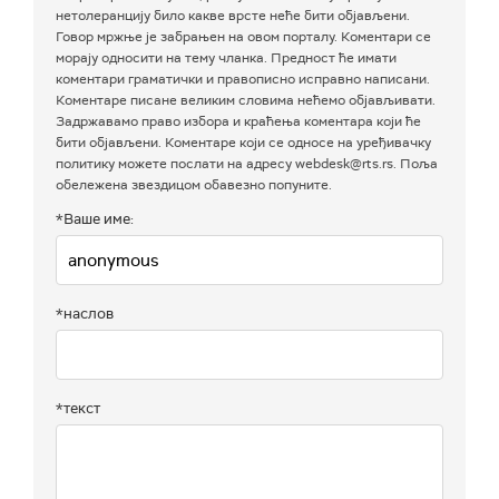
нетолеранцију било какве врсте неће бити објављени.
Говор мржње је забрањен на овом порталу. Коментари се
морају односити на тему чланка. Предност ће имати
коментари граматички и правописно исправно написани.
Коментаре писане великим словима нећемо објављивати.
Задржавамо право избора и краћења коментара који ће
бити објављени. Коментаре који се односе на уређивачку
политику можете послати на адресу webdesk@rts.rs. Поља
обележена звездицом обавезно попуните.
*Ваше име:
*наслов
*текст