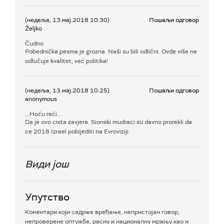
(недеља, 13.мај.2018 10:30)
Пошаљи одговор
Željko
Čudno
Pobednička pesma je grozna. Naši su bili odlični. Ovde više ne
odlučuje kvalitet, već politika!
(недеља, 13.мај.2018 10:25)
Пошаљи одговор
anonymous
...Hoću reći...
Da je ovo cista zavjera. Sionski mudraci su davno prorekli da
ce 2018 Izrael pobijediti na Evroviziji.
Види још
Упутство
Коментари који садрже вређање, непристојан говор,
непроверене оптужбе, расну и националну мржњу као и