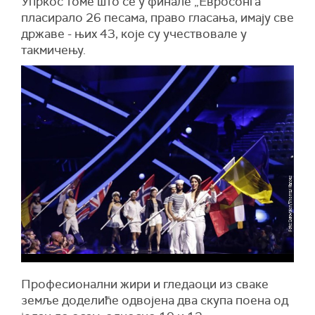
Упркос томе што се у финале „Евросонга“
пласирало 26 песама, право гласања, имају све
државе - њих 43, које су учествовале у
такмичењу.
Професионални жири и гледаоци из сваке
земље доделиће одвојена два скупа поена од