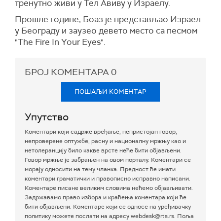
тренутно живи у Тел Авиву у Израелу.
Прошле године, Боаз је представљао Израел
у Београду и заузео девето место са песмом
"The Fire In Your Eyes".
БРОЈ КОМЕНТАРА
0
ПОШАЉИ КОМЕНТАР
Упутство
Коментари који садрже вређање, непристојан говор,
непроверене оптужбе, расну и националну мржњу као и
нетолеранцију било какве врсте неће бити објављени.
Говор мржње је забрањен на овом порталу. Коментари се
морају односити на тему чланка. Предност ће имати
коментари граматички и правописно исправно написани.
Коментаре писане великим словима нећемо објављивати.
Задржавамо право избора и краћења коментара који ће
бити објављени. Коментаре који се односе на уређивачку
политику можете послати на адресу webdesk@rts.rs. Поља