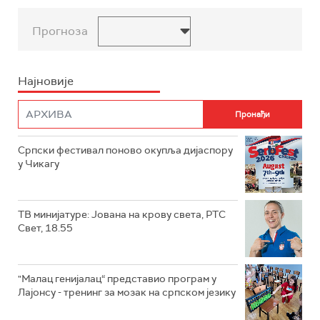
Прогноза
Најновије
Српски фестивал поново окупља дијаспору
у Чикагу
ТВ минијатуре: Јована на крову света, РТС
Свет, 18.55
"Малац генијалац“ представио програм у
Лајонсу - тренинг за мозак на српском језику