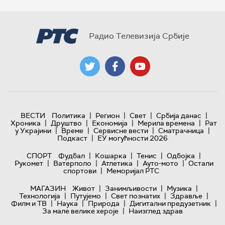
Радио Телевизија Србије
|
|
|
|
ВЕСТИ
Политика
Регион
Свет
Србија данас
|
|
|
|
Хроника
Друштво
Економија
Мерила времена
Рат
|
|
|
|
у Украјини
Време
Сервисне вести
Сматрачница
|
Подкаст
ЕУ могућности 2026
|
|
|
|
СПОРТ
Фудбал
Кошарка
Тенис
Одбојка
|
|
|
|
Рукомет
Ватерполо
Атлетика
Ауто-мото
Остали
|
спортови
Меморијал РТС
|
|
|
МАГАЗИН
Живот
Занимљивости
Музика
|
|
|
|
Технологијa
Путујемо
Свет познатих
Здравље
|
|
|
|
Филм и ТВ
Наука
Природа
Дигитални предузетник
|
За мале велике хероје
Наизглед здрав