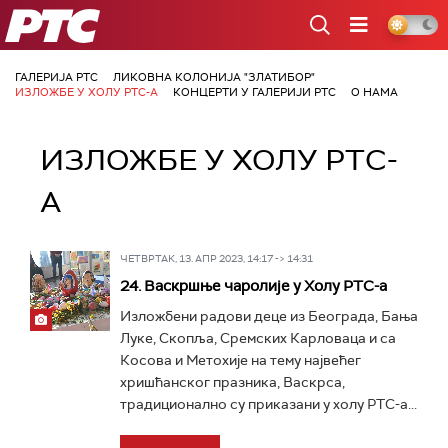
РТС
ГАЛЕРИЈА РТС
ЛИКОВНА КОЛОНИЈА "ЗЛАТИБОР"
ИЗЛОЖБЕ У ХОЛУ РТС-А
КОНЦЕРТИ У ГАЛЕРИЈИ РТС
О НАМА
ИЗЛОЖБЕ У ХОЛУ РТС-
А
ЧЕТВРТАК, 13. АПР 2023, 14:17 -> 14:31
24. Васкршње чаролије у Холу РТС-а
Изложбени радови деце из Београда, Бања
Луке, Скопља, Сремских Карловаца и са
Косова и Метохије на тему највећег
хришћанског празника, Васкрса,
традиционално су приказани у холу РТС-а...