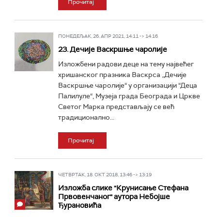
Прочитај
ПОНЕДЕЉАК, 26. АПР 2021, 14:11 -> 14:16
23. Дечије Васкршње чаролије
Изложбени радови деце на тему највећег
хришанског празника Васкрса „Дечије
Васкршње чаролије“ у организацији “Деца
Палилуле“, Музеја града Београда и Цркве
Светог Марка представљају се већ
традиционално...
Прочитај
ЧЕТВРТАК, 18. ОКТ 2018, 13:46 -> 13:19
Изложба слике "Крунисање Стефана
Првовенчаног" аутора Небојше
Ђурановића