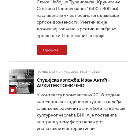
Слика Небојше Ђурановића „Крунисање
Стефана Првовенчаног" (500 x 300 цм)
насликана је у част осамстогодишњице
српске државности. Уметнички је
доживљај тог чина, креативно виђење
прошлости. Посетиоци Галерије...
Прочитај
ПОНЕДЕЉАК, 14. МАЈ 2018, 15:16 -> 15:23
Студијска изложба: Иван Антић -
АРХИТЕКТОНИЧНО
У контексту промовисања 2018. године
као Европске године културног наслеђа:
слављење различитости и богатства нашег
културног наслеђа БИНА је поставила
централну тему фестивала кроз
иновативни и интерактивни...