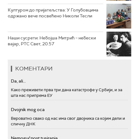
Културом до пријатељства: У Голубовцима
одржано вече посвећено Николи Тесли
Наши сусрети: Небојша Митрић – небески
вајар, РТС Свет, 20.57
КОМЕНТАРИ
Da, ali...
Како преживети прва три дана катастрофе у Србији, и за
шта нас припрема ЕУ
Dvojnik mog oca
Вероватно свако од нас има свог двојника са којим дели и
сличну ДНК
Nemogućnost tusiranja