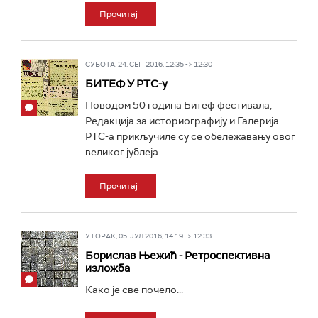
Прочитај
СУБОТА, 24. СЕП 2016, 12:35 -> 12:30
БИТЕФ У РТС-у
Поводом 50 година Битеф фестивала,
Редакција за историографију и Галерија
РТС-а прикључиле су се обележавању овог
великог јублеја...
Прочитај
УТОРАК, 05. ЈУЛ 2016, 14:19 -> 12:33
Борислав Њежић - Ретроспективна
изложба
Кaко је све почело...