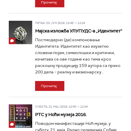
Прочитај
ПЕТАК, 03. ЈУН 2016, 13:46 -> 12:34
Мајска изложба УЛУПУДС-а „Идентитет“
Постмодерно (де) компоновање
Идентитета. Идентитет као изузетно
сложени појам, семиолошки и критички,
изчитава се ове године као тема кроз
раскошну продукцију 159 аутора са преко
200 дела – реалну и визионарску...
Прочитај
СУБОТА, 21. МАЈ 2016, 12:45 -> 12:34
РТС у Ноћи музеја 2016.
Поводом манифестације Ноћ музеја, у
суботу, 21. маја, Радио-телевизија Србије