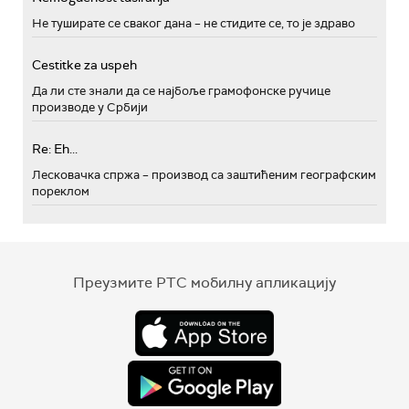
Не туширате се сваког дана – не стидите се, то је здраво
Cestitke za uspeh
Да ли сте знали да се најбоље грамофонске ручице
производе у Србији
Re: Eh...
Лесковачка спржа – производ са заштићеним географским
пореклом
Преузмите РТС мобилну апликацију