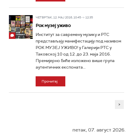
ЧЕТВРТАК, 12. МАЈ 2016, 10:45 -> 12:35
Рок музеј уживо
Институт за савремену музику и РТС
представљају манифестацију под називом
РОК МУЗЕЈ УЖИВО! у Галерији РТС у
Таковској 10 од 12. до 23. маја 2016.
Премијерно биће изложено више група
аутентичних експоната...
Прочитај
>
петак, 07. август 2026.