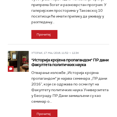
припрема богат и разноврстан програм. У
галеријским просторима у Таковској 10
посетиоци ће имати прилику да уживају у
разгледању...
Прочитај
УТОРАК, 17. МАЈ 2016, 11:52 -> 12:34
"Историја кројена пропагандом" ПР дани
Факултета политичких наука
Отварање изложбе „Историја кројена
пропагандом“ је најава семинара ,,ПР дани
2016”, који се одржава по осми пут на
Факултету политичких наука Универзитета
у Београду. ПР Дани замишљени су као
семинар о...
Прочитај