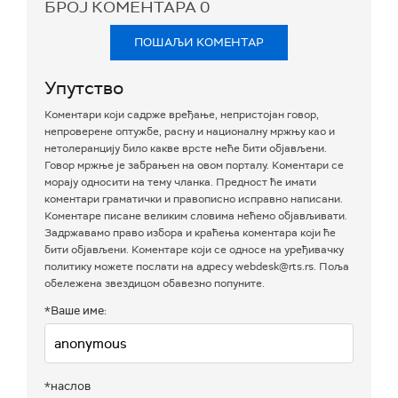
БРОЈ КОМЕНТАРА
0
ПОШАЉИ КОМЕНТАР
Упутство
Коментари који садрже вређање, непристојан говор,
непроверене оптужбе, расну и националну мржњу као и
нетолеранцију било какве врсте неће бити објављени.
Говор мржње је забрањен на овом порталу. Коментари се
морају односити на тему чланка. Предност ће имати
коментари граматички и правописно исправно написани.
Коментаре писане великим словима нећемо објављивати.
Задржавамо право избора и краћења коментара који ће
бити објављени. Коментаре који се односе на уређивачку
политику можете послати на адресу webdesk@rts.rs. Поља
обележена звездицом обавезно попуните.
*Ваше име:
*наслов