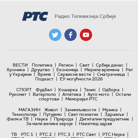
Радио Телевизија Србије
|
|
|
|
ВЕСТИ
Политика
Регион
Свет
Србија данас
|
|
|
|
Хроника
Друштво
Економија
Мерила времена
Рат
|
|
|
|
у Украјини
Време
Сервисне вести
Сматрачница
|
Подкаст
ЕУ могућности 2026
|
|
|
|
СПОРТ
Фудбал
Кошарка
Тенис
Одбојка
|
|
|
|
Рукомет
Ватерполо
Атлетика
Ауто-мото
Остали
|
спортови
Меморијал РТС
|
|
|
МАГАЗИН
Живот
Занимљивости
Музика
|
|
|
|
Технологијa
Путујемо
Свет познатих
Здравље
|
|
|
|
Филм и ТВ
Наука
Природа
Дигитални предузетник
|
За мале велике хероје
Наизглед здрав
|
|
|
|
|
ТВ
РТС 1
РТС 2
РТС 3
РТС Свет
РТС Наука