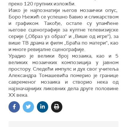
преко 120 групних изложби.
Иако је најпознатији његов мозаички опус,
Боро Њежић се успешно бавио и сликарством
и графиком. Такође, остале су упамћене
његове сценографије за култне телевизијске
серије („Образ уз образ“ и „Више од игре“), за
више ТВ драма и филм „Браћа по матери“, као
и многе ревијалне сценографије.
Урадио је велики број мозаика, као и 5
великих мозаичких композиција у јавном
простору. Следећи импулс и дух свог учитеља
Александра Томашевића померио је границе
савременог мозаика и створио нека од
најзначајнијих ликовних дела друге половине
XX века.