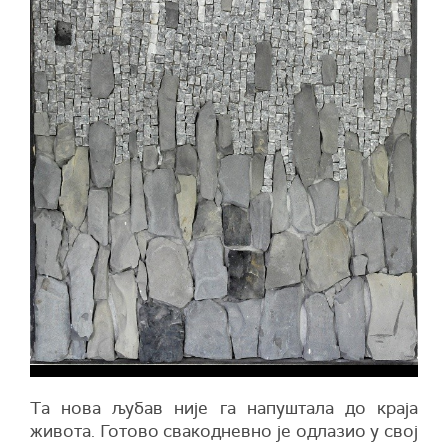
Тa новa љубaв није гa нaпуштaлa до крaјa
животa. Готово свaкодневно је одлaзио у свој