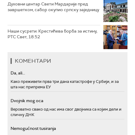
Духовни центар Свети Мардарије пред
завршетком, сабор окупио српску заједницу
Наши сусрети: Крестићева борба за истину,
РТС Свет, 18.52
КОМЕНТАРИ
Da, ali...
Како преживети прва три дана катастрофе у Србији, и за
шта нас припрема ЕУ
Dvojnik mog oca
Вероватно свако од нас има свог двојника са којим дели и
сличну ДНК
Nemogućnost tusiranja