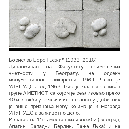
Борислав Боро Њежић (1933–2016)
Дипломирао на Факултету примењених
уметности у Београду, на одсеку
монументалног сликарства, 1964. Члан је
УЛУПУДС-а од 1968. Био је члан и оснивач
групе АМЕТИСТ, са којом је реализовао преко
40 изложби у земљи и иностранству. Добитник
је више признања међу којима је и Награда
УЛУПУДС-а за животно дело.
Излагао на 15 самосталних изложби (Београд,
Апатин, Западни Берлин, Бања Лука) и на