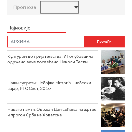
Прогноза
Најновије
Културом до пријатељства: У Голубовцима
одржано вече посвећено Николи Тесли
Наши сусрети: Небојша Митрић – небески
вајар, РТС Свет, 20.57
Чикаго памти: Одржан Дан сећања на жртве
и прогон Срба из Хрватске