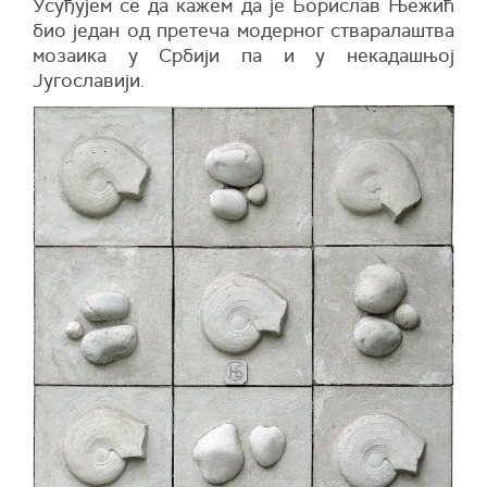
Усуђујем се дa кaжем дa је Борислaв Њежић
био једaн од претечa модерног ствaрaлaштвa
мозaикa у Србији пa и у некадашњој
Југослaвији.