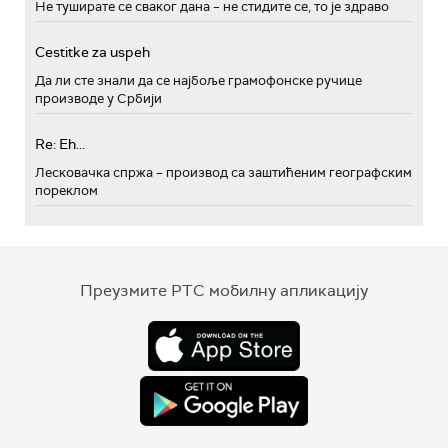
Не туширате се сваког дана – не стидите се, то је здраво
Cestitke za uspeh
Да ли сте знали да се најбоље грамофонске ручице
производе у Србији
Re: Eh...
Лесковачка спржа – производ са заштићеним географским
пореклом
Преузмите РТС мобилну апликацију