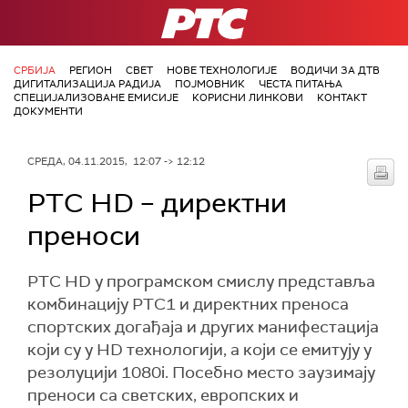
РТС
СРБИЈА
РЕГИОН
СВЕТ
НОВЕ ТЕХНОЛОГИЈЕ
ВОДИЧИ ЗА ДТВ
ДИГИТАЛИЗАЦИЈА РАДИЈА
ПОЈМОВНИК
ЧЕСТА ПИТАЊА
СПЕЦИЈАЛИЗОВАНЕ ЕМИСИЈЕ
КОРИСНИ ЛИНКОВИ
КОНТАКТ
ДОКУМЕНТИ
СРЕДА, 04.11.2015, 12:07 -> 12:12
РТС HD – директни
преноси
РТС HD у програмском смислу представља
комбинацију РТС1 и директних преноса
спортских догађаја и других манифестација
који су у HD технологији, a који се емитују у
резолуцији 1080i. Посебно место заузимају
преноси са светских, европских и