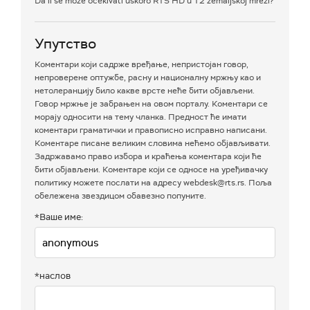
Da li se može očekivati uskoro RTS HD u T2 zemaljskoj mreži?
Упутство
Коментари који садрже вређање, непристојан говор,
непроверене оптужбе, расну и националну мржњу као и
нетолеранцију било какве врсте неће бити објављени.
Говор мржње је забрањен на овом порталу. Коментари се
морају односити на тему чланка. Предност ће имати
коментари граматички и правописно исправно написани.
Коментаре писане великим словима нећемо објављивати.
Задржавамо право избора и краћења коментара који ће
бити објављени. Коментаре који се односе на уређивачку
политику можете послати на адресу webdesk@rts.rs. Поља
обележена звездицом обавезно попуните.
*Ваше име:
*наслов