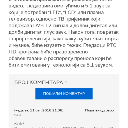
видео, гледаоцима омогућимо и 5.1 звук за
који је потребан "LED", "LCD" или плазма
телевизор, односно ТВ пријемник који
подржава DVB-T2 сигнал и долби дигитал или
долби дигитал плус звук. Након тога, повратак
старој телевизији, како кажу љубитељи спорта
и музике, биће изузетно тежак. Гледаоци РТС
HD програма биће правовремено
обавештавани о распореду преноса који ће
бити емитовани у технологији са 5.1 звуком.
БРОЈ КОМЕНТАРА
1
ПОШАЉИ КОМЕНТАР
(недеља, 11.сеп.2016 21:36)
Пошаљи одговор
Sale
Kada?