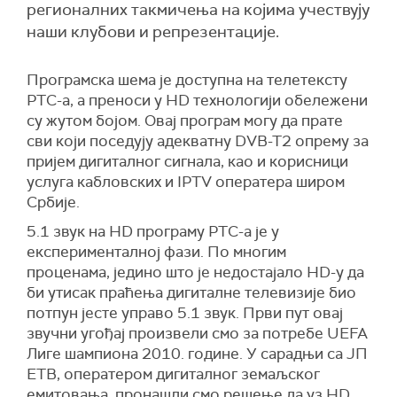
регионалних такмичења на којима учествују
наши клубови и репрезентације.
Програмска шема је доступна на телетексту
РТС-а, а преноси у HD технологији обележени
су жутом бојом. Овај програм могу да прате
сви који поседују адекватну DVB-T2 опрему за
пријем дигиталног сигнала, као и корисници
услуга кабловских и IPTV оператера широм
Србије.
5.1 звук на HD програму РТС-а је у
експерименталној фази. По многим
проценама, једино што је недостајало HD-у да
би утисак праћења дигиталне телевизије био
потпун јесте управо 5.1 звук. Први пут овај
звучни угођај произвели смо за потребе UEFA
Лиге шампиона 2010. године. У сарадњи са ЈП
ЕТВ, оператером дигиталног земаљског
емитовања, пронашли смо решење да уз HD