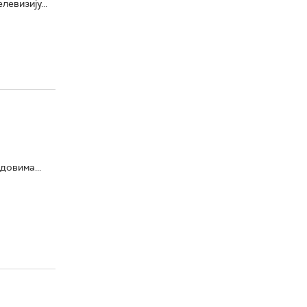
евизију...
довима...