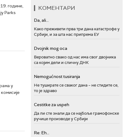
19. године,
КОМЕНТАРИ
ју Parks
Da, ali...
Како преживети прва три дана катастрофе у
Србији, и за шта нас припрема ЕУ
Dvojnik mog oca
Вероватно свако од нас има свог двојника
са којим дели и сличну ДНК
Nemogućnost tusiranja
Не туширате се сваког дана – не стидите се,
рама у
то је здраво
 комисије
Cestitke za uspeh
Да ли сте знали да се најбоље грамофонске
ручице производе у Србији
Re: Eh...