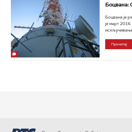
Боцвана: 
Боцвана је р
је март 2016.
искључивање а
Прочитај