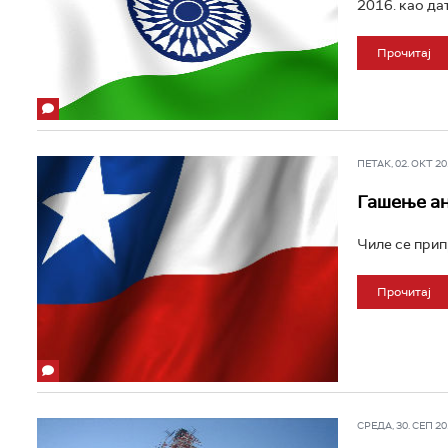
2016. као дат
Прочитај
ПЕТАК, 02. ОКТ 201
Гашење ан
Чиле се прип
Прочитај
СРЕДА, 30. СЕП 201