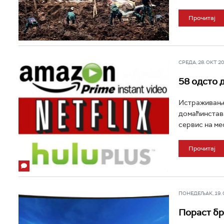
Прочитај
СРЕДА, 28. ОКТ 201
58 одсто 
Истраживање 
домаћинстава
сервис на ме
Прочитај
ПОНЕДЕЉАК, 19. ОК
Пораст бр