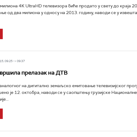
милиона 4K UltraHD телевизора биће продато у свету до краја 20
ње од два милиона у односу на 2013. годину, наводи се у извешта
5, 09:25 -> 09:37
авршила прелазак на ДТВ
аналогног на дигитално земаљско емитовање телевизијског прог
шено је 12. октобра, наводи се у саопштењу грузијске Националне
је...