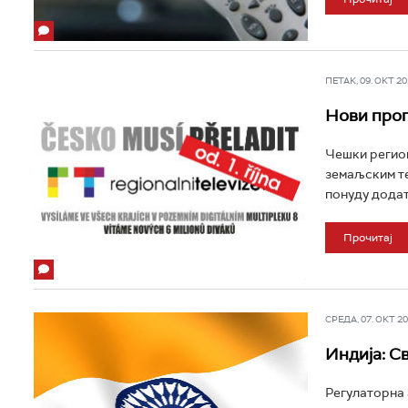
ПЕТАК, 09. ОКТ 201
Нови прог
Чешки регио
земаљским те
понуду додат 
Прочитај
СРЕДА, 07. ОКТ 201
Индија: С
Регулаторна 