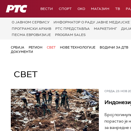
РТС
ВЕСТИ
СПОРТ
OKO
МАГАЗИН
ТВ
Р
О JАВНОМ СЕРВИСУ
ИНФОРМАТОР О РАДУ ЈАВНЕ МЕДИЈСКЕ 
ПРОГРАМСКИ АРХИВ
РТС ПРЕДСТАВЉА
МАРКЕТИНГ
ДИЈ
ПЕСМА ЕВРОВИЗИЈЕ
PROGRAM SALES
СРБИЈА
РЕГИОН
СВЕТ
НОВЕ ТЕХНОЛОГИЈЕ
ВОДИЧИ ЗА ДТВ
ДОКУМЕНТИ
СВЕТ
СРЕДА, 23. НОВ 202
Индонезиј
Број погинул
порастао је 
за ванредне с