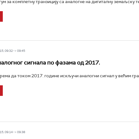
ум за комплетну транзицију са аналогне на дигиталну земаљску тел
5, 09:32 -> 09:45
алогног сигнала по фазама од 2017.
рема да током 2017. године искључи аналогни сигнал у већим гра
5, 09:14 -> 09:38