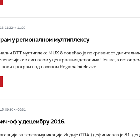
5, 11:22 -> 11:29
рам у регионалном мултиплексу
нални DTT мултиплекс MUX 8 повећао је покривеност дигитални
левизијским сигналом у централним деловима Чешке, а истовреме
нови програм под називом Regionalnitelevize...
5, 09:10 -> 09:31
вич-оф у децембру 2016.
агенција за телекомуникације Индије (TRAI) дефинисала је 31. де