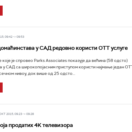
5, 09:42 -> 09:53
домаћинстава у САД редовно користи ОТТ услуге
које је спровео Parks Associates показује да већина (58 одсто)
 у САД са широкопојасним приступом користи најмање један ОТ
сечном нивоу, док више од 25 одсто...
Т 2015, 09:23 -> 09:28
оја продатих 4K телевизора