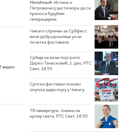
Милићевић: Истина о
Петровачкој цести мора да се
преноси будућим
генерацијама
Чикаго спреман за Србфест,
вече добродошлице уочи
почетка фестивала
Србија на вези-портрети:
Дарко Танасковић, 1. део, РТС
Т видео
Свет, 18.55
Српски фестивал поново
окупља дијаспору у Чикагу
ТВ минијатуре: Јована на
крову света, РТС Свет, 18.55