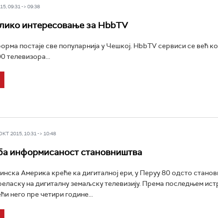
5, 09:31 -> 09:38
лико интересовање за HbbTV
рма постаје све популарнија у Чешкој. HbbTV сервиси се већ ко
0 телевизора...
Т 2015, 10:31 -> 10:48
ба информисаност становништва
инска Америка креће ка дигиталној ери, у Перуу 80 одсто станов
реласку на дигиталну земаљску телевизију. Према последњем ис
већи него пре четири године...