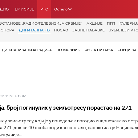
АДИО
ЕМИСИЈЕ
РТС
Остало
УСТАНОВЕ „РАДИО-ТЕЛЕВИЗИЈА СРБИЈЕ“
АКЦИЈЕ
ПГП
ГАЛЕРИЈ
АСПОРА
ДИГИТАЛНА ТВ
ПОСАО
ЈАВНЕ НАБАВКЕ
ЈУБИЛЕЈИ РТС
ДИГИТАЛИЗАЦИЈА РАДИЈА
ПОЈМОВНИК
ЧЕСТА ПИТАЊА
СПЕЦИЈАЛ
2, 11:58 -> 12:02
а, број погинулих у земљотресу порастао на 271
их у земљотресу, који је у понедељак погодио индонежанско остр
на 271, док се 40 особа води као нестало, саопштила је Национал
итуације...