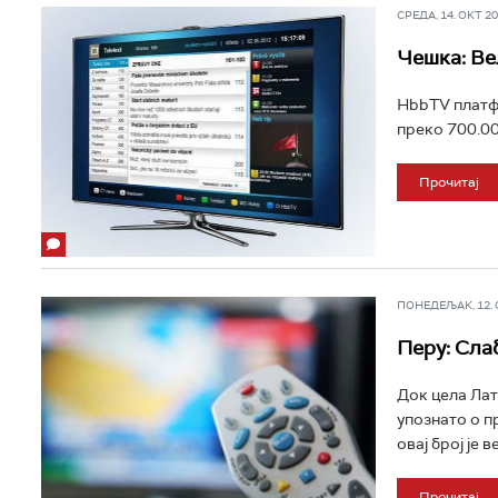
СРЕДА, 14. ОКТ 201
Чешка: Ве
HbbTV платфо
преко 700.00
Прочитај
ПОНЕДЕЉАК, 12. ОК
Перу: Сла
Док цела Лат
упознато о п
овај број је 
Прочитај