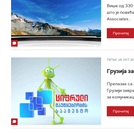
Више од 330 
што је повећа
Associates...
Прочитај
ПЕТАК, 16. ОКТ 201
Грузија з
Прелазак са 
Грузији завр
за комуникаци
Прочитај