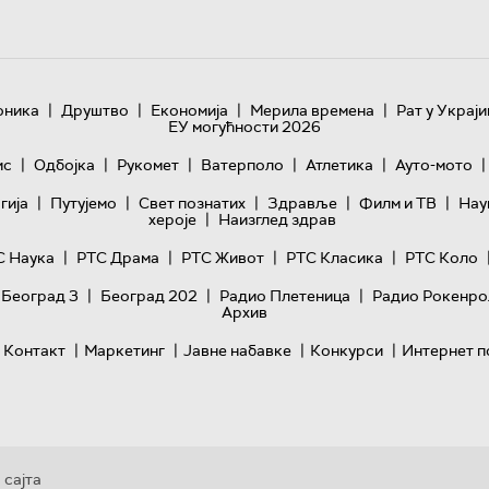
|
|
|
|
оника
Друштво
Економија
Мерила времена
Рат у Украји
ЕУ могућности 2026
|
|
|
|
|
|
ис
Одбојка
Рукомет
Ватерполо
Атлетика
Ауто-мото
|
|
|
|
|
гијa
Путујемо
Свет познатих
Здравље
Филм и ТВ
Нау
|
хероје
Наизглед здрав
|
|
|
|
С Наука
РТС Драма
РТС Живот
РТС Класика
РТС Коло
|
|
|
 Београд 3
Београд 202
Радио Плетеница
Радио Рокенро
Архив
|
|
|
|
Контакт
Маркетинг
Јавне набавке
Конкурси
Интернет п
 сајта