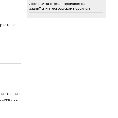
Лесковачка спржа – производ са
заштићеним географским пореклом
ристе на
ништва није
траживању,