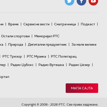
|
|
|
|
|
ни
Време
Сервисне вести
Сматрачница
Подкаст
|
Остали спортови
Меморијал РТС
|
|
|
ка
Природа
Дигитални предузетник
За мале велике
|
|
|
РТС Трезор
РТС Музика
РТС Полетарац
|
|
|
|
лер
Радио Џубокс
Радио Вртешка
Радио Џезер
ортал
МАПА САЈТА
Copyright © 2008 - 2026 РТС. Сва права задржана.