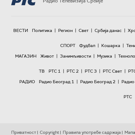
Радио Телевизија Србије
|
|
|
|
ВЕСТИ
Политика
Регион
Свет
Србија данас
Хр
|
|
СПОРТ
Фудбал
Кошарка
Тен
|
|
|
МАГАЗИН
Живот
Занимљивости
Музика
Техноло
|
|
|
|
ТВ
РТС 1
РТС 2
РТС 3
РТС Свет
РТ
|
|
РАДИО
Радио Београд 1
Радио Београд 2
Радио
РТС
Приватност
Copyright
Правила употребе садржаја
Мапа
|
|
|