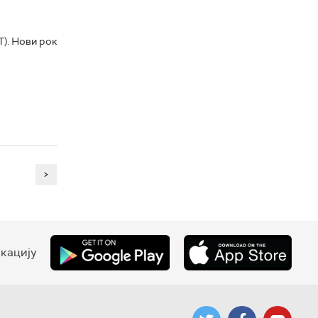
T). Нови рок
>
кацију