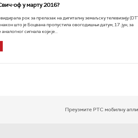
Свич-оф у марту 2016?
евидирала рок за прелазак на дигиталну земаљску телевизију (DT
 након што је Боцвана пропустила овогодишњи датум, 17. јун, за
налогног сигнала који је...
Преузмите РТС мобилну апли