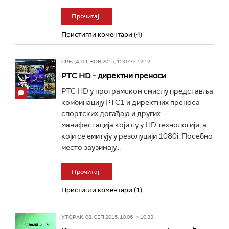
Прочитај
Пристигли коментари (4)
СРЕДА, 04. НОВ 2015, 12:07 -> 12:12
РТС HD – директни преноси
РТС HD у програмском смислу представља
комбинацију РТС1 и директних преноса
спортских догађаја и других
манифестација који су у HD технологији, a
који се емитују у резолуцији 1080i. Посебно
место заузимају...
Прочитај
Пристигли коментари (1)
УТОРАК, 08. СЕП 2015, 10:06 -> 10:33