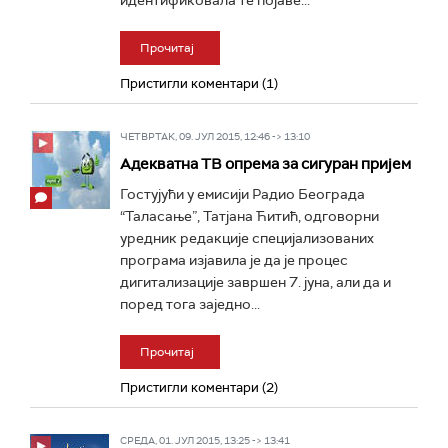
идентификовала те појаве...
Прочитај
Пристигли коментари (1)
ЧЕТВРТАК, 09. ЈУЛ 2015, 12:46 -> 13:10
Адекватна ТВ опрема за сигуран пријем
Гостујући у емисији Радио Београда
“Таласање”, Татјана Ћитић, одговорни
уредник редакције специјализованих
програма изјавила је да je процес
дигитализације завршен 7. јуна, али да и
поред тога заједно...
Прочитај
Пристигли коментари (2)
СРЕДА, 01. ЈУЛ 2015, 13:25 -> 13:41