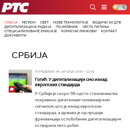
РТС
СРБИЈА
РЕГИОН
СВЕТ
НОВЕ ТЕХНОЛОГИЈЕ
ВОДИЧИ ЗА ДТВ
ДИГИТАЛИЗАЦИЈА РАДИЈА
ПОЈМОВНИК
ЧЕСТА ПИТАЊА
СПЕЦИЈАЛИЗОВАНЕ ЕМИСИЈЕ
КОРИСНИ ЛИНКОВИ
КОНТАКТ
ДОКУМЕНТИ
СРБИЈА
ПОНЕДЕЉАК, 04. ЈАН 2016, 10:50 -> 11:02
Гогић: У дигитализацији смо изнад
европских стандарда
У Србији је скоро 98 одсто становништва
покривено дигиталним телевизијским
сигналом, што је изнад европских
стандарда, а држава је од продаје
фреквенција ослобођених дигитализацијом
остварила нето добит...