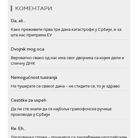
КОМЕНТАРИ
Da, ali...
Како преживети прва три дана катастрофе у Србији, и за
шта нас припрема ЕУ
Dvojnik mog oca
Вероватно свако од нас има свог двојника са којим дели и
сличну ДНК
Nemogućnost tusiranja
Не туширате се сваког дана – не стидите се, то је здраво
Cestitke za uspeh
Да ли сте знали да се најбоље грамофонске ручице
производе у Србији
Re: Eh...
Лесковачка спржа – производ са заштићеним географским