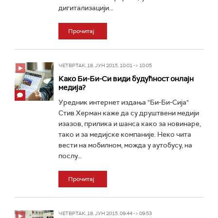
дигитализацији...
Прочитај
ЧЕТВРТАК, 18. ЈУН 2015, 10:01 -> 10:05
Како Би-Би-Си види будућност онлајн
медија?
Уредник интернет издања "Би-Би-Сија"
Стив Херман каже да су друштвени медији
изазов, прилика и шанса како за новинаре,
тако и за медијске компаније. Неко чита
вести на мобилном, можда у аутобусу, на
послу...
Прочитај
ЧЕТВРТАК, 18. ЈУН 2015, 09:44 -> 09:53