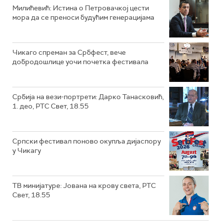
Милићевић: Истина о Петровачкој цести
мора да се преноси будућим генерацијама
Чикаго спреман за Србфест, вече
добродошлице уочи почетка фестивала
Србија на вези-портрети: Дарко Танасковић,
1. део, РТС Свет, 18.55
Српски фестивал поново окупља дијаспору
у Чикагу
ТВ минијатуре: Јована на крову света, РТС
Свет, 18.55