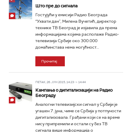
Што пре до сигнала
Гостујући у емисији Радио Београда
“Ухвати дан”, Милена Вучетић, директор
технике ТВ Београд је изјавила да према
информацијама којима располаже Радио-
телевизија Србије око 300.000
домаћинстава нема могућност...
Прочитај
ПЕТАК, 26. ЈУН 2015, 14:23 -> 14:44
Кампања о дигитализацији на Радио
Београду
Аналогни телевизијски сигнал у Србији је
угашен 7. јуна, чиме се Србија у потпуности
дигитализовала. Грађани који се на време
нису припремили и остали су без ТВ
сигнала више информација о