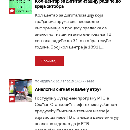
Кол-центар за дигитализацију радиће до
краја октобра
Кол-центар за дигитализацију који
грађанима пружа све неопходне
информације о процесу преласка са
аналогног на дигитално емитовање ТВ
сигнала радиће до 31. октобра текуће
године. Број кол-центра је 18911...
Прочитај
ПОНЕДЕЉАК, 10. АВГ 2015, 14:14 -> 14:36
Аналогни сигнал и даље у етру?
Гостујући у Јутарњем програму РТС-а
Слађан Станковић, шеф технике у Јавном
предузећу Емисиона техника и везе је
изјавио да неке ТВ станице и даље емитују
аналогно и додао да је ЕТВ