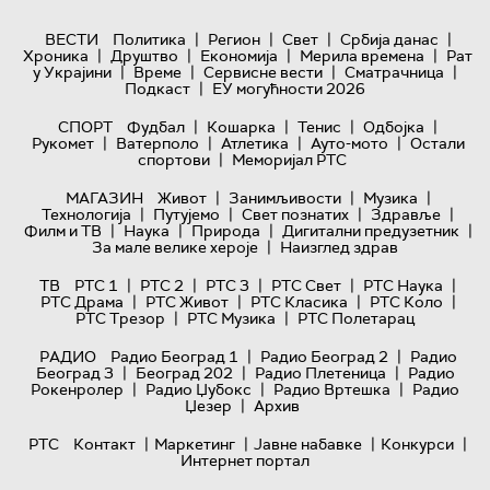
|
|
|
|
ВЕСТИ
Политика
Регион
Свет
Србија данас
|
|
|
|
Хроника
Друштво
Економија
Мерила времена
Рат
|
|
|
|
у Украјини
Време
Сервисне вести
Сматрачница
|
Подкаст
ЕУ могућности 2026
|
|
|
|
СПОРТ
Фудбал
Кошарка
Тенис
Одбојка
|
|
|
|
Рукомет
Ватерполо
Атлетика
Ауто-мото
Остали
|
спортови
Меморијал РТС
|
|
|
МАГАЗИН
Живот
Занимљивости
Музика
|
|
|
|
Технологијa
Путујемо
Свет познатих
Здравље
|
|
|
|
Филм и ТВ
Наука
Природа
Дигитални предузетник
|
За мале велике хероје
Наизглед здрав
|
|
|
|
|
ТВ
РТС 1
РТС 2
РТС 3
РТС Свет
РТС Наука
|
|
|
|
РТС Драма
РТС Живот
РТС Класика
РТС Коло
|
|
РТС Трезор
РТС Музика
РТС Полетарац
|
|
РАДИО
Радио Београд 1
Радио Београд 2
Радио
|
|
|
Београд 3
Београд 202
Радио Плетеница
Радио
|
|
|
Рокенролер
Радио Џубокс
Радио Вртешка
Радио
|
Џезер
Архив
|
|
|
|
РТС
Контакт
Маркетинг
Јавне набавке
Конкурси
Интернет портал