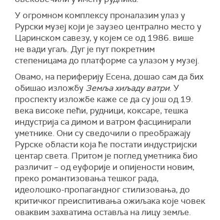
У огромном комплексу проналазим улаз у
Рурски музеј који је заузео централно место у
Царинском савезу, у којем се од 1986. више
не вади угаљ. Дуг је пут покретним
степеницама до платформе са улазом у музеј.
Овамо, на периферију Есена, дошао сам да бих
обишао изложбу
Земља хиљаду ватри
. У
проспекту изложбе каже се да су још од 19.
века високе пећи, рудници, коксаре, тешка
индустрија са димом и ватром фасцинирали
уметнике. Они су сведочили о преображају
Рурске области која ће постати индустријски
центар света. Притом је поглед уметника био
различит – од еуфорије и опијености новим,
преко романтизовања тешког рада,
идеолошко-пропагандног стилизовања, до
критичког преиспитивања ожиљака које човек
оваквим захватима оставља на лицу земље.