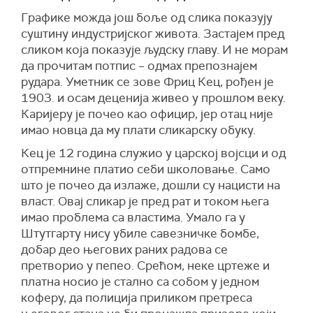
Графике можда још боље од слика показују
суштину индустријског живота. Застајем пред
сликом која показује људску главу. И не морам
да прочитам потпис – одмах препознајем
рудара. Уметник се зове Фриц Кец, рођен је
1903. и осам деценија живео у прошлом веку.
Каријеру је почео као официр, јер отац није
имао новца да му плати сликарску обуку.
Кец је 12 година служио у царској војсци и од
отпремнине платио себи школовање. Само
што је почео да излаже, дошли су нацисти на
власт. Овај сликар је пред рат и током њега
имао проблема са властима. Умало га у
Штутгарту нису убиле савезничке бомбе,
добар део његових раних радова се
претворио у пепео. Срећом, неке цртеже и
платна носио је стално са собом у једном
коферу, да полиција приликом претреса