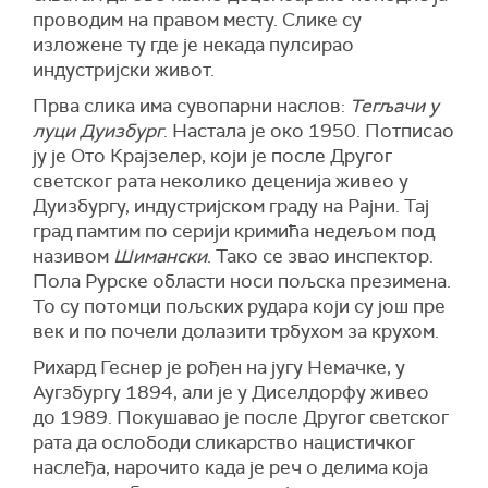
проводим на правом месту. Слике су
изложене ту где је некада пулсирао
индустријски живот.
Прва слика има сувопарни наслов:
Тегљачи у
луци Дуизбург
. Настала је око 1950. Потписао
ју је Ото Крајзелер, који је после Другог
светског рата неколико деценија живео у
Дуизбургу, индустријском граду на Рајни. Тај
град памтим по серији кримића недељом под
називом
Шимански
. Тако се звао инспектор.
Пола Рурске области носи пољска презимена.
То су потомци пољских рудара који су још пре
век и по почели долазити трбухом за крухом.
Рихард Геснер је рођен на југу Немачке, у
Аугзбургу 1894, али је у Диселдорфу живео
до 1989. Покушавао је после Другог светског
рата да ослободи сликарство нацистичког
наслеђа, нарочито када је реч о делима која