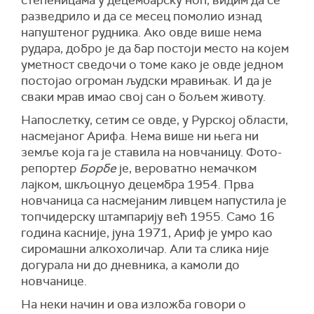
степеницама у децембарску ноћ, видим да се
разведрило и да се месец помолио изнад
напуштеног рудника. Ако овде више нема
рудара, добро је да бар постоји место на којем
уметност сведочи о томе како је овде једном
постојао огроман људски мравињак. И да је
сваки мрав имао свој сан о бољем животу.
Напослетку, сетим се овде, у Рурској области,
насмејаног Арифа. Нема више ни њега ни
земље која га је ставила на новчаницу. Фото-
репортер
Борбе
је, вероватно немачком
лајком, шкљоцнуо децембра 1954. Прва
новчаница са насмејаним ливцем напустила је
топчидерску штампарију већ 1955. Само 16
година касније, јуна 1971, Ариф је умро као
сиромашни алкохоличар. Али та слика није
догурала ни до дневника, а камоли до
новчанице.
На неки начин и ова изложба говори о