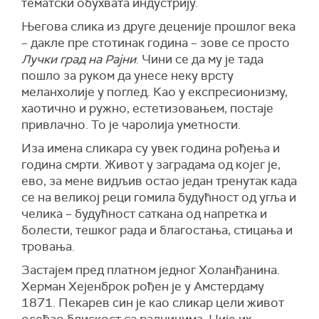
тематски обухвата индустрију.
Његова слика из друге деценије прошлог века
– дакле пре стотинак година – зове се просто
Лучки град на Рајни
. Чини се да му је тада
пошло за руком да унесе неку врсту
меланхолије у поглед. Као у експресионизму,
хаотично и ружно, естетизовањем, постаје
привлачно. То је чаролија уметности.
Иза имена сликара су увек година рођења и
година смрти. Живот у заградама од којег је,
ево, за мене видљив остао један тренутак када
се на великој реци гомила будућност од угља и
челика – будућност саткана од напретка и
болести, тешког рада и благостања, стицања и
тровања.
Застајем пред платном једног Холанђанина.
Херман Хејенброк рођен је у Амстердаму
1871. Пекарев син је као сликар цели живот