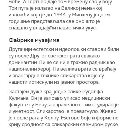
моћи. А Гертнер даје том времену своју боју.
Три пута је излагао на Великој немачкој
изложби која је до 1944. у Минхену једном
годишње представљала све оно што је
спадало у владајући нацистички укус.
Фабрике музејима
Другачији естетски и идеолошки ставови били
су после Другог светског рата свакако
доминантни. Више се није тражио радник као
национални херој. На велика врата се враћају
и авангардне технике сликарства које су
нацисти истиснули из јавног простора.
Застајем дуже крај једне слике Рудолфа
Кулмана. Он је заправо уписао медицински
факултет у Бечу, а паралелно с тим студирао је
и уметност. Сликарство је превагнуло. Живео
је после рата у Келну. Његове боје и форме не
крију сродност са сликарским свемиром руске