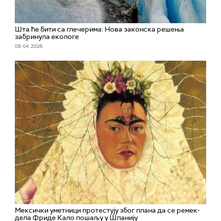
Шта ће бити са глечерима: Нова законска решења
забринула екологе
09. 04. 2026.
Мексички уметници протестују због плана да се ремек-
дела Фриде Кало пошаљу у Шпанију