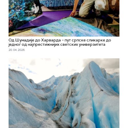
Од Шумадије до Харварда – пут српске сликарке до
једног од најпрестижнијих светских универзитета
20. 04. 2026.