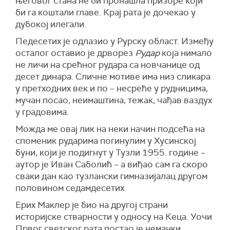
његовог стана не би пронашла призоре који
би га коштали главе. Крај рата је дочекао у
дубокој илегали.
Педесетих је одлазио у Рурску област. Између
осталог оставио је дрворез
Рудар
која нимало
не личи на срећног рудара са новчанице од
десет динара. Сличне мотиве има низ сликара
у претходних век и по – несреће у рудницима,
мучан посао, неимаштина, тежак, чађав ваздух
у градовима.
Можда ме овај лик на неки начин подсећа на
споменик рударима погинулим у Хусинској
буни, који је подигнут у Тузли 1955. године –
аутор је Иван Саболић – а виђао сам га скоро
сваки дан као тузлански гимназијалац другом
половином седамдесетих.
Ерих Маклер је био на другој страни
историјске стварности у односу на Кеца. Уочи
Првог светског рата постао је немачки