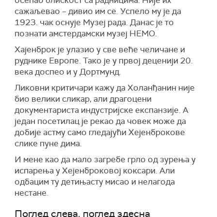
осећао блискост са радницима. Није их
сажаљевао – дивио им се. Успело му је да
1923. чак оснује Музеј рада. Данас је то
познати амстердамски музеј НЕМО.
Хајенброк је улазио у све веће челичане и
руднике Европе. Тако је у првој деценији 20.
века доспео и у Дортмунд.
Ликовни критичари кажу да Холанђанин није
био велики сликар, али драгоцени
документариста индустријске експанзије. А
један посетилац је рекао да човек може да
добије астму само гледајући Хејенброкове
слике пуне дима.
И мене као да мало загребе грло од зурења у
испарења у Хејенброковој коксари. Али
одбацим ту детињасту мисао и нелагода
нестане.
Поглед слева, поглед здесна