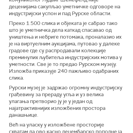
деценијама сакупљао уметничке одговоре на
индустријски успон и пад Рурске области.
Преко 1.500 слика и објеката је сабрао тако
што је уметничка дела каткад спасавао од
уништења и небриге потомака, проналазио их
је на виртуелним аукцијама, путовао у далеке
градове где су распродавали колекције
преминулих љубитеља индустријских мотива у
уметности. Све је то предао Рурском музеју.
Изложба приказује 240 пажљиво одабраних
слика.
Рурски музеј је задржао огромну индустријску
грађевину за прераду угља и уз велика
улагања претворио ју је у један од
најатрактивнијих изложбених простора
данашњице.
Већ на уласку у изложбене просторије
схватам да ово касно децембарско поподне ја