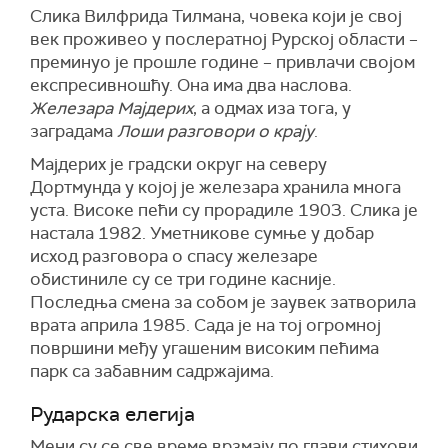
Слика Вилфрида Тилмана, човека који је свој
век проживео у послератној Рурској области –
преминуо је прошле године – привлачи својом
експресивношћу. Она има два наслова.
Железара Мајдерих
, а одмах иза тога, у
заградама
Лоши разговори о крају
.
Мајдерих је градски округ на северу
Дортмунда у којој је железара хранила многа
уста. Високе пећи су прорадиле 1903. Слика је
настала 1982. Уметникове сумње у добар
исход разговора о спасу железаре
обистиниле су се три године касније.
Последња смена за собом је заувек затворила
врата априла 1985. Сада је на тој огромној
површини међу угашеним високим пећима
парк са забавним садржајима.
Рударска елегија
Мени су се све време врзмају по глави стихови