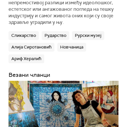
непремостивој разлици између идеолошког,
естетског или ангажованог погледа на тешку
индустрију и самог живота оних који су своје
здравље уградили у њу
.
Сликарство
Рударство
Рурски музеј
Алија Сиротановић
Новчаница
Ариф Хералић
Везани чланци