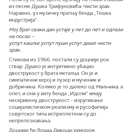
из песме Душка Трифуновића
Чисти зрак
.
Наравно, уз музичку пратњу бенда „Тешка
индустрија“:
Мој брат сваки дан устаје у пет до пет и одлази
на посао –
успут кашље успут пуши успут дише чисти
зрак.
Стихови из 1966. постали су доцније рок
ствар. Душко је интуитивно убацио
двострукост у брата металца. Он је и
симпатични херој и лузер и мученик и
добричина. Колико је то далеко од
Маљчика
, а
опет, и они у хиту бенда „Идоли“ имају
нескривену двострукост – изругивање
социјалистичком реализму и русофилија
совјетског типа испреплетени су до
непрепознавања.
Доцније ће Влада Дивљан хумором