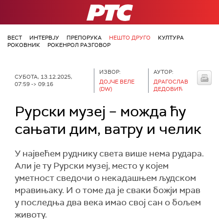
РТС
ВЕСТ
ИНТЕРВЈУ
ПРЕПОРУКА
НЕШТО ДРУГО
КУЛТУРА
РОКОВНИК
РОКЕНРОЛ РАЗГОВОР
ИЗВОР:
АУТОР:
СУБОТА, 13.12.2025,
ДОЈЧЕ ВЕЛЕ
ДРАГОСЛАВ
07:59 -> 09:16
(DW)
ДЕДОВИЋ
Рурски музеј – можда ћу
сањати дим, ватру и челик
У највећем руднику света више нема рудара.
Али је ту Рурски музеј, место у којем
уметност сведочи о некадашњем људском
мравињаку. И о томе да је сваки божји мрав
у последња два века имао свој сан о бољем
животу.