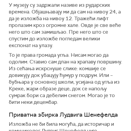
У музеју су задржали називе из рударских
времена. Објашњавају ми да сам на нивоу 24, а
да је изложба на нивоу 12. Тражећи лифт
пролазим кроз огромне хале. Овде је све веће
него што сам замишљао. Пре него што се
спустим до изложбе погледам велики
експонат на улазу.
То је права громада угља. Нисам могао да
одолим. Ставио сам длан на храпаву површину.
Из сећања искрснуше слике: комшије се
довикују док убацују ћумур у подрум. Или –
бубњара у основној школи, усијана од угља из
Креке, жари образе деце, док се напољу
сумрак бори са дебелим снегом. Могао је то
бити неки децембар.
Приватна збирка Лудвига Шенефелда
Изложба не би била могућа, да историчар и
комуниколог Лудвиг Шенефелд није