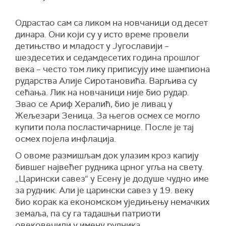
Одрастао сам са ликом на новчаници од десет
динара. Они који су у исто време провели
детињство и младост у Југославији –
шездесетих и седамдесетих година прошлог
века – често том лику приписују име шампиона
рударства Алије Сиротановића. Варљива су
сећања. Лик на новчаници није био рудар.
Звао се Ариф Хералић, био је ливац у
Жељезари Зеница. За његов осмех се могло
купити пола посластичарнице. После је тај
осмех појела инфлација.
О овоме размишљам док улазим кроз капију
бившег највећег рудника црног угља на свету.
„Царински савез“ у Есену је додуше чудно име
за рудник. Али је царински савез у 19. веку
био корак ка економском уједињењу немачких
земаља, па су га тадашњи патриоти
овековечили у имену рудника.