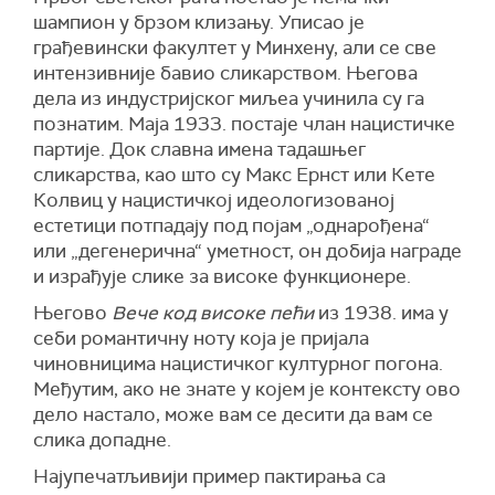
шампион у брзом клизању. Уписао је
грађевински факултет у Минхену, али се све
интензивније бавио сликарством. Његова
дела из индустријског миљеа учинила су га
познатим. Маја 1933. постаје члан нацистичке
партије. Док славна имена тадашњег
сликарства, као што су Макс Ернст или Кете
Колвиц у нацистичкој идеологизованој
естетици потпадају под појам „однарођена“
или „дегенерична“ уметност, он добија награде
и израђује слике за високе функционере.
Његово
Вече код високе пећи
из 1938. има у
себи романтичну ноту која је пријала
чиновницима нацистичког културног погона.
Међутим, ако не знате у којем је контексту ово
дело настало, може вам се десити да вам се
слика допадне.
Најупечатљивији пример пактирања са