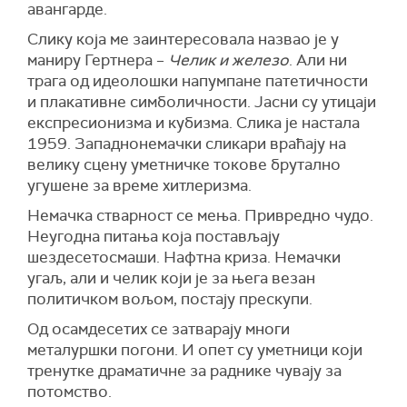
авангарде.
Слику која ме заинтересовала назвао је у
маниру Гертнера –
Челик и железо
. Али ни
трага од идеолошки напумпане патетичности
и плакативне симболичности. Јасни су утицаји
експресионизма и кубизма. Слика је настала
1959. Западнонемачки сликари враћају на
велику сцену уметничке токове брутално
угушене за време хитлеризма.
Немачка стварност се мења. Привредно чудо.
Неугодна питања која постављају
шездесетосмаши. Нафтна криза. Немачки
угаљ, али и челик који је за њега везан
политичком вољом, постају прескупи.
Од осамдесетих се затварају многи
металуршки погони. И опет су уметници који
тренутке драматичне за раднике чувају за
потомство.