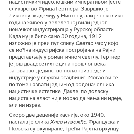
нацистичким идеолошким императивом јесте
сликарство Фрица Гертнера. Завршио је
Ликовну академију у Минхену, али је неколико
година живео у велелепној вили једног
немачког индустријалца у Рурској области.
Када му је било само 30 година, 1912.
изложио је први пут слику
Светао час
у којој
се моћна индустријска постројења на Рајни
представљају у романтичном светлу. Гертнер
је још двадесетих година прошлог века
заговарао „јединство пољопривреде и
индустрије у служби отаџбини“. Могао би се
по томе назвати једним од родоначелника
нацистичке естетике. Дакле, по доласку
нациста на власт није морао да мења ни идеје,
али ни израз.
Скоро две деценије касније, око 1940.
настала је слика
Хлеб и гвожђе
. Француска и
Пољска су окупиране, Трећи Рајх на врхунцу