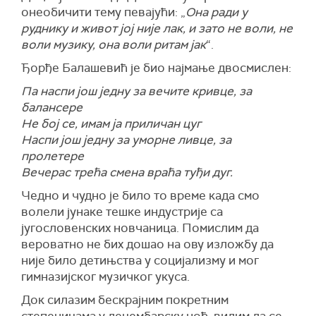
онеобичити тему певајући: „
Она ради у
руднику и живот јој није лак, и зато не воли, не
воли музику, она воли ритам јак
“.
Ђорђе Балашевић је био најмање двосмислен:
Па наспи још једну за вечите кривце, за
балансере
Не бој се, имам ја приличан цуг
Наспи још једну за уморне ливце, за
пролетере
Вечерас трећа смена враћа туђи дуг.
Чедно и чудно је било то време када смо
волели јунаке тешке индустрије са
југословенских новчаница. Помислим да
вероватно не бих дошао на ову изложбу да
није било детињства у социјализму и мог
гимназијског музичког укуса.
Док силазим бескрајним покретним