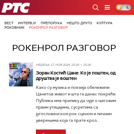
РТС
ВЕСТ
ИНТЕРВЈУ
ПРЕПОРУКА
НЕШТО ДРУГО
КУЛТУРА
РОКОВНИК
РОКЕНРОЛ РАЗГОВОР
РОКЕНРОЛ РАЗГОВОР
НЕДЕЉА, 17. НОВ 2024, 15:16 -> 15:16
Зоран Костић Цане: Ко је поштен, од
друштва је воштен
Како су музика и поезија обележили
Цанетов живот и шта га данас покреће.
Публика има прилику да чује о његовим
првим утицајима, сусретима са
југословенском рок сценом и личним
уверењима која га прате кроз...