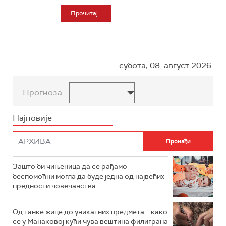
Прочитај
субота, 08. август 2026.
Прогноза
Најновије
Зашто би чињеница да се рађамо
беспомоћни могла да буде једна од највећих
предности човечанства
Од танке жице до уникатних предмета – како
се у Манаковој кући чува вештина филиграна