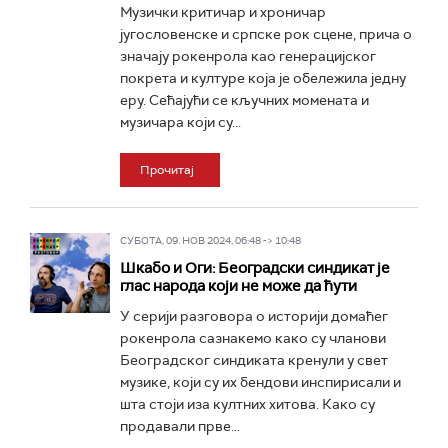
Музички критичар и хроничар
југословенске и српске рок сцене, прича о
значају рокенрола као генерацијског
покрета и културе која је обележила једну
еру. Сећајући се кључних момената и
музичара који су...
Прочитај
СУБОТА, 09. НОВ 2024, 06:48 -> 10:48
Шкабо и Оги: Београдски синдикат је
глас народа који не може да ћути
У серији разговора о историји домаћег
рокенрола сазнакемо како су чланови
Београдског синдиката кренули у свет
музике, који су их бендови инспирисали и
шта стоји иза култних хитова. Како су
продавали прве...