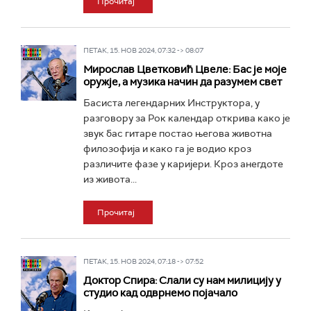
Прочитај
ПЕТАК, 15. НОВ 2024, 07:32 -> 08:07
Мирослав Цветковић Цвеле: Бас је моје
оружје, а музика начин да разумем свет
Басиста легендарних Инструктора, у
разговору за Рок календар открива како је
звук бас гитаре постао његова животна
филозофија и како га је водио кроз
различите фазе у каријери. Кроз анегдоте
из живота...
Прочитај
ПЕТАК, 15. НОВ 2024, 07:18 -> 07:52
Доктор Спира: Слали су нам милицију у
студио кад одврнемо појачало