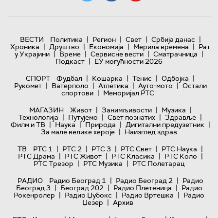
|
|
|
|
ВЕСТИ
Политика
Регион
Свет
Србија данас
|
|
|
|
Хроника
Друштво
Економија
Мерила времена
Рат
|
|
|
|
у Украјини
Време
Сервисне вести
Сматрачница
|
Подкаст
ЕУ могућности 2026
|
|
|
|
СПОРТ
Фудбал
Кошарка
Тенис
Одбојка
|
|
|
|
Рукомет
Ватерполо
Атлетика
Ауто-мото
Остали
|
спортови
Меморијал РТС
|
|
|
МАГАЗИН
Живот
Занимљивости
Музика
|
|
|
|
Технологијa
Путујемо
Свет познатих
Здравље
|
|
|
|
Филм и ТВ
Наука
Природа
Дигитални предузетник
|
За мале велике хероје
Наизглед здрав
|
|
|
|
|
ТВ
РТС 1
РТС 2
РТС 3
РТС Свет
РТС Наука
|
|
|
|
РТС Драма
РТС Живот
РТС Класика
РТС Коло
|
|
РТС Трезор
РТС Музика
РТС Полетарац
|
|
РАДИО
Радио Београд 1
Радио Београд 2
Радио
|
|
|
Београд 3
Београд 202
Радио Плетеница
Радио
|
|
|
Рокенролер
Радио Џубокс
Радио Вртешка
Радио
|
Џезер
Архив