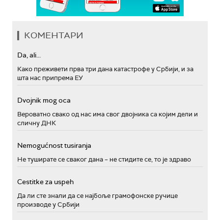
КОМЕНТАРИ
Da, ali...
Како преживети прва три дана катастрофе у Србији, и за
шта нас припрема ЕУ
Dvojnik mog oca
Вероватно свако од нас има свог двојника са којим дели и
сличну ДНК
Nemogućnost tusiranja
Не туширате се сваког дана – не стидите се, то је здраво
Cestitke za uspeh
Да ли сте знали да се најбоље грамофонске ручице
производе у Србији