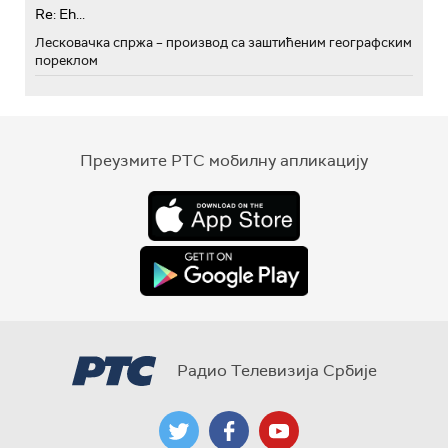
Re: Eh...
Лесковачка спржа – производ са заштићеним географским
пореклом
Преузмите РТС мобилну апликацију
Радио Телевизија Србије