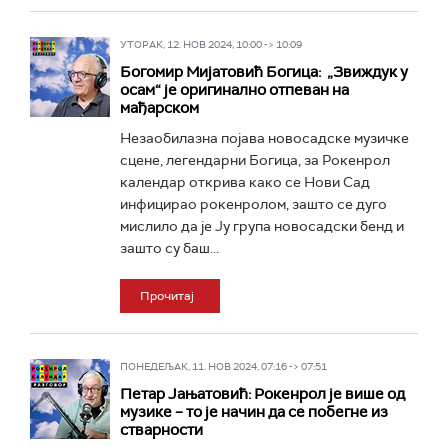
УТОРАК, 12. НОВ 2024, 10:00 -> 10:09
Богомир Мијатовић Богицa: „Звиждук у
осам“ је оригинално отпеван на
мађарском
Незаобилазна појава новосадске музичке
сцене, легендарни Богица, за Рокенрол
календар открива како се Нови Сад
инфицирао рокенролом, зашто се дуго
мислило да је Ју група новосадски бенд и
зашто су баш...
Прочитај
ПОНЕДЕЉАК, 11. НОВ 2024, 07:16 -> 07:51
Петар Јањатовић: Рокенрол је више од
музике – то је начин да се побегне из
стварности