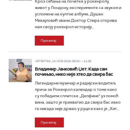
Кроз сећања на почетке у рокенролу,
живот у Лондону, експерименте са звуком и
успомене на култне албуме, Душан
Михајловић звани Доктор Спира открива
нам своју рокенрол историју...
Прочитај
ЧЕТВРТАК, 14. НОВ 2024, 08:03 -> 11:28
Владимир Јанковић Џет: Када сам
почињао, нико није хтео да свира бас
Легендарни музичар и радијски водитељ
прича за Рокенрол календар о томе како
су победили сплитске „Делфине“ уз помоћ
вина, зашто је прихватио да свира бас иако
га никада није држао у руци и како је „Хит...
Прочитај