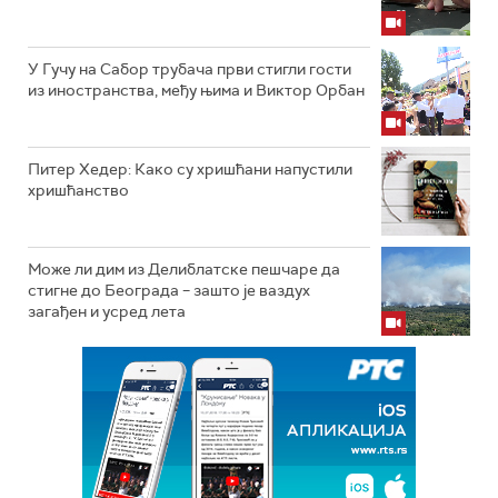
У Гучу на Сабор трубача први стигли гости
из иностранства, међу њима и Виктор Орбан
Питер Хедер: Како су хришћани напустили
хришћанство
Може ли дим из Делиблатске пешчаре да
стигне до Београда – зашто је ваздух
загађен и усред лета