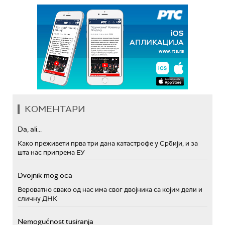
КОМЕНТАРИ
Da, ali...
Како преживети прва три дана катастрофе у Србији, и за
шта нас припрема ЕУ
Dvojnik mog oca
Вероватно свако од нас има свог двојника са којим дели и
сличну ДНК
Nemogućnost tusiranja