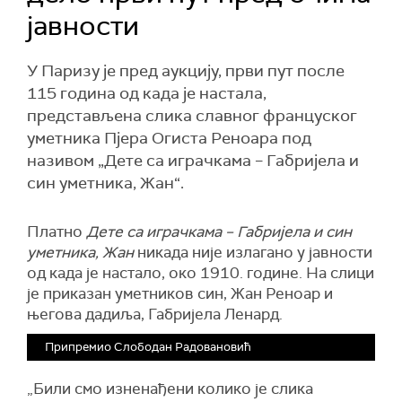
јавности
У Паризу је пред аукцију, први пут после
115 година од када је настала,
представљена слика славног француског
уметника Пјера Огиста Реноара под
називом „Дете са играчкама – Габријела и
син уметника, Жан“.
Платно
Дете са играчкама – Габријела и син
уметника, Жан
никада није излагано у јавности
од када је настало, око 1910. године. На слици
је приказан уметников син, Жан Реноар и
његова дадиља, Габријела Ленард.
Припремио Слободан Радовановић
„Били смо изненађени колико је слика