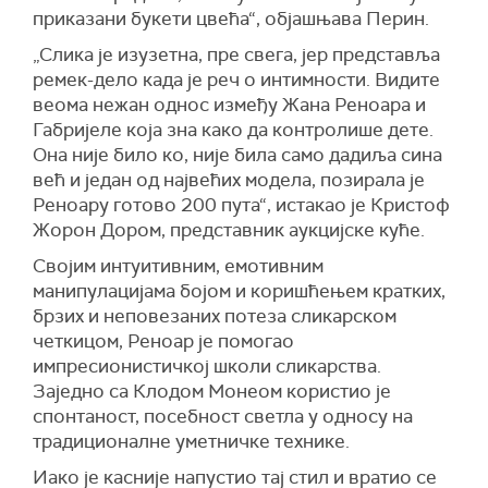
приказани букети цвећа“, објашњава Перин.
„Слика је изузетна, пре свега, јер представља
ремек-дело када је реч о интимности. Видите
веома нежан однос између Жана Реноара и
Габријеле која зна како да контролише дете.
Она није било ко, није била само дадиља сина
већ и један од највећих модела, позирала је
Реноару готово 200 пута“, истакао је Кристоф
Жорон Дoрoм, представник аукцијске куће.
Својим интуитивним, емотивним
манипулацијама бојом и коришћењем кратких,
брзих и неповезаних потеза сликарском
четкицом, Реноар је помогао
импресионистичкој школи сликарства.
Заједно са Клодом Монеом користио је
спонтаност, посебност светла у односу на
традиционалне уметничке технике.
Иако је касније напустио тај стил и вратио се