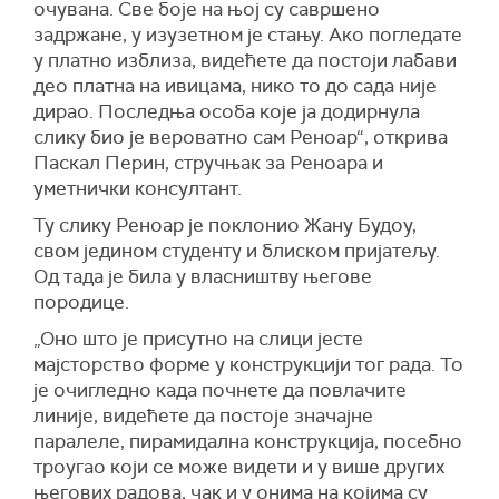
очувана. Све боје на њој су савршено
задржане, у изузетном је стању. Ако погледате
у платно изблиза, видећете да постоји лабави
део платна на ивицама, нико то до сада није
дирао. Последња особа које ја додирнула
слику био је вероватно сам Реноар“, открива
Паскал Перин, стручњак за Реноара и
уметнички консултант.
Ту слику Реноар је поклонио Жану Будоу,
свом једином студенту и блиском пријатељу.
Од тада је била у власништву његове
породице.
„Оно што је присутно на слици јесте
мајсторство форме у конструкцији тог рада. То
је очигледно када почнете да повлачите
линије, видећете да постоје значајне
паралеле, пирамидална конструкција, посебно
троугао који се може видети и у више других
његових радова, чак и у онима на којима су