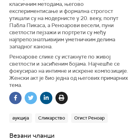
класичним методама, његово
експериментисање и формална строгост
утицали су на модернисте у 20. веку, попут
Пабла Пикаса, а Реноарови весели, пуни
светлости пејзажи и портрети су међу
најпрепознатљивијим уметничким делима
западног канона.
Реноарове слике су истакнуте по живој
светлости и засићеним бојама. Најчешће се
фокусирао на интимне и искрене композиције.
Женски акт је био једна од његових примарних
тема.
аукција
Сликарство
Огист Реноар
Везани чланци