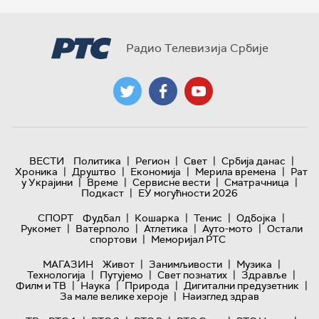
Радио Телевизија Србије
|
|
|
|
ВЕСТИ
Политика
Регион
Свет
Србија данас
|
|
|
|
Хроника
Друштво
Економија
Мерила времена
Рат
|
|
|
|
у Украјини
Време
Сервисне вести
Сматрачница
|
Подкаст
ЕУ могућности 2026
|
|
|
|
СПОРТ
Фудбал
Кошарка
Тенис
Одбојка
|
|
|
|
Рукомет
Ватерполо
Атлетика
Ауто-мото
Остали
|
спортови
Меморијал РТС
|
|
|
МАГАЗИН
Живот
Занимљивости
Музика
|
|
|
|
Технологијa
Путујемо
Свет познатих
Здравље
|
|
|
|
Филм и ТВ
Наука
Природа
Дигитални предузетник
|
За мале велике хероје
Наизглед здрав