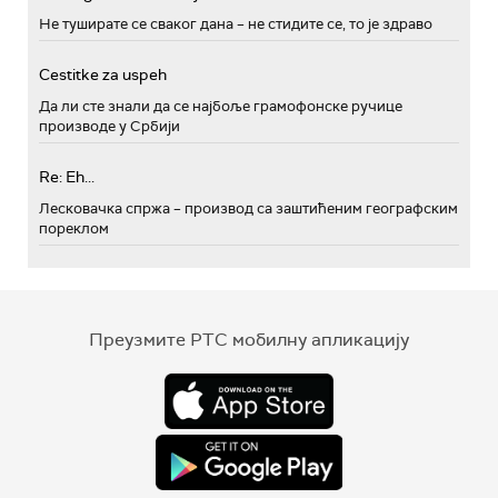
Не туширате се сваког дана – не стидите се, то је здраво
Cestitke za uspeh
Да ли сте знали да се најбоље грамофонске ручице
производе у Србији
Re: Eh...
Лесковачка спржа – производ са заштићеним географским
пореклом
Преузмите РТС мобилну апликацију