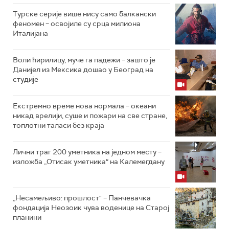
Турске серије више нису само балкански
феномен – освојиле су срца милиона
Италијана
Воли ћирилицу, муче га падежи – зашто је
Данијел из Мексика дошао у Београд на
студије
Екстремно време нова нормала – океани
никад врелији, суше и пожари на све стране,
топлотни таласи без краја
Лични траг 200 уметника на једном месту –
изложба „Отисак уметника“ на Калемегдану
„Несамељиво: прошлост" – Панчевачка
фондација Неозоик чува воденице на Старој
планини