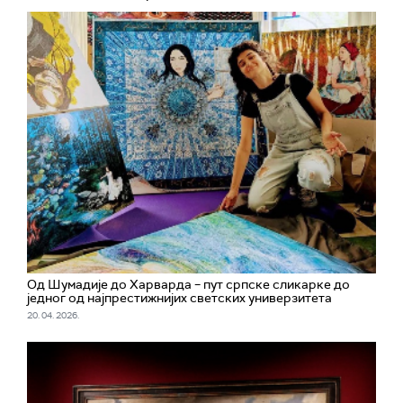
Од Шумадије до Харварда – пут српске сликарке до
једног од најпрестижнијих светских универзитета
20. 04. 2026.