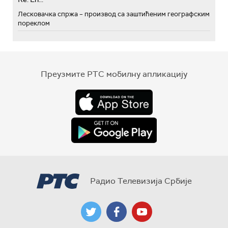
Лесковачка спржа – производ са заштићеним географским
пореклом
Преузмите РТС мобилну апликацију
Радио Телевизија Србије