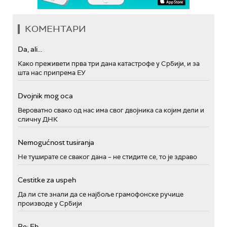
КОМЕНТАРИ
Da, ali...
Како преживети прва три дана катастрофе у Србији, и за
шта нас припрема ЕУ
Dvojnik mog oca
Вероватно свако од нас има свог двојника са којим дели и
сличну ДНК
Nemogućnost tusiranja
Не туширате се сваког дана – не стидите се, то је здраво
Cestitke za uspeh
Да ли сте знали да се најбоље грамофонске ручице
производе у Србији
Re: Eh...