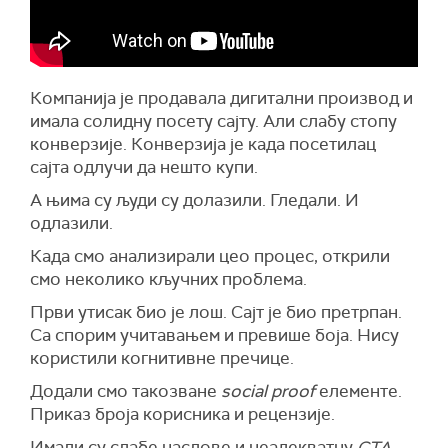
Компанија је продавала дигитални производ и
имала солидну посету сајту. Али слабу стопу
конверзије. Конверзија је када посетилац
сајта одлучи да нешто купи.
А њима су људи су долазили. Гледали. И
одлазили.
Када смо анализирали цео процес, открили
смо неколико кључних проблема.
Први утисак био је лош. Сајт је био претрпан.
Са спорим учитавањем и превише боја. Нису
користили когнитивне пречице.
Додали смо такозване
social proof
елементе.
Приказ броја корисника и рецензије.
Имали су слабе наслове и неадекватну
CTA