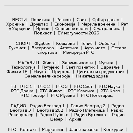
|
|
|
|
ВЕСТИ
Политика
Регион
Свет
Србија данас
|
|
|
|
Хроника
Друштво
Економија
Мерила времена
Рат
|
|
|
|
у Украјини
Време
Сервисне вести
Сматрачница
|
Подкаст
ЕУ могућности 2026
|
|
|
|
СПОРТ
Фудбал
Кошарка
Тенис
Одбојка
|
|
|
|
Рукомет
Ватерполо
Атлетика
Ауто-мото
Остали
|
спортови
Меморијал РТС
|
|
|
МАГАЗИН
Живот
Занимљивости
Музика
|
|
|
|
Технологијa
Путујемо
Свет познатих
Здравље
|
|
|
|
Филм и ТВ
Наука
Природа
Дигитални предузетник
|
За мале велике хероје
Наизглед здрав
|
|
|
|
|
ТВ
РТС 1
РТС 2
РТС 3
РТС Свет
РТС Наука
|
|
|
|
РТС Драма
РТС Живот
РТС Класика
РТС Коло
|
|
РТС Трезор
РТС Музика
РТС Полетарац
|
|
РАДИО
Радио Београд 1
Радио Београд 2
Радио
|
|
|
Београд 3
Београд 202
Радио Плетеница
Радио
|
|
|
Рокенролер
Радио Џубокс
Радио Вртешка
Радио
|
Џезер
Архив
|
|
|
|
РТС
Контакт
Маркетинг
Јавне набавке
Конкурси