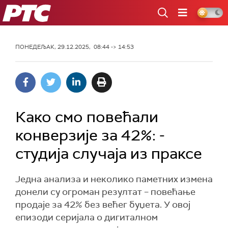
РТС
ПОНЕДЕЉАК, 29.12.2025, 08:44 -> 14:53
Како смо повећали
конверзије за 42%: -
студија случаја из праксе
Једна анализа и неколико паметних измена
донели су огроман резултат – повећање
продаје за 42% без већег буџета. У овој
епизоди серијала о дигиталном