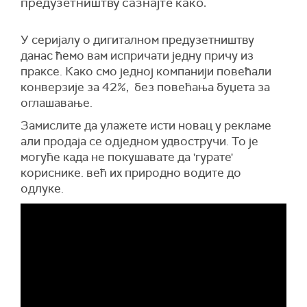
предузетништву сазнајте како.
У серијалу о дигиталном предузетништву
данас ћемо вам испричати једну причу из
праксе. Како смо једној компанији повећали
конверзије за 42%, без повећања буџета за
оглашавање.
Замислите да улажете исти новац у рекламе
али продаја се одједном удвостручи. То је
могуће када не покушавате да 'гурате'
кориснике. већ их природно водите до
одлуке.