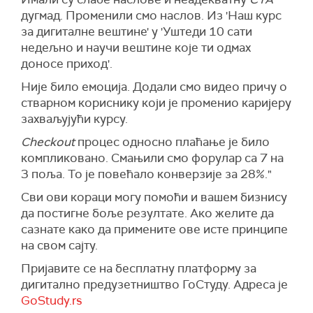
дугмад. Променили смо наслов. Из 'Наш курс
за дигиталне вештине' у 'Уштеди 10 сати
недељно и научи вештине које ти одмах
доносе приход'.
Није било емоција. Додали смо видео причу о
стварном кориснику који је променио каријеру
захваљујући курсу.
Checkout
процес односно плаћање је било
компликовано. Смањили смо форулар са 7 на
3 поља. То је повећало конверзије за 28%."
Сви ови кораци могу помоћи и вашем бизнису
да постигне боље резултате. Ако желите да
сазнате како да примените ове исте принципе
на свом сајту.
Пријавите се на бесплатну платформу за
дигитално предузетништво ГоСтудy. Адреса је
GoStudy.rs