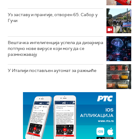
Уз заставу и прангије, отворен 65. Сабор у
Гучи
Вештачка интелигенција успела да дизајнира
потпуно нове вирусе који могу да се
размножавају
У Италији постављен аутомат за ражњиће