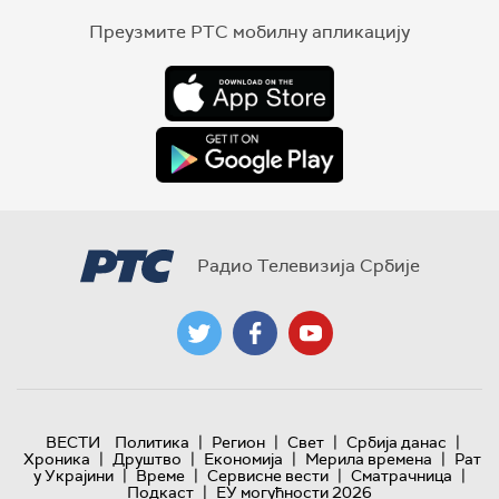
Преузмите РТС мобилну апликацију
Радио Телевизија Србије
|
|
|
|
ВЕСТИ
Политика
Регион
Свет
Србија данас
|
|
|
|
Хроника
Друштво
Економија
Мерила времена
Рат
|
|
|
|
у Украјини
Време
Сервисне вести
Сматрачница
|
Подкаст
ЕУ могућности 2026