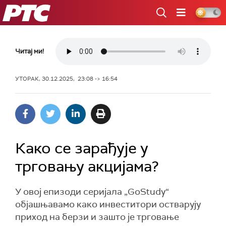
РТС
Читај ми!
УТОРАК, 30.12.2025, 23:08 -> 16:54
Како се зарађује у
трговању акцијама?
У овој епизоди серијала „GoStudy“
објашњавамо како инвеститори остварују
приход на берзи и зашто је трговање