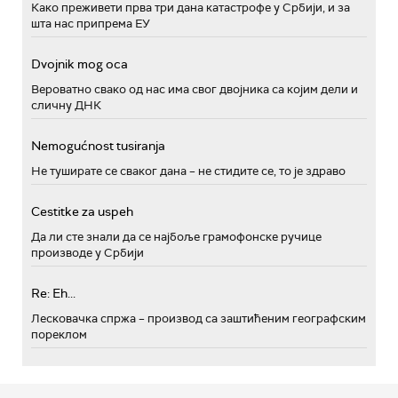
Како преживети прва три дана катастрофе у Србији, и за
шта нас припрема ЕУ
Dvojnik mog oca
Вероватно свако од нас има свог двојника са којим дели и
сличну ДНК
Nemogućnost tusiranja
Не туширате се сваког дана – не стидите се, то је здраво
Cestitke za uspeh
Да ли сте знали да се најбоље грамофонске ручице
производе у Србији
Re: Eh...
Лесковачка спржа – производ са заштићеним географским
пореклом