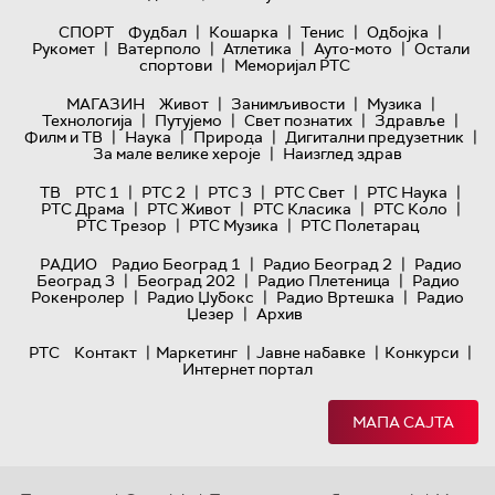
|
|
|
|
СПОРТ
Фудбал
Кошарка
Тенис
Одбојка
|
|
|
|
Рукомет
Ватерполо
Атлетика
Ауто-мото
Остали
|
спортови
Меморијал РТС
|
|
|
МАГАЗИН
Живот
Занимљивости
Музика
|
|
|
|
Технологијa
Путујемо
Свет познатих
Здравље
|
|
|
|
Филм и ТВ
Наука
Природа
Дигитални предузетник
|
За мале велике хероје
Наизглед здрав
|
|
|
|
|
ТВ
РТС 1
РТС 2
РТС 3
РТС Свет
РТС Наука
|
|
|
|
РТС Драма
РТС Живот
РТС Класика
РТС Коло
|
|
РТС Трезор
РТС Музика
РТС Полетарац
|
|
РАДИО
Радио Београд 1
Радио Београд 2
Радио
|
|
|
Београд 3
Београд 202
Радио Плетеница
Радио
|
|
|
Рокенролер
Радио Џубокс
Радио Вртешка
Радио
|
Џезер
Архив
|
|
|
|
РТС
Контакт
Маркетинг
Јавне набавке
Конкурси
Интернет портал
МАПА САЈТА