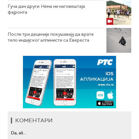
Гуча дан други: Нема ни наговештаја
фајронта
После три деценије покушавају да врате
тело индијског алпинисте са Евереста
КОМЕНТАРИ
Da, ali...