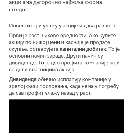
акцијама дугорочно најбоља форма
штедње.
Инвеститори улажу у акције из два разлога.
Први је раст њихове вредности. Ако купите
акцију по нижој цени и касније је продате
скупље, остварујете
капитални добитак
. То је
основни начин зараде. Други начин су
дивиденде. То је део профита компаније који
се дели власницима акција.
Дивиденде
обично исплаћују компаније у
зрелој фази пословања, када немају потребу
да сав профит улажу назад у раст.