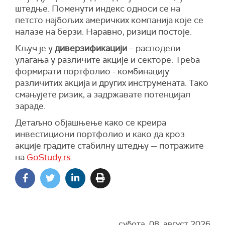
штедње. Поменути индекс односи се на
петсто најбољих америчких компанија које се
налазе на берзи. Наравно, ризици постоје.
Кључ је у
диверзификацији
– расподели
улагања у различите акције и секторе. Треба
формирати портфолио - комбинацију
различитих акција и других инструмената. Тако
смањујете ризик, а задржавате потенцијал
зараде.
Детаљно објашњење како се креира
инвестициони портфолио и како да кроз
акције градите стабилну штедњу — потражите
на
GoStudy.rs
.
субота, 08. август 2026.