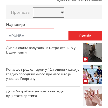
Прогноза
Најновије
Дивља свиња залутала на метро станицу у
Будимпешти
Роналдо пред олтаром у 41. години – како је
градио породицу много пре него што је
упознао Георгину
Да ли би требало да престанете да
пуцкетате прстима