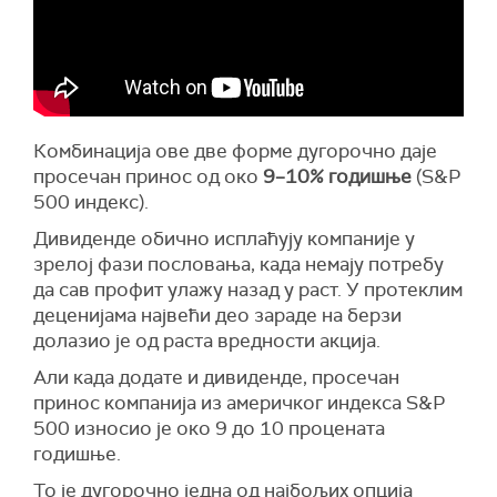
Комбинација ове две форме дугорочно даје
просечан принос од око
9–10% годишње
(S&P
500 индекс).
Дивиденде обично исплаћују компаније у
зрелој фази пословања, када немају потребу
да сав профит улажу назад у раст. У протеклим
деценијама највећи део зараде на берзи
долазио је од раста вредности акција.
Али када додате и дивиденде, просечан
принос компанија из америчког индекса S&P
500 износио је око 9 до 10 процената
годишње.
То је дугорочно једна од најбољих опција