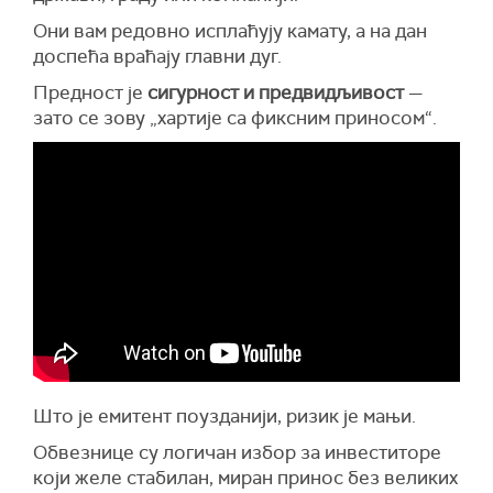
Они вам редовно исплаћују камату, а на дан
доспећа враћају главни дуг.
Предност је
сигурност и предвидљивост
—
зато се зову „хартије са фиксним приносом“.
Што је емитент поузданији, ризик је мањи.
Обвезнице су логичан избор за инвеститоре
који желе стабилан, миран принос без великих