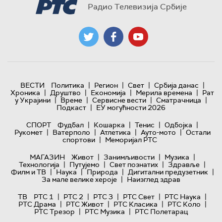
Радио Телевизија Србије
|
|
|
|
ВЕСТИ
Политика
Регион
Свет
Србија данас
|
|
|
|
Хроника
Друштво
Економија
Мерила времена
Рат
|
|
|
|
у Украјини
Време
Сервисне вести
Сматрачница
|
Подкаст
ЕУ могућности 2026
|
|
|
|
СПОРТ
Фудбал
Кошарка
Тенис
Одбојка
|
|
|
|
Рукомет
Ватерполо
Атлетика
Ауто-мото
Остали
|
спортови
Меморијал РТС
|
|
|
МАГАЗИН
Живот
Занимљивости
Музика
|
|
|
|
Технологијa
Путујемо
Свет познатих
Здравље
|
|
|
|
Филм и ТВ
Наука
Природа
Дигитални предузетник
|
За мале велике хероје
Наизглед здрав
|
|
|
|
|
ТВ
РТС 1
РТС 2
РТС 3
РТС Свет
РТС Наука
|
|
|
|
РТС Драма
РТС Живот
РТС Класика
РТС Коло
|
|
РТС Трезор
РТС Музика
РТС Полетарац