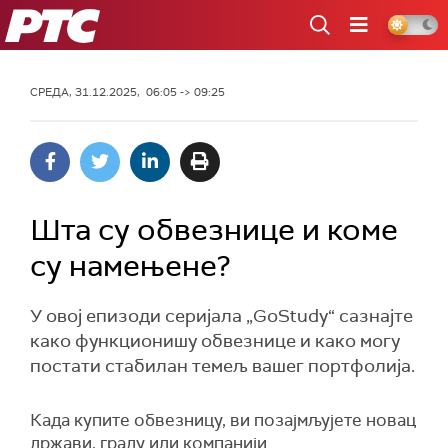
РТС
СРЕДА, 31.12.2025, 06:05 -> 09:25
Шта су обвезнице и коме
су намењене?
У овој епизоди серијала „GoStudy“ сазнајте
како функционишу обвезнице и како могу
постати стабилан темељ вашег портфолија.
Када купите обвезницу, ви позајмљујете новац
држави, граду или компанији.