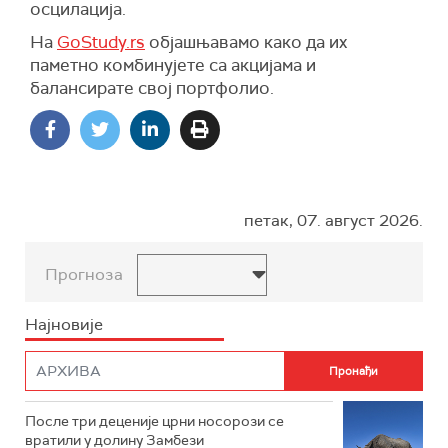
осцилација.
На
GoStudy.rs
објашњавамо како да их
паметно комбинујете са акцијама и
балансирате свој портфолио.
петак, 07. август 2026.
Прогноза
Најновије
После три деценије црни носорози се
вратили у долину Замбези