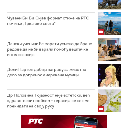
Чувени Би-Би-Сијев формат стиже на РТС –
почиње „Трка око света“
Дански ученици ће морати усмено да бране
радове да не би варали помоћу вештачке
интелигенције
Доли Партон добија награду за животно
дело за допринос американа музици
Др Половина: Гојазност није естетски, већ
здравствени проблем – терапија се не сме
прекидати на своју руку