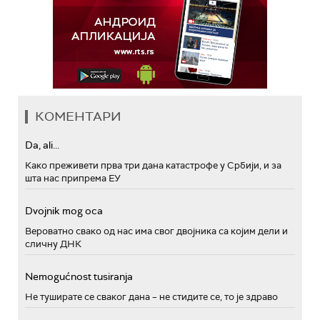
КОМЕНТАРИ
Da, ali...
Како преживети прва три дана катастрофе у Србији, и за
шта нас припрема ЕУ
Dvojnik mog oca
Вероватно свако од нас има свог двојника са којим дели и
сличну ДНК
Nemogućnost tusiranja
Не туширате се сваког дана – не стидите се, то је здраво