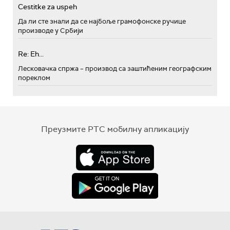
Cestitke za uspeh
Да ли сте знали да се најбоље грамофонске ручице
производе у Србији
Re: Eh...
Лесковачка спржа – производ са заштићеним географским
пореклом
Преузмите РТС мобилну апликацију