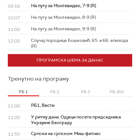
На путу за Монтевидео, 7-9 (R)
09:16
На путу за Монтевидео, 8-9 (R)
10:07
На путу за Монтевидео, 9-9 (R)
11:00
Случај породице Бошковић, 65. и 66. епизода
12:00
(R)
ПРОГРАМСКА ШЕМА ЗА ДАНАС
Тренутно на програму
РБ 1
РБ 2
РБ 3
РБ 202
РБ1, Вести
11:00
У ритму дана: Од‌јеци посете председника
11:05
Украјине Београду
Српски на српском: Миш-фитнес
11:55