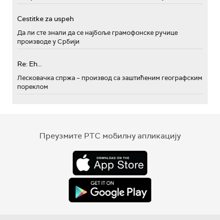
Cestitke za uspeh
Да ли сте знали да се најбоље грамофонске ручице
производе у Србији
Re: Eh...
Лесковачка спржа – производ са заштићеним географским
пореклом
Преузмите РТС мобилну апликацију