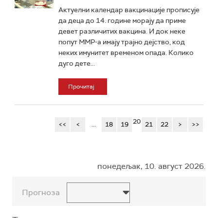
Актуелни календар вакцинације прописује
да деца до 14. године морају да приме
девет различитих вакцина. И док неке
попут ММР-а имају трајно дејство, код
неких имунитет временом опада. Колико
дуго дете...
Прочитај
20
<<
<
...
18
19
21
22
>
>>
понедељак, 10. август 2026.
Прогноза