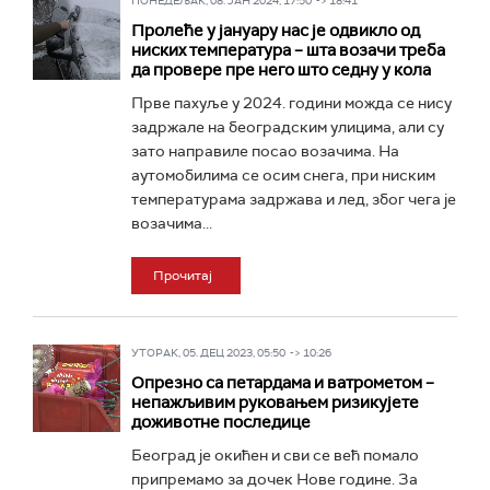
ПОНЕДЕЉАК, 08. ЈАН 2024, 17:50 -> 18:41
Пролеће у јануару нас је одвикло од
ниских температура – шта возачи треба
да провере пре него што седну у кола
Прве пахуље у 2024. години можда се нису
задржале на београдским улицима, али су
зато направиле посао возачима. На
аутомобилима се осим снега, при ниским
температурама задржава и лед, због чега је
возачима...
Прочитај
УТОРАК, 05. ДЕЦ 2023, 05:50 -> 10:26
Опрезно са петардама и ватрометом –
непажљивим руковањем ризикујете
доживотне последице
Београд је окићен и сви се већ помало
припремамо за дочек Нове године. За