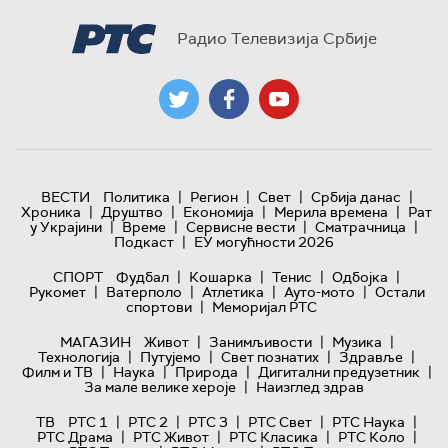
Радио Телевизија Србије
|
|
|
|
ВЕСТИ
Политика
Регион
Свет
Србија данас
|
|
|
|
Хроника
Друштво
Економија
Мерила времена
Рат
|
|
|
|
у Украјини
Време
Сервисне вести
Сматрачница
|
Подкаст
ЕУ могућности 2026
|
|
|
|
СПОРТ
Фудбал
Кошарка
Тенис
Одбојка
|
|
|
|
Рукомет
Ватерполо
Атлетика
Ауто-мото
Остали
|
спортови
Меморијал РТС
|
|
|
МАГАЗИН
Живот
Занимљивости
Музика
|
|
|
|
Технологијa
Путујемо
Свет познатих
Здравље
|
|
|
|
Филм и ТВ
Наука
Природа
Дигитални предузетник
|
За мале велике хероје
Наизглед здрав
|
|
|
|
|
ТВ
РТС 1
РТС 2
РТС 3
РТС Свет
РТС Наука
|
|
|
|
РТС Драма
РТС Живот
РТС Класика
РТС Коло