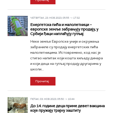
Прочитај
ЧЕТВРТАК, 23. НОВ 2023, 05:55 -> 17:32
Енергетска пића и малолетници –
европске земље забрањују продају, у
Србији ђаци наплаћују гутљај
Неке земље Европске уније и окружења
забраниле су продају енергетских пића
малолетницима. Истовремено, код нас је
стигао напитак који кошта хиљаду динара
и који деца на гутљај продају другарима у
школи...
Прочитај
ПЕТАК, 03. НОВ 2023, 05:50 -> 10:44
До 14. године деца приме девет вакцина
које пружају трајну заштиту