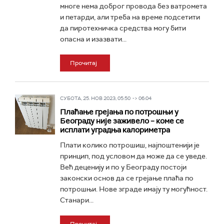
многе нема доброг провода без ватромета
и петарди, али треба на време подсетити
да пиротехничка средства могу бити
опасна и изазвати...
Прочитај
СУБОТА, 25. НОВ 2023, 05:50 -> 06:04
Плаћање грејања по потрошњи у
Београду није заживело – коме се
исплати уградња калориметра
Плати колико потрошиш, најпоштенији је
принцип, под условом да може да се уведе.
Већ деценију и по у Београду постоји
законски основ да се грејање плаћа по
потрошњи. Нове зграде имају ту могућност.
Станари...