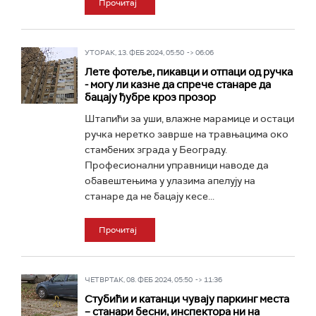
Прочитај
УТОРАК, 13. ФЕБ 2024, 05:50 -> 06:06
Лете фотеље, пикавци и отпаци од ручка
- могу ли казне да спрече станаре да
бацају ђубре кроз прозор
Штапићи за уши, влажне марамице и остаци
ручка неретко заврше на травњацима око
стамбених зграда у Београду.
Професионални управници наводе да
обавештењима у улазима апелују на
станаре да не бацају кесе...
Прочитај
ЧЕТВРТАК, 08. ФЕБ 2024, 05:50 -> 11:36
Стубићи и катанци чувају паркинг места
– станари бесни, инспектора ни на