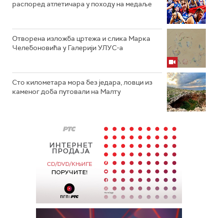
распоред атлетичара у походу на медаље
Отворена изложба цртежа и слика Марка
Челебоновића у Галерији УЛУС-а
Сто километара мора без једара, ловци из
каменог доба путовали на Малту