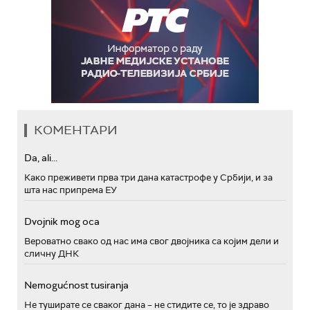
КОМЕНТАРИ
Da, ali...
Како преживети прва три дана катастрофе у Србији, и за
шта нас припрема ЕУ
Dvojnik mog oca
Вероватно свако од нас има свог двојника са којим дели и
сличну ДНК
Nemogućnost tusiranja
Не туширате се сваког дана – не стидите се, то је здраво