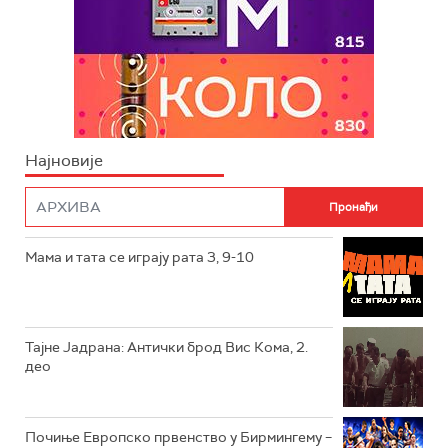
Најновије
Мама и тата се играју рата 3, 9-10
Тајне Јадрана: Антички брод Вис Кома, 2.
део
Почиње Европско првенство у Бирмингему –