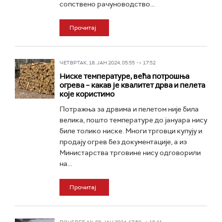
сопствено рачуноводство...
Прочитај
ЧЕТВРТАК, 18. ЈАН 2024, 05:55 -> 17:52
Ниске температуре, већа потрошња
огрева – какав је квалитет дрва и пелета
које користимо
Потражња за дрвима и пелетом није била
велика, пошто температуре до јануара нису
биле толико ниске. Многи трговци купују и
продају огрев без документације, а из
Министарства трговине нису одговорили
на...
Прочитај