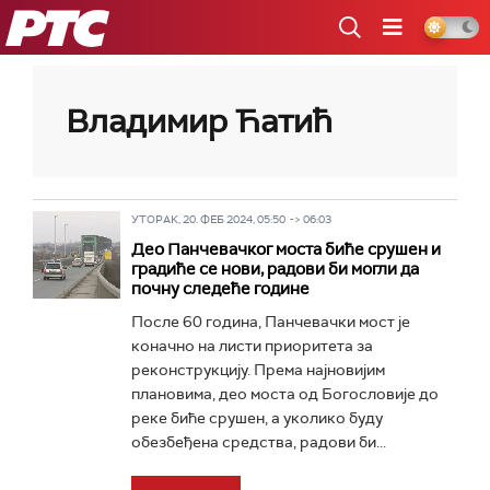
РТС
Владимир Ћатић
УТОРАК, 20. ФЕБ 2024, 05:50 -> 06:03
Део Панчевачког моста биће срушен и
градиће се нови, радови би могли да
почну следеће године
После 60 година, Панчевачки мост је
коначно на листи приоритета за
реконструкцију. Према најновијим
плановима, део моста од Богословије до
реке биће срушен, а уколико буду
обезбеђена средства, радови би...