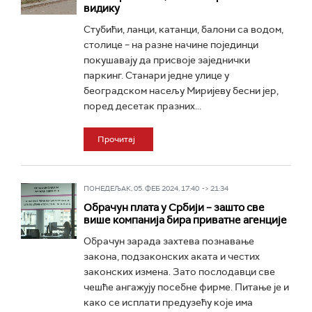
видику
Стубићи, ланци, катанци, балони са водом,
столице – на разне начине појединци
покушавају да присвоје заједнички
паркинг. Станари једне улице у
београдском насељу Миријеву бесни јер,
поред десетак празних...
Прочитај
ПОНЕДЕЉАК, 05. ФЕБ 2024, 17:40 -> 21:34
Обрачун плата у Србији – зашто све
више компанија бира приватне агенције
Обрачун зарада захтева познавање
закона, подзаконских аката и честих
законских измена. Зато послодавци све
чешће ангажују посебне фирме. Питање је и
како се исплати предузећу које има