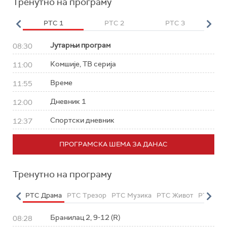
Тренутно на програму
HD
РТС 1
РТС 2
РТС 3
Р
Јутарњи програм
08:30
Комшије, ТВ серија
11:00
Време
11:55
Дневник 1
12:00
Спортски дневник
12:37
ПРОГРАМСКА ШЕМА ЗА ДАНАС
Тренутно на програму
етарац
РТС Драма
РТС Трезор
РТС Музика
РТС Живот
РТС Кла
Бранилац 2, 9-12 (R)
08:28