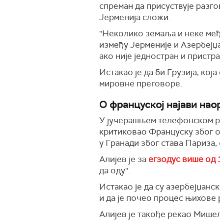
спреман да присуствује разг
Јерменија сложи.
"Неколико земаља и неке међ
између Јерменије и Азербејџ
ако није једностран и пристра
Истакао је да би Грузија, ко
мировне преговоре.
О француској најави на
У јучерашњем телефонском р
критиковао Француску због о
у Гранади због става Париза,
Алијев је за
егзодус више од
да оду".
Истакао је да су азербејџан
и да је почео процес њихове 
Алијев је такође рекао Мишел