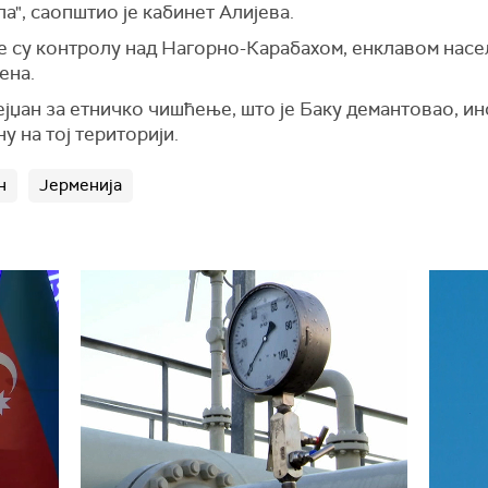
", саопштио је кабинет Алијева.
е су контролу над Нагорно-Карабахом, енклавом нас
ена.
јџан за етничко чишћење, што је Баку демантовао, ин
 на тој територији.
н
Јерменија