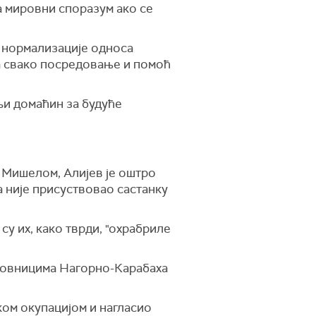
а мировни споразум ако се
 нормализације односа
ља свако посредовање и помоћ
ољи домаћин за будуће
Мишелом, Алијев је оштро
 није присуствовао састанку
су их, како тврди, "охрабриле
ановницима Нагорно-Карабаха
ском окупацијом и нагласио