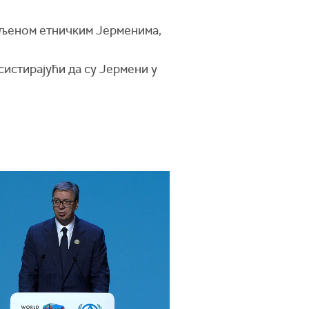
ељеном етничким Јерменима,
систирајући да су Јермени у