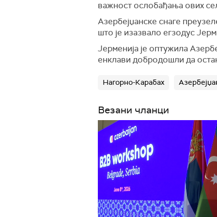
важност ослобађања ових села
Азербејџанске снаге преузел
што је изазвало егзодус Јерм
Јерменија је оптужила Азербе
енклави добродошли да остану
Нагорно-Карабах
Азербејџа
Везани чланци