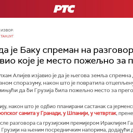
РТС
ИЗВОР:
ТАНЈУГ
да је Баку спреман на разговор
авио које је место пожељно за
ам Алијев изјавио је да је његова земља спремна
вном споразуму, након што је повратила отцепљен
ињући да би Грузија била пожељно место за прего
ију, након што је одбио планирани састанак са јерме
опског самита у Гранади, у Шпанији, у четвртак
, прене
сле разговора са грузијским премијером Ираклијем Га
ан Грузији на њеним посредничким напорима, додајући 