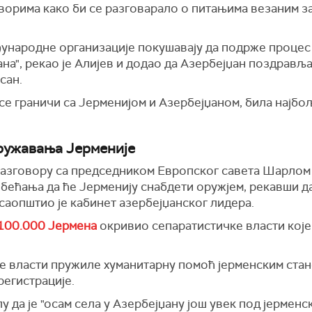
оворима како би се разговарало о питањима везаним з
ународне организације покушавају да подрже процес
ана", рекао је Алијев и додао да Азербејџан поздрав
сан.
ја се граничи са Јерменијом и Азербејџаном, била најб
оружавања Јерменије
азговору са председником Европског савета Шарлом 
бећања да ће Јерменију снабдети оружјем, рекавши да
 саопштио је кабинет азербејџанског лидера.
 100.000 Јермена
окривио сепаратистичке власти које 
ске власти пружиле хуманитарну помоћ јерменским ст
регистрације.
у да је "осам села у Азербејџану још увек под јермен