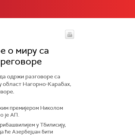
е о миру са
 преговоре
 да одржи разговоре са
у област Нагорно-Карабах,
воре.
нским премијером Николом
о је АП.
рибашвилијем у Тбилисију,
да ће Азербејџан бити