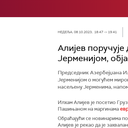
НЕДЕЉА, 08.10.2023, 18:47 -> 19:41
Алијев поручује 
Јерменијом, обј
Председник Азербејџана Илх
Јерменијом о могућем миро
насељену Јерменима, напом
Илхам Алијев је посетио Груз
Пашињаном на маргинама
евр
Обраћајући се новинарима по
Алијев је рекао да је захвал