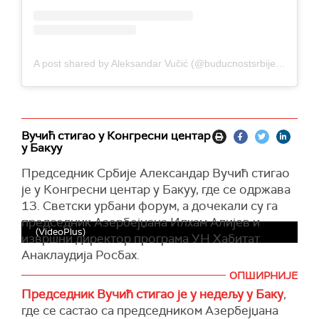
A post shared by Aleksandar Vučić (@buducnostsrbijeav)
Вучић стигао у Конгресни центар
у Бакуу
Председник Србије Александар Вучић стигао
је у Конгресни центар у Бакуу, где се одржава
13. Светски урбани форум, а дочекали су га
председник Азербејџана Илхам Алијев и
(VideoPlus)
извршни директор програма УН Хабитат
Анаклаудија Росбах.
ОПШИРНИЈЕ
Вучић ће, након церемоније отварања,
Председник Вучић стигао је у недељу у Баку
,
присуствовати обраћањима домаћина,
где се састао са председником Азербејџана
највиших званичника Уједињених нација (УН),