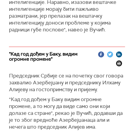
интелигенције. Наравно, изазови вештачке
интелигенције морају бити пажљиво
разматрани, јер прелазак на вештачку
интелигенцију доноси проблеме у којима
радници губе послове", навео је Вучић.
"Кад год дођем у Баку, видим
огромне промене"
Председник Србије се на почетку свог говора
захвалио Азербејџану и председнику Илхаму
Алијеву на гостопримству и пријему.
"Кад год дођем у Баку видим огромне
промене, а то могу да виде само они који
долазе са стране", рекао је Вучић, додавши да
је то због вредноће Азербејџанаца али и
нечега што председник Алијев има.