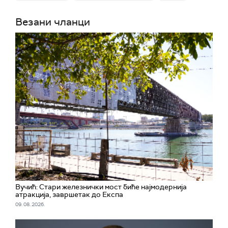
Везани чланци
Вучић: Стари железнички мост биће најмодернија
атракција, завршетак до Експа
09. 08. 2026.