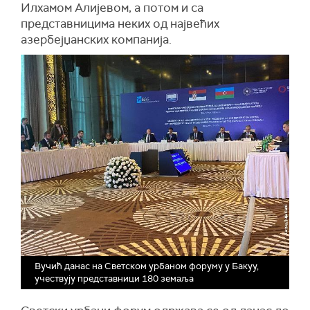
Илхамом Алијевом, а потом и са
представника истакнутих глобалних компанија,
представницима неких од највећих
као и водећих светских актера цивилног
азербејџанских компанија.
друштва у области одрживог развоја.
Вучић данас на Светском урбаном форуму у Бакуу,
учествују представници 180 земаља