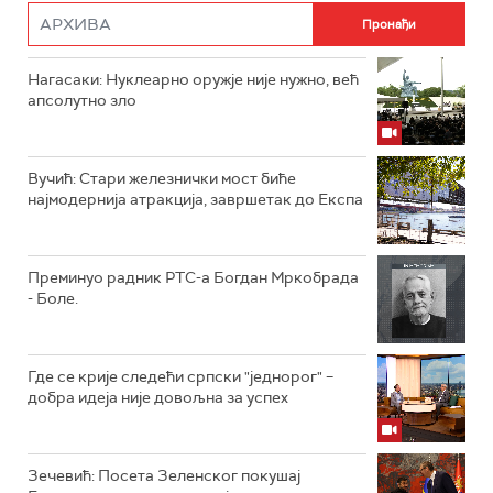
Нагасаки: Нуклеарно оружје није нужно, већ
апсолутно зло
Вучић: Стари железнички мост биће
најмодернија атракција, завршетак до Експа
Преминуо радник РТС-а Богдан Мркобрада
- Боле.
Где се крије следећи српски "једнорог" –
добра идеја није довољна за успех
Зечевић: Посета Зеленског покушај