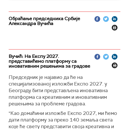
Обраћање председника Србије
Александра Вучића
Вучић: На Експу 2027.
представићемо платформу са
иновативним решењима за градове
Председник је најавио да ће на
специјализованој изложби Експо 2027. у
Београду бити представљена иновативна
платформа са креативним и иновативним
решењима за проблеме градова.
"Као домаћини изложбе Експо 2027, ми ћемо
дати платформу за преко 140 земаља света
које ће свету представити своја креативна и