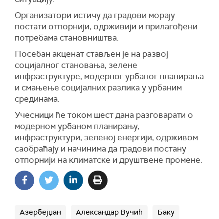
Организатори истичу да градови морају
постати отпорнији, одрживији и прилагођени
потребама становништва.
Посебан акценат стављен је на развој
социјалног становања, зелене
инфраструктуре, модерног урбаног планирања
и смањење социјалних разлика у урбаним
срединама.
Учесници ће током шест дана разговарати о
модерном урбаном планирању,
инфраструктури, зеленој енергији, одрживом
саобраћају и начинима да градови постану
отпорнији на климатске и друштвене промене.
Азербејџан
Александар Вучић
Баку