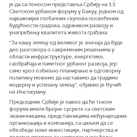
је да са поносом представља Србију на 13.
Светском урбаном форуму у Бакуу, једном од
најважнијих глобалних скупова посвећених
будућности градова, одрживом развоју и
унапређењу квалитета живота грађана.
"За нашу земљу од великог је значаја да буде
део разговора о савременим решењима у
области инфраструктуре, енергетике,
саобраћаја и паметног урбаног развоја, јер
само кроз озбиљно планирање и одговорну
политику можемо да наставимо да градимо
модерну и успешну земљу", објавио је Вучић
на
Инстаграму
.
Председник Србије је навео да ће током
форума имати бројне сусрете са светским
званичницима, представницима међународних
организација и компанија, са циљем да се
обезбеде нове инвестиције, партнерства и
додатне прилике за напредак и још бољу