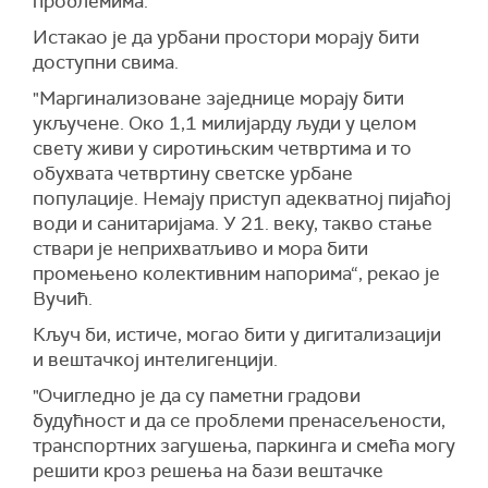
проблемима.
Истакао је да урбани простори морају бити
доступни свима.
"Маргинализоване заједнице морају бити
укључене. Око 1,1 милијарду људи у целом
свету живи у сиротињским четвртима и то
обухвата четвртину светске урбане
популације. Немају приступ адекватној пијаћој
води и санитаријама. У 21. веку, такво стање
ствари је неприхватљиво и мора бити
промењено колективним напорима“, рекао је
Вучић.
Кључ би, истиче, могао бити у дигитализацији
и вештачкој интелигенцији.
"Очигледно је да су паметни градови
будућност и да се проблеми пренасељености,
транспортних загушења, паркинга и смећа могу
решити кроз решења на бази вештачке