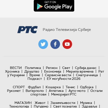
Радио Телевизија Србије
|
|
|
|
ВЕСТИ
Политика
Регион
Свет
Србија данас
|
|
|
|
Хроника
Друштво
Економија
Мерила времена
Рат
|
|
|
|
у Украјини
Време
Сервисне вести
Сматрачница
|
Подкаст
ЕУ могућности 2026
|
|
|
|
СПОРТ
Фудбал
Кошарка
Тенис
Одбојка
|
|
|
|
Рукомет
Ватерполо
Атлетика
Ауто-мото
Остали
|
спортови
Меморијал РТС
|
|
|
МАГАЗИН
Живот
Занимљивости
Музика
|
|
|
|
Технологијa
Путујемо
Свет познатих
Здравље