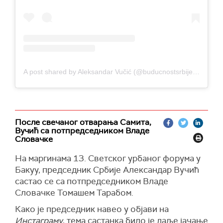
A post shared by Aleksandar Vučić (@buducnostsrbijeav)
После свечаног отварања Самита,
Вучић са потпредседником Владе
Словачке
На маргинама 13. Светског урбаног форума у
Бакуу, председник Србије Александар Вучић
састао се са потпредседником Владе
Словачке Томашем Тарабом.
Како је председник навео у објави на
Инстаграму
, тема састанка било је даље јачање