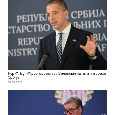
Ђурић: Вучић разговором са Зеленским штити интересе
Србије
08. 08. 2026.