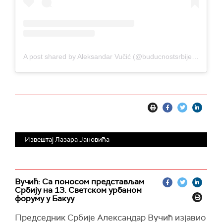
A post shared by Aleksandar Vučić (@buducnostsrbijeav)
Извештај Лазара Јановића
Вучић: Са поносом представљам
Србију на 13. Светском урбаном
форуму у Бакуу
Председник Србије Александар Вучић изјавио