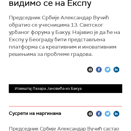
видимо се на Експу
Председник Србије Александар Вучић
обратио се учесницима 13. Светског
урбаног форума у Бакуу. Најавио је да ће на
Експу у Београду бити представљена
платформа са креативним и иновативним
решењима за проблеме градова.
Извештај Лазара Јановића из Бакуа
Сусрети на маргинама
Председник Србије Александар Вучић састао