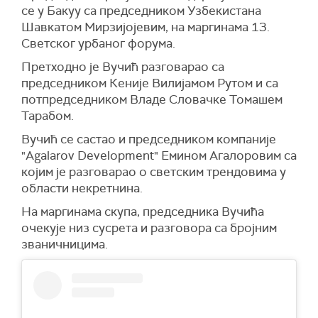
се у Бакуу са председником Узбекистана
Шавкатом Мирзијојевим, на маргинама 13.
Светског урбаног форума.
Претходно је Вучић разговарао са
председником Кеније Вилијамом Рутом и са
потпредседником Владе Словачке Томашем
Тарабом.
Вучић се састао и председником компаније
"Agalarov Development" Емином Агалоровим са
којим је разговарао о светским трендовима у
области некретнина.
На маргинама скупа, председника Вучића
очекује низ сусрета и разговора са бројним
званичницима.