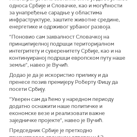
односа Србије и Словачке, као и могућности
за унапређење сарадње у областима
инфраструктуре, заштите животне средине,
енергетике и одрживог урбаног развоја.
“Поновио сам захвалност Словачкој на
принципијелној подршци територијалном
интегритету и суверенитету Србије, као и на
континуираној подршци европском путу наше
земље“, навео је Вучић.
Додао је да је искористио прилику и да
пренесе позив премијеру Роберту Фицу да
посети Србију.
“Уверен сам да ћемо у наредном периоду
додатно оснажити наше политичке и
економске везе и реализовати важне
заједничке пројекте“, навео је Вучић.
Председник Србије је претходно