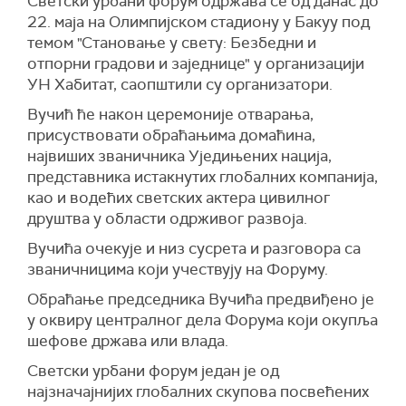
Светски урбани форум одржава се од данас до
22. маја на Олимпијском стадиону у Бакуу под
темом "Становање у свету: Безбедни и
отпорни градови и заједнице" у организацији
УН Хабитат, саопштили су организатори.
Вучић ће након церемоније отварања,
присуствовати обраћањима домаћина,
највиших званичника Уједињених нација,
представника истакнутих глобалних компанија,
као и водећих светских актера цивилног
друштва у области одрживог развоја.
Вучића очекује и низ сусрета и разговора са
званичницима који учествују на Форуму.
Обраћање председника Вучића предвиђено је
у оквиру централног дела Форума који окупља
шефове држава или влада.
Светски урбани форум један је од
најзначајнијих глобалних скупова посвећених