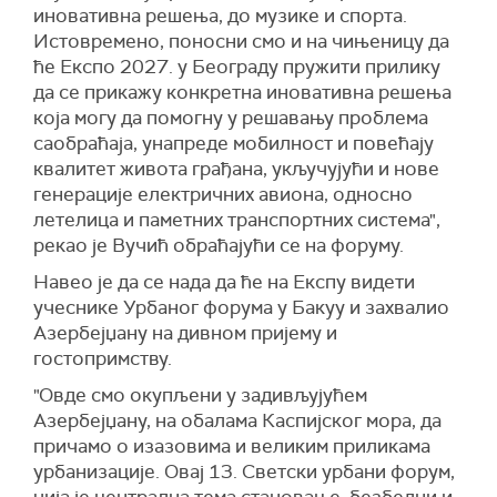
иновативна решења, до музике и спорта.
Истовремено, поносни смо и на чињеницу да
ће Експо 2027. у Београду пружити прилику
да се прикажу конкретна иновативна решења
која могу да помогну у решавању проблема
саобраћаја, унапреде мобилност и повећају
квалитет живота грађана, укључујући и нове
генерације електричних авиона, односно
летелица и паметних транспортних система",
рекао је Вучић обраћајући се на форуму.
Навео је да се нада да ће на Експу видети
учеснике Урбаног форума у Бакуу и захвалио
Азербејџану на дивном пријему и
гостопримству.
"Овде смо окупљени у задивљујућем
Азербејџану, на обалама Каспијског мора, да
причамо о изазовима и великим приликама
урбанизације. Овај 13. Светски урбани форум,
чија је централна тема становање, безбедни и