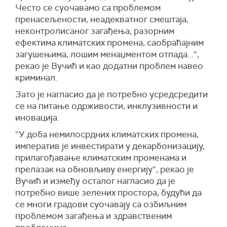
Често се суочавамо са проблемом
пренасељености, неадекватног смештаја,
неконтролисаног загађења, разорним
ефектима климатских промена, саобраћајним
загушењима, лошим менаџментом отпада...“,
рекао је Вучић и као додатни проблем навео
криминал.
Зато је нагласио да је потребно усредсредити
се на питање одрживости, инклузивности и
иновација.
“У доба немилосрдних климатских промена,
императив је инвестирати у декарбонизацију,
прилагођавање климатским променама и
прелазак на обновљиву енергију“, рекао је
Вучић и између осталог нагласио да је
потребно више зелених простора, будући да
се многи градови суочавају са озбиљним
проблемом загађења и здравственим