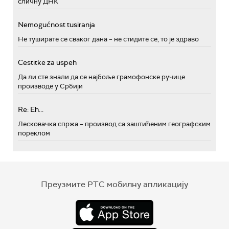
сличну ДНК
Nemogućnost tusiranja
Не туширате се сваког дана – не стидите се, то је здраво
Cestitke za uspeh
Да ли сте знали да се најбоље грамофонске ручице
производе у Србији
Re: Eh...
Лесковачка спржа – производ са заштићеним географским
пореклом
Преузмите РТС мобилну апликацију