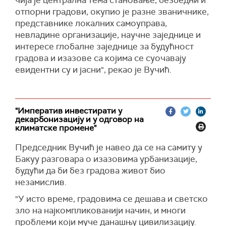
отпорни градови, окупио је разне званичнике,
представнике локалних самоуправа,
невладине организације, научне заједнице и
интересе глобалне заједнице за будућност
градова и изазове са којима се суочавају
евидентни су и јасни", рекао је Вучић.
"Императив инвестирати у
декарбонизацију и у одговор на
климатске промене"
Председник Вучић је навео да се на самиту у
Бакуу разговара о изазовима урбанизације,
будући да би без градова живот био
незамислив.
"У исто време, градовима се дешава и светско
зло на најкомпликованији начин, и многи
проблеми који муче данашњу цивилизацију.