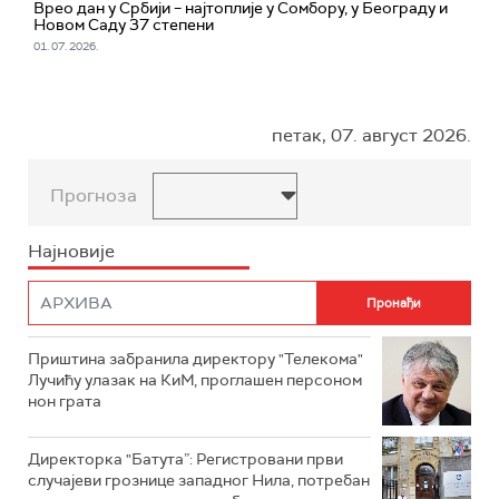
Врео дан у Србији – најтоплије у Сомбору, у Београду и
Новом Саду 37 степени
01. 07. 2026.
петак, 07. август 2026.
Прогноза
Најновије
Приштина забранила директору "Телекома"
Лучићу улазак на КиМ, проглашен персоном
нон грата
Директорка "Батута”: Регистровани први
случајеви грознице западног Нила, потребан