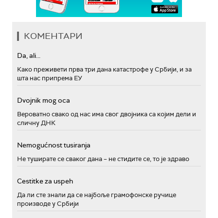
КОМЕНТАРИ
Da, ali...
Како преживети прва три дана катастрофе у Србији, и за
шта нас припрема ЕУ
Dvojnik mog oca
Вероватно свако од нас има свог двојника са којим дели и
сличну ДНК
Nemogućnost tusiranja
Не туширате се сваког дана – не стидите се, то је здраво
Cestitke za uspeh
Да ли сте знали да се најбоље грамофонске ручице
производе у Србији