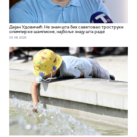
Дејан Удовичић: Не знам шта бих саветовао троструке
олимпијске шампионе, најбоље знају шта раде
03. 08. 2026.