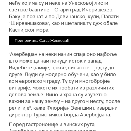
међу којима су и неке на Унесковој листи
светске баштине – Стари град Ичеришехер.
Баку је познат и по Девичанској кули, Палати
"Ширваншахова", као и шеталишту дуж обале
Каспијског мора.
Припремила Сања Живковић
"Азербејџан на неки начин спаја оно најбоље
што може да нам понуди исток и запад.
Видећете џамије, цркве, синагоге – једну до
друге. Људи су модерно обучени, као у било
ком европском граду. Ту су и многобројне
винарије, можете их пробати из различитих
делова земље. Вино и храна су изузетно
важни за нашу земљу – на другом месту, после
религије", каже Флоријан Зенгшмит, извршни
директор Туристичког борда Азербејџана.
Поред гастрономије и винских рута,