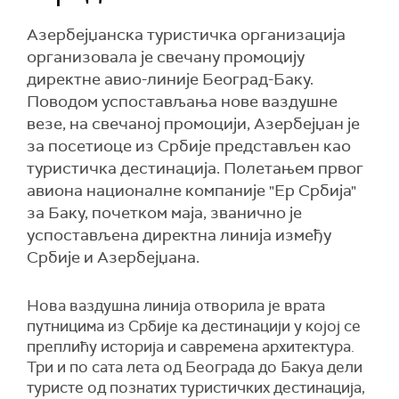
Азербејџанска туристичка организација
организовала је свечану промоцију
директне авио-линије Београд-Баку.
Поводом успостављања нове ваздушне
везе, на свечаној промоцији, Азербејџан је
за посетиоце из Србије представљен као
туристичка дестинација. Полетањем првог
авиона националне компаније "Ер Србија"
за Баку, почетком маја, званично је
успостављена директна линија између
Србије и Азербејџана.
Нова ваздушна линија отворила је врата
путницима из Србије ка дестинацији у којој се
преплићу историја и савремена архитектура.
Три и по сата лета од Београда до Бакуа дели
туристе од познатих туристичких дестинација,