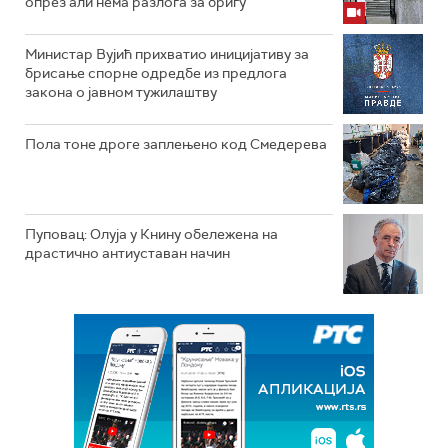
опрез али нема разлога за бригу
Министар Вујић прихватио иницијативу за
брисање спорне одредбе из предлога
закона o јавном тужилаштву
Пола тоне дроге заплењено код Смедерева
Пуповац: Олуја у Книну обележена на
драстично антиуставан начин