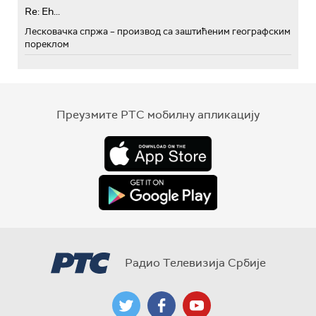
Re: Eh...
Лесковачка спржа – производ са заштићеним географским
пореклом
Преузмите РТС мобилну апликацију
Радио Телевизија Србије