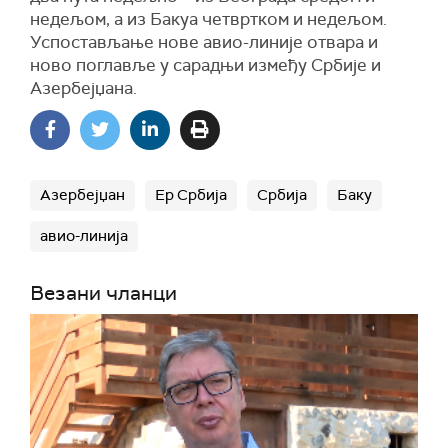
недељом, а из Бакуа четвртком и недељом.
Успостављање нове авио-линије отвара и
ново поглавље у сарадњи између Србије и
Азербејџана.
Азербејџан
Ер Србија
Србија
Баку
авио-линија
Везани чланци