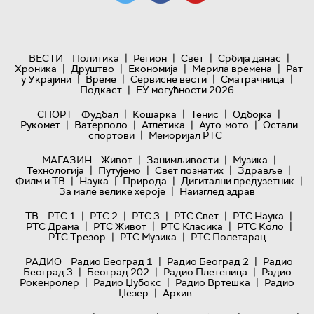
|
|
|
|
ВЕСТИ
Политика
Регион
Свет
Србија данас
|
|
|
|
Хроника
Друштво
Економија
Мерила времена
Рат
|
|
|
|
у Украјини
Време
Сервисне вести
Сматрачница
|
Подкаст
ЕУ могућности 2026
|
|
|
|
СПОРТ
Фудбал
Кошарка
Тенис
Одбојка
|
|
|
|
Рукомет
Ватерполо
Атлетика
Ауто-мото
Остали
|
спортови
Меморијал РТС
|
|
|
МАГАЗИН
Живот
Занимљивости
Музика
|
|
|
|
Технологијa
Путујемо
Свет познатих
Здравље
|
|
|
|
Филм и ТВ
Наука
Природа
Дигитални предузетник
|
За мале велике хероје
Наизглед здрав
|
|
|
|
|
ТВ
РТС 1
РТС 2
РТС 3
РТС Свет
РТС Наука
|
|
|
|
РТС Драма
РТС Живот
РТС Класика
РТС Коло
|
|
РТС Трезор
РТС Музика
РТС Полетарац
|
|
РАДИО
Радио Београд 1
Радио Београд 2
Радио
|
|
|
Београд 3
Београд 202
Радио Плетеница
Радио
|
|
|
Рокенролер
Радио Џубокс
Радио Вртешка
Радио
|
Џезер
Архив