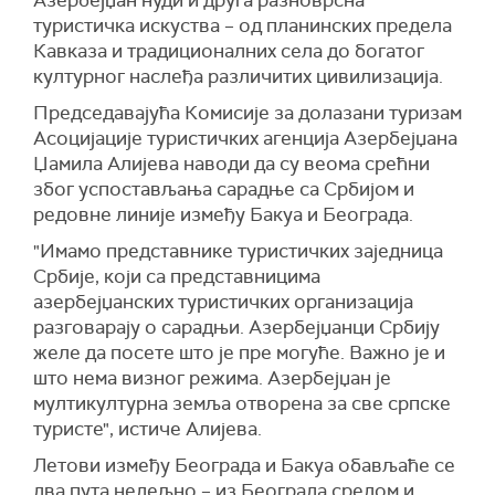
Азербејџан нуди и друга разноврсна
туристичка искуства – од планинских предела
Кавказа и традиционалних села до богатог
културног наслеђа различитих цивилизација.
Председавајућа Комисије за долазани туризам
Асоцијације туристичких агенција Азербејџана
Џамила Алијева наводи да су веома срећни
због успостављања сарадње са Србијом и
редовне линије између Бакуа и Београда.
"Имамо представнике туристичких заједница
Србије, који са представницима
азербејџанских туристичких организација
разговарају о сарадњи. Азербејџанци Србију
желе да посете што је пре могуће. Важно је и
што нема визног режима. Азербејџан је
мултикултурна земља отворена за све српске
туристе", истиче Алијева.
Летови између Београда и Бакуа обављаће се
два пута недељно – из Београда средом и