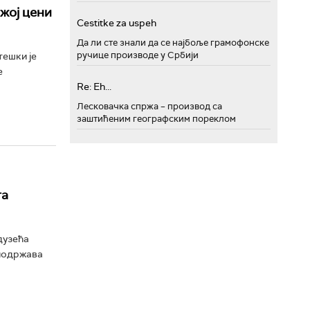
жој цени
Cestitke za uspeh
Да ли сте знали да се најбоље грамофонске
ручице производе у Србији
тешки је
е
Re: Eh...
Лесковачка спржа – производ са
заштићеним географским пореклом
га
дузећа
 подржава