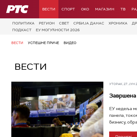
РТС
ВЕСТИ
СПОРТ
OKO
МАГАЗИН
ТВ
Р
ПОЛИТИКА
РЕГИОН
СВЕТ
СРБИЈА ДАНАС
ХРОНИКА
Д
ПОДКАСТ
ЕУ МОГУЋНОСТИ 2026
ВЕСТИ
УСПЕШНЕ ПРИЧЕ
ВИДЕО
ВЕСТИ
УТОРАК, 27. ЈУН 20
Завршена 
ЕУ недеља мо
панела, токо
бизнису, обра
Прочитај