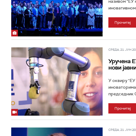
називом "ЕУ 
иновативном 
Прочитај
СРЕДА, 21. ЈУН 202
Уручена Е
нови јавн
У оквиру "ЕУ
иноваторима.
председник С
Прочитај
СРЕДА, 21. ЈУН 202