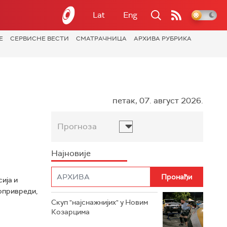
Lat
Eng
Е
СЕРВИСНЕ ВЕСТИ
СМАТРАЧНИЦА
АРХИВА РУБРИКА
петак, 07. август 2026.
Прогноза
Најновије
ија и
љопривреди,
Скуп "најснажнијих" у Новим
Козарцима