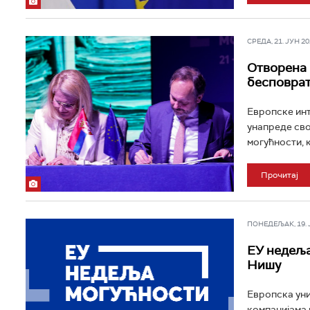
СРЕДА, 21. ЈУН 202
Отворена 
бесповра
Европске инт
унапреде сво
могућности, 
Прочитај
ПОНЕДЕЉАК, 19. ЈУ
ЕУ недеља 
Нишу
Европска уни
компанијама 