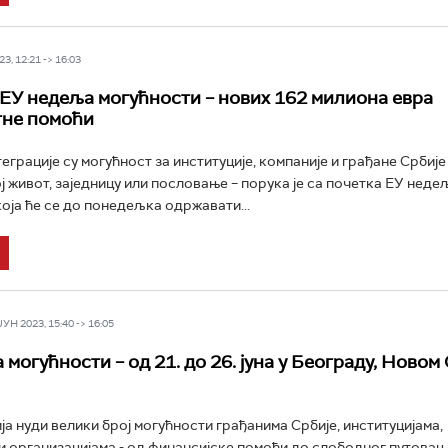
3, 12:21 -> 16:03
ЕУ недеља могућности – нових 162 милиона евра
тне помоћи
еграције су могућност за институције, компаније и грађане Србије
ј живот, заједницу или пословање – порука је са почетка ЕУ неде
која ће се до понедељка одржавати...
Н 2023, 15:40 -> 16:05
могућности – од 21. до 26. јуна у Београду, Новом 
ја нуди велики број могућности грађанима Србије, институцијама,
и организацијама - од финансијске помоћи до слободног путовањ