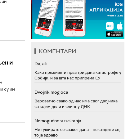
шци
КОМЕНТАРИ
љен и
Da, ali...
Како преживети прва три дана катастрофе у
Србији, и за шта нас припрема ЕУ
м
и су им
Dvojnik mog oca
Вероватно свако од нас има свог двојника
са којим дели и сличну ДНК
Nemogućnost tusiranja
Не туширате се сваког дана – не стидите се,
то је здраво