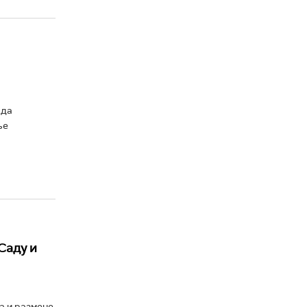
 да
ље
Саду и
а и размене