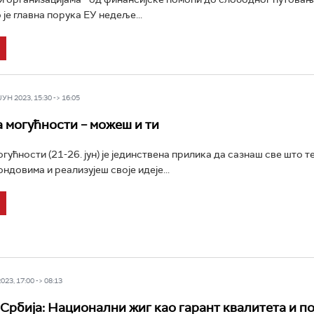
 је главна порука ЕУ недеље...
Н 2023, 15:30 -> 16:05
 могућности – можеш и ти
ућности (21-26. јун) је јединствена прилика да сазнаш све што т
ндовима и реализујеш своје идеје...
23, 17:00 -> 08:13
Србија: Национални жиг као гарант квалитета и п