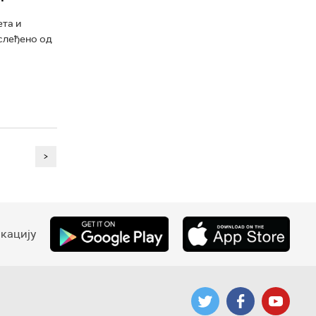
ета и
аслеђено од
>
кацију