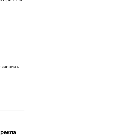
е занима о
орекла