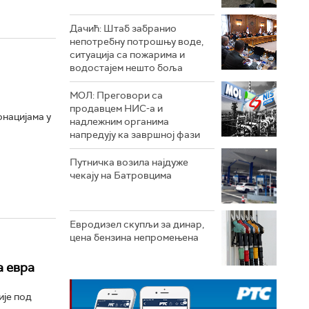
Дачић: Штаб забранио
непотребну потрошњу воде,
ситуација са пожарима и
водостајем нешто боља
МОЛ: Преговори са
продавцем НИС-а и
нацијама у
надлежним органима
напредују ка завршној фази
Путничка возила најдуже
чекају на Батровцима
Евродизел скупљи за динар,
цена бензина непромењена
а евра
ије под