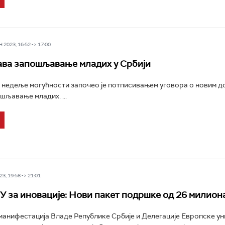
2023, 16:52 -> 17:00
ва запошљавање младих у Србији
 недеље могућности започео је потписивањем уговора о новим до
шљавање младих. ...
3, 19:58 -> 21:01
ЕУ за иновације: Нови пакет подршке од 26 милион
анифестација Владе Републике Србије и Делегације Европске ун