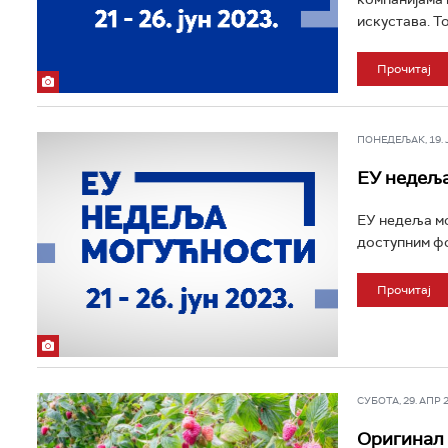
искустава. То
Прочитај
ПОНЕДЕЉАК, 19. ЈУ
ЕУ недеља
ЕУ недеља мог
доступним фо
Прочитај
СУБОТА, 29. АПР 20
Оригинал 