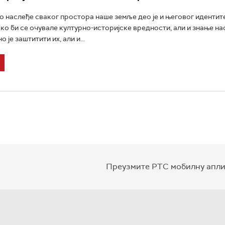
 наслеђе сваког простора наше земље део је и његовог идентит
ако би се очувале културно-историјске вредности, али и знање н
 је заштитити их, али и...
Преузмите РТС мобилну апли