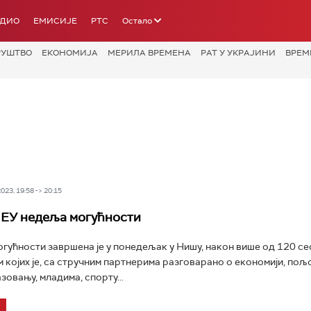
АДИО
ЕМИСИЈЕ
РТС
Остало
РУШТВО
ЕКОНОМИЈА
МЕРИЛА ВРЕМЕНА
РАТ У УКРАЈИНИ
ВРЕМ
23, 19:58 -> 20:15
ЕУ недеља могућности
гућности завршена је у понедељак у Нишу, након више од 120 сес
м којих је, са стручним партнерима разговарано о економији, по
зовању, младима, спорту...