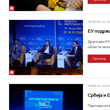
ЧЕТВРТАК, 22. ЈУН 
ЕУ подржа
Други дан ЕУ
области запо
Прочитај
СРЕДА, 21. ЈУН 202
Србија и 
Партнерска м