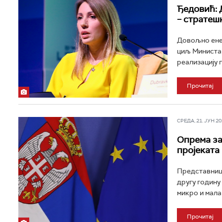
Ђедовић: 
– стратеш
Довољно енер
циљ Министар
реализацију 
Прочитај
СРЕДА, 21. ЈУН 202
Опрема за
пројеката
Представници
другу годину
микро и мала
Прочитај