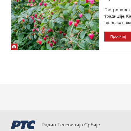
Гастрономско
традиције. К
предака важно
Прочитај
Радио Телевизија Србије