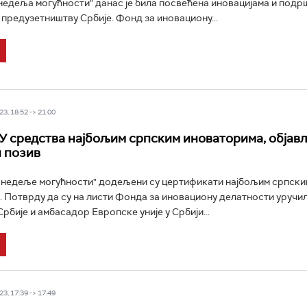
недеља могућности" данас је била посвећена иновацијама и подр
предузетништву Србије. Фонд за иновациону...
3, 18:52 -> 21:00
У средства најбољим српским иноваторима, објав
и позив
 недеље могућности" додељени су цертификати најбољим српски
 Потврду да су на листи Фонда за иновациону делатности уручил
рбије и амбасадор Европске уније у Србији...
3, 17:39 -> 17:49