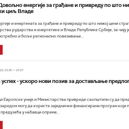
Довољно енергије за грађане и привреду по што ни
ки циљ Владе
гије и енергената за грађане и привреду по што нижој цени стра
ства рударства и енергетике и Владе Републике Србије, за чију ј
потребно и боље регионално повезивање...
3, 15:35 -> 15:37
 успех - ускоро нови позив за достављање предло
 Европске уније и Министарства привреде саопштили су да пре
 заредом могу да користе заједнички финансирани програм који
 предузећа у набавци опреме...