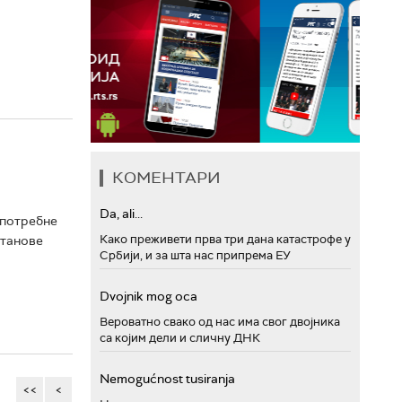
КОМЕНТАРИ
Da, ali...
епотребне
Како преживети прва три дана катастрофе у
станове
Србији, и за шта нас припрема ЕУ
Dvojnik mog oca
Вероватно свако од нас има свог двојника
са којим дели и сличну ДНК
Nemogućnost tusiranja
<<
<