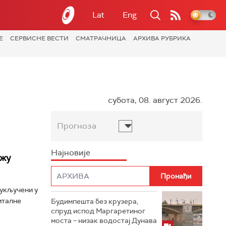
Lat
Eng
Е
СЕРВИСНЕ ВЕСТИ
СМАТРАЧНИЦА
АРХИВА РУБРИКА
субота, 08. август 2026.
Прогноза
Најновије
ажу
 укључени у
италне
Будимпешта без крузера,
спруд испод Маргаретиног
моста – низак водостај Дунава