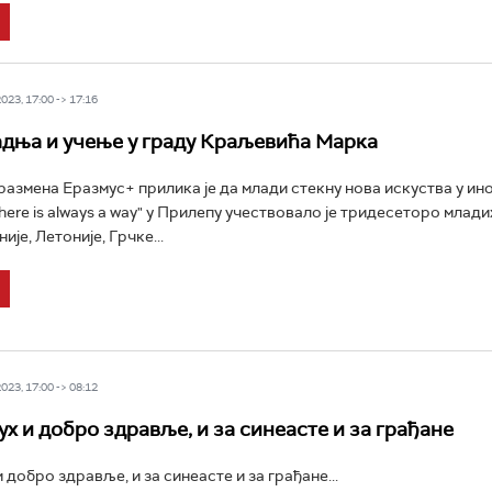
23, 17:00 -> 17:16
адња и учење у граду Краљевића Марка
азмена Еразмус+ прилика је да млади стекну нова искуства у ин
here is always a way" у Прилепу учествовало је тридесеторо млади
ије, Летоније, Грчке...
23, 17:00 -> 08:12
ух и добро здравље, и за синеасте и за грађане
 добро здравље, и за синеасте и за грађане...