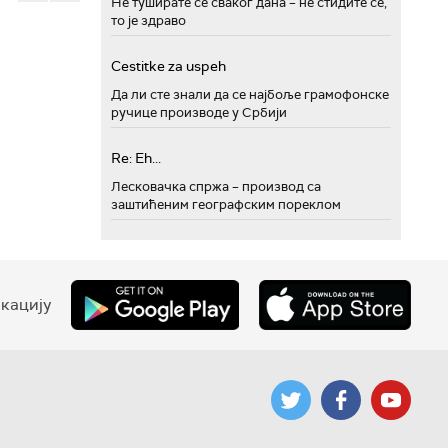
Не туширате се сваког дана – не стидите се,
то је здраво
Cestitke za uspeh
Да ли сте знали да се најбоље грамофонске
ручице производе у Србији
Re: Eh...
Лесковачка спржа – производ са
заштићеним географским пореклом
кацију