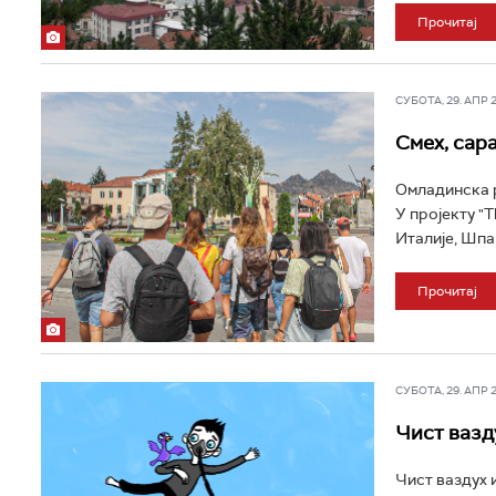
Прочитај
СУБОТА, 29. АПР 20
Смех, сар
Омладинска р
У пројекту "T
Италије, Шпан
Прочитај
СУБОТА, 29. АПР 20
Чист вазд
Чист ваздух и