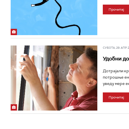
Прочитај
СУБОТА, 29. АПР 20
Удобни до
Дотрајали кр
потрошње ене
уведу мере е
Прочитај