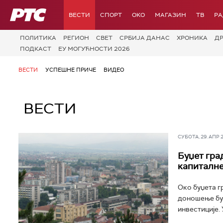
РТС
ВЕСТИ
СПОРТ
OKO
МАГАЗИН
ТВ
Р
ПОЛИТИКА
РЕГИОН
СВЕТ
СРБИЈА ДАНАС
ХРОНИКА
Д
ПОДКАСТ
ЕУ МОГУЋНОСТИ 2026
ВЕСТИ
УСПЕШНЕ ПРИЧЕ
ВИДЕО
ВЕСТИ
СУБОТА, 29. АПР 20
Буџет гра
капиталне
Око буџета г
доношење буџ
инвестиције. 