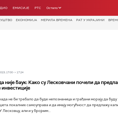
АДИО
ЕМИСИЈЕ
РТС
Остало
РУШТВО
ЕКОНОМИЈА
МЕРИЛА ВРЕМЕНА
РАТ У УКРАЈИНИ
ВРЕМ
23, 17:00 -> 17:24
да није баук: Како су Лесковчани почели да предл
 инвестиције
рада не би требало да буде непознаница и грађани морају да буду
ета локалних самоуправа и да имају могућност да предлажу кап
У Лесковцу, али и у бројним...