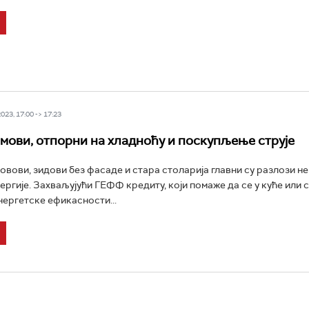
23, 17:00 -> 17:23
мови, отпорни на хладноћу и поскупљење струје
овови, зидови без фасаде и стара столарија главни су разлози н
ргије. Захваљујући ГЕФФ кредиту, који помаже да се у куће или 
нергетске ефикасности...