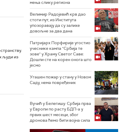
мења слику региона
Велимир Радојевић крв дао
стоти пут, из Института
упозоравају да су залихе
довољне за два дана
Патријарх Порфирије угостио
учеснике кампа "Србија те
остранству.
зове" у Храму Светог Саве:
х људи из
Дошли сте на корен онога што
јесмо
Угашен пожар у стану у Новом
Саду, нема повређених
Вучић у Белегишу: Србија прва
у Европи по расту БДП-а у
првих шест месеци, због
дронова ћемо бити војна сила