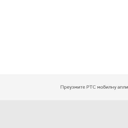
Преузмите РТС мобилну апли