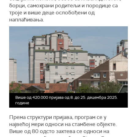
борци, самохрани родитељи и породице са
троје и више деце ослобођени од
наплаћивања.
Више од 420.000 пријава од 8. до 25. децембра 2025.
године
Према структури пријава, програм се у
највећој мери односи на стамбене објекте.
Више од 80 одсто захтева се односи на