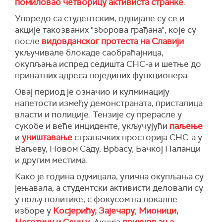
помиловао четворицу активиста странке
.
Упоредо са студентским, одвијале су се и
акције такозваних "зборова грађана", које су
после
видовданског протеста на Славији
укључивале блокаде саобраћајница,
окупљања испред седишта СНС-а и шетње до
приватних адреса појединих функционера.
Овај период је означио и кулминацију
напетости између демонстраната, присталица
власти и полиције. Тензије су прерасле у
сукобе и веће инциденте, укључујући
паљење
и
уништавање
страначких просторија СНС-а у
Ваљеву, Новом Саду, Врбасу, Бачкој Паланци
и другим местима.
Како је година одмицала, улична окупљања су
јењавала, а студентски активисти деловали су
у пољу политике, с фокусом на локалне
изборе у
Косјерићу, Зајечару
,
Мионици,