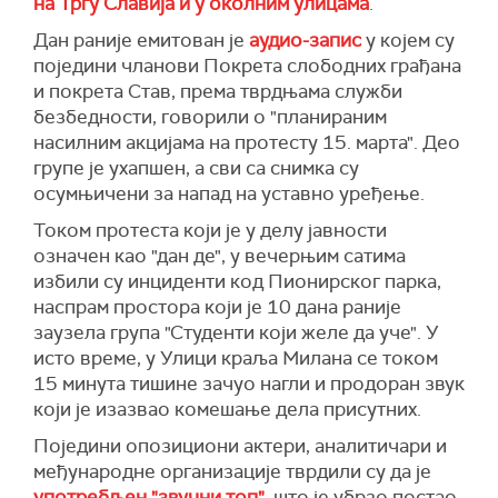
на Тргу Славија и у околним улицама
.
Дан раније емитован је
аудио-запис
у којем су
поједини чланови Покрета слободних грађана
и покрета Став, према тврдњама служби
безбедности, говорили о "планираним
насилним акцијама на протесту 15. марта". Део
групе је ухапшен, а сви са снимка су
осумњичени за напад на уставно уређење.
Током протеста који је у делу јавности
означен као "дан де", у вечерњим сатима
избили су инциденти код Пионирског парка,
наспрам простора који је 10 дана раније
заузела група "Студенти који желе да уче". У
исто време, у Улици краља Милана се током
15 минута тишине зачуо нагли и продоран звук
који је изазвао комешање дела присутних.
Поједини опозициони актери, аналитичари и
међународне организације тврдили су да је
употребљен "звучни топ"
, што је убрзо постао