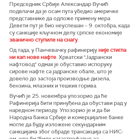
Председник Србије Александар Вучић
подвлачи да је осам пута убедио америчке
представнике да одложе примену мера.
Девети пут је био неуспешан – 9. октобра, када
су санкције кључном делу српске економије
званично ступиле на снагу
.
Од тада, у Панчевачку рафинерију
није стигла
ни кап нове нафте
. Хрватски "Јадрански
нафтовод" одмах је обуставио испоруку
сирове нафте са јадранске обале, што је
довело до застоја производње дизела,
бензина, млазних и тешких горива.
Вучић је 25. новембра упозорио да ће
Рафинерија бити принуђена да обустави рад у
наредном периоду. Упозорио је и да би
Народна банка Србије и комерцијалне банке
могле да буду изложене секундарним
санкцијама због обраде трансакција са НИС-
ом, што би "било катастрофално за