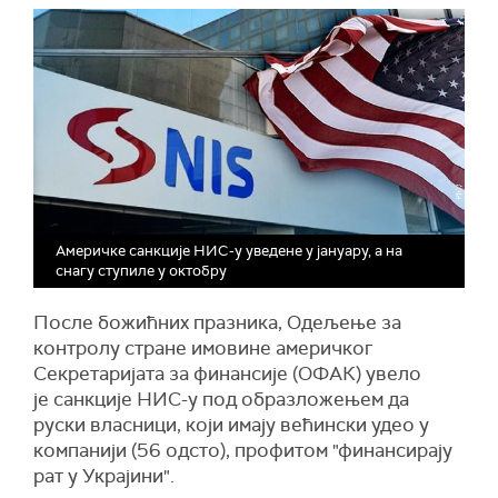
Америчке санкције НИС-у уведене у јануару, а на
снагу ступиле у октобру
После божићних празника, Одељење за
контролу стране имовине америчког
Секретаријата за финансије (ОФАК) увело
је санкције НИС-у под образложењем да
руски власници, који имају већински удео у
компанији (56 одсто), профитом "финансирају
рат у Украјини".