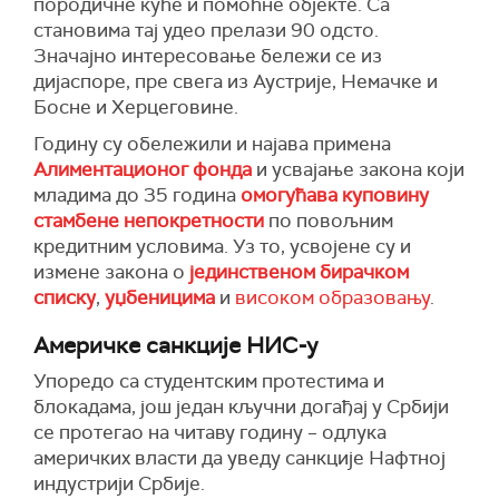
породичне куће и помоћне објекте. Са
становима тај удео прелази 90 одсто.
Значајно интересовање бележи се из
дијаспоре, пре свега из Аустрије, Немачке и
Босне и Херцеговине.
Годину су обележили и најава примена
Алиментационог фонда
и усвајање закона који
младима до 35 година
омогућава куповину
стамбене непокретности
по повољним
кредитним условима. Уз то, усвојене су и
измене закона о
јединственом бирачком
списку
,
уџбеницима
и
високом образовању
.
Америчке санкције НИС-у
Упоредо са студентским протестима и
блокадама, још један кључни догађај у Србији
се протегао на читаву годину – одлука
америчких власти да уведу санкције Нафтној
индустрији Србије.