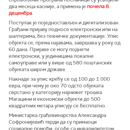
два месеца касније, а примена је
почела 8.
децембра
.
Поступак је поједностављен и дигитализован.
Грађани пријаву подносе електронски или на
шалтерима, без техничке документације. Упис
објекта се, према најавама, завршава у року од
60 дана. Пријаве се могу поднети
електронски, у јединицама локалне
самоуправе или у више од 580 поштанских
објеката широм државе.
Накнаде за упис крећу се од 100 до 1.000
евра, при чему је око 70 одсто објеката
сврстано у категорију најнижег трошка.
Магацини и економски објекти до 500
квадратних метара уписују се бесплатно.
Министарка грађевинарства Александра
Софронијевић тврди да су примаоци
социјалне помоћи, особе са инвалидитетом,