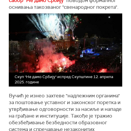
сабор "Не дамо Србију"
поводом формалног
оснивања такозваног "свенародног покрета".
Скуп "Не дамо Србију" испред Скупштине 12. априла
2025. године
Вучић је изнео захтеве "надлежним органима"
за поштовање уставног и законског поретка и
утврђивање одговорности за насиље и нападе
на грађане и институције. Такође је тражио
обезбеђивање безбедности образовног
система и спречавање незаконитих