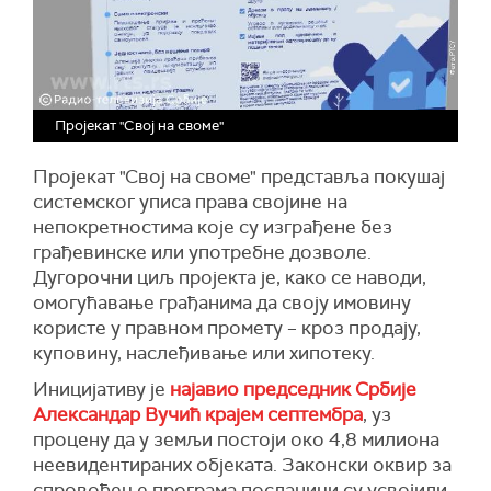
Пројекат "Свој на своме"
Пројекат "Свој на своме" представља покушај
системског уписа права својине на
непокретностима које су изграђене без
грађевинске или употребне дозволе.
Дугорочни циљ пројекта је, како се наводи,
омогућавање грађанима да своју имовину
користе у правном промету – кроз продају,
куповину, наслеђивање или хипотеку.
Иницијативу је
најавио председник Србије
Александар Вучић крајем септембра
, уз
процену да у земљи постоји око 4,8 милиона
неевидентираних објеката. Законски оквир за
спровођење програма посланици су усвојили