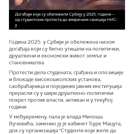
Догађаји који су обележили Србију у 2025. години –
од студентских протеста до америчких санкција НИС-
у
Година 2025. у Србији је обележена низом
догађаја који су битно утицали на политички,
друштвени и економски живот земље и
становништва.
Протести дела студената, грађана и опозиције
и блокаде високошколских установа,
саобраћајница и појединих јавних институција
прерасли су у шири друштвено-политички
покрет против власти, активан и у текућој
години.
У међувремену, пала је влада Милоша
Вучевића, заменио ју је кабинет Ђуре Мацута,
док су организација "Студенти који желе да