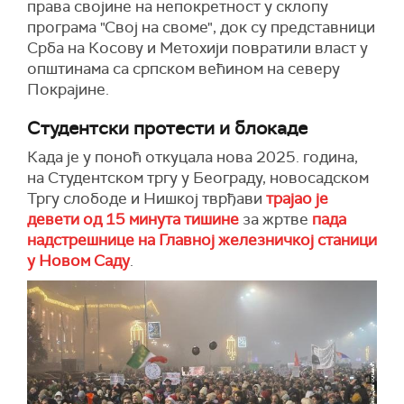
права својине на непокретност у склопу
програма "Свој на своме", док су представници
Срба на Косову и Метохији повратили власт у
општинама са српском већином на северу
Покрајине.
Студентски протести и блокаде
Када је у поноћ откуцала нова 2025. година,
на Студентском тргу у Београду, новосадском
Тргу слободе и Нишкој тврђави
трајао је
девети од 15 минута тишине
за жртве
пада
надстрешнице на Главној железничкој станици
у Новом Саду
.