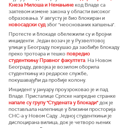
Кнеза Милоша и Немањине
код Владе са
захтевом измене закона у области високог
образовања. У августу је био блокиран и
новосадски суд
због "неоснованих хапшења".
Протесте и блокаде обележили су и бројни
инциденти. Један возач је у Рузвелтовој
улици у Београду покушао да заобиђе блокаду
преко тротоара и тешко
повредио
студенткињу Правног факултета
. На Новом
Београду, девојка је возилом оборила
студенткињу из редарске службе,
покушавајући да пробије колону.
Инцидент у јануару проузроковао је и пад
Владе. Присталице Српске напредне странке
напале су групу "Студената у блокади"
док је
постављала налепнице у близини просторија
СНС-а у Новом Саду. Једној студенткињи је
дислоцирана вилица, док је четворо њених