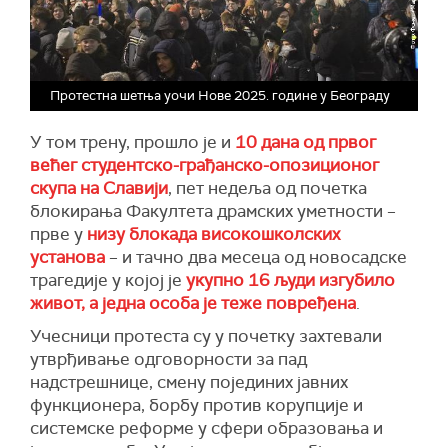
Протестна шетња уочи Нове 2025. године у Београду
У том трену, прошло је и
10 дана од првог
већег студентско-грађанско-опозиционог
скупа на Славији
, пет недеља од почетка
блокирања Факултета драмских уметности –
прве у
низу блокада високошколских
установа
– и тачно два месеца од новосадске
трагедије у којој је
укупно 16 људи изгубило
живот, а једна особа је теже повређена
.
Учесници протеста су у почетку захтевали
утврђивање одговорности за пад
надстрешнице, смену појединих јавних
функционера, борбу против корупције и
системске реформе у сфери образовања и