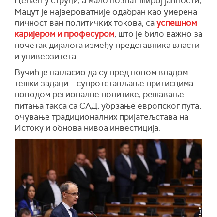
Цењен у струци, а мало познат широј јавности,
Мацут је највероватније одабран као умерена
личност ван политичких токова, са
успешном
каријером и професуром
, што је било важно за
почетак дијалога између представника власти
и универзитета.
Вучић је нагласио да су пред новом владом
тешки задаци – супротстављање притисцима
поводом регионалне политике, решавање
питања такса са САД, убрзање европског пута,
очување традиционалних пријатељстава на
Истоку и обнова нивоа инвестиција.