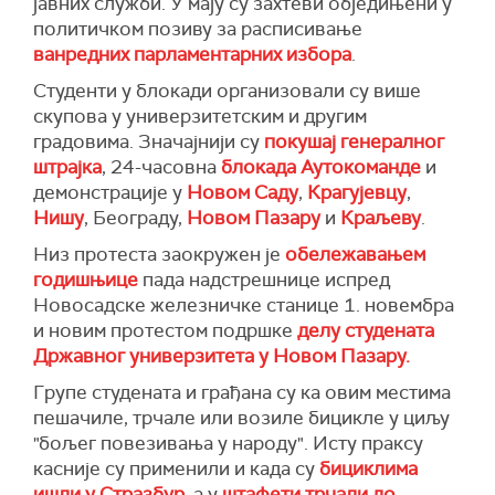
јавних служби. У мају су захтеви обједињени у
политичком позиву за расписивање
ванредних парламентарних избора
.
Студенти у блокади организовали су више
скупова у универзитетским и другим
градовима. Значајнији су
покушај генералног
штрајка
, 24-часовна
блокада Аутокоманде
и
демонстрације у
Новом Саду
,
Крагујевцу
,
Нишу
, Београду,
Новом Пазару
и
Краљеву
.
Низ протеста заокружен је
обележавањем
годишњице
пада надстрешнице испред
Новосадске железничке станице 1. новембра
и новим протестом подршке
делу студената
Државног универзитета у Новом Пазару.
Групе студената и грађана су ка овим местима
пешачиле, трчале или возиле бицикле у циљу
"бољег повезивања у народу". Исту праксу
касније су применили и када су
бициклима
ишли у Стразбур
, а у
штафети трчали до