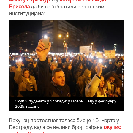
Брисела
да би се "обратили европским
институцијама".
Скуп "Студената у блокади" у Новом Саду у фебруару
2025. године
Врхунац протестног таласа био је 15. марта у
Београду, када се велики број грађана
окупио