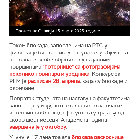
Протест на Славији 15. марта 2025. године
Током блокада, запосленима на РТС-у
физички је био онемогућен улазак у објекте, а
непознате особе објавиле су на јавним
површинама
"потернице" са фотографијама
неколико новинара и уредника
. Конкурс за
РЕМ је
расписан 28. априла
, када су блокаде и
окончане.
Повратак студената на наставу на факултетима
започет је у мају, што је означило окончање
интензивних блокада факултета у трајању од
скоро шест месеци. Академска година
завршена је у октобру
.
У јуну је 17 дана трајала
блокада раскрснице