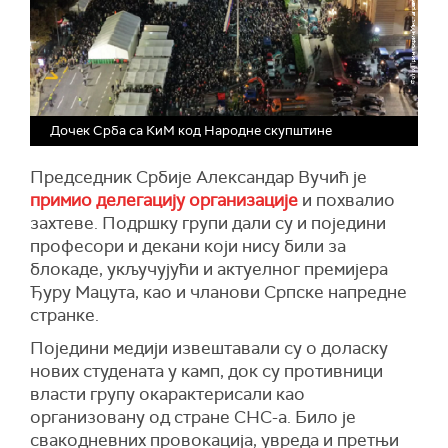
Дочек Срба са КиМ код Народне скупштине
Председник Србије Александар Вучић је
примио делегацију организације
и похвалио
захтеве. Подршку групи дали су и поједини
професори и декани који нису били за
блокаде, укључујући и актуелног премијера
Ђуру Мацута, као и чланови Српске напредне
странке.
Поједини медији извештавали су о доласку
нових студената у камп, док су противници
власти групу окарактерисали као
организовану од стране СНС-а. Било је
свакодневних провокација, увреда и претњи