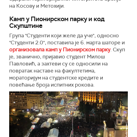
на Косову и Метохији.
Камп у Пионирском парку и код
Скупштине
Група "Студенти који желе да уче", односно
"Студенти 2.0", поставила је 6. марта шаторе и
организовала камп у Пионирском парку
. Скуп
је, званично, пријавио студент Милош
Павловић, а захтеви су се односили на
повратак наставе на факултетима,
мораторијум на студентске кредите и
повећање броја испитних рокова.