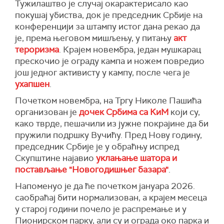
Тужилаштво је случај окарактерисало као
покушај убиства, док је председник Србије на
конференцији за штампу истог дана рекао да
је, према његовом мишљењу, у питању
акт
тероризма
. Крајем новембра, један мушкарац
прескочио је ограду кампа и ножем повредио
још једног активисту у кампу, после чега је
ухапшен
.
Почетком новембра, на Тргу Николе Пашића
организован је
дочек Србима са КиМ
који су,
како тврде, пешачили из јужне покрајине да би
пружили подршку Вучићу. Пред Нову годину,
председник Србије је у обраћњу испред
Скупштине најавио
уклањање шатора и
постављање "Новогодишњег базара"
.
Напоменуо је да ће почетком јануара 2026.
саобраћај бити нормализован, а крајем месеца
у старој години почело је распремање и у
Пионирском парку, али су и ограда око парка и