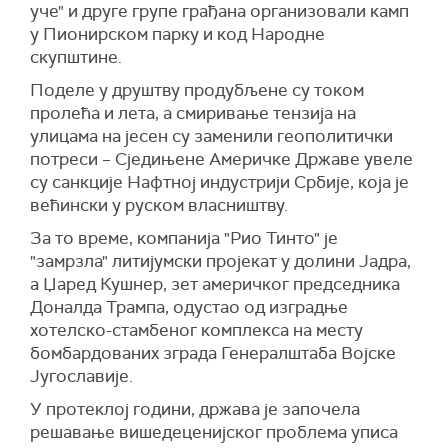
уче" и друге групе грађана организовали камп
у Пионирском парку и код Народне
скупштине.
Поделе у друштву продубљене су током
пролећа и лета, а смиривање тензија на
улицама на јесен су заменили геополитички
потреси – Сједињене Америчке Државе увеле
су санкције Нафтној индустрији Србије, која је
већински у руском власништву.
За то време, компанија "Рио Тинто" је
"замрзла" литијумски пројекат у долини Јадра,
а Џаред Кушнер, зет америчког председника
Доналда Трампа, одустао од изградње
хотелско-стамбеног комплекса на месту
бомбардованих зграда Генералштаба Војске
Југославије.
У протеклој години, држава је започела
решавање вишедеценијског проблема уписа