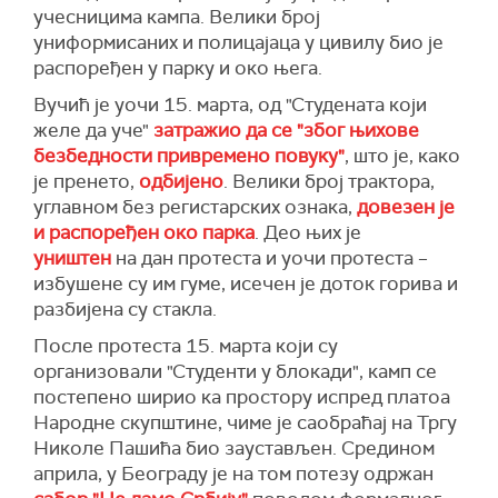
учесницима кампа. Велики број
униформисаних и полицајаца у цивилу био је
распоређен у парку и око њега.
Вучић је уочи 15. марта, од "Студената који
желе да уче"
затражио да се "због њихове
безбедности привремено повуку"
, што је, како
је пренето,
одбијено
. Велики број трактора,
углавном без регистарских ознака,
довезен је
и распоређен око парка
. Део њих је
уништен
на дан протеста и уочи протеста –
избушене су им гуме, исечен је доток горива и
разбијена су стакла.
После протеста 15. марта који су
организовали "Студенти у блокади", камп се
постепено ширио ка простору испред платоа
Народне скупштине, чиме је саобраћај на Тргу
Николе Пашића био заустављен. Средином
априла, у Београду је на том потезу одржан