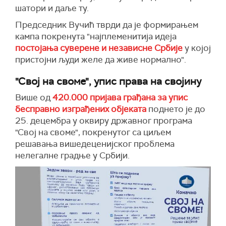
шатори и даље ту.
Председник Вучић тврди да је формирањем
кампа покренута "најплеменитија идеја
постојања суверене и независне Србије
у којој
пристојни људи желе да живе нормално".
"Свој на своме", упис права на својину
Више од
420.000 пријава грађана за упис
бесправно изграђених објеката
поднето је до
25. децембра у оквиру државног програма
"Свој на своме", покренутог са циљем
решавања вишедеценијског проблема
нелегалне градње у Србији.