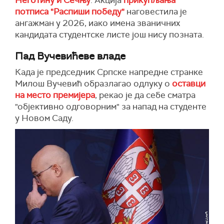
Неготину и Сечњу
. Акција
прикупљања
потписа "Распиши победу"
наговестила је
ангажман у 2026, иако имена званичних
кандидата студентске листе још нису позната.
Пад Вучевићеве владе
Када је председник Српске напредне странке
Милош Вучевић образлагао одлуку о
оставци
на место премијера
, рекао је да себе сматра
"објективно одговорним" за напад на студенте
у Новом Саду.