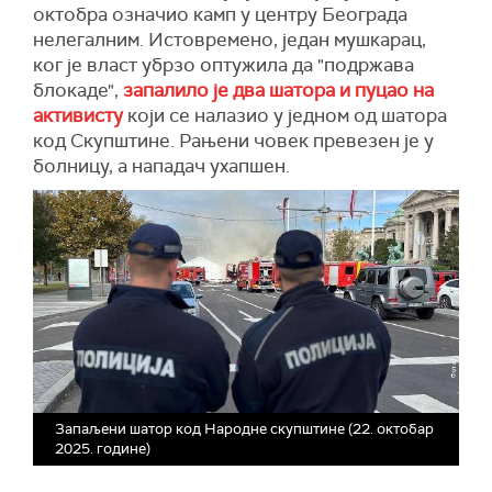
октобра означио камп у центру Београда
нелегалним. Истовремено, један мушкарац,
ког је власт убрзо оптужила да "подржава
блокаде",
запалило је два шатора и пуцао на
активисту
који се налазио у једном од шатора
код Скупштине. Рањени човек превезен је у
болницу, а нападач ухапшен.
Запаљени шатор код Народне скупштине (22. октобар
2025. године)