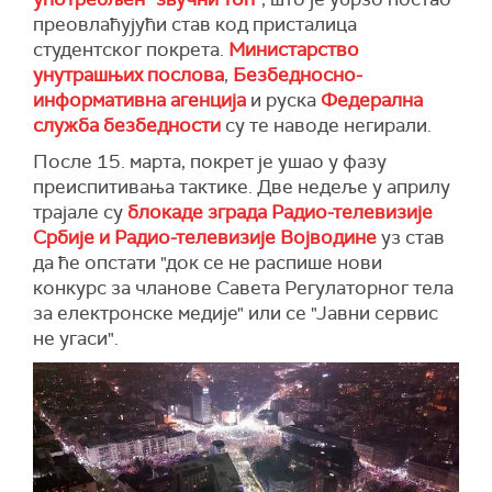
преовлаћујући став код присталица
студентског покрета.
Министарство
унутрашњих послова
,
Безбедносно-
информативна агенција
и руска
Федерална
служба безбедности
су те наводе негирали.
После 15. марта, покрет је ушао у фазу
преиспитивања тактике. Две недеље у априлу
трајале су
блокаде зграда Радио-телевизије
Србије и Радио-телевизије Војводине
уз став
да ће опстати "док се не распише нови
конкурс за чланове Савета Регулаторног тела
за електронске медије" или се "Јавни сервис
не угаси".