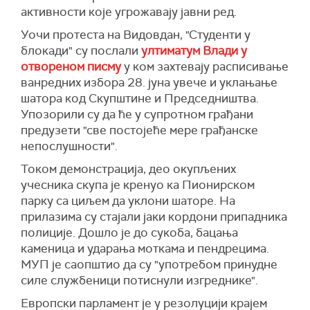
активности које угрожавају јавни ред.
Уочи протеста на Видовдан, "Студенти у
блокади" су послали
ултиматум Влади у
отвореном писму
у ком захтевају расписивање
ванредних избора 28. јуна увече и уклањање
шатора код Скупштине и Председништва.
Упозорили су да ће у супротном грађани
предузети "све постојеће мере грађанске
непослушности".
Током демонстрација, део окупљених
учесника скупа је кренуо ка Пионирском
парку са циљем да уклони шаторе. На
прилазима су стајали јаки кордони припадника
полиције. Дошло је до сукоба, бацања
каменица и ударања моткама и пендрецима.
МУП је саопштио да су "употребом принудне
силе службеници потиснули изгреднике".
Европски парламент је у резолуцији крајем