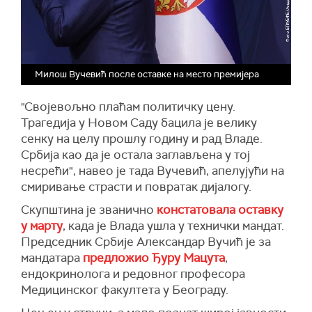
Милош Вучевић после оставке на место премијера
"Својевољно плаћам политичку цену.
Трагедија у Новом Саду бацила је велику
сенку на целу прошлу годину и рад Владе.
Србија као да је остала заглављена у тој
несрећи", навео је тада Вучевић, апелујући на
смиривање страсти и повратак дијалогу.
Скупштина је званично
констатовала оставку
у марту
, када је Влада ушла у технички мандат.
Председник Србије Александар Вучић је за
мандатара
предложио Ђуру Мацута
,
ендокринолога и редовног професора
Медицинског факултета у Београду.