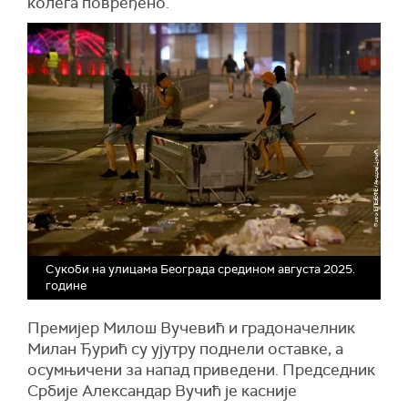
колега повређено.
Сукоби на улицама Београда средином августа 2025.
године
Премијер Милош Вучевић и градоначелник
Милан Ђурић су ујутру поднели оставке, а
осумњичени за напад приведени. Председник
Србије Александар Вучић је касније