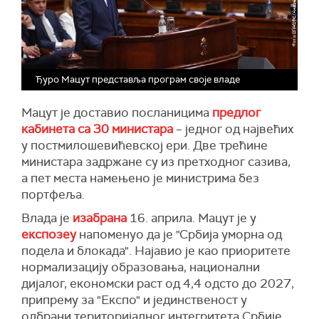
Ђуро Мацут представља програм своје владе
Мацут је доставио посланицима
предлог
кабинета са 30 министара
– једног од највећих
у постмилошевићевској ери. Две трећине
министара задржане су из претходног сазива,
а пет места намењено је министрима без
портфеља.
Влада је
изабрана
16. априла. Мацут је у
експозеу
напоменуо да је "Србија уморна од
подела и блокада". Најавио је као приоритете
нормализацију образовања, национални
дијалог, економски раст од 4,4 одсто до 2027,
припрему за "Експо" и јединственост у
одбрани територијалног интегритета Србије