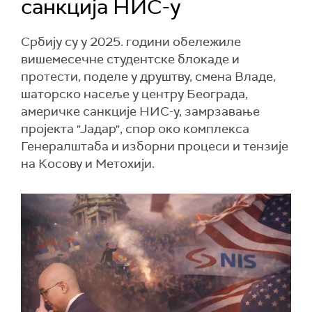
санкција НИС-у
Србију су у 2025. години обележиле
вишемесечне студентске блокаде и
протести, поделе у друштву, смена Владе,
шаторско насеље у центру Београда,
америчке санкције НИС-у, замрзавање
пројекта "Јадар", спор око комплекса
Генералштаба и изборни процеси и тензије
на Косову и Метохији.