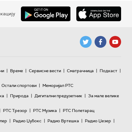
кацију
|
|
|
|
|
ни
Време
Сервисне вести
Сматрачница
Подкаст
|
Остали спортови
Меморијал РТС
|
|
|
ка
Природа
Дигитални предузетник
За мале велике
|
|
|
РТС Трезор
РТС Музика
РТС Полетарац
|
|
|
|
лер
Радио Џубокс
Радио Вртешка
Радио Џезер