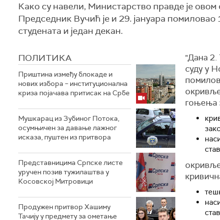
Како су навели, Министарство правде је овом
Председник Вучић је и 29. јануара помиловао 
студената и један декан.
ПОЛИТИКА
"Дана 2.
суду у 
Приштина између блокаде и
помилова
нових избора – институционална
окривље
криза појачава притисак на Србе
гоњења 
кри
Мушкарац из Зубиног Потока,
осумњичен за давање лажног
зак
исказа, пуштен из притвора
нас
став
Представницима Српске листе
окривље
уручен позив тужилаштва у
кривичн
Косовској Митровици
тешк
нас
Продужен притвор Хашиму
став
Тачију у предмету за ометање