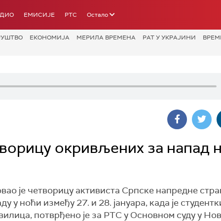
АДИО
ЕМИСИЈЕ
РТС
Остало
РУШТВО
ЕКОНОМИЈА
МЕРИЛА ВРЕМЕНА
РАТ У УКРАЈИНИ
ВРЕМ
ворицу окривљених за напад 
ао је четворицу активиста Српске напредне стран
у у ноћи између 27. и 28. јануара, када је студент
илица, потврђено је за РТС у Основном суду у Нов