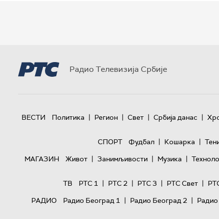
Радио Телевизија Србије
|
|
|
|
ВЕСТИ
Политика
Регион
Свет
Србија данас
Хр
|
|
СПОРТ
Фудбал
Кошарка
Тен
|
|
|
МАГАЗИН
Живот
Занимљивости
Музика
Техноло
|
|
|
|
ТВ
РТС 1
РТС 2
РТС 3
РТС Свет
РТ
|
|
РАДИО
Радио Београд 1
Радио Београд 2
Радио