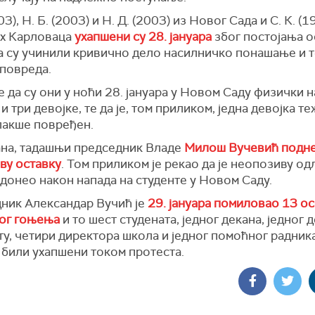
03), Н. Б. (2003) и Н. Д. (2003) из Новог Сада и С. К. (1
х Карловаца
ухапшени су 28. јануара
због постојања 
а су учинили кривично дело насилничко понашање и 
 повреда.
 да су они у ноћи 28. јануара у Новом Саду физички 
и три девојке, те да је, том приликом, једна девојка теж
лакше повређен.
ана, тадашњи председник Владе
Милош Вучевић подне
ву оставку
. Том приликом је рекао да је неопозиву од
донео након напада на студенте у Новом Саду.
ник Александар Вучић је
29. јануара помиловао 13 о
ог гоњења
и то шест студената, једног декана, једног 
у, четири директора школа и једног помоћног радник
у били ухапшени током протеста.