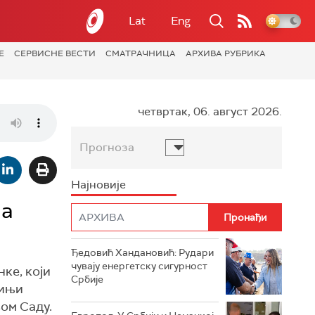
Lat
Eng
Е
СЕРВИСНЕ ВЕСТИ
СМАТРАЧНИЦА
АРХИВА РУБРИКА
четвртак, 06. август 2026.
Прогноза
Најновије
на
Ђедовић Хандановић: Рудари
чувају енергетску сигурност
ке, који
Србије
кињи
ом Саду.