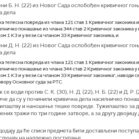
ни Б. Н. (22) из Новог Сада ослобођен кривичног го
а дела
а телесна повреда из члана 121 став 1 Кривичног законика и
илничко понашање из члана 344 став 2 Кривичног законика у 
ом 1 КЗ и у вези са чланом 33 Кривичног законика, и
ни Д. Н. (22) из Новог Сада ослобођен кривичног го
а дела
а телесна повреда из члана 121 став 1 Кривичног законика и
илничко понашање из члана 344 став 2 Кривичног законика у 
ом 1 КЗ и у вези са чланом 33 Кривичног законика", наводи се
овору Основног суда за РТС.
се води против С. К. (30), Н. Д. (22), Н. Б. (22) и Д. Р. (
иче да су у починили кривична дела насилничко пона
илаштву и наношење тешке повреде. Тужилаштво за д
них тражи по три године затворе, а за другу двојицу 
додају да ће списи предмета бити достављени поступа
 случају на надлежно поступање.