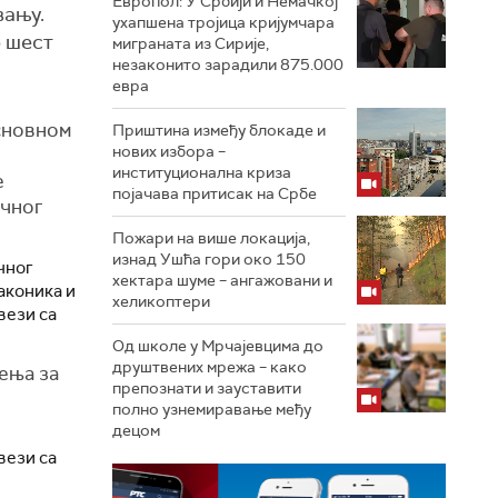
Европол: У Србији и Немачкој
вању.
ухапшена тројица кријумчара
о шест
миграната из Сирије,
незаконито зарадили 875.000
евра
Основном
Приштина између блокаде и
нових избора –
институционална криза
е
појачава притисак на Србе
ичног
Пожари на више локација,
изнад Ушћа гори око 150
чног
хектара шуме – ангажовани и
аконика и
хеликоптери
вези са
Од школе у Мрчајевцима до
друштвених мрежа – како
ења за
препознати и зауставити
полно узнемиравање међу
децом
вези са