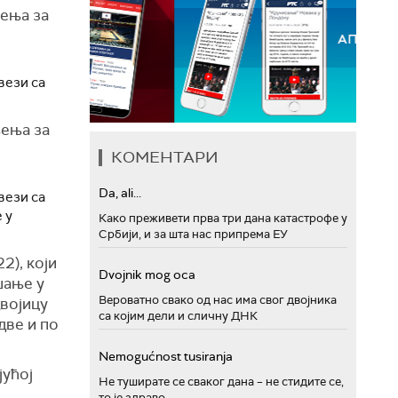
њења за
вези са
њења за
КОМЕНТАРИ
Da, ali...
вези са
 у
Како преживети прва три дана катастрофе у
Србији, и за шта нас припрема ЕУ
22), који
Dvojnik mog oca
шање у
Вероватно свако од нас има свог двојника
војицу
са којим дели и сличну ДНК
две и по
Nemogućnost tusiranja
јућој
Не туширате се сваког дана – не стидите се,
то је здраво