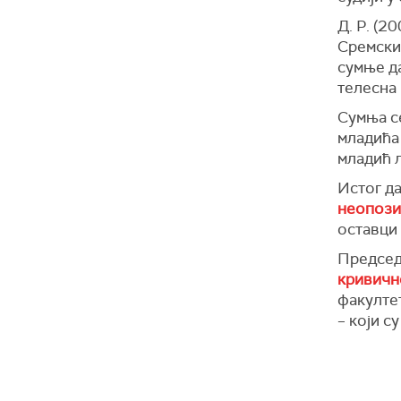
Д. Р. (20
Сремски
сумње д
телесна
Сумња се
младића 
младић 
Истог д
неопози
оставци 
Председ
кривичн
факултет
– који с