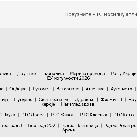
Преузмите РТС мобилну апли
|
|
|
|
оника
Друштво
Економија
Мерила времена
Рат у Украји
ЕУ могућности 2026
|
|
|
|
|
|
ис
Одбојка
Рукомет
Ватерполо
Атлетика
Ауто-мото
|
|
|
|
|
гијa
Путујемо
Свет познатих
Здравље
Филм и ТВ
Нау
|
хероје
Наизглед здрав
|
|
|
|
С Наука
РТС Драма
РТС Живот
РТС Класика
РТС Коло
|
|
|
 Београд 3
Београд 202
Радио Плетеница
Радио Рокенро
Архив