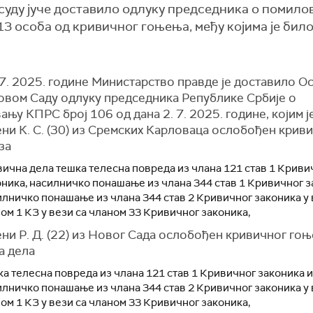
 суду јуче доставило одлуку председника о помило
13 особа од кривичног гоњења, међу којима је бил
 7. 2025. године Министарство правде је доставило 
Новом Саду одлуку председника Републике Србије о
њу КПРС број 106 од дана 2. 7. 2025. године, којим ј
ни К. С. (30) из Сремских Карловаца ослобођен крив
за
вична дела тешка телесна повреда из члана 121 став 1 Криви
оника, насилничко понашање из члана 344 став 1 Кривичног з
илничко понашање из члана 344 став 2 Кривичног законика у 
ом 1 КЗ у вези са чланом 33 Кривичног законика,
ни Р. Д. (22) из Новог Сада ослобођен кривичног гоњ
а дела
а телесна повреда из члана 121 став 1 Кривичног законика и
илничко понашање из члана 344 став 2 Кривичног законика у 
ом 1 КЗ у вези са чланом 33 Кривичног законика,