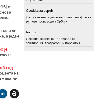
995) из
Cestitke za uspeh
основа
тешка
Да ли сте знали да се најбоље грамофонске
ручице производе у Србији
напали два
Re: Eh...
е, а један
Лесковачка спржа – производ са
заштићеним географским пореклом
о је
луку о
соба од
доцента на
а у школи