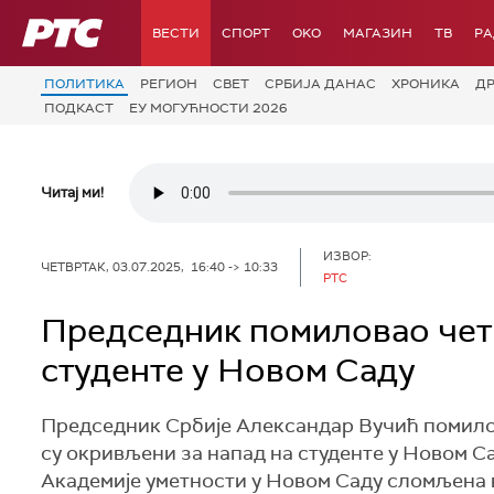
РТС
ВЕСТИ
СПОРТ
OKO
МАГАЗИН
ТВ
Р
ПОЛИТИКА
РЕГИОН
СВЕТ
СРБИЈА ДАНАС
ХРОНИКА
Д
ПОДКАСТ
ЕУ МОГУЋНОСТИ 2026
Читај ми!
ИЗВОР:
ЧЕТВРТАК, 03.07.2025, 16:40 -> 10:33
РТС
Председник помиловао чет
студенте у Новом Саду
Председник Србије Александар Вучић помилов
су окривљени за напад на студенте у Новом Сад
Академије уметности у Новом Саду сломљена в