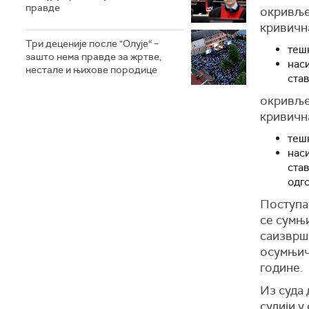
правде
окривље
кривичн
Три деценије после "Олује“ –
тешк
зашто нема правде за жртве,
нас
нестале и њихове породице
став
окривље
кривичн
тешк
нас
став
одг
Поступак 
се сумњ
саизврш
осумњиче
године.
Из суда 
судији у