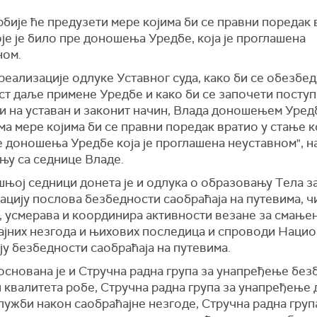
бије ће предузети мере којима би се правни поредак 
је је било пре доношења Уредбе, која је проглашена
ном.
реализације одлуке Уставног суда, како би се обезбе
ст даље примене Уредбе и како би се започети посту
и на уставан и законит начин, Влада доношењем Уред
а мере којима би се правни поредак вратио у стање ко
 доношења Уредбе која је проглашена неуставном", н
њу са седнице Владе.
њој седници донета је и одлука о
образовању
Т
ела з
ацију послова безбедности саобраћаја на путевим
а,
ч
, усмерава и координира активности везане за смање
ајних незгода и њихових последица и спроводи
Н
ацио
ју безбедности cao
б
paћaja на
путевима.
основана је и
Стручна радна група за унапређење без
и квалитета робе, Стручна радна група за унапређење
лужби након саобраћајне незгоде, Стручна радна груп