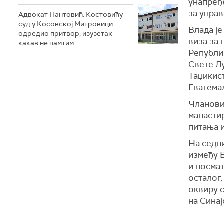
унапређ
за упра
Адвокат Пантовић: Костовићу
суд у Косовској Митровици
Влада је
одредио притвор, изузетак
виза за
какав не памтим
Републи
Свете Л
Таџикис
Гватема
Чланови
манасти
питања 
На седни
између
и посма
осталог
оквиру 
на Сина