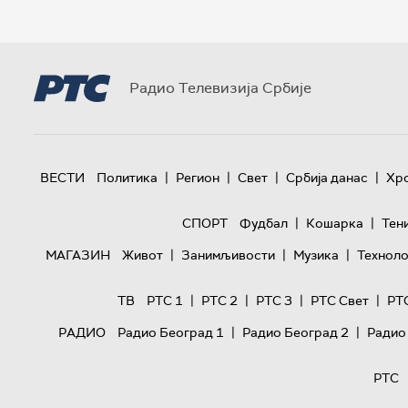
Радио Телевизија Србије
|
|
|
|
ВЕСТИ
Политика
Регион
Свет
Србија данас
Хр
|
|
СПОРТ
Фудбал
Кошарка
Тен
|
|
|
МАГАЗИН
Живот
Занимљивости
Музика
Техноло
|
|
|
|
ТВ
РТС 1
РТС 2
РТС 3
РТС Свет
РТ
|
|
РАДИО
Радио Београд 1
Радио Београд 2
Радио
РТС