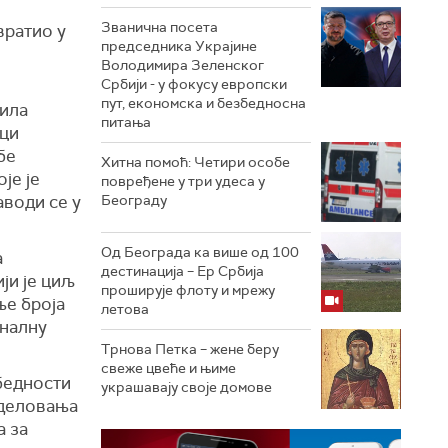
Званична посета
вратио у
председника Украјине
Володимира Зеленског
Србији - у фокусу европски
пут, економска и безбедносна
дила
питања
пци
бе
Хитна помоћ: Четири особе
је је
повређене у три удеса у
аводи се у
Београду
Од Београда ка више од 100
а
дестинација – Ер Србија
ији је циљ
проширује флоту и мрежу
ње броја
летова
налну
Трнова Петка – жене беру
свеже цвеће и њиме
бедности
украшавају своје домове
 деловања
а за