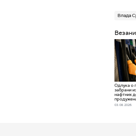
Влада С
Везани
Одлука о 
забрани и
нафтних д
продужена
03. 08. 2026.