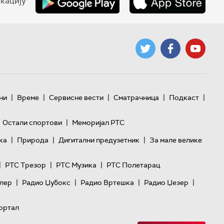
кацију
|
|
|
|
|
ни
Време
Сервисне вести
Сматрачница
Подкаст
|
Остали спортови
Меморијал РТС
|
|
|
ка
Природа
Дигитални предузетник
За мале велике
|
|
|
РТС Трезор
РТС Музика
РТС Полетарац
|
|
|
|
лер
Радио Џубокс
Радио Вртешка
Радио Џезер
ортал