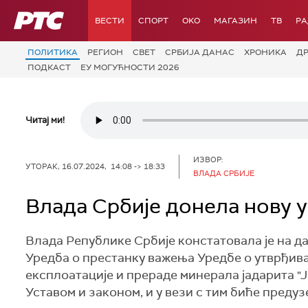
РТС
ВЕСТИ
СПОРТ
OKO
МАГАЗИН
ТВ
Р
ПОЛИТИКА
РЕГИОН
СВЕТ
СРБИЈА ДАНАС
ХРОНИКА
Д
ПОДКАСТ
ЕУ МОГУЋНОСТИ 2026
Читај ми!
ИЗВОР:
УТОРАК, 16.07.2024, 14:08 -> 18:33
ВЛАДА СРБИЈЕ
Влада Србије донела нову у
Влада Републике Србије констатовала је на д
Уредба о престанку важења Уредбе о утврђива
експлоатације и прераде минерала јадарита "Ја
Уставом и законом, и у вези с тим биће предуз