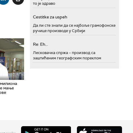
то је здраво
Cestitke za uspeh
Да ли сте знали да се најбоље грамофонске
ручице производе у Србији
Re: Eh...
Лесковачка спржа – производ са
заштићеним географским пореклом
 милиона
ће мање
ове