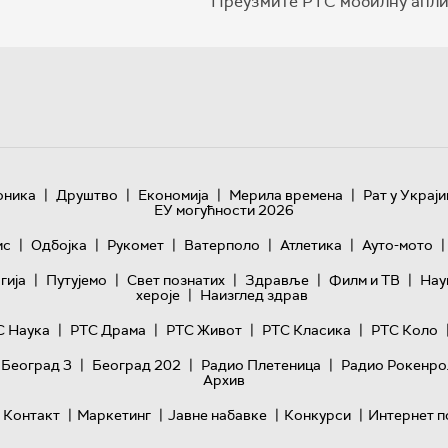
Преузмите РТС мобилну апли
|
|
|
|
оника
Друштво
Економија
Мерила времена
Рат у Украји
ЕУ могућности 2026
|
|
|
|
|
|
ис
Одбојка
Рукомет
Ватерполо
Атлетика
Ауто-мото
|
|
|
|
|
гијa
Путујемо
Свет познатих
Здравље
Филм и ТВ
Нау
|
хероје
Наизглед здрав
|
|
|
|
С Наука
РТС Драма
РТС Живот
РТС Класика
РТС Коло
|
|
|
 Београд 3
Београд 202
Радио Плетеница
Радио Рокенро
Архив
|
|
|
|
Контакт
Маркетинг
Јавне набавке
Конкурси
Интернет п