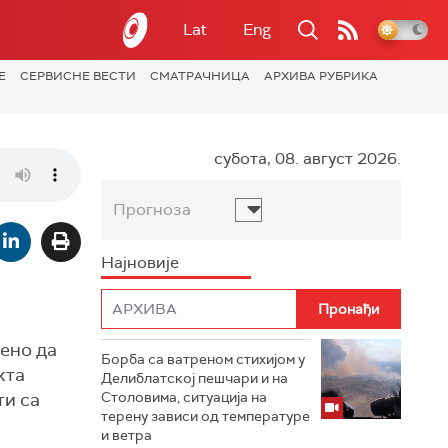
Lat
Eng
Е
СЕРВИСНЕ ВЕСТИ
СМАТРАЧНИЦА
АРХИВА РУБРИКА
субота, 08. август 2026.
Прогноза
Најновије
ђено да
Борба са ватреном стихијом у
кта
Делиблатској пешчари и на
ти са
Столовима, ситуација на
терену зависи од температуре
и ветра