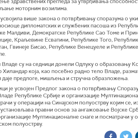
ење здравствених прегледа за утврђивања способнос
вљање моторним возилима.
 усвојила више закона о
потврђивању споразума о ук
 носиоце дипломатских и службених пасоша
из Републи
ке Малдиви, Демократске Републике Сао Томе и Прин
уције, Краљевине Есватини, Републике Того, Републи
тан, Гвинеје Бисао, Републике Венецуеле и Републик
ле.
 Владе су на седници донели Одлуку о образовању
К
р Хиландар која
,
као посебно радно тело Владе
,
разма
и даје предлоге, мишљ
е
ња и стручна образложења.
ци је усвојен Предлог з
акона о потврђивању
С
пораз
В
ладе
Р
епублике
С
рбије и
о
рганизације Мултинациона
трачи
у
операцији на
С
инајском полуострву
којим се, 
,
установљава правни основ за ангажовање Војске Срб
организације Мултинационалне снаге и посматрачи у 
јском полуострву
.