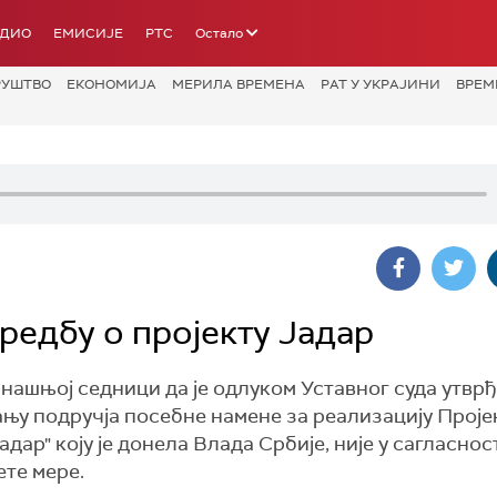
АДИО
ЕМИСИЈЕ
РТС
Остало
РУШТВО
ЕКОНОМИЈА
МЕРИЛА ВРЕМЕНА
РАТ У УКРАЈИНИ
ВРЕМ
редбу о пројекту Јадар
анашњој седници да је одлуком Уставног суда утвр
њу подручја посебне намене за реализацију Проје
дар" коју је донела Влада Србије, није у сагласнос
ете мере.