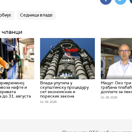
рбије
Седница владе
 чланци
привременој
Влада упутила у
Мацут: Око три
звоза нафте и
скупштинску процедуру
грађана плаћа
еривата
сет економских и
доплате за лек
 до 31. августа
пореских закона
01. 08. 2026.
01. 08. 2026.