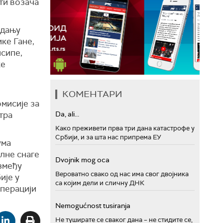
ти возача
идању
ке Гане,
сипе,
ке
е
КОМЕНТАРИ
омисије за
тра
Da, ali...
Како преживети прва три дана катастрофе у
Србији, и за шта нас припрема ЕУ
ума
лне снаге
Dvojnik mog oca
између
Вероватно свако од нас има свог двојника
ије у
са којим дели и сличну ДНК
операцији
Nemogućnost tusiranja
Не туширате се сваког дана – не стидите се,