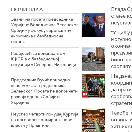
ПОЛИТИКА
Влада Ср
стање ко
Званична посета председника
неустав
Украјине Володимира Зеленског
Србији - у фокусу европски пут,
"У циљу 
економска и безбедносна
могућно
питања
окончал
предузим
Радојевић са командантом
КФОР-а о безбедносној
било пре
ситуацији у Северној Митровици
саопште
На данаш
Председник Вучић приредио
координ
вечеру у част председника
да прати
Зеленског: Посета ће допринети
саобраћ
развоју односа Србије и
Украјине
стратеги
Такође, 
Неуспео четврти покушај Куртија
возила 
да договори формирање нове
власти у Приштини
хитних с