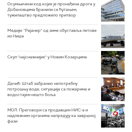
Осумњичени код којих је пронађена дрога у
Добановцима бранили се ћутањем,
тужилаштво предложило притвор
Mедији: "Рајанер" од зиме обуставља летове
из Ниша
Скуп "најснажнијих" у Новим Козарцима
Дачић: Штаб забранио непотребну
потрошњу воде, ситуација са пожарима и
водостајем нешто боља
МОЛ: Преговори са продавцем НИС-а и
надлежним органима напредују ка завршној
фази