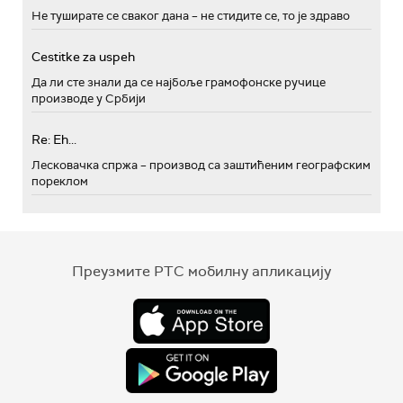
Не туширате се сваког дана – не стидите се, то је здраво
Cestitke za uspeh
Да ли сте знали да се најбоље грамофонске ручице
производе у Србији
Re: Eh...
Лесковачка спржа – производ са заштићеним географским
пореклом
Преузмите РТС мобилну апликацију