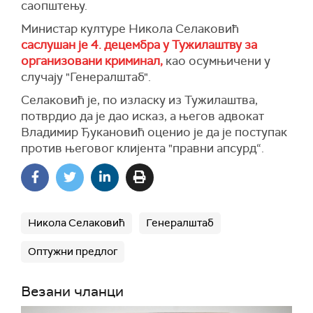
саопштењу.
Министар културе Никола Селаковић
саслушан је 4. децембра у Тужилаштву за
организовани криминал,
као осумњичени у
случају "Генералштаб".
Селаковић је, по изласку из Тужилаштва,
потврдио да је дао исказ, а његов адвокат
Владимир Ђукановић оценио је да је поступак
против његовог клијента "правни апсурд“.
Никола Селаковић
Генералштаб
Оптужни предлог
Везани чланци