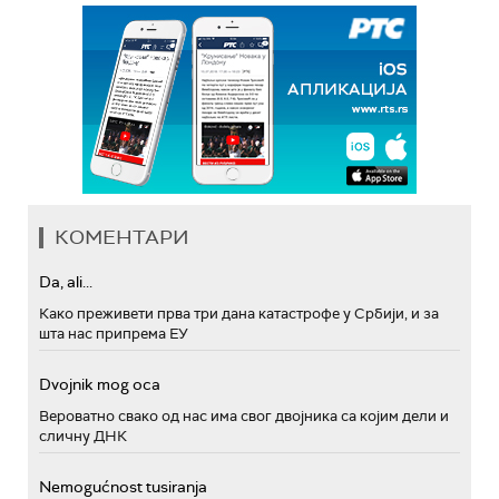
КОМЕНТАРИ
Da, ali...
Како преживети прва три дана катастрофе у Србији, и за
шта нас припрема ЕУ
Dvojnik mog oca
Вероватно свако од нас има свог двојника са којим дели и
сличну ДНК
Nemogućnost tusiranja