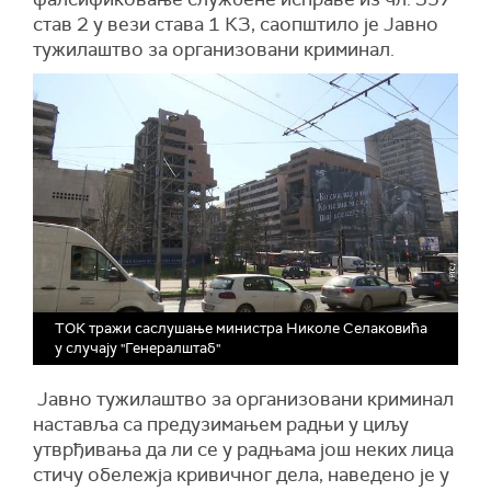
став 2 у вези става 1 КЗ, саопштило је Јавно
тужилаштво за организовани криминал.
ТОК тражи саслушање министра Николе Селаковића
у случају "Генералштаб"
Јавно тужилаштво за организовани криминал
наставља са предузимањем радњи у циљу
утврђивања да ли се у радњама још неких лица
стичу обележја кривичног дела, наведено је у