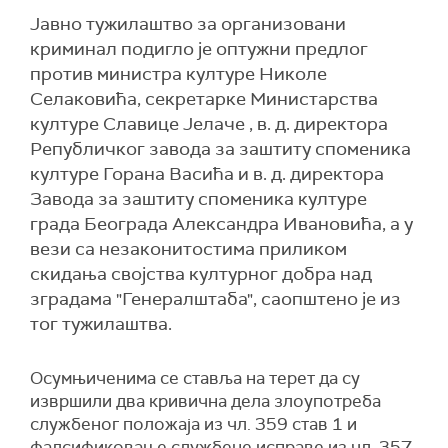
Јавно тужилаштво за организовани
криминал подигло је оптужни предлог
против министра културе Николе
Селаковића, секретарке Министарства
културе Славице Јелаче , в. д. директора
Републичког завода за заштиту споменика
културе Горана Васића и в. д. директора
Завода за заштиту споменика културе
града Београда Александра Ивановића, а у
вези са незаконитостима приликом
скидања својства културног добра над
зградама "Генералштаба", саопштено је из
тог тужилаштва.
Осумњиченима се ставља на терет да су
извршили два кривична дела злоупотреба
службеног положаја из чл. 359 став 1 и
фалсификовање службене исправе из чл. 357