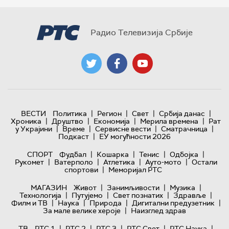
Радио Телевизија Србије
|
|
|
|
ВЕСТИ
Политика
Регион
Свет
Србија данас
|
|
|
|
Хроника
Друштво
Економија
Мерила времена
Рат
|
|
|
|
у Украјини
Време
Сервисне вести
Сматрачница
|
Подкаст
ЕУ могућности 2026
|
|
|
|
СПОРТ
Фудбал
Кошарка
Тенис
Одбојка
|
|
|
|
Рукомет
Ватерполо
Атлетика
Ауто-мото
Остали
|
спортови
Меморијал РТС
|
|
|
МАГАЗИН
Живот
Занимљивости
Музика
|
|
|
|
Технологијa
Путујемо
Свет познатих
Здравље
|
|
|
|
Филм и ТВ
Наука
Природа
Дигитални предузетник
|
За мале велике хероје
Наизглед здрав
|
|
|
|
|
ТВ
РТС 1
РТС 2
РТС 3
РТС Свет
РТС Наука