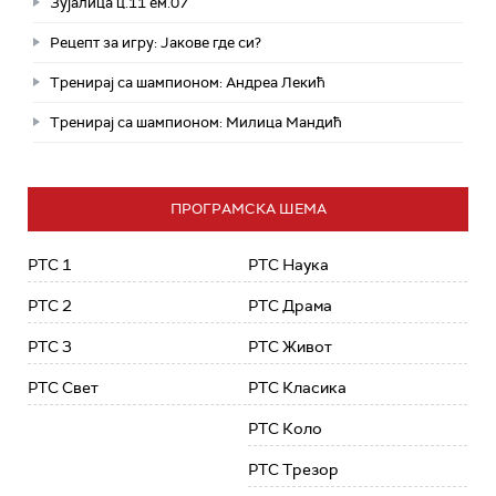
Зујалица ц.11 ем.07
Рецепт за игру: Јакове где си?
Тренирај са шампионом: Андреа Лекић
Тренирај са шампионом: Милица Мандић
ПРОГРАМСКА ШЕМА
РТС 1
РТС Наука
РТС 2
РТС Драма
РТС 3
РТС Живот
РТС Свет
РТС Класика
РТС Коло
РТС Трезор