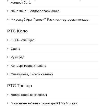
концерт бр. 1
Ланг Ланг - Голдберг варијације
Мирољуб Аранђеловић Расински, ауторски концерт
РТС Коло
ЈЕКА - специјал
Сцена
Ручи рад
Концерт младих певача
Славуј пева, бисери се нижу
РТС Трезор
Добра стара времена 04
Гостовање забавног оркестра РТБ у Москви