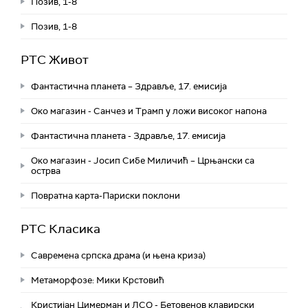
Позив, 1-8
Позив, 1-8
РТС Живот
Фантастична планета – Здравље, 17. емисија
Око магазин - Санчез и Трамп у ложи високог напона
Фантастична планета - Здравље, 17. емисија
Око магазин - Јосип Сибе Миличић – Црњански са
острва
Повратна карта-Париски поклони
РТС Класика
Савремена српска драма (и њена криза)
Метаморфозе: Мики Крстовић
Кристијан Цимерман и ЛСО - Бетовенов клавирски