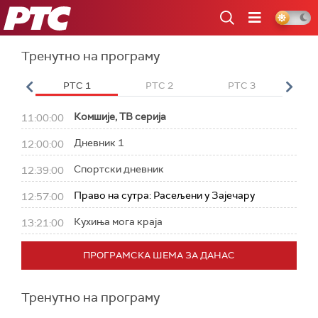
РТС
Тренутно на програму
 HD
РТС 1
РТС 2
РТС 3
РТ
Комшије, ТВ серија
11:00:00
Дневник 1
12:00:00
Спортски дневник
12:39:00
Право на сутра: Расељени у Зајечару
12:57:00
Кухиња мога краја
13:21:00
ПРОГРАМСКА ШЕМА ЗА ДАНАС
Тренутно на програму