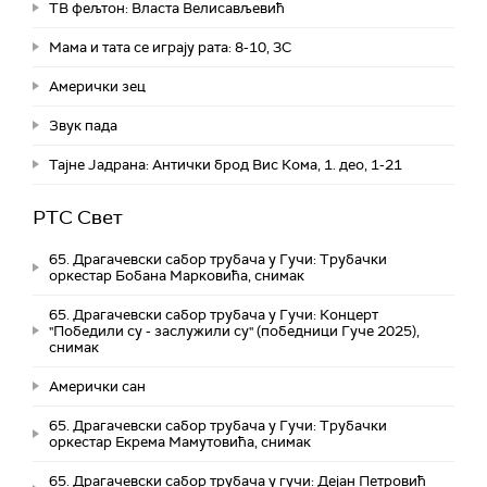
ТВ фељтон: Власта Велисављевић
Мама и тата се играју рата: 8-10, 3С
Амерички зец
Звук пада
Тајне Јадрана: Антички брод Вис Кома, 1. део, 1-21
РТС Свет
65. Драгачевски сабор трубача у Гучи: Трубачки
оркестар Бобана Марковића, снимак
65. Драгачевски сабор трубача у Гучи: Концерт
"Победили су - заслужили су" (победници Гуче 2025),
снимак
Амерички сан
65. Драгачевски сабор трубача у Гучи: Трубачки
оркестар Екрема Мамутовића, снимак
65. Драгачевски сабор трубача у гучи: Дејан Петровић