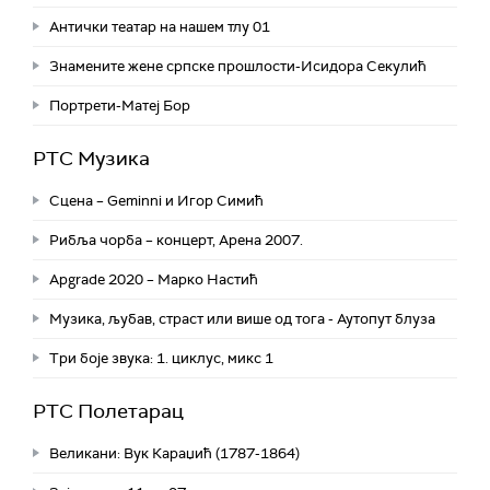
Антички театар на нашем тлу 01
Знамените жене српске прошлости-Исидора Секулић
Портрети-Матеј Бор
РТС Музика
Сцена – Geminni и Игор Симић
Рибља чорба – концерт, Арена 2007.
Apgrade 2020 – Марко Настић
Музика, љубав, страст или више од тога - Аутопут блуза
Три боје звука: 1. циклус, микс 1
РТС Полетарац
Великани: Вук Караџић (1787-1864)