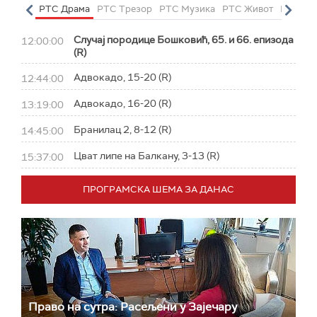
етарац
РТС Драма
РТС Трезор
РТС Музика
РТС Живот
РТС Кл
Случај породице Бошковић, 65. и 66. епизода
12:00:00
(R)
Адвокадо, 15-20 (R)
12:44:00
Адвокадо, 16-20 (R)
13:19:00
Бранилац 2, 8-12 (R)
14:45:00
Цват липе на Балкану, 3-13 (R)
15:37:00
ПРОГРАМСКА ШЕМА ЗА ДАНАС
Право на сутра: Расељени у Зајечару