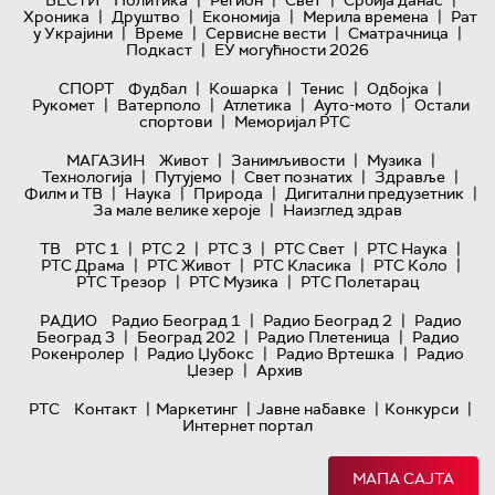
|
|
|
|
Хроника
Друштво
Економија
Мерила времена
Рат
|
|
|
|
у Украјини
Време
Сервисне вести
Сматрачница
|
Подкаст
ЕУ могућности 2026
|
|
|
|
СПОРТ
Фудбал
Кошарка
Тенис
Одбојка
|
|
|
|
Рукомет
Ватерполо
Атлетика
Ауто-мото
Остали
|
спортови
Меморијал РТС
|
|
|
МАГАЗИН
Живот
Занимљивости
Музика
|
|
|
|
Технологијa
Путујемо
Свет познатих
Здравље
|
|
|
|
Филм и ТВ
Наука
Природа
Дигитални предузетник
|
За мале велике хероје
Наизглед здрав
|
|
|
|
|
ТВ
РТС 1
РТС 2
РТС 3
РТС Свет
РТС Наука
|
|
|
|
РТС Драма
РТС Живот
РТС Класика
РТС Коло
|
|
РТС Трезор
РТС Музика
РТС Полетарац
|
|
РАДИО
Радио Београд 1
Радио Београд 2
Радио
|
|
|
Београд 3
Београд 202
Радио Плетеница
Радио
|
|
|
Рокенролер
Радио Џубокс
Радио Вртешка
Радио
|
Џезер
Архив
|
|
|
|
РТС
Контакт
Маркетинг
Јавне набавке
Конкурси
Интернет портал
МАПА САЈТА