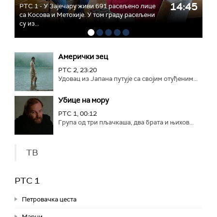
14:45
РТС 1 - У Зајечару живи 691 расељено лице
са Косова и Метохије. У том граду расељени
су из...
Амерички зец
РТС 2, 23:20
Удовац из Јапана путује са својим отуђеним...
Убице на мору
РТС 1, 00:12
Група од три пљачкаша, два брата и њихов...
ТВ
РТС 1
Петровачка цеста
Марни