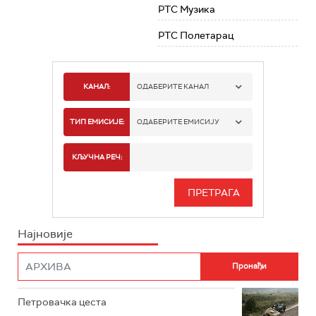
РТС Музика
РТС Полетарац
КАНАЛ:
ОДАБЕРИТЕ КАНАЛ
РТС 1
ТИП ЕМИСИЈЕ:
ОДАБЕРИТЕ ЕМИСИЈУ
РТС 2
СПОРТ
КЉУЧНА РЕЧ:
РТС 3
СЕРИЈА
РТС СВЕТ
ИНФО
Најновије
РТС НАУКА
ФИЛМ
РТС ДРАМА
Петровачка цеста
РТС ЖИВОТ