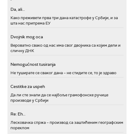
Da, ali...
Како преживети прва три дана катастрофе у Србији, и за
шта нас припрема ЕУ
Dvojnik mog oca
Вероватно свако од нас има свог двојника са којим дели и
сличну ДНК
Nemogućnost tusiranja
Не туширате се сваког дана – не стидите се, то је здраво
Cestitke za uspeh
Да ли сте знали да се најбоље грамофонске ручице
производе у Србији
Re: Eh...
Лесковачка спржа – производ са заштићеним географским
пореклом