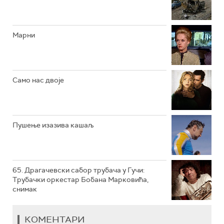
РТС КЛАСИКА
РТС КОЛО
Марни
РТС ТРЕЗОР
РТС МУЗИКА
Само нас двоје
РТС ПОЛЕТАРАЦ
Пушење изазива кашаљ
65. Драгачевски сабор трубача у Гучи:
Трубачки оркестар Бобана Марковића,
снимак
КОМЕНТАРИ