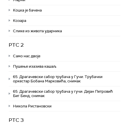
Коцка је бачена
Козара
Слике из живота ударника
РТС 2
Само нас двоје
Пушење изазива кашаљ
65. Драгачевски сабор трубача у Гучи: Трубачки
оркестар Бобана Марковића, снимак
65. Драгачевски сабор трубача у гучи: Дејан Петровић
Биг Бeнд, снимак
Никола Ристановски
РТС 3