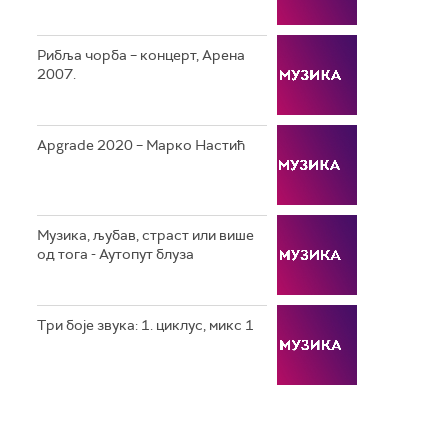
Рибља чорба – концерт, Арена
2007.
Apgrade 2020 – Марко Настић
Музика, љубав, страст или више
од тога - Аутопут блуза
Три боје звука: 1. циклус, микс 1