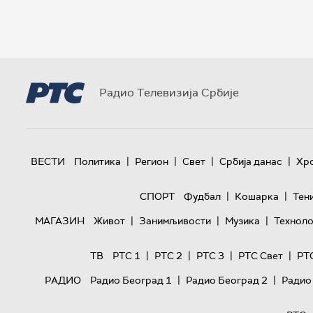
Радио Телевизија Србије
|
|
|
|
ВЕСТИ
Политика
Регион
Свет
Србија данас
Хр
|
|
СПОРТ
Фудбал
Кошарка
Тен
|
|
|
МАГАЗИН
Живот
Занимљивости
Музика
Техноло
|
|
|
|
ТВ
РТС 1
РТС 2
РТС 3
РТС Свет
РТ
|
|
РАДИО
Радио Београд 1
Радио Београд 2
Радио