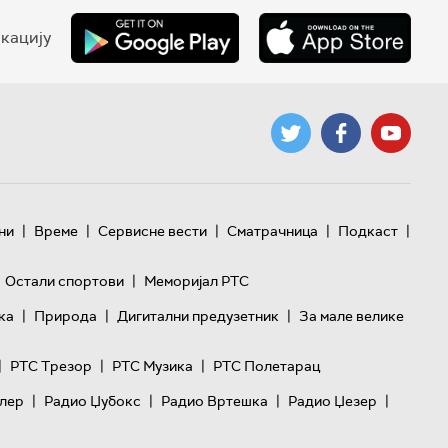
кацију
|
|
|
|
|
ни
Време
Сервисне вести
Сматрачница
Подкаст
|
Остали спортови
Меморијал РТС
|
|
|
ка
Природа
Дигитални предузетник
За мале велике
|
|
|
РТС Трезор
РТС Музика
РТС Полетарац
|
|
|
|
лер
Радио Џубокс
Радио Вртешка
Радио Џезер