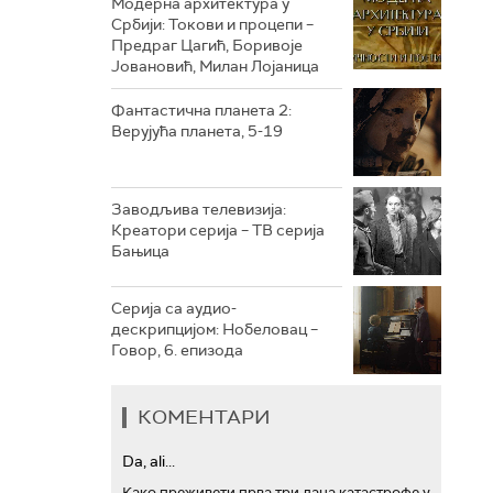
Модерна архитектура у
Србији: Токови и процепи –
Предраг Цагић, Боривоје
РТС ТРЕЗОР
Јовановић, Милан Лојаница
РТС МУЗИКА
Фантастична планета 2:
Верујућа планета, 5-19
РТС ПОЛЕТАРАЦ
Заводљива телевизија:
Креатори серија – ТВ серија
Бањица
Серија са аудио-
дескрипцијом: Нобеловац –
Говор, 6. епизода
КОМЕНТАРИ
Da, ali...
Како преживети прва три дана катастрофе у