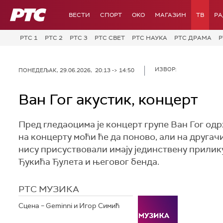
РТС
ВЕСТИ
СПОРТ
OKO
МАГАЗИН
ТВ
Р
РТС 1
РТС 2
РТС 3
РТС СВЕТ
РТС НАУКА
РТС ДРАМА
Р
ИЗВОР:
ПОНЕДЕЉАК, 29.06.2026, 20:13 -> 14:50
Ван Гог акустик, концерт
Пред гледаоцима је концерт групе Ван Гог одр
на концерту моћи ће да поново, али на другачи
нису присуствовали имају јединствену прилик
Ђукића Ђулета и његовог бенда.
РТС МУЗИКА
Сцена – Geminni и Игор Симић