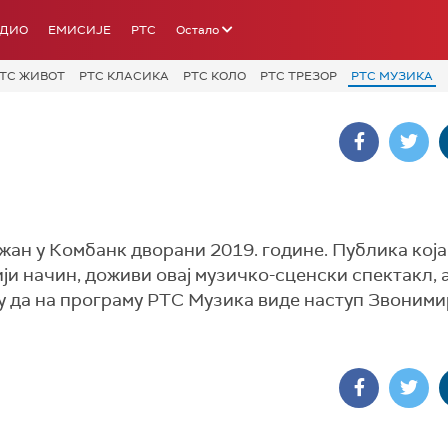
АДИО
ЕМИСИЈЕ
РТС
Остало
ТС ЖИВОТ
РТС КЛАСИКА
РТС КОЛО
РТС ТРЕЗОР
РТС МУЗИКА
жан у Комбанк дворани 2019. године. Публика која 
ји начин, доживи овај музичко-сценски спектакл, а
у да на програму РТС Музика виде наступ Звоними