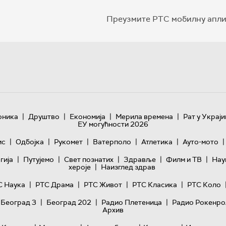
Преузмите РТС мобилну апли
|
|
|
|
оника
Друштво
Економија
Мерила времена
Рат у Украји
ЕУ могућности 2026
|
|
|
|
|
|
ис
Одбојка
Рукомет
Ватерполо
Атлетика
Ауто-мото
|
|
|
|
|
гијa
Путујемо
Свет познатих
Здравље
Филм и ТВ
Нау
|
хероје
Наизглед здрав
|
|
|
|
С Наука
РТС Драма
РТС Живот
РТС Класика
РТС Коло
|
|
|
 Београд 3
Београд 202
Радио Плетеница
Радио Рокенро
Архив