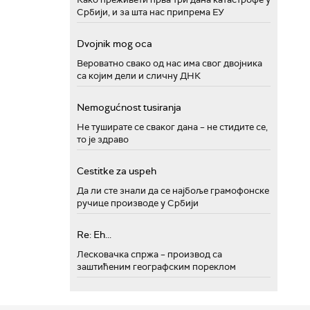
Србији, и за шта нас припрема ЕУ
Dvojnik mog oca
Вероватно свако од нас има свог двојника
са којим дели и сличну ДНК
Nemogućnost tusiranja
Не туширате се сваког дана – не стидите се,
то је здраво
Cestitke za uspeh
Да ли сте знали да се најбоље грамофонске
ручице производе у Србији
Re: Eh...
Лесковачка спржа – производ са
заштићеним географским пореклом