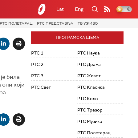
Lat
Eng
РТС ПОЛЕТАРАЦ
РТС ПРЕДСТАВЉА
ТВ УЖИВО
ПРОГРАМСКА ШЕМА
РТС 1
РТС Наука
РТС 2
РТС Драма
РТС 3
РТС Живот
је била
 они који
РТС Свет
РТС Класика
ра
РТС Коло
РТС Трезор
РТС Музика
РТС Полетарац