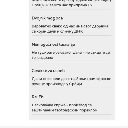
Србији, и за шта нас припрема ЕУ
Dvojnik mog oca
Вероватно свако од нас има свог двојника
са којим дели и сличну ДНК
Nemogućnost tusiranja
Не туширате се сваког дана – не стидите се,
то је здраво
Cestitke za uspeh
Да ли сте знали да се најбоље грамофонске
ручице производе у Србији
Re: Eh...
Лесковачка спржа – производ са
заштићеним географским пореклом