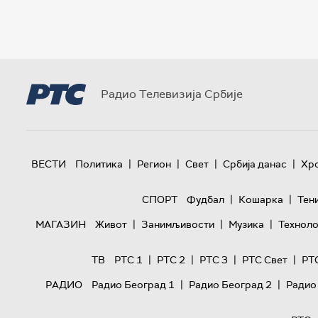
Радио Телевизија Србије
|
|
|
|
ВЕСТИ
Политика
Регион
Свет
Србија данас
Хр
|
|
СПОРТ
Фудбал
Кошарка
Тен
|
|
|
МАГАЗИН
Живот
Занимљивости
Музика
Техноло
|
|
|
|
ТВ
РТС 1
РТС 2
РТС 3
РТС Свет
РТ
|
|
РАДИО
Радио Београд 1
Радио Београд 2
Радио