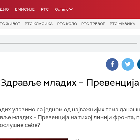
АДИО
ЕМИСИЈЕ
РТС
Остало
ТС ЖИВОТ
РТС КЛАСИКА
РТС КОЛО
РТС ТРЕЗОР
РТС МУЗИКА
Здравље младих – Превенција
дих улазимо са једном од најважнијих тема данашњ
вље младих – Превенција на тихој линији фронта, 
 ослушне себе?