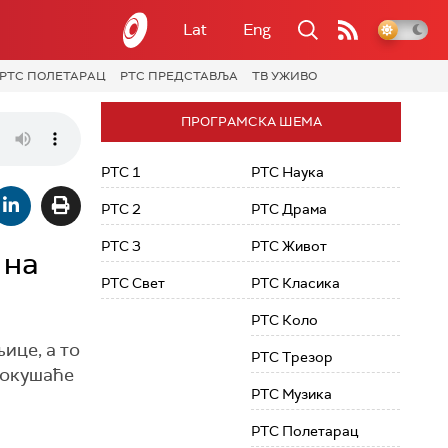
Lat
Eng
РТС ПОЛЕТАРАЦ
РТС ПРЕДСТАВЉА
ТВ УЖИВО
ПРОГРАМСКА ШЕМА
РТС 1
РТС Наука
РТС 2
РТС Драма
РТС 3
РТС Живот
 на
РТС Свет
РТС Класика
РТС Коло
ице, а то
РТС Трезор
покушаће
РТС Музика
РТС Полетарац