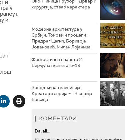
Око: Никица Грубор – Дрвар и
г и
хирургија, ствар карактера
тра у
рапеут,
РТС ТРЕЗОР
ду и
РТС МУЗИКА
Модерна архитектура у
Србији: Токови и процепи –
РТС ПОЛЕТАРАЦ
Предраг Цагић, Боривоје
Јовановић, Милан Лојаница
ран
Фантастична планета 2:
Верујућа планета, 5-19
илош
Заводљива телевизија:
Креатори серија – ТВ серија
Бањица
КОМЕНТАРИ
Da, ali...
Како преживети прва три дана катастрофе у