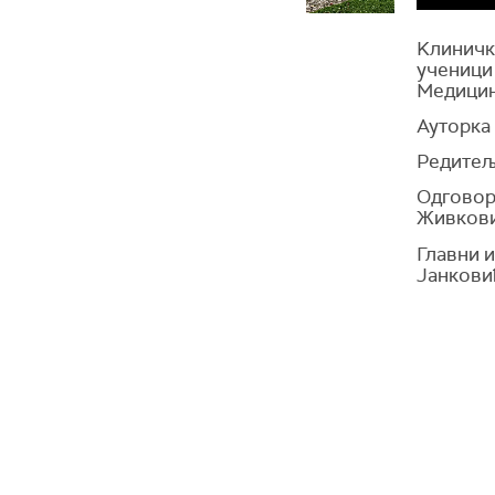
Kлиничк
ученици
Медицин
Ауторка
Редитељ
Одговор
Живков
Главни 
Јанкови