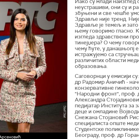
Иако су млади наизглед 
неустрашиви, они су и р
збуњени и све чешће ум
Здравље није тренд. Ниј
Здравље је темељ и зато
њему говоримо гласно. 
изгледа здравствени пр
тинејџера? О чему говоре
чему ћуте, у данашњопј 
истражујемо са стручња
различитих области мед
образовања.
Саговорнци у емисији су
др Радомир Аничић - на
конзервативне гинеколо
"Народни фронт", проф. 
Александра Стојадинови
педијатар Института за 
деце и омладине Војводи
Снежана Стојановић Рис
специјалиста опште мед
Студентске поликлинике
Београду, проф. др Гора
 Арсеновић