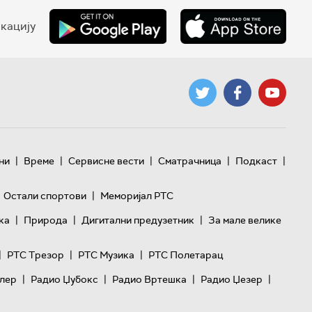
кацију
|
|
|
|
|
ни
Време
Сервисне вести
Сматрачница
Подкаст
|
Остали спортови
Меморијал РТС
|
|
|
ка
Природа
Дигитални предузетник
За мале велике
|
|
|
РТС Трезор
РТС Музика
РТС Полетарац
|
|
|
|
лер
Радио Џубокс
Радио Вртешка
Радио Џезер