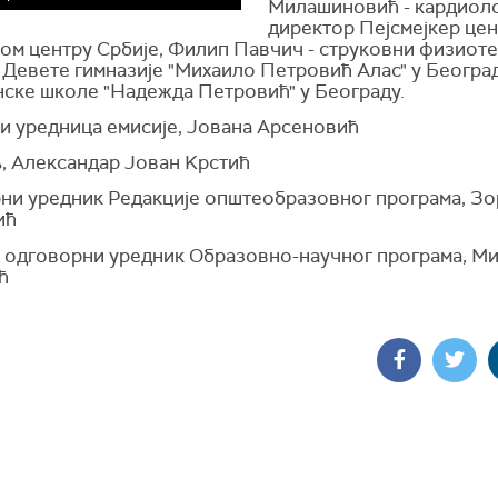
Милашиновић - кардиоло
директор Пејсмејкер цен
ом центру Србије, Филип Павчич - струковни физиоте
 Девете гимназије "Михаило Петровић Алас" у Београ
ске школе "Надежда Петровић" у Београду.
 и уредница емисије, Јована Арсеновић
, Александар Јован Kрстић
ни уредник Редакције општеобразовног програма, Зо
ић
и одговорни уредник Образовно-научног програма, М
ћ