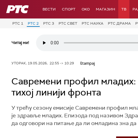
РТС
ВЕСТИ
СПОРТ
OKO
МАГАЗИН
ТВ
Р
РТС 1
РТС 2
РТС 3
РТС СВЕТ
РТС НАУКА
РТС ДРАМА
Р
Читај ми!
štampaj
УТОРАК, 19.05.2026, 22:55 -> 10:29
Савремени профил младих: 
тихој линији фронта
У трећу сезону емисије Савремени профил мла
је здравље младих. Епизода под називом Здра
да одговори на питање да ли омладина зна да