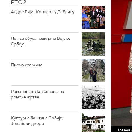
РТС 2
Андре Рију - Концерт у Даблину
Летња обука извиђача Војске
Србије
Писма иза жице
Романипен: Дан сећања на
ромске жртве
Културна баштина Србије:
Јованови двори
Јована