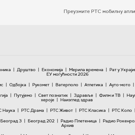
Преузмите РТС мобилну апли
|
|
|
|
оника
Друштво
Економија
Мерила времена
Рат у Украји
ЕУ могућности 2026
|
|
|
|
|
|
ис
Одбојка
Рукомет
Ватерполо
Атлетика
Ауто-мото
|
|
|
|
|
гијa
Путујемо
Свет познатих
Здравље
Филм и ТВ
Нау
|
хероје
Наизглед здрав
|
|
|
|
С Наука
РТС Драма
РТС Живот
РТС Класика
РТС Коло
|
|
|
 Београд 3
Београд 202
Радио Плетеница
Радио Рокенро
Архив