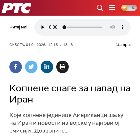
РТС
Читај ми!
štampaj
СУБОТА, 04.04.2026, 12:16 -> 13:43
Копнене снаге за напад на
Иран
Које копнене јединице Американци шаљу
на Иран и новости из војске у најновијој
емисији „Дозволите...”