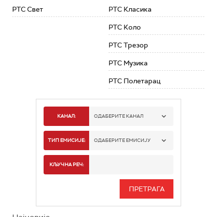
РТС Свет
РТС Класика
РТС Коло
РТС Трезор
РТС Музика
РТС Полетарац
КАНАЛ:
ОДАБЕРИТЕ КАНАЛ
РТС 1
ТИП ЕМИСИЈЕ:
ОДАБЕРИТЕ ЕМИСИЈУ
РТС 2
СПОРТ
КЉУЧНА РЕЧ:
РТС 3
СЕРИЈА
РТС СВЕТ
ИНФО