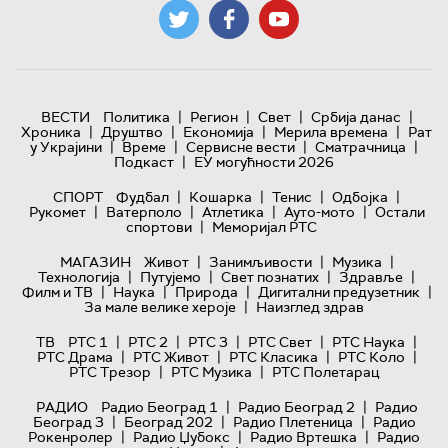
|
|
|
|
ВЕСТИ
Политика
Регион
Свет
Србија данас
|
|
|
|
Хроника
Друштво
Економија
Мерила времена
Рат
|
|
|
|
у Украјини
Време
Сервисне вести
Сматрачница
|
Подкаст
ЕУ могућности 2026
|
|
|
|
СПОРТ
Фудбал
Кошарка
Тенис
Одбојка
|
|
|
|
Рукомет
Ватерполо
Атлетика
Ауто-мото
Остали
|
спортови
Меморијал РТС
|
|
|
МАГАЗИН
Живот
Занимљивости
Музика
|
|
|
|
Технологијa
Путујемо
Свет познатих
Здравље
|
|
|
|
Филм и ТВ
Наука
Природа
Дигитални предузетник
|
За мале велике хероје
Наизглед здрав
|
|
|
|
|
ТВ
РТС 1
РТС 2
РТС 3
РТС Свет
РТС Наука
|
|
|
|
РТС Драма
РТС Живот
РТС Класика
РТС Коло
|
|
РТС Трезор
РТС Музика
РТС Полетарац
|
|
РАДИО
Радио Београд 1
Радио Београд 2
Радио
|
|
|
Београд 3
Београд 202
Радио Плетеница
Радио
|
|
|
Рокенролер
Радио Џубокс
Радио Вртешка
Радио