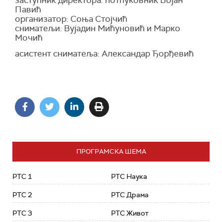
заступник директора: потпуковник Бојан
Павић
организатор: Соња Стојчић
сниматељи: Вујадин Мићуновић и Марко
Мочић
асистент сниматеља: Александар Ђорђевић
ПРОГРАМСКА ШЕМА
РТС 1
РТС Наука
РТС 2
РТС Драма
РТС 3
РТС Живот