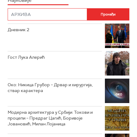
Најновије
РТС НАУКА
ФИЛМ
РТС ДРАМА
Дневник 2
РТС ЖИВОТ
РТС КЛАСИКА
РТС КОЛО
Гост Лука Алерић
РТС ТРЕЗОР
РТС МУЗИКА
Око: Никица Грубор – Дрвар и хирургија,
ствар карактера
РТС ПОЛЕТАРАЦ
Модерна архитектура у Србији: Токови и
процепи – Предраг Цагић, Боривоје
Јовановић, Милан Лојаница