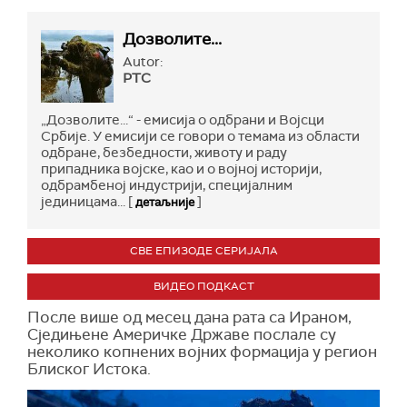
Дозволите...
Autor:
РТС
„Дозволите...“ - емисија о одбрани и Војсци
Србије. У емисији се говори о темама из области
одбране, безбедности, животу и раду
припадника војске, као и о војној историји,
одбрамбеној индустрији, специјалним
јединицама... [
]
детаљније
СВЕ ЕПИЗОДЕ СЕРИЈАЛА
ВИДЕО ПОДКАСТ
После више од месец дана рата са Ираном,
Сједињене Америчке Државе послале су
неколико копнених војних формација у регион
Блиског Истока.