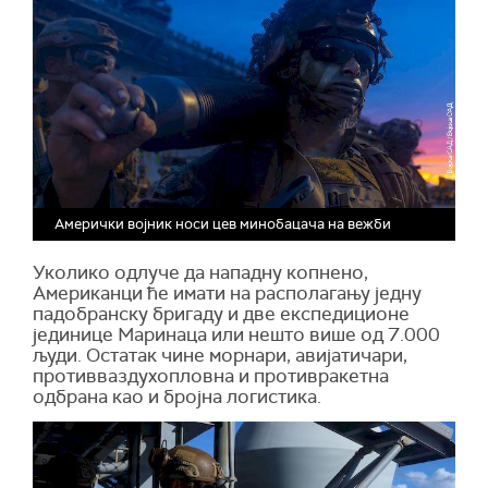
Амерички војник носи цев минобацача на вежби
Уколико одлуче да нападну копнено,
Американци ће имати на располагању једну
падобранску бригаду и две експедиционе
јединице Маринаца или нешто више од 7.000
људи. Остатак чине морнари, авијатичари,
противваздухопловна и противракетна
одбрана као и бројна логистика.