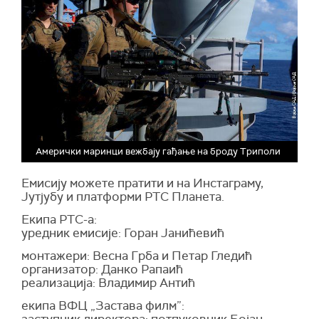
Амерички маринци вежбају гађање на броду Триполи
Емисију можете пратити и на Инстаграму,
Јутјубу и платформи РТС Планета.
Екипа РТС-а:
уредник емисије: Горан Јанићевић
монтажери: Весна Грба и Петар Гледић
организатор: Данко Рапаић
реализација: Владимир Антић
екипа ВФЦ „Застава филм”: