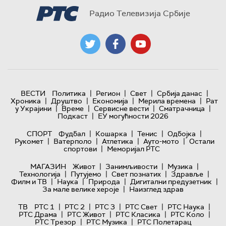
Радио Телевизија Србије
|
|
|
|
ВЕСТИ
Политика
Регион
Свет
Србија данас
|
|
|
|
Хроника
Друштво
Економија
Мерила времена
Рат
|
|
|
|
у Украјини
Време
Сервисне вести
Сматрачница
|
Подкаст
ЕУ могућности 2026
|
|
|
|
СПОРТ
Фудбал
Кошарка
Тенис
Одбојка
|
|
|
|
Рукомет
Ватерполо
Атлетика
Ауто-мото
Остали
|
спортови
Меморијал РТС
|
|
|
МАГАЗИН
Живот
Занимљивости
Музика
|
|
|
|
Технологијa
Путујемо
Свет познатих
Здравље
|
|
|
|
Филм и ТВ
Наука
Природа
Дигитални предузетник
|
За мале велике хероје
Наизглед здрав
|
|
|
|
|
ТВ
РТС 1
РТС 2
РТС 3
РТС Свет
РТС Наука
|
|
|
|
РТС Драма
РТС Живот
РТС Класика
РТС Коло
|
|
РТС Трезор
РТС Музика
РТС Полетарац