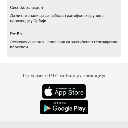
Cestitke za uspeh
Да ли сте знали да се најбоље грамофонске ручице
производе у Србији
Re: Eh...
Лесковачка спржа – производ са заштићеним географским
пореклом
Преузмите РТС мобилну апликацију