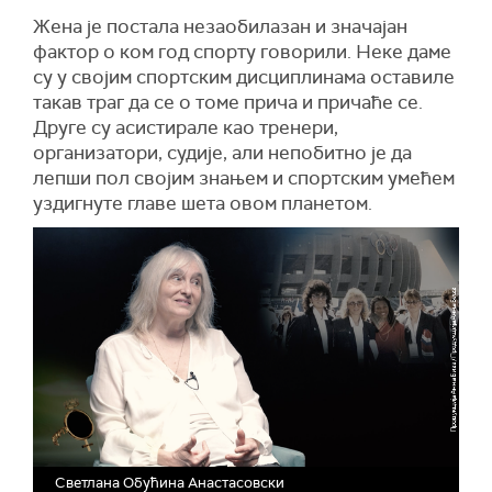
Жена је постала незаобилазан и значајан
фактор о ком год спорту говорили. Неке даме
су у својим спортским дисциплинама оставиле
такав траг да се о томе прича и причаће се.
Друге су асистирале као тренери,
организатори, судије, али непобитно је да
лепши пол својим знањем и спортским умећем
уздигнуте главе шета овом планетом.
Светлана Обућина Анастасовски