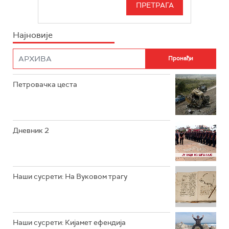
РТС СВЕТ
ИНФО
Најновије
РТС НАУКА
ФИЛМ
РТС ДРАМА
Петровачка цеста
РТС ЖИВОТ
РТС КЛАСИКА
РТС КОЛО
Дневник 2
РТС ТРЕЗОР
РТС МУЗИКА
Наши сусрети: На Вуковом трагу
РТС ПОЛЕТАРАЦ
Наши сусрети: Кијамет ефендија