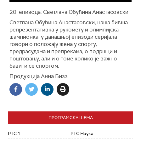
20. епизода: Светлана Обућина Анастасовски
Светлана Обућина Анастасовски, наша бивша
репрезентативка у рукомету и олимпијска
шампионка, у данашњој епизоди серијала
говори о положају жена у спорту,
предрасудама и препрекама, о подршци и
поштовању, али и о томе колико је важно
бавити се спортом.
Продукција Анна Бизз
ПРОГРАМСКА ШЕМА
РТС 1
РТС Наука