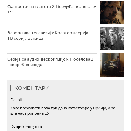
РТС МУЗИКА
Фантастична планета 2: Верујућа планета, 5-
19
РТС ПОЛЕТАРАЦ
Заводљива телевизија: Креатори серија –
ТВ серија Бањица
Серија са аудио-дескрипцијом: Нобеловац –
Говор, 6. епизода
КОМЕНТАРИ
Da, ali...
Како преживети прва три дана катастрофе у Србији, и за
шта нас припрема ЕУ
Dvojnik mog oca