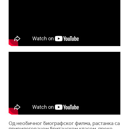
Од необичног биографског филма, растанка са
привилегованом британском класом, преко