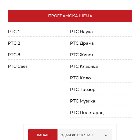
ПРОГРАМСКА ШЕМА
РТС 1
РТС Наука
РТС 2
РТС Драма
РТС 3
РТС Живот
РТС Свет
РТС Класика
РТС Коло
РТС Трезор
РТС Музика
РТС Полетарац
КАНАЛ:
ОДАБЕРИТЕ КАНАЛ