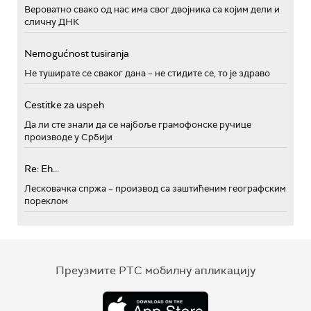
Вероватно свако од нас има свог двојника са којим дели и
сличну ДНК
Nemogućnost tusiranja
Не туширате се сваког дана – не стидите се, то је здраво
Cestitke za uspeh
Да ли сте знали да се најбоље грамофонске ручице
производе у Србији
Re: Eh...
Лесковачка спржа – производ са заштићеним географским
пореклом
Преузмите РТС мобилну апликацију