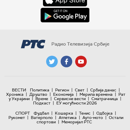
Радио Телевизија Србије
|
|
|
|
ВЕСТИ
Политика
Регион
Свет
Србија данас
|
|
|
|
Хроника
Друштво
Економија
Мерила времена
Рат
|
|
|
|
у Украјини
Време
Сервисне вести
Сматрачница
|
Подкаст
ЕУ могућности 2026
|
|
|
|
СПОРТ
Фудбал
Кошарка
Тенис
Одбојка
|
|
|
|
Рукомет
Ватерполо
Атлетика
Ауто-мото
Остали
|
спортови
Меморијал РТС