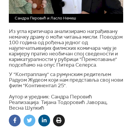
Сандра Перовић и Ласло Немеш
Из угла критичара анализирамо награђивану
немачку драму о моћи читања мисли. Поводом
100 година од рођења једног од
најупечатљивијих филмских комичара чију је
каријеру пратио необичан спој сведености и
карикатуралности у рубрици "Премотавање"
подсећамо на опус Питера Селерса.
У "Контраплану" са румунским редитељем
Радуом Жудеом који нам представља свој нови
филм "Континентал 25".
Аутор и уредник: Сандра Перовић
Реализација: Тијана Тодоровић Јаворац,
Весна Шулкић