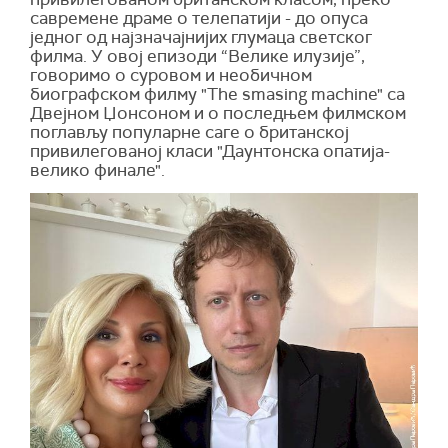
савремене драме о телепатији - до опуса
једног од најзначајнијих глумаца светског
филма. У овој епизоди “Велике илузије”,
говоримо о суровом и необичном
биографском филму "Тhe smasing machine" са
Двејном Џонсоном и о последњем филмском
поглављу популарне саге о британској
привилегованој класи "Даунтонска опатија-
велико финале".