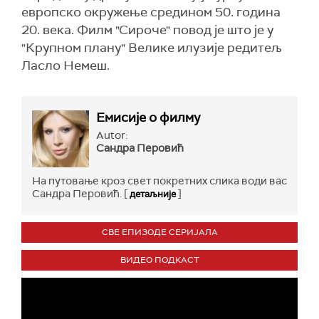
европско окружење средином 50. година
20. века. Филм "Сироче" повод је што је у
"Крупном плану" Велике илузије редитељ
Ласло Немеш.
Емисије о филму
Autor:
Сандра Перовић
На путовање кроз свет покретних слика води вас
Сандра Перовић. [
]
детаљније
СВЕ ЕПИЗОДЕ СЕРИЈАЛА
ВИДЕО ПОДКАСТ