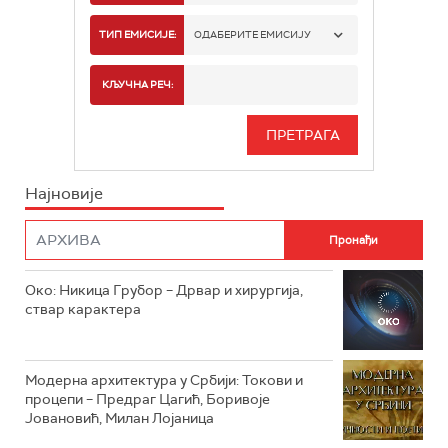
РТС 1
ТИП ЕМИСИЈЕ:
ОДАБЕРИТЕ ЕМИСИЈУ
РТС 2
СПОРТ
КЉУЧНА РЕЧ:
РТС 3
СЕРИЈА
РТС СВЕТ
ИНФО
Најновије
РТС НАУКА
ФИЛМ
РТС ДРАМА
Око: Никица Грубор – Дрвар и хирургија,
РТС ЖИВОТ
ствар карактера
РТС КЛАСИКА
РТС КОЛО
Модерна архитектура у Србији: Токови и
процепи – Предраг Цагић, Боривоје
Јовановић, Милан Лојаница
РТС ТРЕЗОР