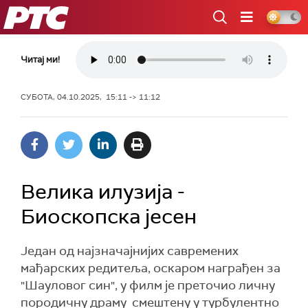
РТС
Читај ми!
СУБОТА, 04.10.2025, 15:11 -> 11:12
Велика илузија -
Биоскопска јесен
Један од најзначајнијих савремених
мађарских редитеља, оскаром награђен за
"Шауловог син", у филм је преточио личну
породичну драму смештену у турбулентно