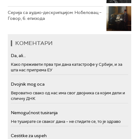
Серија са аудио-дескрипцијом: Нобеловац –
Говор, 6. епизода
КОМЕНТАРИ
Da, ali...
Како преживети прва три дана катастрофе у Србији, и за
шта нас припрема ЕУ
Dvojnik mog oca
Вероватно свако од нас има свог двојника са којим дели и
сличну ДНК
Nemogućnost tusiranja
Не туширате се сваког дана – не стидите се, то је здраво
Cestitke za uspeh