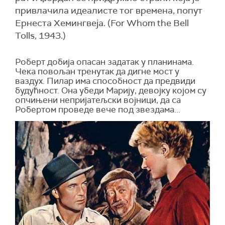
привлачила идеалисте тог времена, попут
Ернеста Хемингвеја. (For Whom the Bell
Tolls, 1943.)
Роберт добија опасан задатак у планинама.
Чека повољан тренутак да дигне мост у
ваздух. Пилар има способност да предвиди
будућност. Она убеди Марију
,
девојку којом су
опчињени непријатељски војници, да са
Робертом проведе вече под звездама...