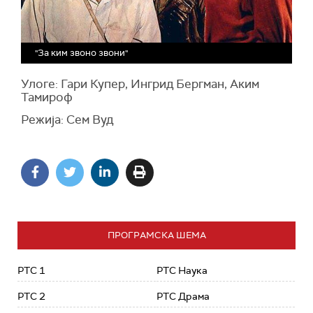
"За ким звоно звони"
Улоге: Гари Купер, Ингрид Бергман, Аким
Тамироф
Режија: Сем Вуд
ПРОГРАМСКА ШЕМА
РТС 1
РТС Наука
РТС 2
РТС Драма