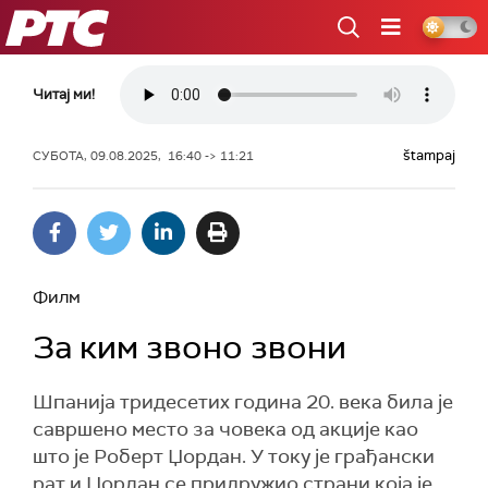
РТС
Читај ми!
štampaj
СУБОТА, 09.08.2025, 16:40 -> 11:21
Филм
За ким звоно звони
Шпанија тридесетих година 20. века била је
савршено место за човека од акције као
што је Роберт Џордан. У току је грађански
рат и Џордан се придружио страни која је