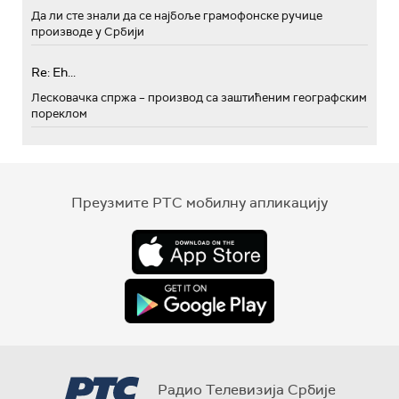
Да ли сте знали да се најбоље грамофонске ручице
производе у Србији
Re: Eh...
Лесковачка спржа – производ са заштићеним географским
пореклом
Преузмите РТС мобилну апликацију
Радио Телевизија Србије