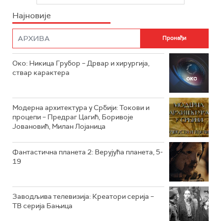
ИНФО
Најновије
РТС НАУКА
ФИЛМ
РТС ДРАМА
Око: Никица Грубор – Дрвар и хирургија,
РТС ЖИВОТ
ствар карактера
РТС КЛАСИКА
РТС КОЛО
Модерна архитектура у Србији: Токови и
процепи – Предраг Цагић, Боривоје
Јовановић, Милан Лојаница
РТС ТРЕЗОР
РТС МУЗИКА
Фантастична планета 2: Верујућа планета, 5-
19
РТС ПОЛЕТАРАЦ
Заводљива телевизија: Креатори серија –
ТВ серија Бањица