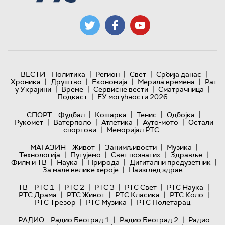
|
|
|
|
ВЕСТИ
Политика
Регион
Свет
Србија данас
|
|
|
|
Хроника
Друштво
Економија
Мерила времена
Рат
|
|
|
|
у Украјини
Време
Сервисне вести
Сматрачница
|
Подкаст
ЕУ могућности 2026
|
|
|
|
СПОРТ
Фудбал
Кошарка
Тенис
Одбојка
|
|
|
|
Рукомет
Ватерполо
Атлетика
Ауто-мото
Остали
|
спортови
Меморијал РТС
|
|
|
МАГАЗИН
Живот
Занимљивости
Музика
|
|
|
|
Технологијa
Путујемо
Свет познатих
Здравље
|
|
|
|
Филм и ТВ
Наука
Природа
Дигитални предузетник
|
За мале велике хероје
Наизглед здрав
|
|
|
|
|
ТВ
РТС 1
РТС 2
РТС 3
РТС Свет
РТС Наука
|
|
|
|
РТС Драма
РТС Живот
РТС Класика
РТС Коло
|
|
РТС Трезор
РТС Музика
РТС Полетарац
|
|
РАДИО
Радио Београд 1
Радио Београд 2
Радио