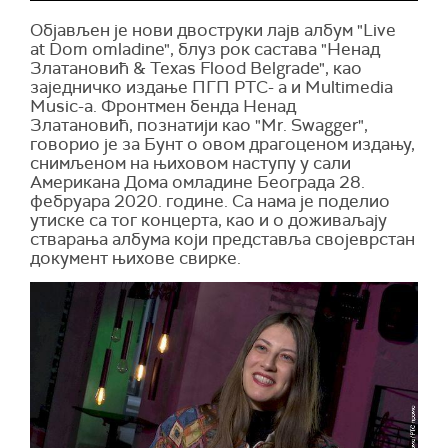
Објављен је нови двоструки лајв албум "Live
at Dom omladine", блуз рок састава "Ненад
Златановић & Texas Flood Belgrade", као
заједничко издање ПГП РТС- а и Multimedia
Music-а. Фронтмен бенда Ненад
Златановић, познатији као "Mr. Swagger",
говорио је за Бунт о овом драгоценом издању,
снимљеном на њиховом наступу у сали
Американа Дома омладине Београда 28.
фебруара 2020. године. Са нама је поделио
утиске са тог концерта, као и о доживаљају
стварања албума који представља својеврстан
документ њихове свирке.