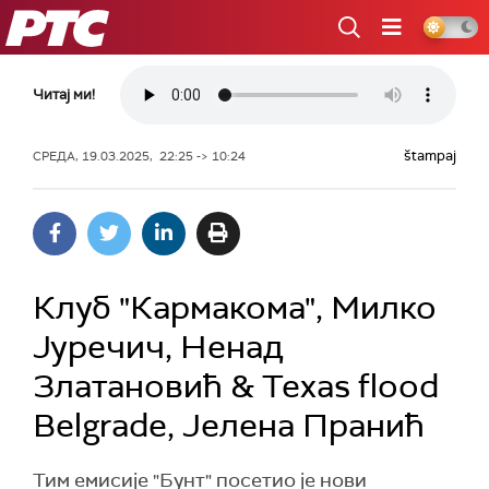
РТС
Читај ми!
štampaj
СРЕДА, 19.03.2025, 22:25 -> 10:24
Клуб "Кармакома", Милко
Јуречич, Ненад
Златановић & Texas flood
Belgrade, Јелена Пранић
Тим емисије "Бунт" посетио је нови