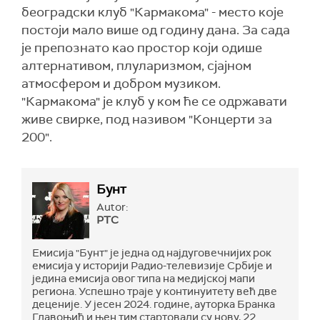
београдски клуб "Кармакома" - место које
постоји мало више од годину дана. За сада
је препознато као простор који одише
алтернативом, плуларизмом, сјајном
атмосфером и добром музиком.
"Кармакома" је клуб у ком ће се одржавати
живе свирке, под називом "Концерти за
200".
Бунт
Autor:
РТС
Емисија "Бунт" је једна од најдуговечнијих рок
емисија у историји Радио-телевизије Србије и
једина емисија овог типа на медијској мапи
региона. Успешно траје у континуитету већ две
деценије. У јесен 2024. године, ауторка Бранка
Главоњић и њен тим стартовали су нову, 22.