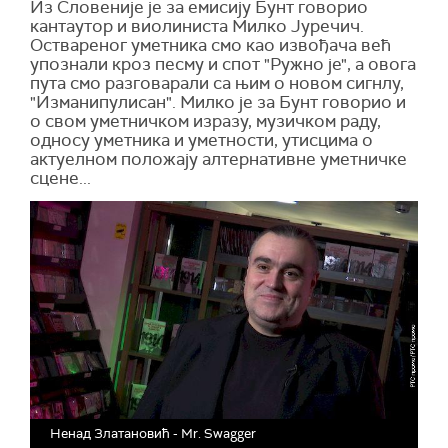
Из Словеније је за емисију Бунт говорио
кантаутор и виолиниста Милко Јуречич.
Оствареног уметника смо као извођача већ
упознали кроз песму и спот "Ружно је", а овога
пута смо разговарали са њим о новом сигнлу,
"Изманипулисан". Милко је за Бунт говорио и
о свом уметничком изразу, музичком раду,
односу уметника и уметности, утисцима о
актуелном положају алтернативне уметничке
сцене...
Ненад Златановић - Mr. Swagger