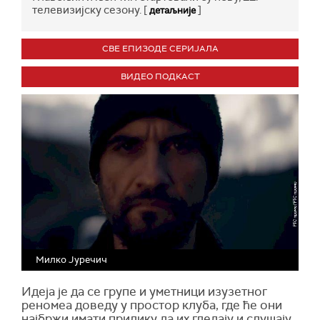
телевизијску сезону. [
]
детаљније
СВЕ ЕПИЗОДЕ СЕРИЈАЛА
ВИДЕО ПОДКАСТ
Милко Јуречич
Идеја је да се групе и уметници изузетног
реномеа доведу у простор клуба, где ће они
најбржи имати прилику да их гледају и слушају