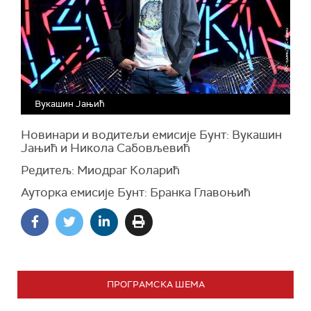
Вукашин Јањић
Новинари и водитељи емисије Бунт: Вукашин
Јањић и Никола Сабовљевић
Редитељ: Миодраг Коларић
Ауторка емисије Бунт: Бранка Главоњић
ПРОГРАМСКА ШЕМА