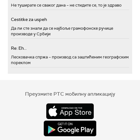
Не туширате се сваког дана – не стидите се, то је здраво
Cestitke za uspeh
Да ли сте знали да се најбоље грамофонске ручице
производе у Србији
Re: Eh...
Лесковачка спржа – производ са заштићеним географским
пореклом
Преузмите РТС мобилну апликацију