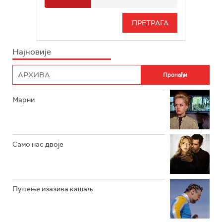
РТС 3
СЕРИЈА
РТС СВЕТ
ИНФО
Најновије
РТС НАУКА
ФИЛМ
РТС ДРАМА
Марни
РТС ЖИВОТ
РТС КЛАСИКА
РТС КОЛО
Само нас двоје
РТС ТРЕЗОР
РТС МУЗИКА
Пушење изазива кашаљ
РТС ПОЛЕТАРАЦ