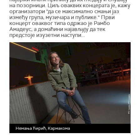
на позорници. Циљ оваквих концерата је, кажу
организатори "да се максимално смањи јаз
између група, музичара и публике." Први
концерт оваквог типа одржао је Рамбо
Амадеус, а домаћини најављују да тек
предстоје изузетни наступи...
Немања Ћирић, Кармакома