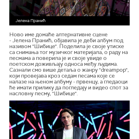
Јелена Пранић
Ново име домаће алтернативне сцене
- Јелена Пранић, објавила је деби албум под
називом "Шибице". Поделила је своје утиске
са снимања тог музичког материјала, о раду на
песмама а поверила је и своје увиде о
поетском доживљају односа међу људима.
Сазнали смо више детаља о жанру "dreampop",
који провејава кроз седам песама које се
налазе на њеном албуму - првенцу, а гледаоци
ће имати прилику да погледају и видео спот за
насловну песму, "Шибице".