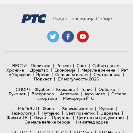
Радио Телевизија Србије
|
|
|
|
ВЕСТИ
Политика
Регион
Свет
Србија данас
|
|
|
|
Хроника
Друштво
Економија
Мерила времена
Рат
|
|
|
|
у Украјини
Време
Сервисне вести
Сматрачница
|
Подкаст
ЕУ могућности 2026
|
|
|
|
СПОРТ
Фудбал
Кошарка
Тенис
Одбојка
|
|
|
|
Рукомет
Ватерполо
Атлетика
Ауто-мото
Остали
|
спортови
Меморијал РТС
|
|
|
МАГАЗИН
Живот
Занимљивости
Музика
|
|
|
|
Технологијa
Путујемо
Свет познатих
Здравље
|
|
|
|
Филм и ТВ
Наука
Природа
Дигитални предузетник
|
За мале велике хероје
Наизглед здрав
|
|
|
|
|
ТВ
РТС 1
РТС 2
РТС 3
РТС Свет
РТС Наука