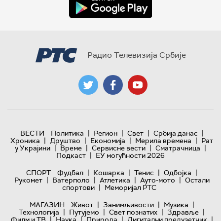
Радио Телевизија Србије
|
|
|
|
ВЕСТИ
Политика
Регион
Свет
Србија данас
|
|
|
|
Хроника
Друштво
Економија
Мерила времена
Рат
|
|
|
|
у Украјини
Време
Сервисне вести
Сматрачница
|
Подкаст
ЕУ могућности 2026
|
|
|
|
СПОРТ
Фудбал
Кошарка
Тенис
Одбојка
|
|
|
|
Рукомет
Ватерполо
Атлетика
Ауто-мото
Остали
|
спортови
Меморијал РТС
|
|
|
МАГАЗИН
Живот
Занимљивости
Музика
|
|
|
|
Технологијa
Путујемо
Свет познатих
Здравље
|
|
|
|
Филм и ТВ
Наука
Природа
Дигитални предузетник