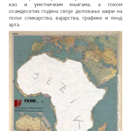
као и уметничким књигама, а током
осамдесетих година своје деловање шири на
поље сликарства, вајарства, графике и ленд
арта.