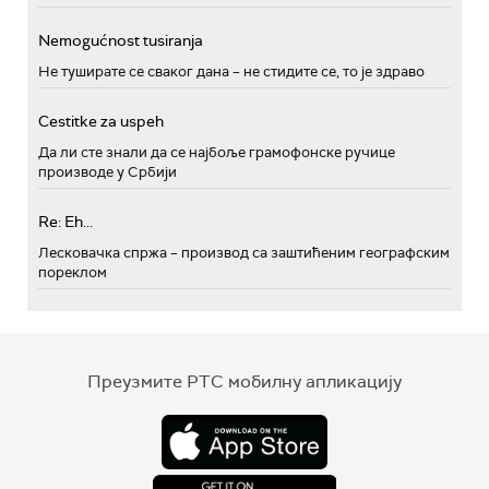
Nemogućnost tusiranja
Не туширате се сваког дана – не стидите се, то је здраво
Cestitke za uspeh
Да ли сте знали да се најбоље грамофонске ручице
производе у Србији
Re: Eh...
Лесковачка спржа – производ са заштићеним географским
пореклом
Преузмите РТС мобилну апликацију