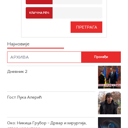
РТС 2
СПОРТ
КЉУЧНА РЕЧ:
РТС 3
СЕРИЈА
РТС СВЕТ
ИНФО
Најновије
РТС НАУКА
ФИЛМ
РТС ДРАМА
Дневник 2
РТС ЖИВОТ
РТС КЛАСИКА
РТС КОЛО
Гост Лука Алерић
РТС ТРЕЗОР
РТС МУЗИКА
Око: Никица Грубор – Дрвар и хирургија,