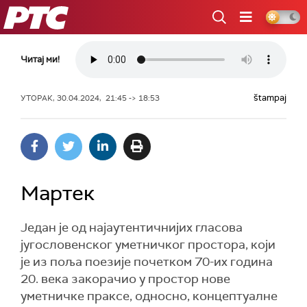
РТС
Читај ми!
štampaj
УТОРАК, 30.04.2024, 21:45 -> 18:53
Мартек
Један је од најаутентичнијих гласова
југословенског уметничког простора, који
је из поља поезије почетком 70-их година
20. века закорачио у простор нове
уметничке праксе, односно, концептуалне