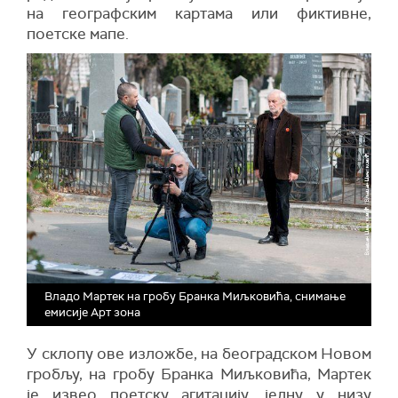
на географским картама или фиктивне,
поетске мапе.
Владо Мартек на гробу Бранка Миљковића, снимање
емисије Арт зона
У склопу ове изложбе, на београдском Новом
гробљу, на гробу Бранка Миљковића, Мартек
је извео поетску агитацију, једну у низу