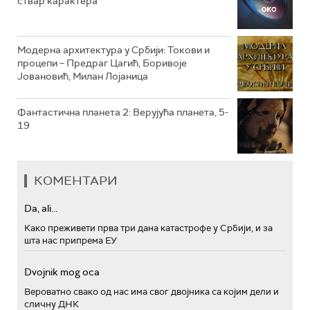
ствар карактера
РТС ПОЛЕТАРАЦ
Модерна архитектура у Србији: Токови и
процепи – Предраг Цагић, Боривоје
Јовановић, Милан Лојаница
Фантастична планета 2: Верујућа планета, 5-
19
КОМЕНТАРИ
Da, ali...
Како преживети прва три дана катастрофе у Србији, и за
шта нас припрема ЕУ
Dvojnik mog oca
Вероватно свако од нас има свог двојника са којим дели и
сличну ДНК