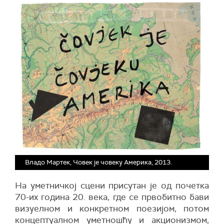
Владо Мартек, Човек је човеку Америка, 2013.
На уметничкој сцени присутан је од почетка
70-их година 20. века, где се првобитно бави
визуелном и конкретном поезијом, потом
концептуалном уметношћу и акционизмом,