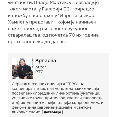
уметности, Владо Мартек, у Београду је
током марта, у Галерији Б2, приредио
изложбу насловљену "Изрећи свекао
Хамлет у представи“, којом је начињен
сажет преглед његовог свеукупног
стваралаштва, од почетка 70-их година
протеклог века до данас.
Арт зона
Autor:
РТС
Серијал месечних емисија АРТ ЗОНА
конципиран је као низ монотематских емисија
посвећених појединим личностима (уметници,
уметничке групе, критичари, кустоси, галеристи,
итд), актуелним манифестацијама, проблемима и
феноменима савремене домаће и светске
ликовне сцене. [
]
детаљније