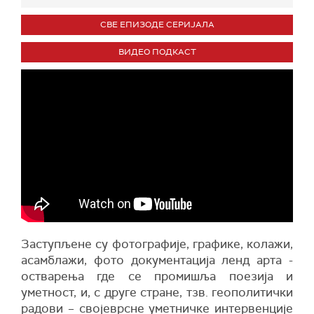
СВЕ ЕПИЗОДЕ СЕРИЈАЛА
ВИДЕО ПОДКАСТ
Заступљене су фотографије, графике, колажи,
асамблажи, фото документација ленд арта -
остварења где се промишља поезија и
уметност, и, с друге стране, тзв. геополитички
радови – својеврсне уметничке интервенције