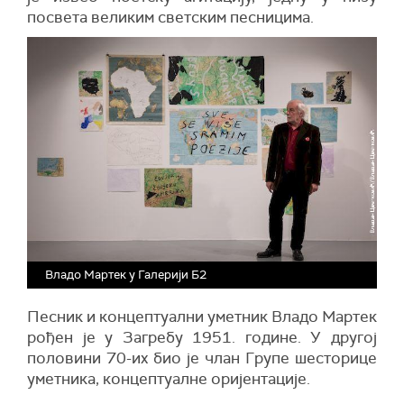
посвета великим светским песницима.
Владо Мартек у Галерији Б2
Песник и концептуални уметник Владо Мартек
рођен је у Загребу 1951. године. У другој
половини 70-их био је члан Групе шесторице
уметника, концептуалне оријентације.