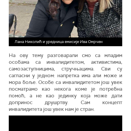
Лана Николић и уредница емисије Ива Омрчен
На ову тему разговарали смо са младим
особама са инвалидитетом, активистима,
самозаступницима, стручњацима. Сви су
сагласни у једном: напретка има али може и
мора боље. Особе са инвалидитетом још увек
посматрамо као некога коме је потребна
помоћ, а не као јединку која може дати
допринос друшртву. Сам концепт
инвалидитета још увек нам је стран.