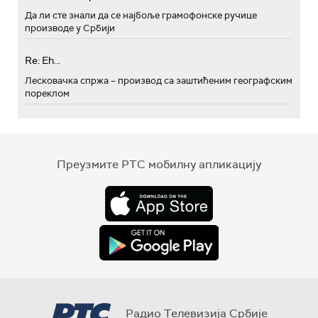
Да ли сте знали да се најбоље грамофонске ручице
производе у Србији
Re: Eh...
Лесковачка спржа – производ са заштићеним географским
пореклом
Преузмите РТС мобилну апликацију
Радио Телевизија Србије