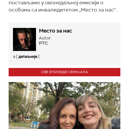
постављамо у овонедељној емисији о
особама са инвалидитетом „Место за нас“.
Место за нас
Autor:
РТС
a [
]
детаљније
СВЕ ЕПИЗОДЕ СЕРИЈАЛА