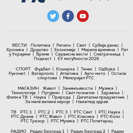
|
|
|
|
ВЕСТИ
Политика
Регион
Свет
Србија данас
|
|
|
|
Хроника
Друштво
Економија
Мерила времена
Рат
|
|
|
|
у Украјини
Време
Сервисне вести
Сматрачница
|
Подкаст
ЕУ могућности 2026
|
|
|
|
СПОРТ
Фудбал
Кошарка
Тенис
Одбојка
|
|
|
|
Рукомет
Ватерполо
Атлетика
Ауто-мото
Остали
|
спортови
Меморијал РТС
|
|
|
МАГАЗИН
Живот
Занимљивости
Музика
|
|
|
|
Технологијa
Путујемо
Свет познатих
Здравље
|
|
|
|
Филм и ТВ
Наука
Природа
Дигитални предузетник
|
За мале велике хероје
Наизглед здрав
|
|
|
|
|
ТВ
РТС 1
РТС 2
РТС 3
РТС Свет
РТС Наука
|
|
|
|
РТС Драма
РТС Живот
РТС Класика
РТС Коло
|
|
РТС Трезор
РТС Музика
РТС Полетарац
|
|
РАДИО
Радио Београд 1
Радио Београд 2
Радио