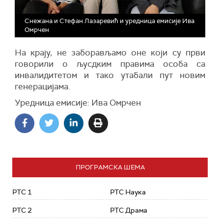
Снежана и Стефан Лазаревић и уредница емисије Ива
Омрчен
На крају, не заборављамо оне који су први
говорили о љусдким правима особа са
инвалидитетом и тако утабали пут новим
генерацијама.
Уредница емисије: Ива Омрчен
ПРОГРАМСКА ШЕМА
РТС 1
РТС Наука
РТС 2
РТС Драма