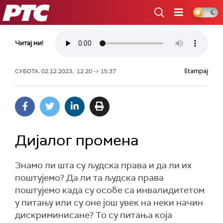
РТС
Читај ми!
štampaj
СУБОТА, 02.12.2023, 12:20 -> 15:37
Дијалог промена
Знамо ли шта су људска права и да ли их
поштујемо? Да ли та људска права
поштујемо када су особе са инвалидитетом
у питању или су оне још увек на неки начин
дискриминисане? То су питања која