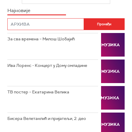
РТС СВЕТ
ИНФО
Најновије
РТС НАУКА
ФИЛМ
РТС ДРАМА
За сва времена – Милош Шобајић
РТС ЖИВОТ
РТС КЛАСИКА
РТС КОЛО
Ива Лоренс - Концерт у Дому омладине
РТС ТРЕЗОР
РТС МУЗИКА
ТВ постер – Екатарина Велика
РТС ПОЛЕТАРАЦ
Бисера Велетанлић и пријатељи, 2. део