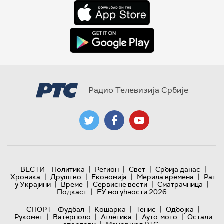
Радио Телевизија Србије
|
|
|
|
ВЕСТИ
Политика
Регион
Свет
Србија данас
|
|
|
|
Хроника
Друштво
Економија
Мерила времена
Рат
|
|
|
|
у Украјини
Време
Сервисне вести
Сматрачница
|
Подкаст
ЕУ могућности 2026
|
|
|
|
СПОРТ
Фудбал
Кошарка
Тенис
Одбојка
|
|
|
|
Рукомет
Ватерполо
Атлетика
Ауто-мото
Остали