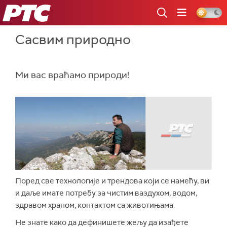
РТС
Сасвим природно
Ми вас враћамо природи!
Поред све технологије и трендова који се намећу, ви
и даље имате потребу за чистим ваздухом, водом,
здравом храном, контактом са животињама.
Не знате како да дефинишете жељу да изађете