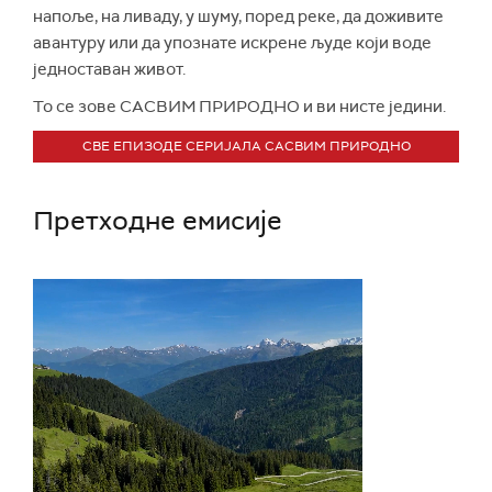
напоље, на ливаду, у шуму, поред реке, да доживите
авантуру или да упознате искрене људе који воде
једноставан живот.
То се зове САСВИМ ПРИРОДНО и ви нисте једини.
СВЕ ЕПИЗОДЕ СЕРИЈАЛА САСВИМ ПРИРОДНО
Претходне емисије