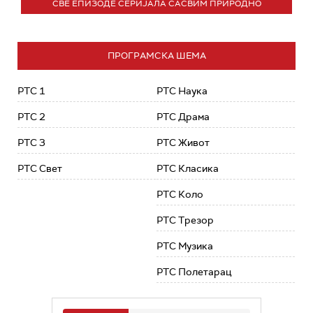
СВЕ ЕПИЗОДЕ СЕРИЈАЛА САСВИМ ПРИРОДНО
ПРОГРАМСКА ШЕМА
РТС 1
РТС Наука
РТС 2
РТС Драма
РТС 3
РТС Живот
РТС Свет
РТС Класика
РТС Коло
РТС Трезор
РТС Музика
РТС Полетарац