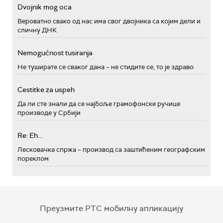
Dvojnik mog oca
Вероватно свако од нас има свог двојника са којим дели и
сличну ДНК
Nemogućnost tusiranja
Не туширате се сваког дана – не стидите се, то је здраво
Cestitke za uspeh
Да ли сте знали да се најбоље грамофонске ручице
производе у Србији
Re: Eh...
Лесковачка спржа – производ са заштићеним географским
пореклом
Преузмите РТС мобилну апликацију