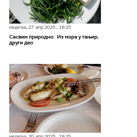
недеља,
27. апр 2025
, 18:25
Сасвим природно: Из мора у тањир,
други део
недеља,
20. апр 2025
, 18:25