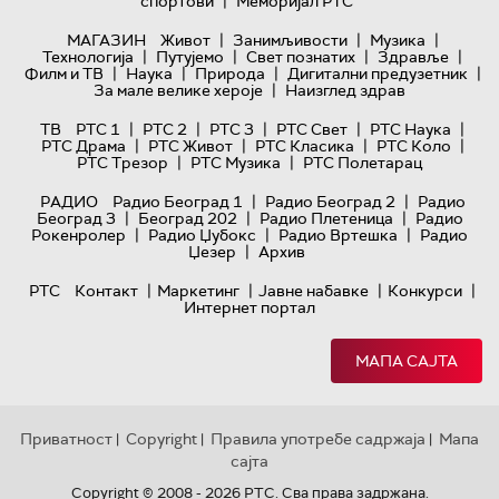
|
спортови
Меморијал РТС
|
|
|
МАГАЗИН
Живот
Занимљивости
Музика
|
|
|
|
Технологијa
Путујемо
Свет познатих
Здравље
|
|
|
|
Филм и ТВ
Наука
Природа
Дигитални предузетник
|
За мале велике хероје
Наизглед здрав
|
|
|
|
|
ТВ
РТС 1
РТС 2
РТС 3
РТС Свет
РТС Наука
|
|
|
|
РТС Драма
РТС Живот
РТС Класика
РТС Коло
|
|
РТС Трезор
РТС Музика
РТС Полетарац
|
|
РАДИО
Радио Београд 1
Радио Београд 2
Радио
|
|
|
Београд 3
Београд 202
Радио Плетеница
Радио
|
|
|
Рокенролер
Радио Џубокс
Радио Вртешка
Радио
|
Џезер
Архив
|
|
|
|
РТС
Контакт
Маркетинг
Јавне набавке
Конкурси
Интернет портал
МАПА САЈТА
Приватност
Copyright
Правила употребе садржаја
Мапа
|
|
|
сајта
Copyright © 2008 - 2026 РТС. Сва права задржана.