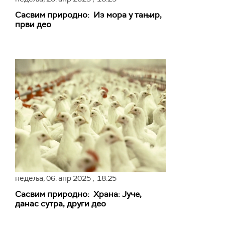
Сасвим природно: Из мора у тањир,
први део
недеља,
06. апр 2025
, 18:25
Сасвим природно: Храна: Јуче,
данас сутра, други део