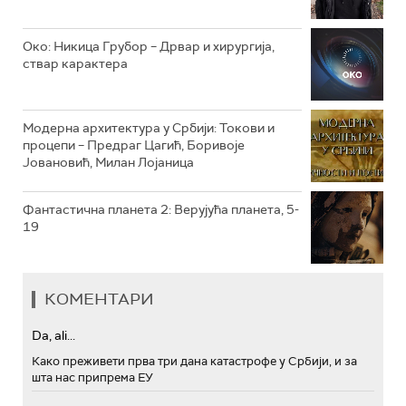
РТС МУЗИКА
Око: Никица Грубор – Дрвар и хирургија,
ствар карактера
РТС ПОЛЕТАРАЦ
Модерна архитектура у Србији: Токови и
процепи – Предраг Цагић, Боривоје
Јовановић, Милан Лојаница
Фантастична планета 2: Верујућа планета, 5-
19
КОМЕНТАРИ
Da, ali...
Како преживети прва три дана катастрофе у Србији, и за
шта нас припрема ЕУ