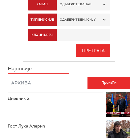
КАНАЛ:
ОДАБЕРИТЕ КАНАЛ
РТС 1
ТИП ЕМИСИЈЕ:
ОДАБЕРИТЕ ЕМИСИЈУ
РТС 2
СПОРТ
КЉУЧНА РЕЧ:
РТС 3
СЕРИЈА
РТС СВЕТ
ИНФО
Најновије
РТС НАУКА
ФИЛМ
РТС ДРАМА
Дневник 2
РТС ЖИВОТ
РТС КЛАСИКА
РТС КОЛО
Гост Лука Алерић
РТС ТРЕЗОР