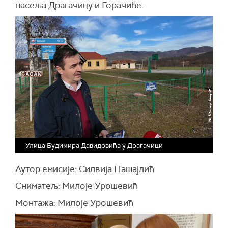
насеља Драгачицу и Горачиће.
Улица Будимира Давидовића у Драгачици
Аутор емисије: Силвија Пашајлић
Сниматељ: Милоје Урошевић
Монтажа: Милоје Урошевић