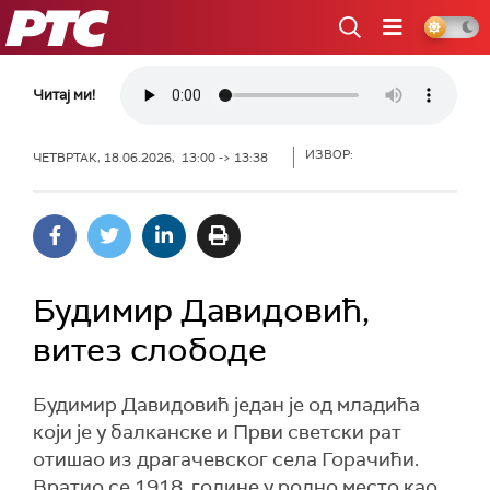
РТС
Читај ми!
ИЗВОР:
ЧЕТВРТАК, 18.06.2026, 13:00 -> 13:38
Будимир Давидовић,
витез слободе
Будимир Давидовић један је од младића
који је у балканске и Први светски рат
отишао из драгачевског села Горачићи.
Вратио се 1918. године у родно место као