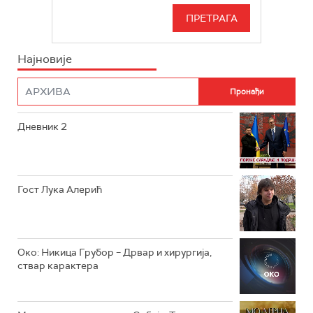
РТС 3
СЕРИЈА
РТС СВЕТ
ИНФО
Најновије
РТС НАУКА
ФИЛМ
РТС ДРАМА
Дневник 2
РТС ЖИВОТ
РТС КЛАСИКА
РТС КОЛО
Гост Лука Алерић
РТС ТРЕЗОР
РТС МУЗИКА
Око: Никица Грубор – Дрвар и хирургија,
ствар карактера
РТС ПОЛЕТАРАЦ