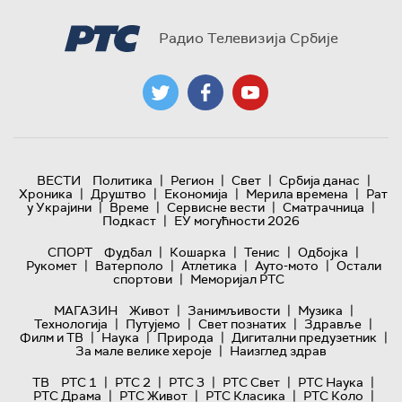
Радио Телевизија Србије
|
|
|
|
ВЕСТИ
Политика
Регион
Свет
Србија данас
|
|
|
|
Хроника
Друштво
Економија
Мерила времена
Рат
|
|
|
|
у Украјини
Време
Сервисне вести
Сматрачница
|
Подкаст
ЕУ могућности 2026
|
|
|
|
СПОРТ
Фудбал
Кошарка
Тенис
Одбојка
|
|
|
|
Рукомет
Ватерполо
Атлетика
Ауто-мото
Остали
|
спортови
Меморијал РТС
|
|
|
МАГАЗИН
Живот
Занимљивости
Музика
|
|
|
|
Технологијa
Путујемо
Свет познатих
Здравље
|
|
|
|
Филм и ТВ
Наука
Природа
Дигитални предузетник
|
За мале велике хероје
Наизглед здрав
|
|
|
|
|
ТВ
РТС 1
РТС 2
РТС 3
РТС Свет
РТС Наука
|
|
|
|
РТС Драма
РТС Живот
РТС Класика
РТС Коло