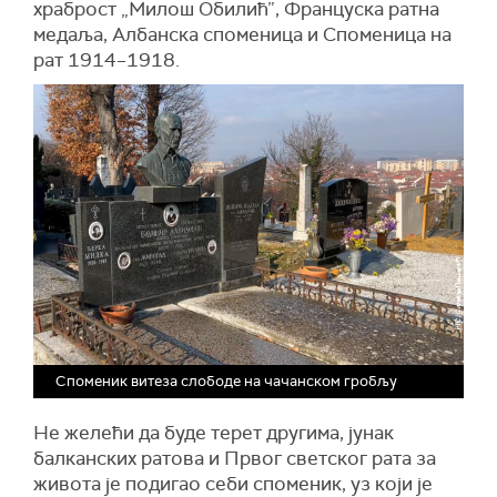
храброст „Милош Обилић”, Француска ратна
медаља, Албанска споменица и Споменица на
рат 1914–1918.
Споменик витеза слободе на чачанском гробљу
Не желећи да буде терет другима, јунак
балканских ратова и Првог светског рата за
живота је подигао себи споменик, уз који је