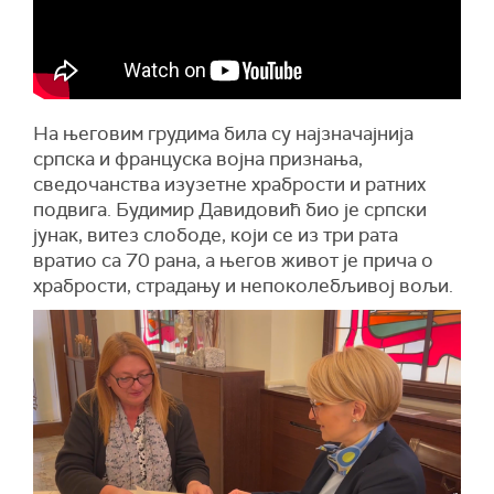
На његовим грудима била су најзначајнија
српска и француска војна признања,
сведочанства изузетне храбрости и ратних
подвига. Будимир Давидовић био је српски
јунак, витез слободе, који се из три рата
вратио са 70 рана, а његов живот је прича о
храбрости, страдању и непоколебљивој вољи.