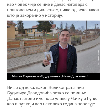
као човек чије се име и данас изговара с
поштовањем и дивљењем, више од века након
што је закорачио у историју.
Милан Парезановић, удружење „Наше Драгачево"
Више од века, након Великог рата, име
Будимира Давидовића ретко се помиње.
Данас његово име носе улице у Чачку и Гучи,
као и пут који већ неколико година повезује