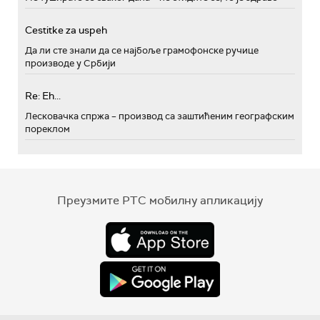
Cestitke za uspeh
Да ли сте знали да се најбоље грамофонске ручице
производе у Србији
Re: Eh...
Лесковачка спржа – производ са заштићеним географским
пореклом
Преузмите РТС мобилну апликацију