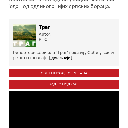
један од одликованијих српских бораца.
Траг
Autor:
РТС
Репортери серијала "Траг" показују Србију какву
ретко ко познаје. [
]
детаљније
СВЕ ЕПИЗОДЕ СЕРИЈАЛА
ВИДЕО ПОДКАСТ