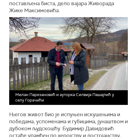
постављена биста, дело вајара Живорада
Жике Максимовића.
Милан Парезановић и ауторка Силвија Пашајлић у
селу Горачићи
Његов живот био је испуњен искушењима и
победама, успоменама и губицима, јунаштвом и
дубоком људскошћу. Будимир Давидовић
остаће упамћен по херојству и достојанству,