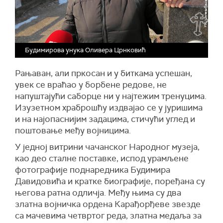
Будимирова унука Оливера Црнковић
Рањаван, али пркосан и у биткама успешан,
увек се враћао у борбене редове, не
напуштајући саборце ни у најтежим тренуцима.
Изузетном храброшћу издвајао се у јуришима
и на најопаснијим задацима, стичући углед и
поштовање међу војницима.
У једној витрини чачанског Народног музеја,
као део сталне поставке, испод урамљене
фотографије поднаредника Будимира
Давидовића и кратке биографије, поређана су
његова ратна одличја. Међу њима су два
златна војничка ордена Карађорђеве звезде
са мачевима четвртог реда, златна медаља за