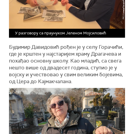
У разговору са праунуком Јеленом Мојсиловић
Будимир Давидовић рођен је у селу Горачићи,
где је крштен у најстаријем храму Драгачева и
похађао основну школу. Као младић, са свега
нешто више од двадесет година, ступио је у
војску и учествовао у свим великим бојевима,
од Цера до Кајмакчалана.