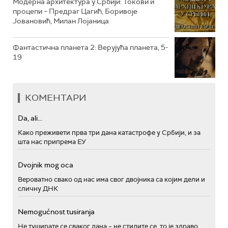
Модерна архитектура у Србији: Токови и
процепи – Предраг Цагић, Боривоје
Јовановић, Милан Лојаница
Фантастична планета 2: Верујућа планета, 5-
19
КОМЕНТАРИ
Da, ali...
Како преживети прва три дана катастрофе у Србији, и за
шта нас припрема ЕУ
Dvojnik mog oca
Вероватно свако од нас има свог двојника са којим дели и
сличну ДНК
Nemogućnost tusiranja
Не туширате се сваког дана – не стидите се, то је здраво