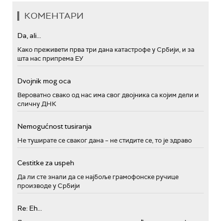
КОМЕНТАРИ
Da, ali...
Како преживети прва три дана катастрофе у Србији, и за
шта нас припрема ЕУ
Dvojnik mog oca
Вероватно свако од нас има свог двојника са којим дели и
сличну ДНК
Nemogućnost tusiranja
Не туширате се сваког дана – не стидите се, то је здраво
Cestitke za uspeh
Да ли сте знали да се најбоље грамофонске ручице
производе у Србији
Re: Eh...