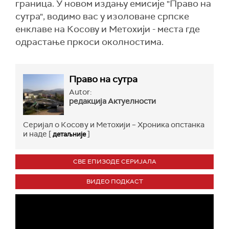
граница. У новом издању емисије "Право на
сутра", водимо вас у изоловане српске
енклаве на Косову и Метохији - места где
одрастање пркоси околностима.
Право на сутра
Autor:
редакција Актуелности
Серијал о Косову и Метохији – Хроника опстанка
и наде [
]
детаљније
СВЕ ЕПИЗОДЕ СЕРИЈАЛА
ВИДЕО ПОДКАСТ