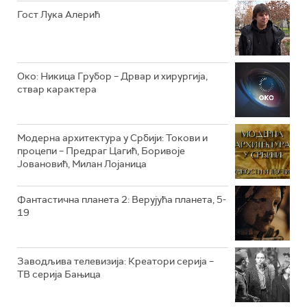
Гост Лука Алерић
РТС ЖИВОТ
РТС КЛАСИКА
РТС КОЛО
Око: Никица Грубор – Дрвар и хирургија,
ствар карактера
РТС ТРЕЗОР
РТС МУЗИКА
Модерна архитектура у Србији: Токови и
процепи – Предраг Цагић, Боривоје
РТС ПОЛЕТАРАЦ
Јовановић, Милан Лојаница
Фантастична планета 2: Верујућа планета, 5-
19
Заводљива телевизија: Креатори серија –
ТВ серија Бањица