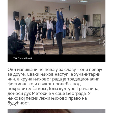
Са снимања
Ови малишани не певају за славу – они певају
за друге. Сваки њихов наступ је хуманитарни
чин, а круна њиховог рада је традиционални
фестивал који сваког пролећа, под
покровитељством Дома културе Грачаница,
доноси дух Метохије у срце Београда. У
њиховој песми лежи њихово право на
будућност.