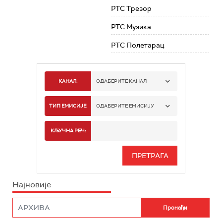
РТС Трезор
РТС Музика
РТС Полетарац
КАНАЛ:
ОДАБЕРИТЕ КАНАЛ
РТС 1
ТИП ЕМИСИЈЕ:
ОДАБЕРИТЕ ЕМИСИЈУ
РТС 2
СПОРТ
КЉУЧНА РЕЧ:
РТС 3
СЕРИЈА
РТС СВЕТ
ИНФО
Најновије
РТС НАУКА
ФИЛМ
РТС ДРАМА