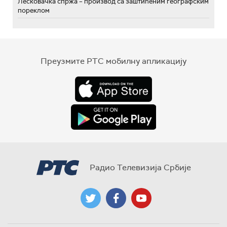
Лесковачка спржа – производ са заштићеним географским
пореклом
Преузмите РТС мобилну апликацију
Радио Телевизија Србије