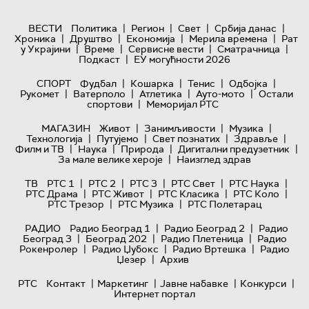
|
|
|
|
ВЕСТИ
Политика
Регион
Свет
Србија данас
|
|
|
|
Хроника
Друштво
Економија
Мерила времена
Рат
|
|
|
|
у Украјини
Време
Сервисне вести
Сматрачница
|
Подкаст
ЕУ могућности 2026
|
|
|
|
СПОРТ
Фудбал
Кошарка
Тенис
Одбојка
|
|
|
|
Рукомет
Ватерполо
Атлетика
Ауто-мото
Остали
|
спортови
Меморијал РТС
|
|
|
МАГАЗИН
Живот
Занимљивости
Музика
|
|
|
|
Технологијa
Путујемо
Свет познатих
Здравље
|
|
|
|
Филм и ТВ
Наука
Природа
Дигитални предузетник
|
За мале велике хероје
Наизглед здрав
|
|
|
|
|
ТВ
РТС 1
РТС 2
РТС 3
РТС Свет
РТС Наука
|
|
|
|
РТС Драма
РТС Живот
РТС Класика
РТС Коло
|
|
РТС Трезор
РТС Музика
РТС Полетарац
|
|
РАДИО
Радио Београд 1
Радио Београд 2
Радио
|
|
|
Београд 3
Београд 202
Радио Плетеница
Радио
|
|
|
Рокенролер
Радио Џубокс
Радио Вртешка
Радио
|
Џезер
Архив
|
|
|
|
РТС
Контакт
Маркетинг
Јавне набавке
Конкурси
Интернет портал