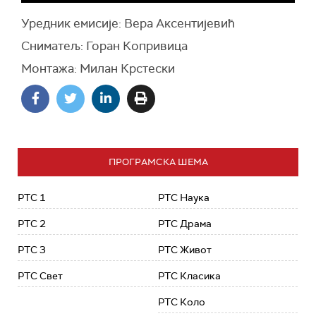
Уредник емисије: Вера Аксентијевић
Сниматељ: Горан Копривица
Монтажа: Милан Крстески
ПРОГРАМСКА ШЕМА
РТС 1
РТС Наука
РТС 2
РТС Драма
РТС 3
РТС Живот
РТС Свет
РТС Класика
РТС Коло