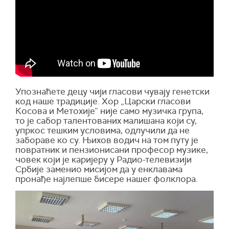
Упознаћете децу чији гласови чувају генетски
код наше традиције. Хор „Царски гласови
Косова и Метохије” није само музичка група,
то је сабор талентованих малишана који су,
упркос тешким условима, одлучили да не
забораве ко су. Њихов водич на том путу је
повратник и пензионисани професор музике,
човек који је каријеру у Радио-телевизији
Србије заменио мисијом да у енклавама
пронађе најлепше бисере нашег фолклора.