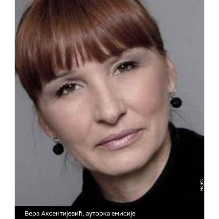
Вера Аксентијевић, ауторка емисије