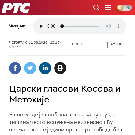
РТС
Читај ми!
ЧЕТВРТАК, 11.06.2026, 13:15 -
ИЗВОР:
АУТОР:
> 13:57
Царски гласови Косова и
Метохије
У свету где је слобода кретања луксуз, а
тишина често испуњена неизвесношћу,
песма постаје једини простор слободе без