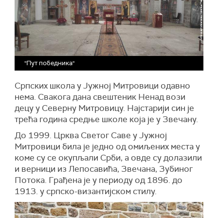
"Пут победника"
Српских школа у Јужној Митровици одавно
нема. Свакога дана свештеник Ненад вози
децу у Северну Митровицу. Најстарији син је
трећа година средње школе која је у Звечану.
До 1999. Црква Светог Саве у Јужној
Митровици била је једно од омиљених места у
коме су се окупљали Срби, а овде су долазили
и верници из Лепосавића, Звечана, Зубиног
Потока. Грађена је у периоду од 1896. до
1913. у српско-византијском стилу.