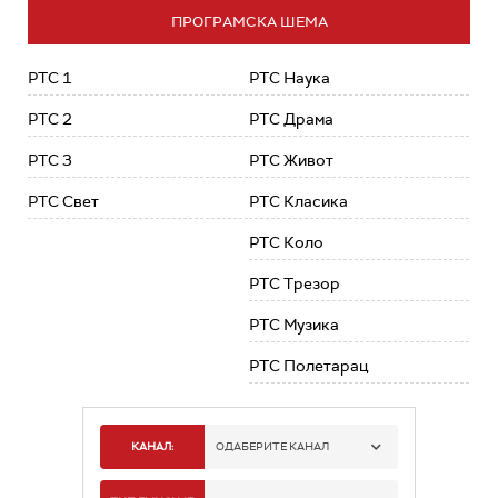
ПРОГРАМСКА ШЕМА
РТС 1
РТС Наука
РТС 2
РТС Драма
РТС 3
РТС Живот
РТС Свет
РТС Класика
РТС Коло
РТС Трезор
РТС Музика
РТС Полетарац
КАНАЛ:
ОДАБЕРИТЕ КАНАЛ