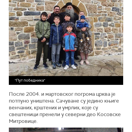
"Пут победника"
После 2004. и мартовског погрома црква је
потпуно уништена. Сачуване су једино књиге
венчаних, крштених и умрлих, које су
свештеници пренели у северни део Косовске
Митровице.