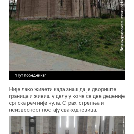
"Пут победника"
Није лако живети када знаш да је двориште
граница и живиш у делу у коме се две деценије
српска реч није чула. Страх, стрепња и
неизвесност постају свакодневица.