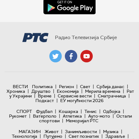
Радио Телевизија Србије
|
|
|
|
ВЕСТИ
Политика
Регион
Свет
Србија данас
|
|
|
|
Хроника
Друштво
Економија
Мерила времена
Рат
|
|
|
|
у Украјини
Време
Сервисне вести
Сматрачница
|
Подкаст
ЕУ могућности 2026
|
|
|
|
СПОРТ
Фудбал
Кошарка
Тенис
Одбојка
|
|
|
|
Рукомет
Ватерполо
Атлетика
Ауто-мото
Остали
|
спортови
Меморијал РТС
|
|
|
МАГАЗИН
Живот
Занимљивости
Музика
|
|
|
|
Технологијa
Путујемо
Свет познатих
Здравље