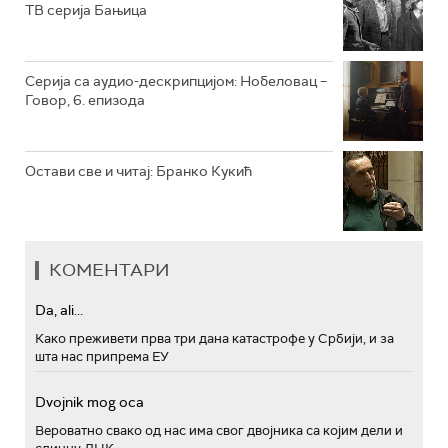
ТВ серија Бањица
РТС ПОЛЕТАРАЦ
Серија са аудио-дескрипцијом: Нобеловац –
Говор, 6. епизода
Остави све и читај: Бранко Кукић
КОМЕНТАРИ
Da, ali...
Како преживети прва три дана катастрофе у Србији, и за
шта нас припрема ЕУ
Dvojnik mog oca
Вероватно свако од нас има свог двојника са којим дели и