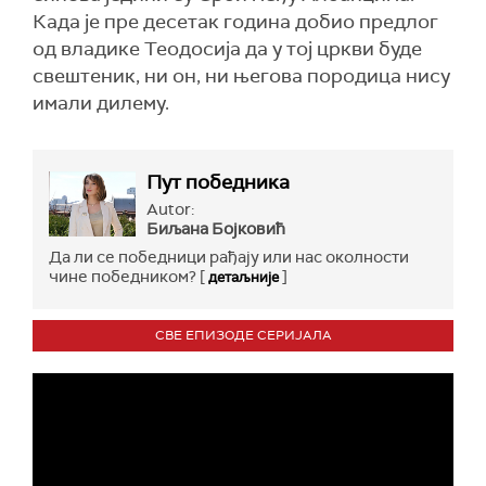
Када је пре десетак година добио предлог
од владике Теодосија да у тој цркви буде
свештеник, ни он, ни његова породица нису
имали дилему.
Пут победника
Autor:
Биљана Бојковић
Да ли се победници рађају или нас околности
чине победником? [
]
детаљније
СВЕ ЕПИЗОДЕ СЕРИЈАЛА