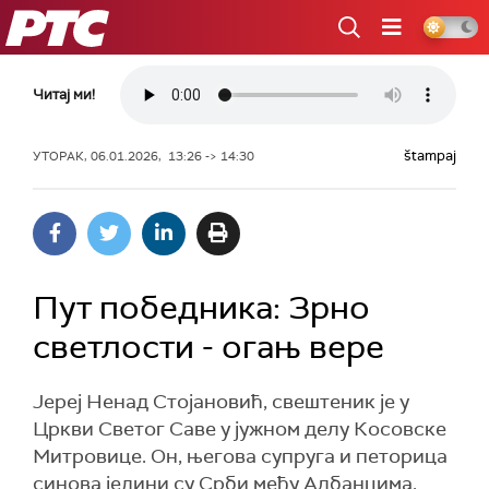
РТС
Читај ми!
štampaj
УТОРАК, 06.01.2026, 13:26 -> 14:30
Пут победника: Зрно
светлости - огањ вере
Јереј Ненад Стојановић, свештеник је у
Цркви Светог Саве у јужном делу Косовске
Митровице. Он, његова супруга и петорица
синова једини су Срби међу Албанцима.