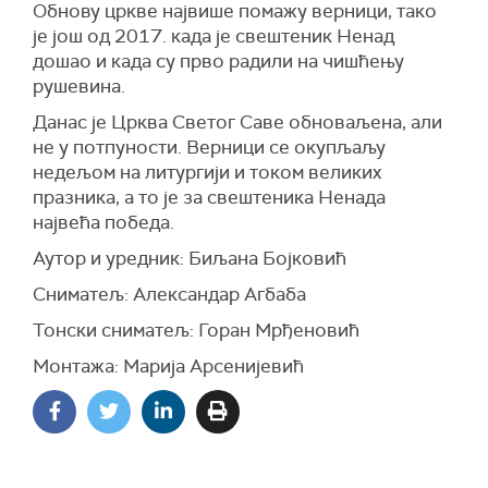
Обнову цркве највише помажу верници, тако
је још од 2017. када је свештеник Ненад
дошао и када су прво радили на чишћењу
рушевина.
Данас је Црква Светог Саве обноваљена, али
не у потпуности. Верници се окупљаљу
недељом на литургији и током великих
празника, а то је за свештеника Ненада
највећа победа.
Аутор и уредник: Биљана Бојковић
Сниматељ: Александар Агбаба
Тонски сниматељ: Горан Мрђеновић
Монтажа: Марија Арсенијевић