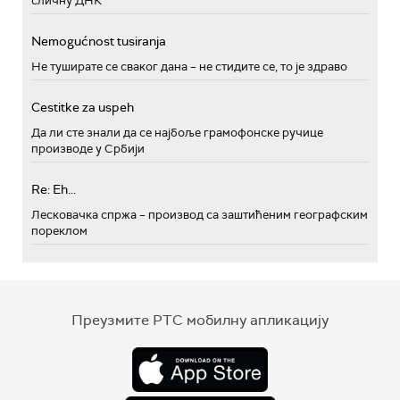
сличну ДНК
Nemogućnost tusiranja
Не туширате се сваког дана – не стидите се, то је здраво
Cestitke za uspeh
Да ли сте знали да се најбоље грамофонске ручице
производе у Србији
Re: Eh...
Лесковачка спржа – производ са заштићеним географским
пореклом
Преузмите РТС мобилну апликацију