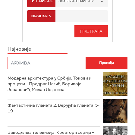
РТС 1
ТИП ЕМИСИЈЕ:
ОДАБЕРИТЕ ЕМИСИЈУ
РТС 2
СПОРТ
КЉУЧНА РЕЧ:
РТС 3
СЕРИЈА
РТС СВЕТ
ИНФО
Најновије
РТС НАУКА
ФИЛМ
РТС ДРАМА
Модерна архитектура у Србији: Токови и
РТС ЖИВОТ
процепи – Предраг Цагић, Боривоје
Јовановић, Милан Лојаница
РТС КЛАСИКА
РТС КОЛО
Фантастична планета 2: Верујућа планета, 5-
19
РТС ТРЕЗОР
РТС МУЗИКА
Заводљива телевизија: Креатори серија –