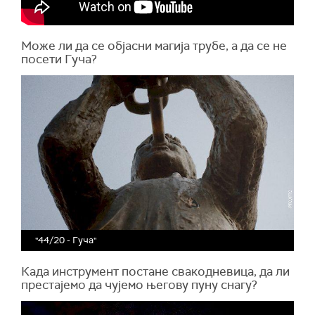
Може ли да се објасни магија трубе, а да се не
посети Гуча?
"44/20 - Гуча"
Када инструмент постане свакодневица, да ли
престајемо да чујемо његову пуну снагу?