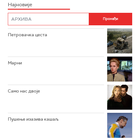
Најновије
РТС НАУКА
ФИЛМ
РТС ДРАМА
Петровачка цеста
РТС ЖИВОТ
РТС КЛАСИКА
РТС КОЛО
Марни
РТС ТРЕЗОР
РТС МУЗИКА
Само нас двоје
РТС ПОЛЕТАРАЦ
Пушење изазива кашаљ