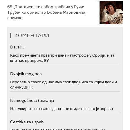
65. Драгачевски сабор трубача у Гучи:
Трубачки оркестар Бобана Марковића,
снимак
КОМЕНТАРИ
Da, ali...
Како преживети прва три дана катастрофе у Србији, и за
шта нас припрема ЕУ
Dvojnik mog oca
Вероватно свако од нас има свог двојника са којим дели и
сличну ДНК
Nemogućnost tusiranja
Не туширате се сваког дана – не стидите се, то је здраво
Cestitke za uspeh