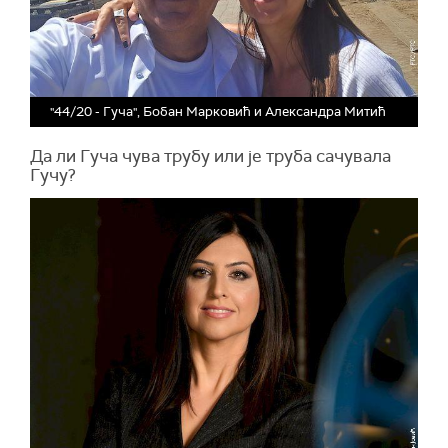
"44/20 - Гуча", Бобан Марковић и Александра Митић
Да ли Гуча чува трубу или је труба сачувала
Гучу?