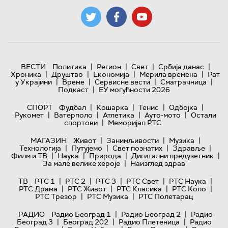
|
|
|
|
ВЕСТИ
Политика
Регион
Свет
Србија данас
|
|
|
|
Хроника
Друштво
Економија
Мерила времена
Рат
|
|
|
|
у Украјини
Време
Сервисне вести
Сматрачница
|
Подкаст
ЕУ могућности 2026
|
|
|
|
СПОРТ
Фудбал
Кошарка
Тенис
Одбојка
|
|
|
|
Рукомет
Ватерполо
Атлетика
Ауто-мото
Остали
|
спортови
Меморијал РТС
|
|
|
МАГАЗИН
Живот
Занимљивости
Музика
|
|
|
|
Технологијa
Путујемо
Свет познатих
Здравље
|
|
|
|
Филм и ТВ
Наука
Природа
Дигитални предузетник
|
За мале велике хероје
Наизглед здрав
|
|
|
|
|
ТВ
РТС 1
РТС 2
РТС 3
РТС Свет
РТС Наука
|
|
|
|
РТС Драма
РТС Живот
РТС Класика
РТС Коло
|
|
РТС Трезор
РТС Музика
РТС Полетарац
|
|
РАДИО
Радио Београд 1
Радио Београд 2
Радио
|
|
|
Београд 3
Београд 202
Радио Плетеница
Радио