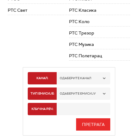
РТС Свет
РТС Класика
РТС Коло
РТС Трезор
РТС Музика
РТС Полетарац
КАНАЛ:
ОДАБЕРИТЕ КАНАЛ
РТС 1
ТИП ЕМИСИЈЕ:
ОДАБЕРИТЕ ЕМИСИЈУ
РТС 2
СПОРТ
КЉУЧНА РЕЧ:
РТС 3
СЕРИЈА
РТС СВЕТ
ИНФО