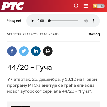
РТС
Читај ми!
štampaj
ЧЕТВРТАК, 25.12.2025, 13:16 -> 14:05
44/20 – Гуча
У четвртак, 25. децембра, у 13.10 на Првом
програму РТС-а емитује се трећа епизода
новог ауторског серијала 44/20 – "Гуча".