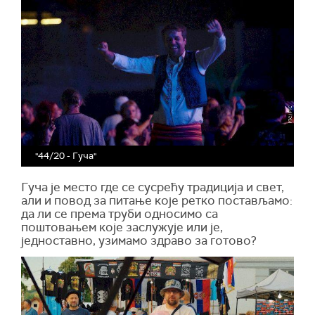
"44/20 - Гуча"
Гуча је место где се сусрећу традиција и свет,
али и повод за питање које ретко постављамо:
да ли се према труби односимо са
поштовањем које заслужује или je,
једноставно, узимамо здраво
з
а готово?