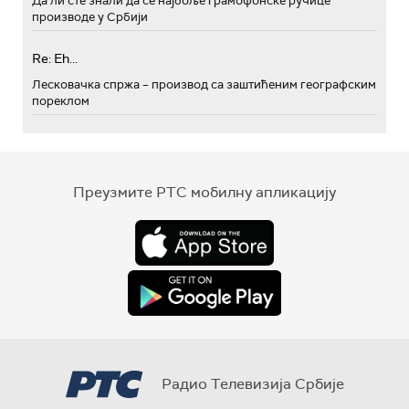
Да ли сте знали да се најбоље грамофонске ручице
производе у Србији
Re: Eh...
Лесковачка спржа – производ са заштићеним географским
пореклом
Преузмите РТС мобилну апликацију
Радио Телевизија Србије