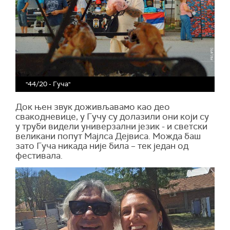
"44/20 - Гуча"
Док њен звук доживљавамо као део
свакодневице, у Гучу су долазили они који су
у труби видели универзални језик - и светски
великани попут Мајлса Дејвиса. Можда баш
зато Гуча никада није била – тек један од
фестивала.