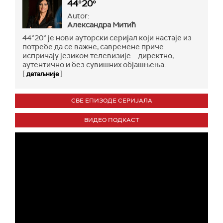
44°20°
Autor:
Александра Митић
44°20° је нови ауторски серијал који настаје из
потребе да се важне, савремене приче
испричају језиком телевизије – директно,
аутентично и без сувишних објашњења.
[
]
детаљније
СВЕ ЕПИЗОДЕ СЕРИЈАЛА
ВИДЕО ПОДКАСТ