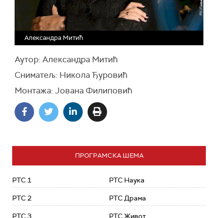
Александра Митић
Аутор: Александра Митић
Сниматељ: Никола Ђуровић
Монтажа: Јована Филиповић
ПРОГРАМСКА ШЕМА
РТС 1
РТС Наука
РТС 2
РТС Драма
РТС 3
РТС Живот